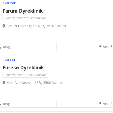
DYRLÆGE
Farum Dyreklinik
Vær den første til at anmelde!
Farum Hovedgade 40B, 3520 Farum
Ring
Vis På
DYRLÆGE
Furesø Dyreklinik
Vær den første til at anmelde!
Kirke Værløsevej 18B, 3500 Værløse
Ring
Vis På