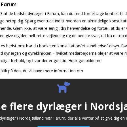
i Farum
3 af de bedste dyrlæger i Farum, kan du med fordel tage kontakt til 
ige netop dig. Spørg eventuelt ind til hvordan en almindelige konsulta
ende. Glem ikke, at være ærlig i din henvendelse og fortæl, at du er 
 give dig den helt rette vejledning og de bedste svar, ud fra netop di
syntes bedst om, bør du booke en konsultation/et sundhedseftersyn. Fø
 med dyrlægen og dyreklinikken – hvilket medarbejderne plejer at være 
olige forhold, og hvor der er god tid. Husk godbidderne!
og klik på den, du vil have mere information om.
se flere dyrlæger i Nords
dyrlæger i Nordsjælland nær Farum, der alle venter på at give dig en 