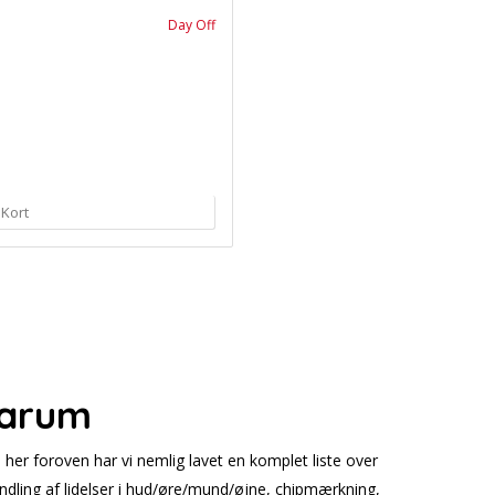
Day Off
 Kort
Farum
e her foroven har vi nemlig lavet en komplet liste over
ndling af lidelser i hud/øre/mund/øjne, chipmærkning,