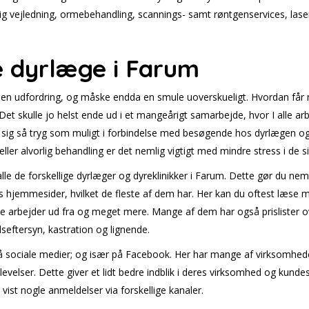
llig vejledning, ormebehandling, scannings- samt røntgenservices, lase
e dyrlæge i Farum
 en udfordring, og måske endda en smule uoverskueligt. Hvordan får 
 Det skulle jo helst ende ud i et mangeårigt samarbejde, hvor I alle
øle sig så tryg som muligt i forbindelse med besøgende hos dyrlægen og
eller alvorlig behandling er det nemlig vigtigt med mindre stress i de si
le de forskellige dyrlæger og dyreklinikker i Farum. Dette gør du nemt
s hjemmesider, hvilket de fleste af dem har. Her kan du oftest læs
 de arbejder ud fra og meget mere. Mange af dem har også prislister o
eftersyn, kastration og lignende.
sociale medier; og især på Facebook. Her har mange af virksomheder
levelser. Dette giver et lidt bedre indblik i deres virksomhed og kun
 vist nogle anmeldelser via forskellige kanaler.