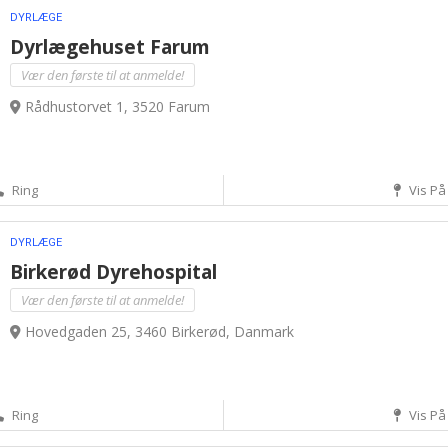
DYRLÆGE
Dyrlægehuset Farum
Vær den første til at anmelde!
Rådhustorvet 1, 3520 Farum
Ring
Vis På
DYRLÆGE
Birkerød Dyrehospital
Vær den første til at anmelde!
Hovedgaden 25, 3460 Birkerød, Danmark
Ring
Vis På