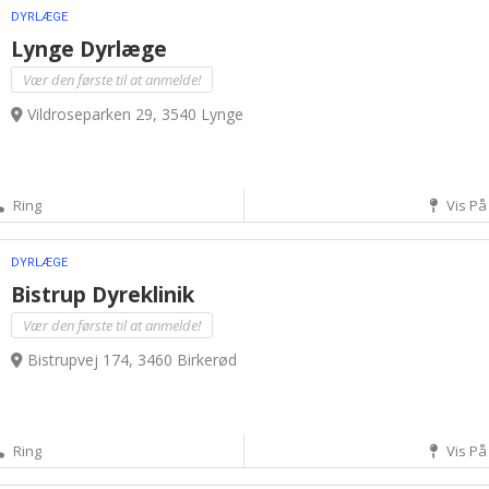
DYRLÆGE
Lynge Dyrlæge
Vær den første til at anmelde!
Vildroseparken 29, 3540 Lynge
Ring
Vis På
DYRLÆGE
Bistrup Dyreklinik
Vær den første til at anmelde!
Bistrupvej 174, 3460 Birkerød
Ring
Vis På