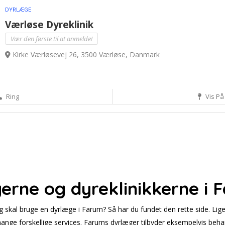
DYRLÆGE
Værløse Dyreklinik
Vær den første til at anmelde!
Kirke Værløsevej 26, 3500 Værløse, Danmark
Ring
Vis På
erne og dyreklinikkerne i 
 og skal bruge en dyrlæge i Farum? Så har du fundet den rette side. Lig
mange forskellige services. Farums dyrlæger tilbyder eksempelvis beha