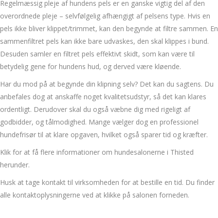
Regelmæssig pleje af hundens pels er en ganske vigtig del af den
overordnede pleje – selvfølgelig afhængigt af pelsens type. Hvis en
pels ikke bliver klippet/trimmet, kan den begynde at filtre sammen. En
sammenfiltret pels kan ikke bare udvaskes, den skal klippes i bund.
Desuden samler en filtret pels effektivt skidt, som kan være til
betydelig gene for hundens hud, og derved være kløende.
Har du mod på at begynde din klipning selv? Det kan du sagtens. Du
anbefales dog at anskaffe noget kvalitetsudstyr, så det kan klares
ordentligt. Derudover skal du også væbne dig med rigeligt af
godbidder, og tålmodighed. Mange vælger dog en professionel
hundefrisør til at klare opgaven, hvilket også sparer tid og kræfter.
Klik for at få flere informationer om hundesalonerne i Thisted
herunder.
Husk at tage kontakt til virksomheden for at bestille en tid. Du finder
alle kontaktoplysningerne ved at klikke på salonen forneden.