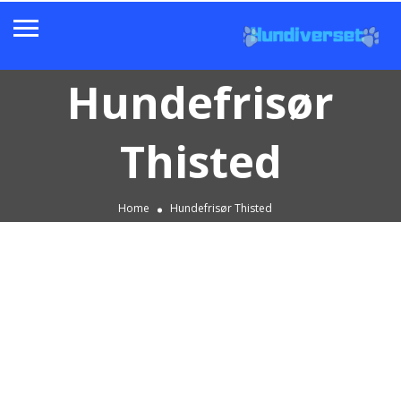
Hundefrisør
Thisted
Home
Hundefrisør Thisted