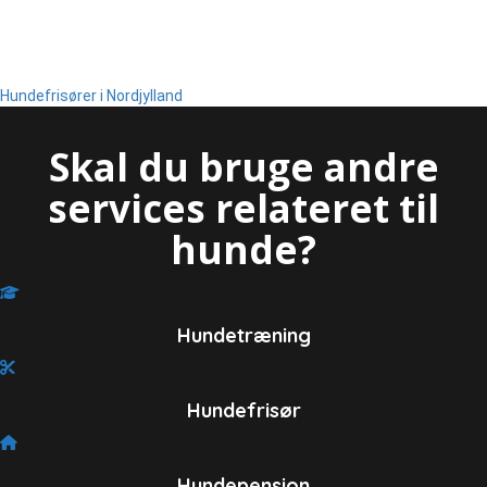
Der findes masser af hundesaloner og hundefrisører i Nordjylland
nær Thisted, der alle venter på at give dig en en god service med
højt fagligt niveau.
Hundefrisører i Nordjylland
Skal du bruge andre
services relateret til
hunde?
Hundetræning
Hundefrisør
Hundepension