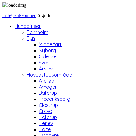
Tilføj virksomhed
Sign In
Hundefrisør
Bornholm
Fyn
Middelfart
Nyborg
Odense
Svendborg
Årslev
Hovedstadsområdet
Allerød
Amager
Ballerup
Frederiksberg
Glostrup
Greve
Hellerup
Herlev
Holte
Hvidovre