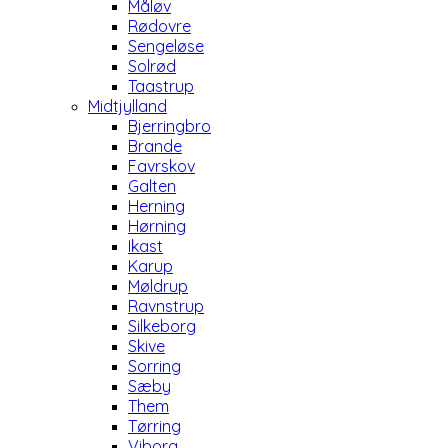
Måløv
Rødovre
Sengeløse
Solrød
Taastrup
Midtjylland
Bjerringbro
Brande
Favrskov
Galten
Herning
Hørning
Ikast
Karup
Møldrup
Ravnstrup
Silkeborg
Skive
Sorring
Sæby
Them
Tørring
Viborg