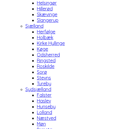
Helsingør
Hillerød
Skævinge
Slangerup
Sjælland
Herfølge
Holbæk
Kirke Hyllinge
Køge
Odsherred
Ringsted
Roskilde
Sorø
Stevns
Tureby
Sydsjælland
Falster
Haslev
Hunseby
Lolland
Næstved
Møn