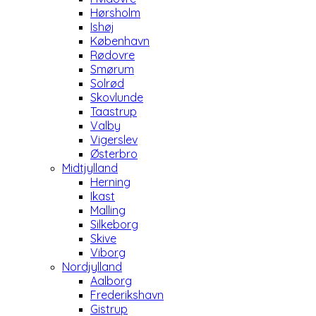
Hørsholm
Ishøj
København
Rødovre
Smørum
Solrød
Skovlunde
Taastrup
Valby
Vigerslev
Østerbro
Midtjylland
Herning
Ikast
Malling
Silkeborg
Skive
Viborg
Nordjylland
Aalborg
Frederikshavn
Gistrup