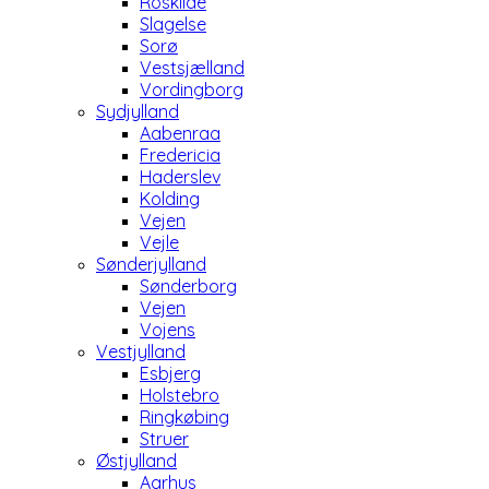
Roskilde
Slagelse
Sorø
Vestsjælland
Vordingborg
Sydjylland
Aabenraa
Fredericia
Haderslev
Kolding
Vejen
Vejle
Sønderjylland
Sønderborg
Vejen
Vojens
Vestjylland
Esbjerg
Holstebro
Ringkøbing
Struer
Østjylland
Aarhus