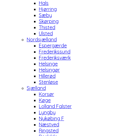
Hals
Hjørring
Sæby
Skørping
Thisted
Ulsted
Nordsjælland
Espergærde
Frederikssund
Frederiksværk
Helsinge
Helsingør
Hillerød
Stenløse
Sjælland
Korsør
Køge
Lolland Falster
Lyngby
Nykøbing F
Næstved
Ringsted