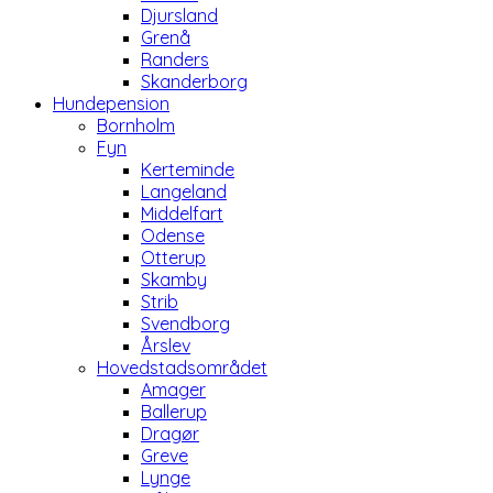
Djursland
Grenå
Randers
Skanderborg
Hundepension
Bornholm
Fyn
Kerteminde
Langeland
Middelfart
Odense
Otterup
Skamby
Strib
Svendborg
Årslev
Hovedstadsområdet
Amager
Ballerup
Dragør
Greve
Lynge