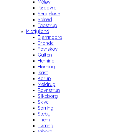
Måløv
Rødovre
Sengeløse
Solrød
Taastrup
Midtjylland
Bjerringbro
Brande
Favrskov
Galten
Herning
Hørning
Ikast
Karup
Møldrup
Ravnstrup
Silkeborg
Skive
Sorring
Sæby
Them
Tørring
Viborg