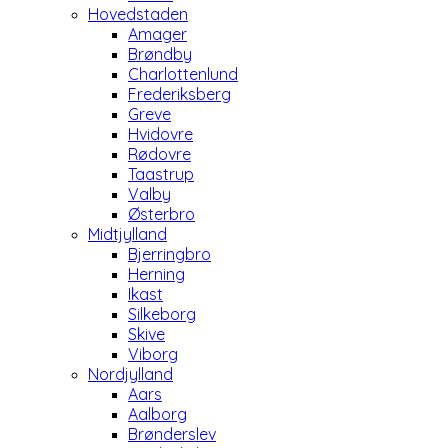
Hovedstaden
Amager
Brøndby
Charlottenlund
Frederiksberg
Greve
Hvidovre
Rødovre
Taastrup
Valby
Østerbro
Midtjylland
Bjerringbro
Herning
Ikast
Silkeborg
Skive
Viborg
Nordjylland
Aars
Aalborg
Brønderslev