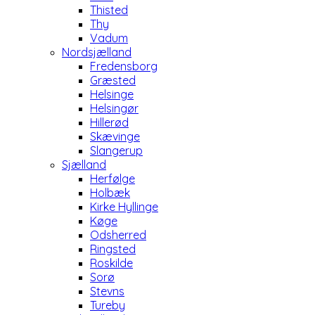
Thisted
Thy
Vadum
Nordsjælland
Fredensborg
Græsted
Helsinge
Helsingør
Hillerød
Skævinge
Slangerup
Sjælland
Herfølge
Holbæk
Kirke Hyllinge
Køge
Odsherred
Ringsted
Roskilde
Sorø
Stevns
Tureby