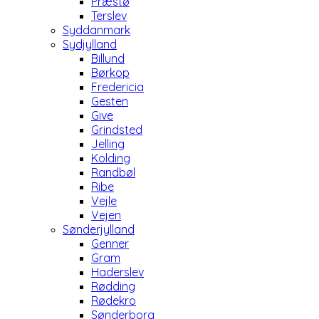
Præstø
Terslev
Syddanmark
Sydjylland
Billund
Børkop
Fredericia
Gesten
Give
Grindsted
Jelling
Kolding
Randbøl
Ribe
Vejle
Vejen
Sønderjylland
Genner
Gram
Haderslev
Rødding
Rødekro
Sønderborg