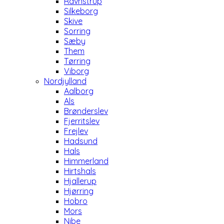
Ravnstrup
Silkeborg
Skive
Sorring
Sæby
Them
Tørring
Viborg
Nordjylland
Aalborg
Als
Brønderslev
Fjerritslev
Frejlev
Hadsund
Hals
Himmerland
Hirtshals
Hjallerup
Hjørring
Hobro
Mors
Nibe