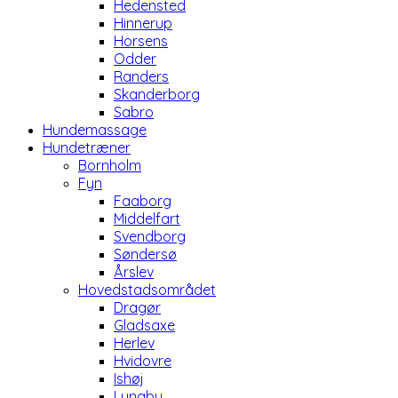
Hedensted
Hinnerup
Horsens
Odder
Randers
Skanderborg
Sabro
Hundemassage
Hundetræner
Bornholm
Fyn
Faaborg
Middelfart
Svendborg
Søndersø
Årslev
Hovedstadsområdet
Dragør
Gladsaxe
Herlev
Hvidovre
Ishøj
Lyngby