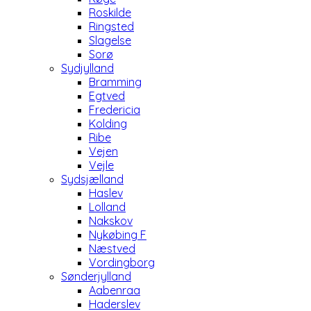
Roskilde
Ringsted
Slagelse
Sorø
Sydjylland
Bramming
Egtved
Fredericia
Kolding
Ribe
Vejen
Vejle
Sydsjælland
Haslev
Lolland
Nakskov
Nykøbing F
Næstved
Vordingborg
Sønderjylland
Aabenraa
Haderslev