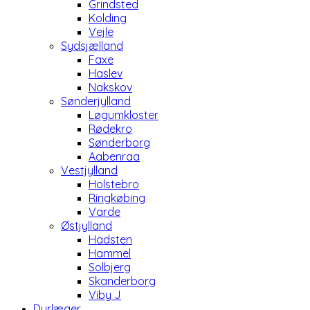
Grindsted
Kolding
Vejle
Sydsjælland
Faxe
Haslev
Nakskov
Sønderjylland
Løgumkloster
Rødekro
Sønderborg
Aabenraa
Vestjylland
Holstebro
Ringkøbing
Varde
Østjylland
Hadsten
Hammel
Solbjerg
Skanderborg
Viby J
Dyrlæger