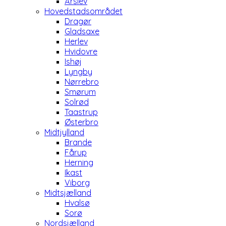
Årslev
Hovedstadsområdet
Dragør
Gladsaxe
Herlev
Hvidovre
Ishøj
Lyngby
Nørrebro
Smørum
Solrød
Taastrup
Østerbro
Midtjylland
Brande
Fårup
Herning
Ikast
Viborg
Midtsjælland
Hvalsø
Sorø
Nordsjælland