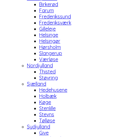
Birkerød
Farum
Frederikssund
Frederiksværk
Gilleleje
Helsinge
Helsingør
Hørsholm
Slangerup
Værløse
Nordjylland
Thisted
Støvring
Sjælland
Hedehusene
Holbæk
Køge
Stenlille
Stevns
Tølløse
Sydjylland
Give