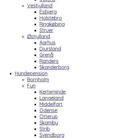
Vestjylland
Esbjerg
Holstebro
Ringkøbing
Struer
Østjylland
Aarhus
Djursland
Grenå
Randers
Skanderborg
Hundepension
Bornholm
Fyn
Kerteminde
Langeland
Middelfart
Odense
Otterup
Skamby
Strib
Svendborg