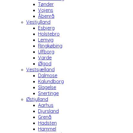
Tønder
Vojens
Åbenrå
Vestjylland
Esbjerg
Holstebro
Lemvig
Ringkøbing
Ulfborg
Varde
Ølgod
Vestsjælland
Dalmose
Kalundborg
Slagelse
Snertinge
Østjylland
Aarhus
Djursland
Grenå
Hadsten
Hammel