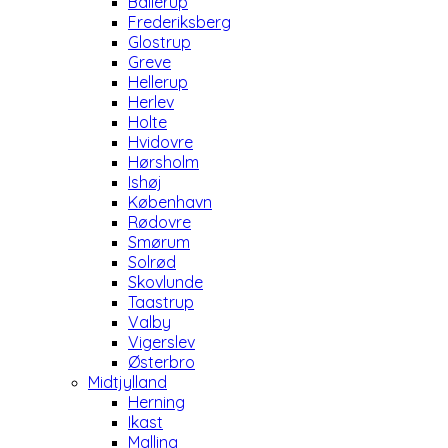
Ballerup
Frederiksberg
Glostrup
Greve
Hellerup
Herlev
Holte
Hvidovre
Hørsholm
Ishøj
København
Rødovre
Smørum
Solrød
Skovlunde
Taastrup
Valby
Vigerslev
Østerbro
Midtjylland
Herning
Ikast
Malling