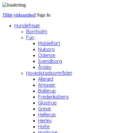
Tilføj virksomhed
Sign In
Hundefrisør
Bornholm
Fyn
Middelfart
Nyborg
Odense
Svendborg
Årslev
Hovedstadsområdet
Allerød
Amager
Ballerup
Frederiksberg
Glostrup
Greve
Hellerup
Herlev
Holte
Hvidovre