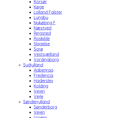
Korsør
Køge
Lolland Falster
Lyngby
Nykøbing F
Næstved
Ringsted
Roskilde
Slagelse
Sorø
Vestsjælland
Vordingborg
Sydjylland
Aabenraa
Fredericia
Haderslev
Kolding
Vejen
Vejle
Sønderjylland
Sønderborg
Vejen
Vojens