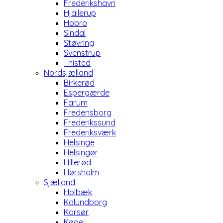
Frederikshavn
Hjallerup
Hobro
Sindal
Støvring
Svenstrup
Thisted
Nordsjælland
Birkerød
Espergærde
Farum
Fredensborg
Frederikssund
Frederiksværk
Helsinge
Helsingør
Hillerød
Hørsholm
Sjælland
Holbæk
Kalundborg
Korsør
Køge