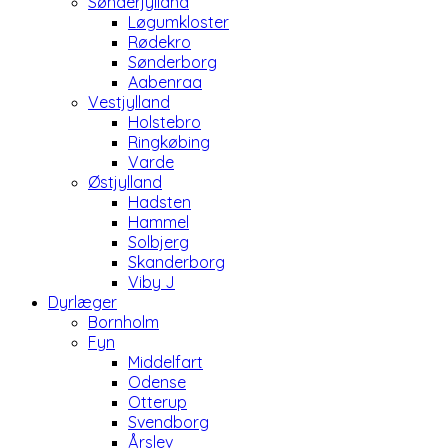
Sønderjylland
Løgumkloster
Rødekro
Sønderborg
Aabenraa
Vestjylland
Holstebro
Ringkøbing
Varde
Østjylland
Hadsten
Hammel
Solbjerg
Skanderborg
Viby J
Dyrlæger
Bornholm
Fyn
Middelfart
Odense
Otterup
Svendborg
Årslev