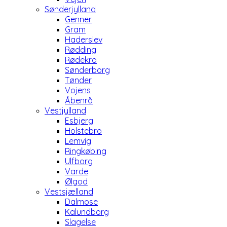
Sønderjylland
Genner
Gram
Haderslev
Rødding
Rødekro
Sønderborg
Tønder
Vojens
Åbenrå
Vestjylland
Esbjerg
Holstebro
Lemvig
Ringkøbing
Ulfborg
Varde
Ølgod
Vestsjælland
Dalmose
Kalundborg
Slagelse