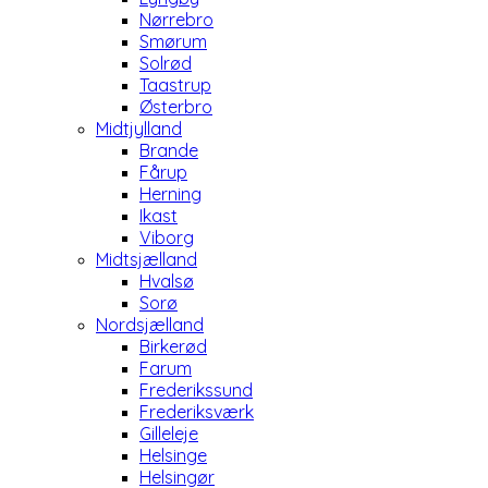
Nørrebro
Smørum
Solrød
Taastrup
Østerbro
Midtjylland
Brande
Fårup
Herning
Ikast
Viborg
Midtsjælland
Hvalsø
Sorø
Nordsjælland
Birkerød
Farum
Frederikssund
Frederiksværk
Gilleleje
Helsinge
Helsingør