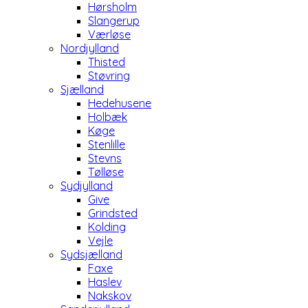
Hørsholm
Slangerup
Værløse
Nordjylland
Thisted
Støvring
Sjælland
Hedehusene
Holbæk
Køge
Stenlille
Stevns
Tølløse
Sydjylland
Give
Grindsted
Kolding
Vejle
Sydsjælland
Faxe
Haslev
Nakskov