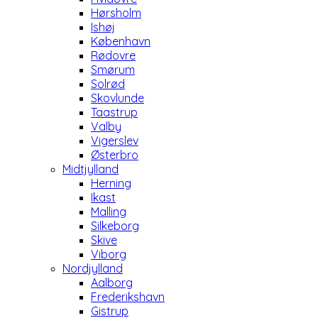
Hørsholm
Ishøj
København
Rødovre
Smørum
Solrød
Skovlunde
Taastrup
Valby
Vigerslev
Østerbro
Midtjylland
Herning
Ikast
Malling
Silkeborg
Skive
Viborg
Nordjylland
Aalborg
Frederikshavn
Gistrup