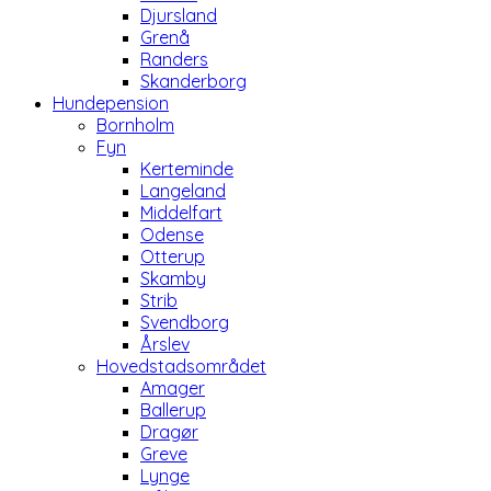
Djursland
Grenå
Randers
Skanderborg
Hundepension
Bornholm
Fyn
Kerteminde
Langeland
Middelfart
Odense
Otterup
Skamby
Strib
Svendborg
Årslev
Hovedstadsområdet
Amager
Ballerup
Dragør
Greve
Lynge