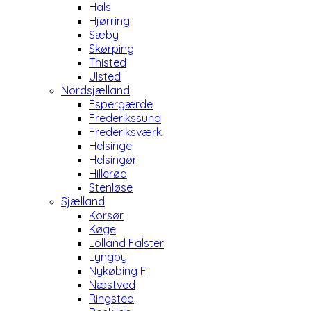
Hals
Hjørring
Sæby
Skørping
Thisted
Ulsted
Nordsjælland
Espergærde
Frederikssund
Frederiksværk
Helsinge
Helsingør
Hillerød
Stenløse
Sjælland
Korsør
Køge
Lolland Falster
Lyngby
Nykøbing F
Næstved
Ringsted