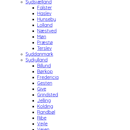
Sydsjælland
Falster
Haslev
Hunseby
Lolland
Næstved
Møn
Præstø
Terslev
Syddanmark
Sydjylland
Billund
Børkop
Fredericia
Gesten
Give
Grindsted
Jelling
Kolding
Randbøl
Ribe
Vejle
Vejen