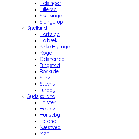
Helsingør
Hillerød
Skævinge
Slangerup
Sjælland
Herfølge
Holbæk
Kirke Hyllinge
Køge
Odsherred
Ringsted
Roskilde
Sorø
Stevns
Tureby
Sydsjælland
Falster
Haslev
Hunseby
Lolland
Næstved
Møn