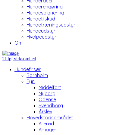
Hunderacer
Hunderengøring
Hundesoignering
Hundetilskud
Hundetræningsudstyr
Hundeudstyr
Hvalpeudstyr
Om
Tilføj virksomhed
Hundefrisør
Bornholm
Fyn
Middelfart
Nyborg
Odense
Svendborg
Årslev
Hovedstadsområdet
Allerød
Amager