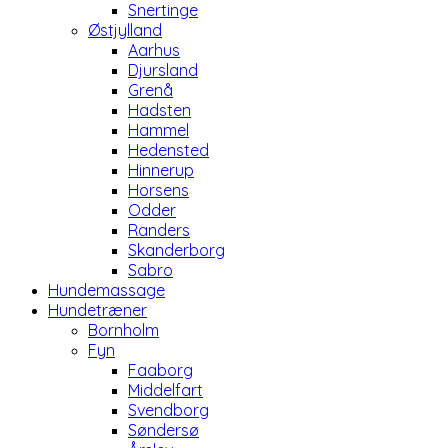
Snertinge
Østjylland
Aarhus
Djursland
Grenå
Hadsten
Hammel
Hedensted
Hinnerup
Horsens
Odder
Randers
Skanderborg
Sabro
Hundemassage
Hundetræner
Bornholm
Fyn
Faaborg
Middelfart
Svendborg
Søndersø