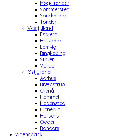
Møgeltønder
Sommersted
Sønderborg
Tønder
Vestjylland
Esbjerg
Holstebro
Lemvig
Ringkøbing
Struer
Varde
Østjylland
Aarhus
Brædstrup
Grenå
Hammel
Hedensted
Hinnerup
Horsens
Odder
Randers
Vidensbank