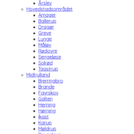
Årslev
Hovedstadsområdet
Amager
Ballerup
Dragør
Greve
Lynge
Måløv
Rødovre
Sengeløse
Solrød
Taastrup
Midtjylland
Bjerringbro
Brande
Favrskov
Galten
Herning
Hørning
Ikast
Karup
Møldrup