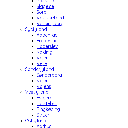
Roskilde
Slagelse
Sorø
Vestsjælland
Vordingborg
Sydjylland
Aabenraa
Fredericia
Haderslev
Kolding
Vejen
Vejle
Sønderjylland
Sønderborg
Vejen
Vojens
Vestjylland
Esbjerg
Holstebro
Ringkøbing
Struer
Østjylland
Aarhus