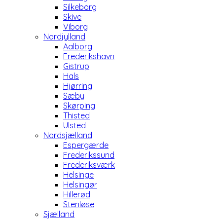
Silkeborg
Skive
Viborg
Nordjylland
Aalborg
Frederikshavn
Gistrup
Hals
Hjørring
Sæby
Skørping
Thisted
Ulsted
Nordsjælland
Espergærde
Frederikssund
Frederiksværk
Helsinge
Helsingør
Hillerød
Stenløse
Sjælland