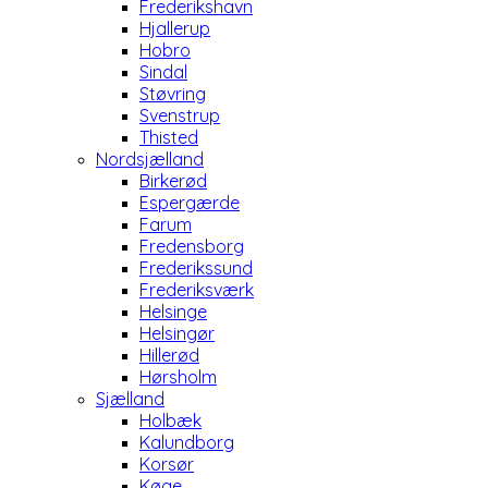
Frederikshavn
Hjallerup
Hobro
Sindal
Støvring
Svenstrup
Thisted
Nordsjælland
Birkerød
Espergærde
Farum
Fredensborg
Frederikssund
Frederiksværk
Helsinge
Helsingør
Hillerød
Hørsholm
Sjælland
Holbæk
Kalundborg
Korsør
Køge