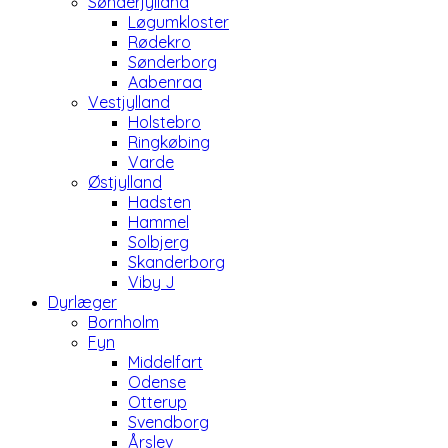
Sønderjylland
Løgumkloster
Rødekro
Sønderborg
Aabenraa
Vestjylland
Holstebro
Ringkøbing
Varde
Østjylland
Hadsten
Hammel
Solbjerg
Skanderborg
Viby J
Dyrlæger
Bornholm
Fyn
Middelfart
Odense
Otterup
Svendborg
Årslev