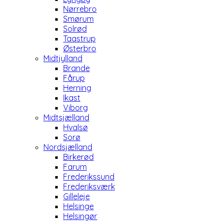
Nørrebro
Smørum
Solrød
Taastrup
Østerbro
Midtjylland
Brande
Fårup
Herning
Ikast
Viborg
Midtsjælland
Hvalsø
Sorø
Nordsjælland
Birkerød
Farum
Frederikssund
Frederiksværk
Gilleleje
Helsinge
Helsingør