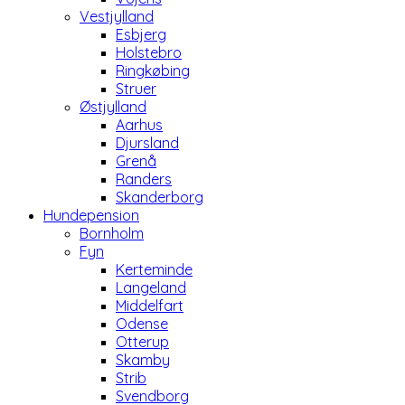
Vestjylland
Esbjerg
Holstebro
Ringkøbing
Struer
Østjylland
Aarhus
Djursland
Grenå
Randers
Skanderborg
Hundepension
Bornholm
Fyn
Kerteminde
Langeland
Middelfart
Odense
Otterup
Skamby
Strib
Svendborg