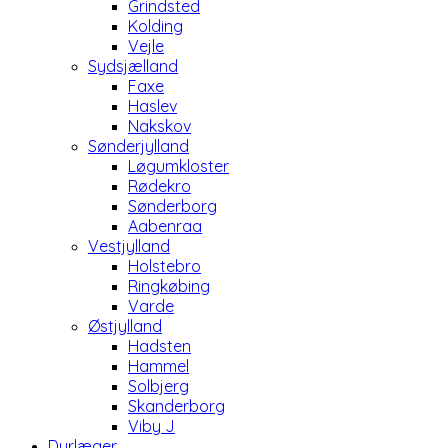
Grindsted
Kolding
Vejle
Sydsjælland
Faxe
Haslev
Nakskov
Sønderjylland
Løgumkloster
Rødekro
Sønderborg
Aabenraa
Vestjylland
Holstebro
Ringkøbing
Varde
Østjylland
Hadsten
Hammel
Solbjerg
Skanderborg
Viby J
Dyrlæger