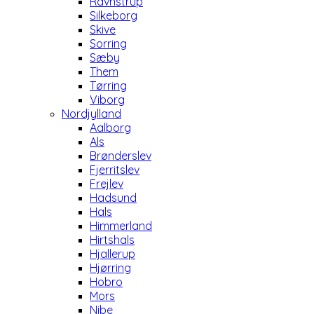
Ravnstrup
Silkeborg
Skive
Sorring
Sæby
Them
Tørring
Viborg
Nordjylland
Aalborg
Als
Brønderslev
Fjerritslev
Frejlev
Hadsund
Hals
Himmerland
Hirtshals
Hjallerup
Hjørring
Hobro
Mors
Nibe