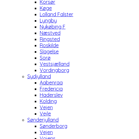
Korsør
Køge
Lolland Falster
Lyngby
Nykøbing F
Næstved
Ringsted
Roskilde
Slagelse
Sorø
Vestsjælland
Vordingborg
Sydjylland
Aabenraa
Fredericia
Haderslev
Kolding
Vejen
Vejle
Sønderjylland
Sønderborg
Vejen
Vojens