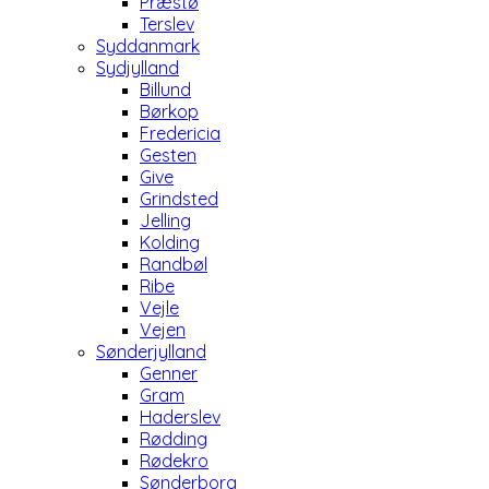
Præstø
Terslev
Syddanmark
Sydjylland
Billund
Børkop
Fredericia
Gesten
Give
Grindsted
Jelling
Kolding
Randbøl
Ribe
Vejle
Vejen
Sønderjylland
Genner
Gram
Haderslev
Rødding
Rødekro
Sønderborg