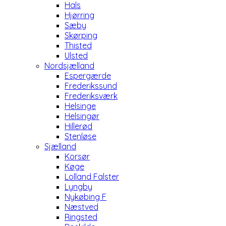
Hals
Hjørring
Sæby
Skørping
Thisted
Ulsted
Nordsjælland
Espergærde
Frederikssund
Frederiksværk
Helsinge
Helsingør
Hillerød
Stenløse
Sjælland
Korsør
Køge
Lolland Falster
Lyngby
Nykøbing F
Næstved
Ringsted