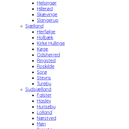
Helsingør
Hillerød
Skævinge
Slangerup
Sjælland
Herfølge
Holbæk
Kirke Hyllinge
Køge
Odsherred
Ringsted
Roskilde
Sorø
Stevns
Tureby
Sydsjælland
Falster
Haslev
Hunseby
Lolland
Næstved
Møn