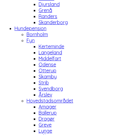
Djursland
Grenå
Randers
Skanderborg
Hundepension
Bornholm
Fyn
Kerteminde
Langeland
Middelfart
Odense
Otterup
Skamby
Strib
Svendborg
Årslev
Hovedstadsområdet
Amager
Ballerup
Dragør
Greve
Lynge