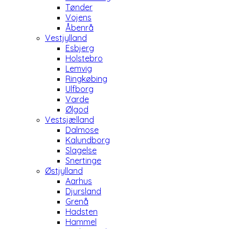
Tønder
Vojens
Åbenrå
Vestjylland
Esbjerg
Holstebro
Lemvig
Ringkøbing
Ulfborg
Varde
Ølgod
Vestsjælland
Dalmose
Kalundborg
Slagelse
Snertinge
Østjylland
Aarhus
Djursland
Grenå
Hadsten
Hammel