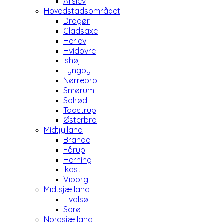
Årslev
Hovedstadsområdet
Dragør
Gladsaxe
Herlev
Hvidovre
Ishøj
Lyngby
Nørrebro
Smørum
Solrød
Taastrup
Østerbro
Midtjylland
Brande
Fårup
Herning
Ikast
Viborg
Midtsjælland
Hvalsø
Sorø
Nordsjælland