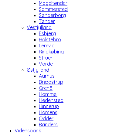
Møgeltønder
Sommersted
Sønderborg
Tønder
Vestjylland
Esbjerg
Holstebro
Lemvig
Ringkøbing
Struer
Varde
Østjylland
Aarhus
Brædstrup
Grenå
Hammel
Hedensted
Hinnerup
Horsens
Odder
Randers
Vidensbank