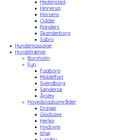
Hedensted
Hinnerup
Horsens
Odder
Randers
Skanderborg
Sabro
Hundemassage
Hundetræner
Bornholm
Fyn
Faaborg
Middelfart
Svendborg
Søndersø
Årslev
Hovedstadsområdet
Dragør
Gladsaxe
Herlev
Hvidovre
Ishøj
Lyngby