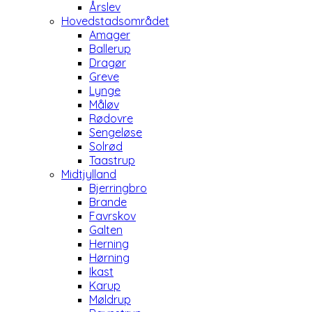
Årslev
Hovedstadsområdet
Amager
Ballerup
Dragør
Greve
Lynge
Måløv
Rødovre
Sengeløse
Solrød
Taastrup
Midtjylland
Bjerringbro
Brande
Favrskov
Galten
Herning
Hørning
Ikast
Karup
Møldrup