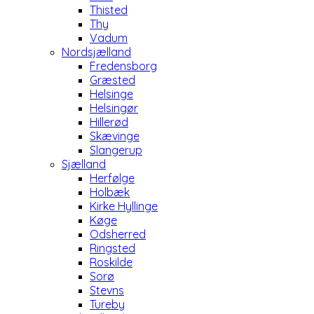
Thisted
Thy
Vadum
Nordsjælland
Fredensborg
Græsted
Helsinge
Helsingør
Hillerød
Skævinge
Slangerup
Sjælland
Herfølge
Holbæk
Kirke Hyllinge
Køge
Odsherred
Ringsted
Roskilde
Sorø
Stevns
Tureby