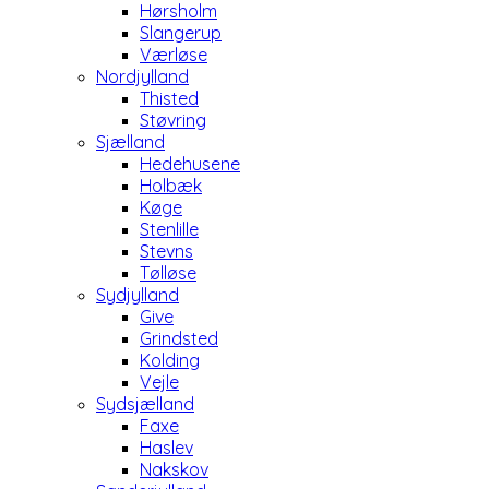
Hørsholm
Slangerup
Værløse
Nordjylland
Thisted
Støvring
Sjælland
Hedehusene
Holbæk
Køge
Stenlille
Stevns
Tølløse
Sydjylland
Give
Grindsted
Kolding
Vejle
Sydsjælland
Faxe
Haslev
Nakskov