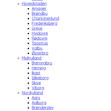
Hovedstaden
Amager
Brøndby
Charlottenlund
Frederiksberg
Greve
Hvidovre
Rødovre
Taastrup
Valby
Østerbro
Midtjylland
Bjerringbro
Herning
Ikast
Silkeborg
Skive
Viborg
Nordjylland
Aars
Aalborg
Brønderslev