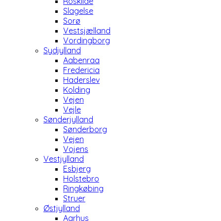
Roskilde
Slagelse
Sorø
Vestsjælland
Vordingborg
Sydjylland
Aabenraa
Fredericia
Haderslev
Kolding
Vejen
Vejle
Sønderjylland
Sønderborg
Vejen
Vojens
Vestjylland
Esbjerg
Holstebro
Ringkøbing
Struer
Østjylland
Aarhus