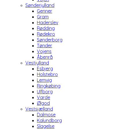
Sønderjylland
Genner
Gram
Haderslev
Rødding
Rødekro
Sønderborg
Tønder
Vojens
Åbenrå
Vestjylland
Esbjerg
Holstebro
Lemvig
Ringkøbing
Ulfborg
Varde
Ølgod
Vestsjælland
Dalmose
Kalundborg
Slagelse