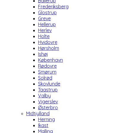
Ballerup
Frederiksberg
Glostrup
Greve
Hellerup
Herlev
Holte
Hvidovre
Hørsholm
Ishøj
København
Rødovre
Smørum
Solrød
Skovlunde
Taastrup
Valby
Vigerslev
Østerbro
Midtjylland
Herning
Ikast
Malling