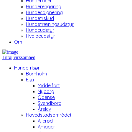
Hunderacer
Hunderengøring
Hundesoignering
Hundetilskud
Hundetræningsudstyr
Hundeudstyr
Hvalpeudstyr
Om
Tilføj virksomhed
Hundefrisør
Bornholm
Fyn
Middelfart
Nyborg
Odense
Svendborg
Årslev
Hovedstadsområdet
Allerød
Amager