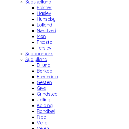
Sydsjælland
Falster
Haslev
Hunseby
Lolland
Næstved
Møn
Præstø
Terslev
Syddanmark
Sydjylland
Billund
Børkop
Fredericia
Gesten
Give
Grindsted
Jelling
Kolding
Randbøl
Ribe
Vejle
Vejen