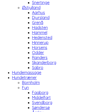
Snertinge
Østjylland
Aarhus
Djursland
Grenå
Hadsten
Hammel
Hedensted
Hinnerup
Horsens
Odder
Randers
Skanderborg
Sabro
Hundemassage
Hundetræner
Bornholm
Fyn
Faaborg
Middelfart
Svendborg
Søndersø