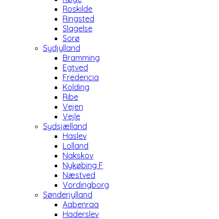
Roskilde
Ringsted
Slagelse
Sorø
Sydjylland
Bramming
Egtved
Fredericia
Kolding
Ribe
Vejen
Vejle
Sydsjælland
Haslev
Lolland
Nakskov
Nykøbing F
Næstved
Vordingborg
Sønderjylland
Aabenraa
Haderslev