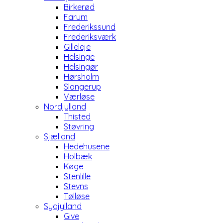
Birkerød
Farum
Frederikssund
Frederiksværk
Gilleleje
Helsinge
Helsingør
Hørsholm
Slangerup
Værløse
Nordjylland
Thisted
Støvring
Sjælland
Hedehusene
Holbæk
Køge
Stenlille
Stevns
Tølløse
Sydjylland
Give