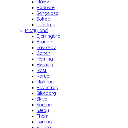
Måløv
Rødovre
Sengeløse
Solrød
Taastrup
Midtjylland
Bjerringbro
Brande
Favrskov
Galten
Herning
Hørning
Ikast
Karup
Møldrup
Ravnstrup
Silkeborg
Skive
Sorring
Sæby
Them
Tørring
Viborg