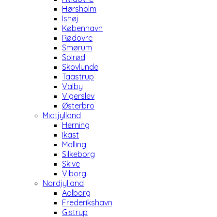
Hørsholm
Ishøj
København
Rødovre
Smørum
Solrød
Skovlunde
Taastrup
Valby
Vigerslev
Østerbro
Midtjylland
Herning
Ikast
Malling
Silkeborg
Skive
Viborg
Nordjylland
Aalborg
Frederikshavn
Gistrup