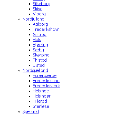
Silkeborg
Skive
Viborg
Nordjylland
Aalborg
Frederikshavn
Gistrup
Hals
Hjørring
Sæby
Skørping
Thisted
Ulsted
Nordsjælland
Espergærde
Frederikssund
Frederiksværk
Helsinge
Helsingør
Hillerød
Stenløse
Sjælland