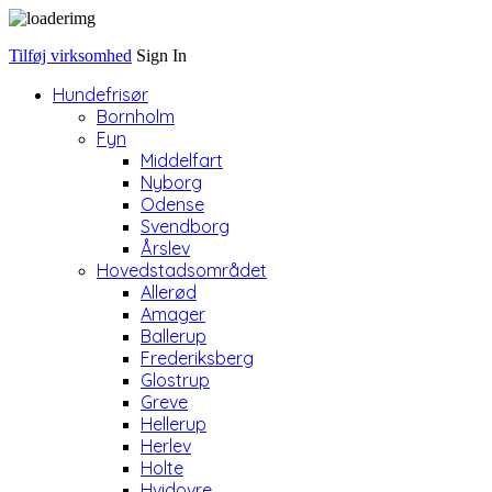
Tilføj virksomhed
Sign In
Hundefrisør
Bornholm
Fyn
Middelfart
Nyborg
Odense
Svendborg
Årslev
Hovedstadsområdet
Allerød
Amager
Ballerup
Frederiksberg
Glostrup
Greve
Hellerup
Herlev
Holte
Hvidovre