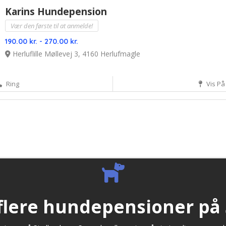
Karins Hundepension
Vær den første til at anmelde!
190.00 kr. - 270.00 kr.
Herluflille Møllevej 3, 4160 Herlufmagle
Ring
Vis På
 flere hundepensioner på