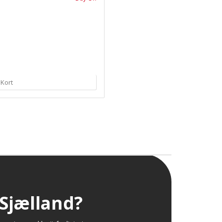
 Kort
 Sjælland?