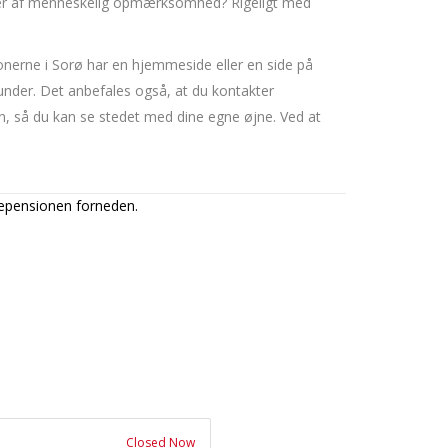
masser af menneskelig opmærksomhed? Rigeligt med
ionerne i Sorø har en hjemmeside eller en side på
under. Det anbefales også, at du kontakter
n, så du kan se stedet med dine egne øjne. Ved at
depensionen forneden.
Closed Now