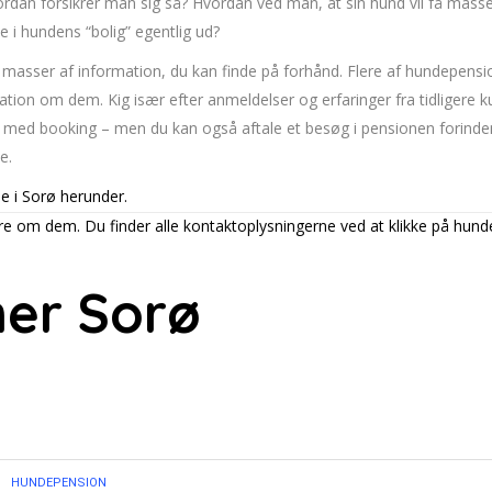
. Hvordan forsikrer man sig så? Hvordan ved man, at sin hund vil få 
e i hundens “bolig” egentlig ud?
s masser af information, du kan finde på forhånd. Flere af hundepens
tion om dem. Kig især efter anmeldelser og erfaringer fra tidligere k
e med booking – men du kan også aftale et besøg i pensionen forinde
e.
e i Sorø herunder.
ere om dem. Du finder alle kontaktoplysningerne ved at klikke på hun
er Sorø
HUNDEPENSION