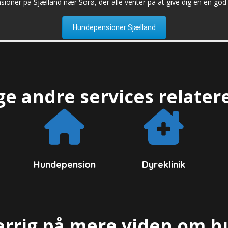
oner på Sjælland nær Sorø, der alle venter på at give dig en en god 
Hundepensioner Sjælland
ge andre services relatere
Hundepension
Dyreklinik
rrig på mere viden om 