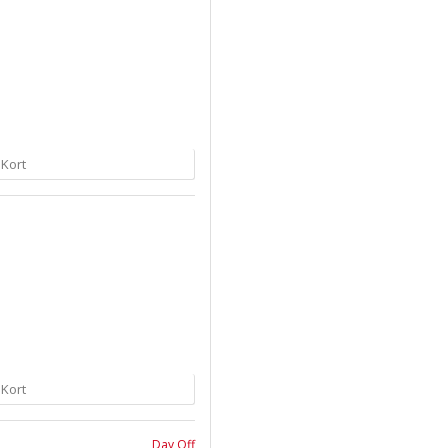
 Kort
 Kort
Day Off