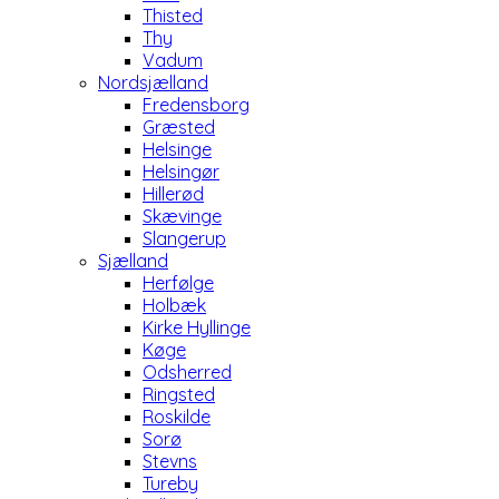
Thisted
Thy
Vadum
Nordsjælland
Fredensborg
Græsted
Helsinge
Helsingør
Hillerød
Skævinge
Slangerup
Sjælland
Herfølge
Holbæk
Kirke Hyllinge
Køge
Odsherred
Ringsted
Roskilde
Sorø
Stevns
Tureby