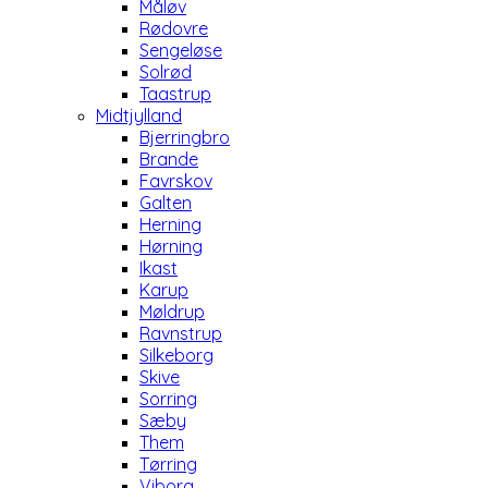
Måløv
Rødovre
Sengeløse
Solrød
Taastrup
Midtjylland
Bjerringbro
Brande
Favrskov
Galten
Herning
Hørning
Ikast
Karup
Møldrup
Ravnstrup
Silkeborg
Skive
Sorring
Sæby
Them
Tørring
Viborg