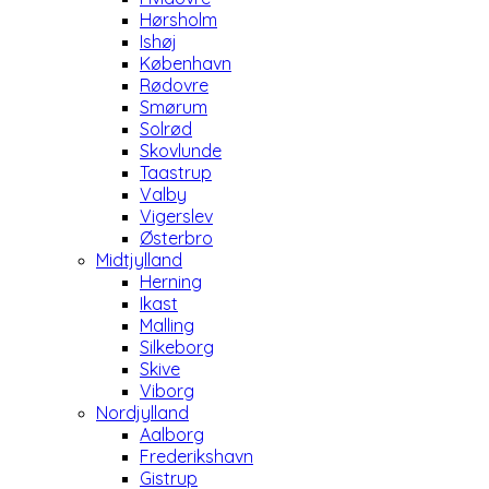
Hørsholm
Ishøj
København
Rødovre
Smørum
Solrød
Skovlunde
Taastrup
Valby
Vigerslev
Østerbro
Midtjylland
Herning
Ikast
Malling
Silkeborg
Skive
Viborg
Nordjylland
Aalborg
Frederikshavn
Gistrup