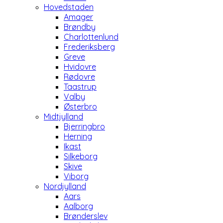
Hovedstaden
Amager
Brøndby
Charlottenlund
Frederiksberg
Greve
Hvidovre
Rødovre
Taastrup
Valby
Østerbro
Midtjylland
Bjerringbro
Herning
Ikast
Silkeborg
Skive
Viborg
Nordjylland
Aars
Aalborg
Brønderslev