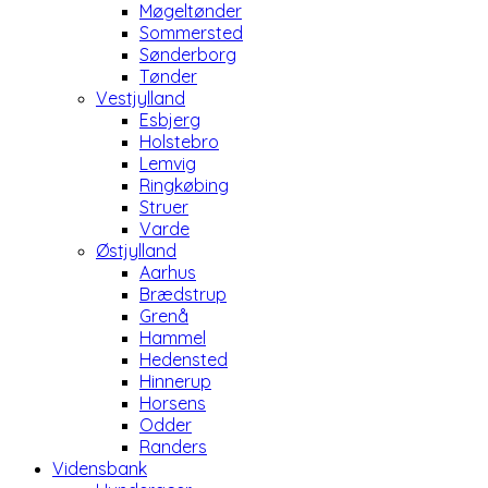
Møgeltønder
Sommersted
Sønderborg
Tønder
Vestjylland
Esbjerg
Holstebro
Lemvig
Ringkøbing
Struer
Varde
Østjylland
Aarhus
Brædstrup
Grenå
Hammel
Hedensted
Hinnerup
Horsens
Odder
Randers
Vidensbank