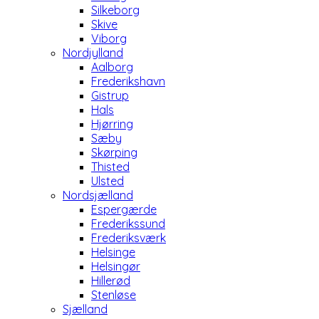
Silkeborg
Skive
Viborg
Nordjylland
Aalborg
Frederikshavn
Gistrup
Hals
Hjørring
Sæby
Skørping
Thisted
Ulsted
Nordsjælland
Espergærde
Frederikssund
Frederiksværk
Helsinge
Helsingør
Hillerød
Stenløse
Sjælland