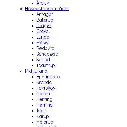
Årslev
Hovedstadsområdet
Amager
Ballerup
Dragør
Greve
Lynge
Måløv
Rødovre
Sengeløse
Solrød
Taastrup
Midtjylland
Bjerringbro
Brande
Favrskov
Galten
Herning
Hørning
Ikast
Karup
Møldrup