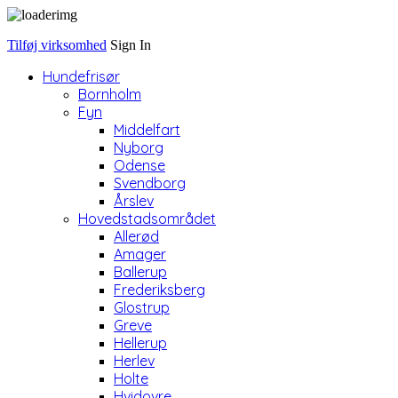
Tilføj virksomhed
Sign In
Hundefrisør
Bornholm
Fyn
Middelfart
Nyborg
Odense
Svendborg
Årslev
Hovedstadsområdet
Allerød
Amager
Ballerup
Frederiksberg
Glostrup
Greve
Hellerup
Herlev
Holte
Hvidovre