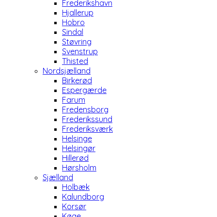
Frederikshavn
Hjallerup
Hobro
Sindal
Støvring
Svenstrup
Thisted
Nordsjælland
Birkerød
Espergærde
Farum
Fredensborg
Frederikssund
Frederiksværk
Helsinge
Helsingør
Hillerød
Hørsholm
Sjælland
Holbæk
Kalundborg
Korsør
Køge