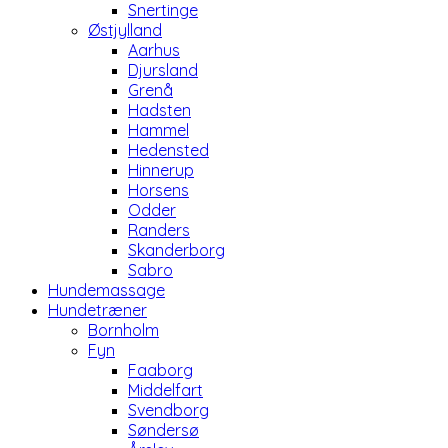
Snertinge
Østjylland
Aarhus
Djursland
Grenå
Hadsten
Hammel
Hedensted
Hinnerup
Horsens
Odder
Randers
Skanderborg
Sabro
Hundemassage
Hundetræner
Bornholm
Fyn
Faaborg
Middelfart
Svendborg
Søndersø