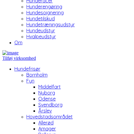
Hunderacer
Hunderengøring
Hundesoignering
Hundetilskud
Hundetræningsudstyr
Hundeudstyr
Hvalpeudstyr
Om
Tilføj virksomhed
Hundefrisør
Bornholm
Fyn
Middelfart
Nyborg
Odense
Svendborg
Årslev
Hovedstadsområdet
Allerød
Amager