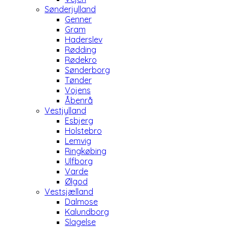
Sønderjylland
Genner
Gram
Haderslev
Rødding
Rødekro
Sønderborg
Tønder
Vojens
Åbenrå
Vestjylland
Esbjerg
Holstebro
Lemvig
Ringkøbing
Ulfborg
Varde
Ølgod
Vestsjælland
Dalmose
Kalundborg
Slagelse