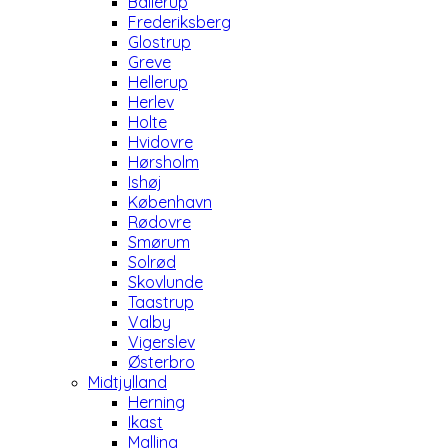
Ballerup
Frederiksberg
Glostrup
Greve
Hellerup
Herlev
Holte
Hvidovre
Hørsholm
Ishøj
København
Rødovre
Smørum
Solrød
Skovlunde
Taastrup
Valby
Vigerslev
Østerbro
Midtjylland
Herning
Ikast
Malling