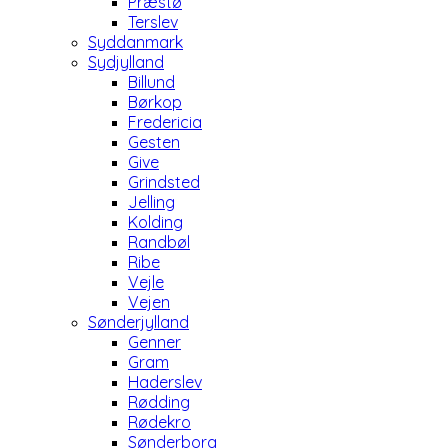
Præstø
Terslev
Syddanmark
Sydjylland
Billund
Børkop
Fredericia
Gesten
Give
Grindsted
Jelling
Kolding
Randbøl
Ribe
Vejle
Vejen
Sønderjylland
Genner
Gram
Haderslev
Rødding
Rødekro
Sønderborg