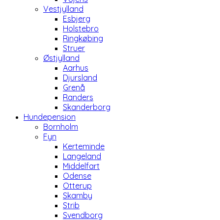
Vestjylland
Esbjerg
Holstebro
Ringkøbing
Struer
Østjylland
Aarhus
Djursland
Grenå
Randers
Skanderborg
Hundepension
Bornholm
Fyn
Kerteminde
Langeland
Middelfart
Odense
Otterup
Skamby
Strib
Svendborg