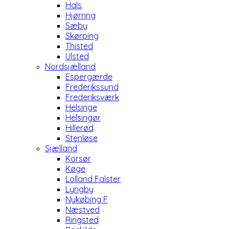
Hals
Hjørring
Sæby
Skørping
Thisted
Ulsted
Nordsjælland
Espergærde
Frederikssund
Frederiksværk
Helsinge
Helsingør
Hillerød
Stenløse
Sjælland
Korsør
Køge
Lolland Falster
Lyngby
Nykøbing F
Næstved
Ringsted