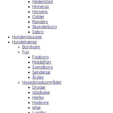
Hedensted
Hinnerup
Horsens
Odder
Randers
Skanderborg
Sabro
Hundemassage
Hundetræner
Bornholm
Fyn
Faaborg
Middelfart
Svendborg
Søndersø
Årslev
Hovedstadsområdet
Dragør
Gladsaxe
Herlev
Hvidovre
Ishøj
Lyngby