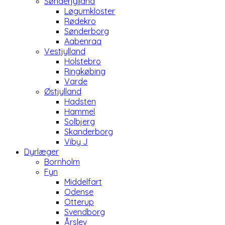
Sønderjylland
Løgumkloster
Rødekro
Sønderborg
Aabenraa
Vestjylland
Holstebro
Ringkøbing
Varde
Østjylland
Hadsten
Hammel
Solbjerg
Skanderborg
Viby J
Dyrlæger
Bornholm
Fyn
Middelfart
Odense
Otterup
Svendborg
Årslev