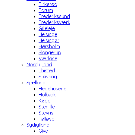
Birkerød
Farum
Frederikssund
Frederiksværk
Gilleleje
Helsinge
Helsingør
Hørsholm
Slangerup
Værløse
Nordjylland
Thisted
Støvring
Sjælland
Hedehusene
Holbæk
Køge
Stenlille
Stevns
Tølløse
Sydjylland
Give