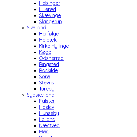
Helsingør
Hillerød
Skævinge
Slangerup
Sjælland
Herfølge
Holbæk
Kirke Hyllinge
Køge
Odsherred
Ringsted
Roskilde
Sorø
Stevns
Tureby
Sydsjælland
Falster
Haslev
Hunseby
Lolland
Næstved
Møn