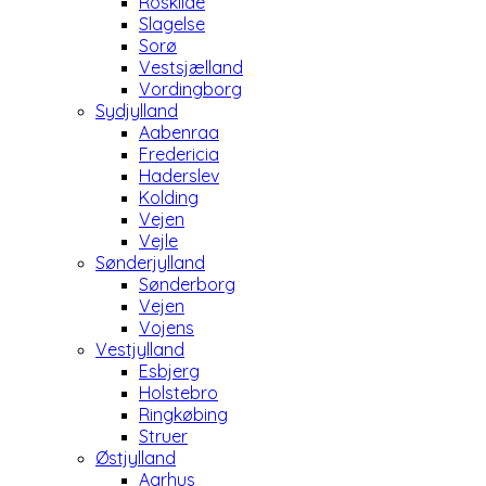
Roskilde
Slagelse
Sorø
Vestsjælland
Vordingborg
Sydjylland
Aabenraa
Fredericia
Haderslev
Kolding
Vejen
Vejle
Sønderjylland
Sønderborg
Vejen
Vojens
Vestjylland
Esbjerg
Holstebro
Ringkøbing
Struer
Østjylland
Aarhus