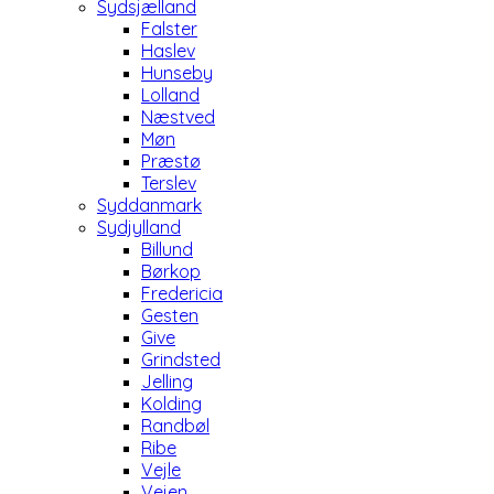
Sydsjælland
Falster
Haslev
Hunseby
Lolland
Næstved
Møn
Præstø
Terslev
Syddanmark
Sydjylland
Billund
Børkop
Fredericia
Gesten
Give
Grindsted
Jelling
Kolding
Randbøl
Ribe
Vejle
Vejen