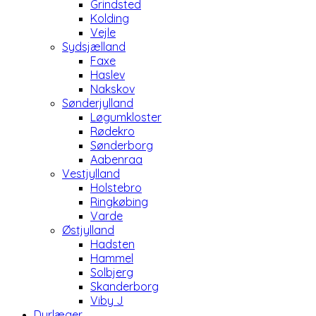
Grindsted
Kolding
Vejle
Sydsjælland
Faxe
Haslev
Nakskov
Sønderjylland
Løgumkloster
Rødekro
Sønderborg
Aabenraa
Vestjylland
Holstebro
Ringkøbing
Varde
Østjylland
Hadsten
Hammel
Solbjerg
Skanderborg
Viby J
Dyrlæger