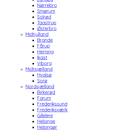
Nørrebro
Smørum
Solrød
Taastrup
Østerbro
Midtjylland
Brande
Fårup
Herning
Ikast
Viborg
Midtsjælland
Hvalsø
Sorø
Nordsjælland
Birkerød
Farum
Frederikssund
Frederiksværk
Gilleleje
Helsinge
Helsingør