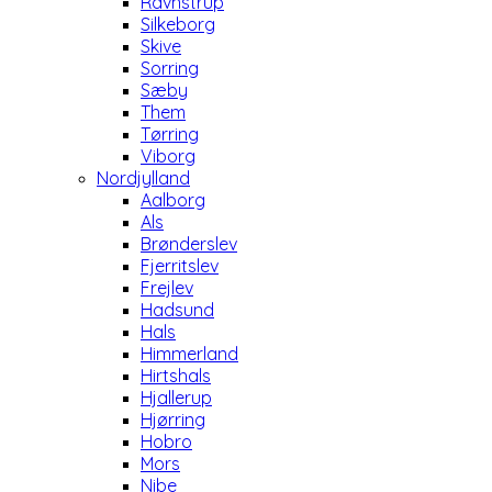
Ravnstrup
Silkeborg
Skive
Sorring
Sæby
Them
Tørring
Viborg
Nordjylland
Aalborg
Als
Brønderslev
Fjerritslev
Frejlev
Hadsund
Hals
Himmerland
Hirtshals
Hjallerup
Hjørring
Hobro
Mors
Nibe