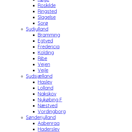
Roskilde
Ringsted
Slagelse
Sorø
Sydjylland
Bramming
Egtved
Fredericia
Kolding
Ribe
Vejen
Vejle
Sydsjælland
Haslev
Lolland
Nakskov
Nykøbing F
Næstved
Vordingborg
Sønderjylland
Aabenraa
Haderslev