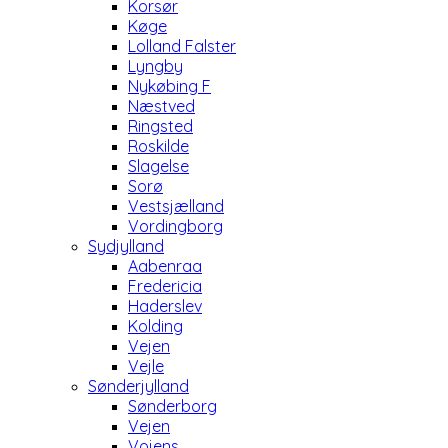
Korsør
Køge
Lolland Falster
Lyngby
Nykøbing F
Næstved
Ringsted
Roskilde
Slagelse
Sorø
Vestsjælland
Vordingborg
Sydjylland
Aabenraa
Fredericia
Haderslev
Kolding
Vejen
Vejle
Sønderjylland
Sønderborg
Vejen
Vojens