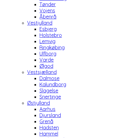
Tønder
Vojens
Åbenrå
Vestjylland
Esbjerg
Holstebro
Lemvig
Ringkøbing
Ulfborg
Varde
Ølgod
Vestsjælland
Dalmose
Kalundborg
Slagelse
Snertinge
Østjylland
Aarhus
Djursland
Grenå
Hadsten
Hammel