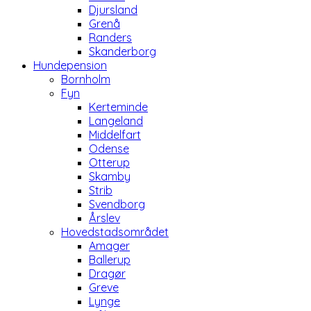
Djursland
Grenå
Randers
Skanderborg
Hundepension
Bornholm
Fyn
Kerteminde
Langeland
Middelfart
Odense
Otterup
Skamby
Strib
Svendborg
Årslev
Hovedstadsområdet
Amager
Ballerup
Dragør
Greve
Lynge