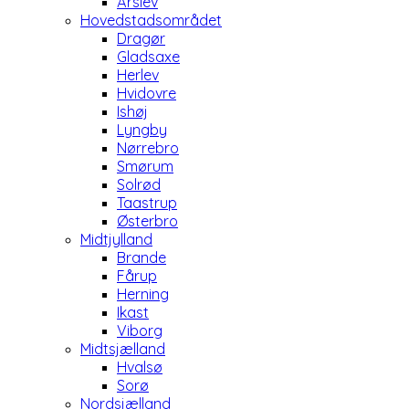
Årslev
Hovedstadsområdet
Dragør
Gladsaxe
Herlev
Hvidovre
Ishøj
Lyngby
Nørrebro
Smørum
Solrød
Taastrup
Østerbro
Midtjylland
Brande
Fårup
Herning
Ikast
Viborg
Midtsjælland
Hvalsø
Sorø
Nordsjælland