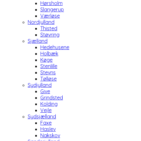
Hørsholm
Slangerup
Værløse
Nordjylland
Thisted
Støvring
Sjælland
Hedehusene
Holbæk
Køge
Stenlille
Stevns
Tølløse
Sydjylland
Give
Grindsted
Kolding
Vejle
Sydsjælland
Faxe
Haslev
Nakskov