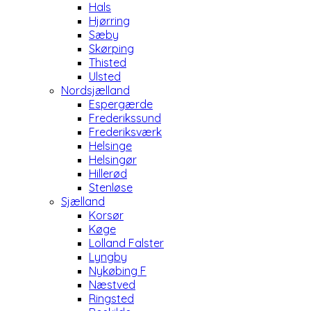
Hals
Hjørring
Sæby
Skørping
Thisted
Ulsted
Nordsjælland
Espergærde
Frederikssund
Frederiksværk
Helsinge
Helsingør
Hillerød
Stenløse
Sjælland
Korsør
Køge
Lolland Falster
Lyngby
Nykøbing F
Næstved
Ringsted