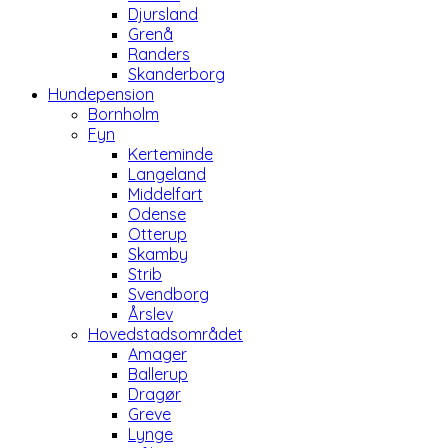
Djursland
Grenå
Randers
Skanderborg
Hundepension
Bornholm
Fyn
Kerteminde
Langeland
Middelfart
Odense
Otterup
Skamby
Strib
Svendborg
Årslev
Hovedstadsområdet
Amager
Ballerup
Dragør
Greve
Lynge