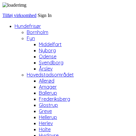
Tilføj virksomhed
Sign In
Hundefrisør
Bornholm
Fyn
Middelfart
Nyborg
Odense
Svendborg
Årslev
Hovedstadsområdet
Allerød
Amager
Ballerup
Frederiksberg
Glostrup
Greve
Hellerup
Herlev
Holte
Hvidovre