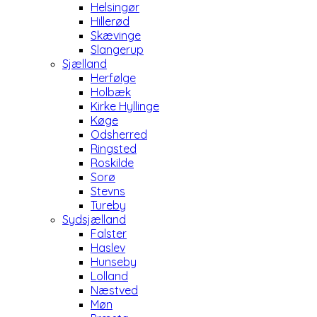
Helsingør
Hillerød
Skævinge
Slangerup
Sjælland
Herfølge
Holbæk
Kirke Hyllinge
Køge
Odsherred
Ringsted
Roskilde
Sorø
Stevns
Tureby
Sydsjælland
Falster
Haslev
Hunseby
Lolland
Næstved
Møn