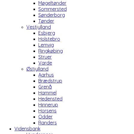
Møgeltønder
Sommersted
Sønderborg
Tønder
Vestjylland
Esbjerg
Holstebro
Lemvig
Ringkøbing
Struer
Varde
Østjylland
Aarhus
Brædstrup
Grenå
Hammel
Hedensted
Hinnerup
Horsens
Odder
Randers
Vidensbank