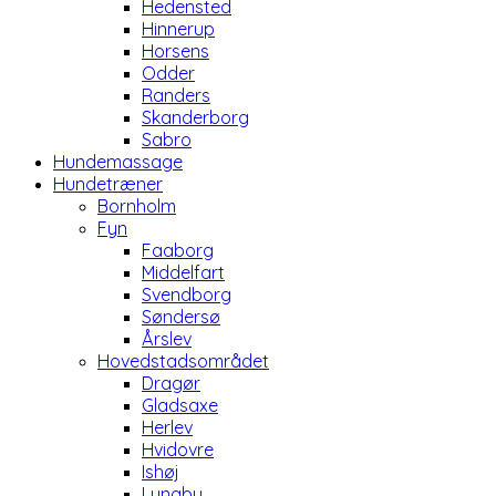
Hedensted
Hinnerup
Horsens
Odder
Randers
Skanderborg
Sabro
Hundemassage
Hundetræner
Bornholm
Fyn
Faaborg
Middelfart
Svendborg
Søndersø
Årslev
Hovedstadsområdet
Dragør
Gladsaxe
Herlev
Hvidovre
Ishøj
Lyngby