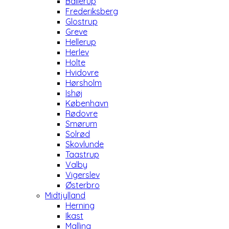
Ballerup
Frederiksberg
Glostrup
Greve
Hellerup
Herlev
Holte
Hvidovre
Hørsholm
Ishøj
København
Rødovre
Smørum
Solrød
Skovlunde
Taastrup
Valby
Vigerslev
Østerbro
Midtjylland
Herning
Ikast
Malling