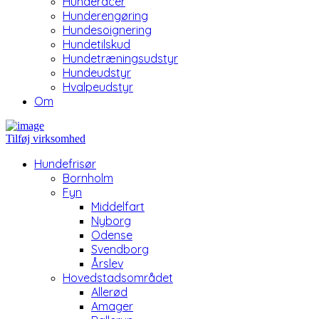
Hunderacer
Hunderengøring
Hundesoignering
Hundetilskud
Hundetræningsudstyr
Hundeudstyr
Hvalpeudstyr
Om
Tilføj virksomhed
Hundefrisør
Bornholm
Fyn
Middelfart
Nyborg
Odense
Svendborg
Årslev
Hovedstadsområdet
Allerød
Amager