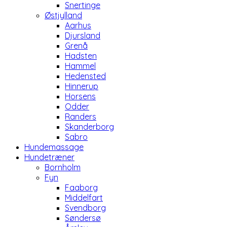
Snertinge
Østjylland
Aarhus
Djursland
Grenå
Hadsten
Hammel
Hedensted
Hinnerup
Horsens
Odder
Randers
Skanderborg
Sabro
Hundemassage
Hundetræner
Bornholm
Fyn
Faaborg
Middelfart
Svendborg
Søndersø