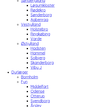
Sønderjylland
Løgumkloster
Rødekro
Sønderborg
Aabenraa
Vestjylland
Holstebro
Ringkøbing
Varde
Østjylland
Hadsten
Hammel
Solbjerg
Skanderborg
Viby J
Dyrlæger
Bornholm
Fyn
Middelfart
Odense
Otterup
Svendborg
Årslev