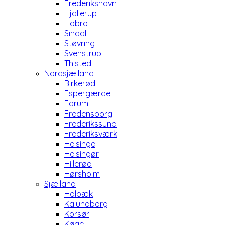
Frederikshavn
Hjallerup
Hobro
Sindal
Støvring
Svenstrup
Thisted
Nordsjælland
Birkerød
Espergærde
Farum
Fredensborg
Frederikssund
Frederiksværk
Helsinge
Helsingør
Hillerød
Hørsholm
Sjælland
Holbæk
Kalundborg
Korsør
Køge