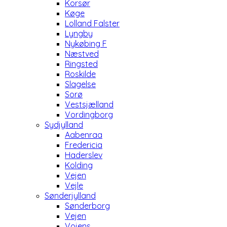
Korsør
Køge
Lolland Falster
Lyngby
Nykøbing F
Næstved
Ringsted
Roskilde
Slagelse
Sorø
Vestsjælland
Vordingborg
Sydjylland
Aabenraa
Fredericia
Haderslev
Kolding
Vejen
Vejle
Sønderjylland
Sønderborg
Vejen
Vojens