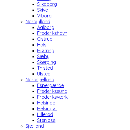
Silkeborg
Skive
Viborg
Nordjylland
Aalborg
Frederikshavn
Gistrup
Hals
Hjørring
Sæby
Skørping
Thisted
Ulsted
Nordsjælland
Espergærde
Frederikssund
Frederiksværk
Helsinge
Helsingør
Hillerød
Stenløse
Sjælland