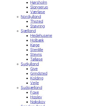
Hørsholm
Slangerup
Værløse
Nordjylland
Thisted
Støvring
Sjælland
Hedehusene
Holbæk
Køge
Stenlille
Stevns
Tølløse
Sydjylland
Give
Grindsted
Kolding
Vejle
Sydsjælland
Faxe
Haslev
Nakskov