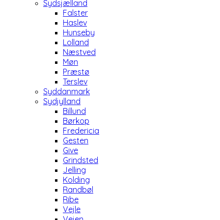
Sydsjælland
Falster
Haslev
Hunseby
Lolland
Næstved
Møn
Præstø
Terslev
Syddanmark
Sydjylland
Billund
Børkop
Fredericia
Gesten
Give
Grindsted
Jelling
Kolding
Randbøl
Ribe
Vejle
Vejen