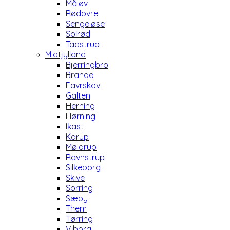
Måløv
Rødovre
Sengeløse
Solrød
Taastrup
Midtjylland
Bjerringbro
Brande
Favrskov
Galten
Herning
Hørning
Ikast
Karup
Møldrup
Ravnstrup
Silkeborg
Skive
Sorring
Sæby
Them
Tørring
Viborg