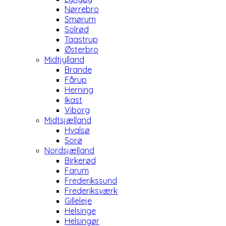
Nørrebro
Smørum
Solrød
Taastrup
Østerbro
Midtjylland
Brande
Fårup
Herning
Ikast
Viborg
Midtsjælland
Hvalsø
Sorø
Nordsjælland
Birkerød
Farum
Frederikssund
Frederiksværk
Gilleleje
Helsinge
Helsingør