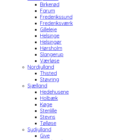
Birkerød
Farum
Frederikssund
Frederiksværk
Gilleleje
Helsinge
Helsingør
Hørsholm
Slangerup
Værløse
Nordjylland
Thisted
Støvring
Sjælland
Hedehusene
Holbæk
Køge
Stenlille
Stevns
Tølløse
Sydjylland
Give