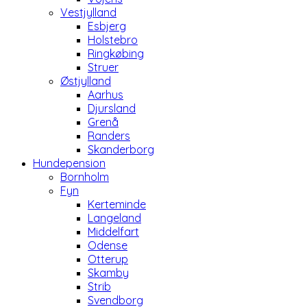
Vestjylland
Esbjerg
Holstebro
Ringkøbing
Struer
Østjylland
Aarhus
Djursland
Grenå
Randers
Skanderborg
Hundepension
Bornholm
Fyn
Kerteminde
Langeland
Middelfart
Odense
Otterup
Skamby
Strib
Svendborg