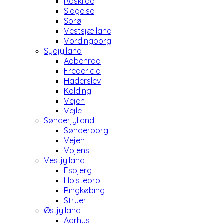
Roskilde
Slagelse
Sorø
Vestsjælland
Vordingborg
Sydjylland
Aabenraa
Fredericia
Haderslev
Kolding
Vejen
Vejle
Sønderjylland
Sønderborg
Vejen
Vojens
Vestjylland
Esbjerg
Holstebro
Ringkøbing
Struer
Østjylland
Aarhus