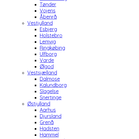
Tønder
Vojens
Åbenrå
Vestjylland
Esbjerg
Holstebro
Lemvig
Ringkøbing
Ulfborg
Varde
Ølgod
Vestsjælland
Dalmose
Kalundborg
Slagelse
Snertinge
Østjylland
Aarhus
Djursland
Grenå
Hadsten
Hammel