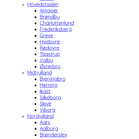
Hovedstaden
Amager
Brøndby
Charlottenlund
Frederiksberg
Greve
Hvidovre
Rødovre
Taastrup
Valby
Østerbro
Midtjylland
Bjerringbro
Herning
Ikast
Silkeborg
Skive
Viborg
Nordjylland
Aars
Aalborg
Brønderslev