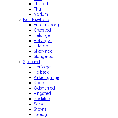
Thisted
Thy
Vadum
Nordsjælland
Fredensborg
Græsted
Helsinge
Helsingør
Hillerød
Skævinge
Slangerup
Sjælland
Herfølge
Holbæk
Kirke Hyllinge
Køge
Odsherred
Ringsted
Roskilde
Sorø
Stevns
Tureby