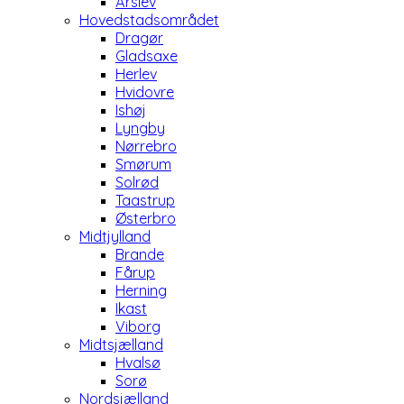
Årslev
Hovedstadsområdet
Dragør
Gladsaxe
Herlev
Hvidovre
Ishøj
Lyngby
Nørrebro
Smørum
Solrød
Taastrup
Østerbro
Midtjylland
Brande
Fårup
Herning
Ikast
Viborg
Midtsjælland
Hvalsø
Sorø
Nordsjælland