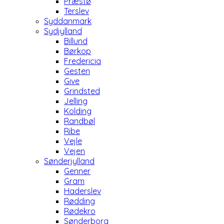
Præstø
Terslev
Syddanmark
Sydjylland
Billund
Børkop
Fredericia
Gesten
Give
Grindsted
Jelling
Kolding
Randbøl
Ribe
Vejle
Vejen
Sønderjylland
Genner
Gram
Haderslev
Rødding
Rødekro
Sønderborg