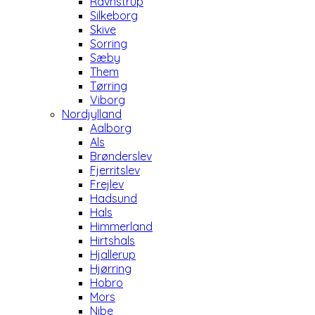
Ravnstrup
Silkeborg
Skive
Sorring
Sæby
Them
Tørring
Viborg
Nordjylland
Aalborg
Als
Brønderslev
Fjerritslev
Frejlev
Hadsund
Hals
Himmerland
Hirtshals
Hjallerup
Hjørring
Hobro
Mors
Nibe