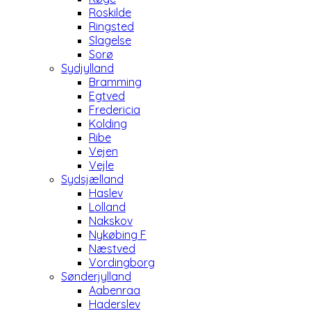
Roskilde
Ringsted
Slagelse
Sorø
Sydjylland
Bramming
Egtved
Fredericia
Kolding
Ribe
Vejen
Vejle
Sydsjælland
Haslev
Lolland
Nakskov
Nykøbing F
Næstved
Vordingborg
Sønderjylland
Aabenraa
Haderslev