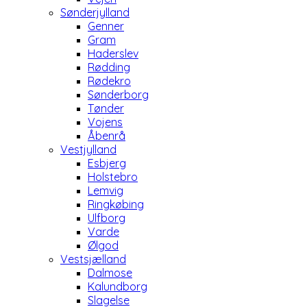
Sønderjylland
Genner
Gram
Haderslev
Rødding
Rødekro
Sønderborg
Tønder
Vojens
Åbenrå
Vestjylland
Esbjerg
Holstebro
Lemvig
Ringkøbing
Ulfborg
Varde
Ølgod
Vestsjælland
Dalmose
Kalundborg
Slagelse