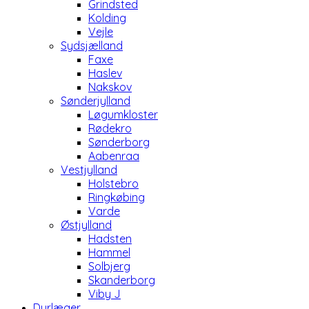
Grindsted
Kolding
Vejle
Sydsjælland
Faxe
Haslev
Nakskov
Sønderjylland
Løgumkloster
Rødekro
Sønderborg
Aabenraa
Vestjylland
Holstebro
Ringkøbing
Varde
Østjylland
Hadsten
Hammel
Solbjerg
Skanderborg
Viby J
Dyrlæger