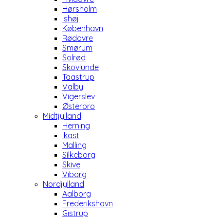
Hørsholm
Ishøj
København
Rødovre
Smørum
Solrød
Skovlunde
Taastrup
Valby
Vigerslev
Østerbro
Midtjylland
Herning
Ikast
Malling
Silkeborg
Skive
Viborg
Nordjylland
Aalborg
Frederikshavn
Gistrup