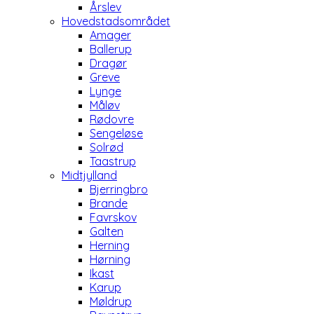
Årslev
Hovedstadsområdet
Amager
Ballerup
Dragør
Greve
Lynge
Måløv
Rødovre
Sengeløse
Solrød
Taastrup
Midtjylland
Bjerringbro
Brande
Favrskov
Galten
Herning
Hørning
Ikast
Karup
Møldrup