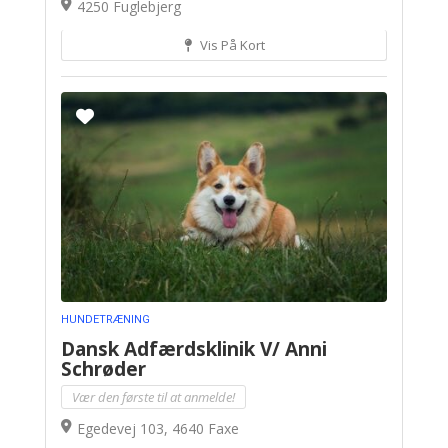
4250 Fuglebjerg
Vis På Kort
HUNDETRÆNING
Dansk Adfærdsklinik V/ Anni
Schrøder
Vær den første til at anmelde!
Egedevej 103, 4640 Faxe