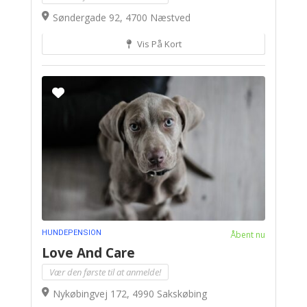
Søndergade 92, 4700 Næstved
Vis På Kort
HUNDEPENSION
Åbent nu
Love And Care
Vær den første til at anmelde!
Nykøbingvej 172, 4990 Sakskøbing