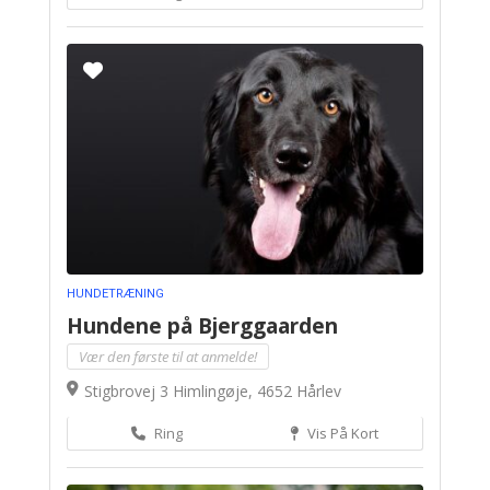
HUNDETRÆNING
Hundene på Bjerggaarden
Vær den første til at anmelde!
Stigbrovej 3 Himlingøje, 4652 Hårlev
Ring
Vis På Kort