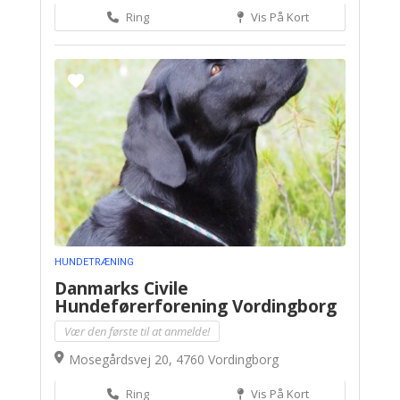
Ring
Vis På Kort
HUNDETRÆNING
Danmarks Civile
Hundeførerforening Vordingborg
Vær den første til at anmelde!
Mosegårdsvej 20, 4760 Vordingborg
Ring
Vis På Kort