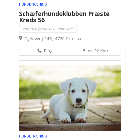
HUNDETRÆNING
Schæferhundeklubben Præstø
Kreds 56
Vær den første til at anmelde!
Dyrlevvej 24B, 4720 Præstø
Ring
Vis På Kort
HUNDETRÆNING