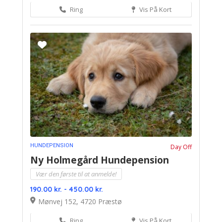
Ring
Vis På Kort
HUNDEPENSION
Day Off
Ny Holmegård Hundepension
Vær den første til at anmelde!
190.00 kr. - 450.00 kr.
Mønvej 152, 4720 Præstø
Ring
Vis På Kort