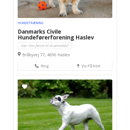
HUNDETRÆNING
Danmarks Civile
Hundeførerforening Haslev
Vær den første til at anmelde!
Bråbyvej 77, 4690 Haslev
Ring
Vis På Kort