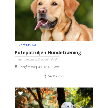
HUNDETRÆNING
Potepatruljen Hundetræning
Vær den første til at anmelde!
Lergårdsvej 48, 4640 Faxe
Vis På Kort