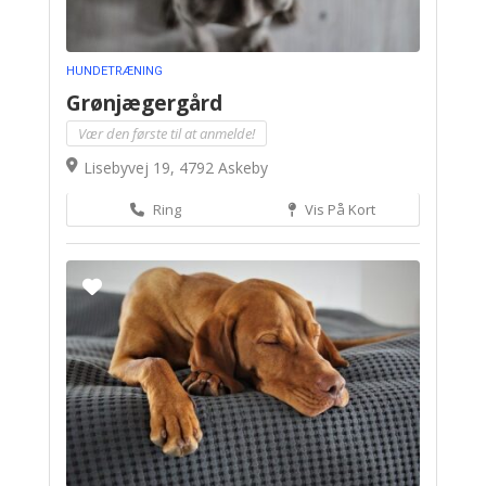
HUNDETRÆNING
Grønjægergård
Vær den første til at anmelde!
Lisebyvej 19, 4792 Askeby
Ring
Vis På Kort