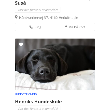
Suså
Vær den første til at anmelde!
Håndværkervej 37, 4160 Herlufmagle
Ring
Vis På Kort
HUNDETRÆNING
Henriks Hundeskole
Vær den første til at anmelde!