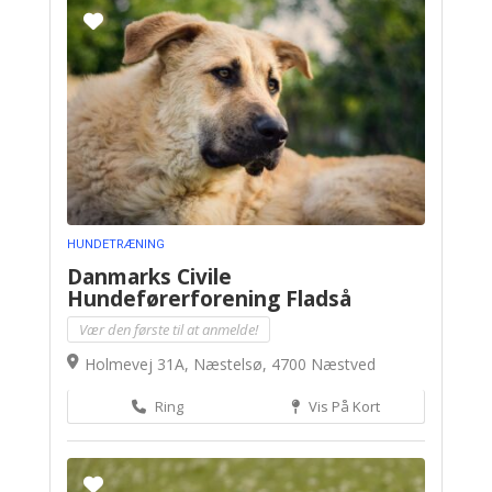
HUNDETRÆNING
Danmarks Civile
Hundeførerforening Fladså
Vær den første til at anmelde!
Holmevej 31A, Næstelsø, 4700 Næstved
Ring
Vis På Kort