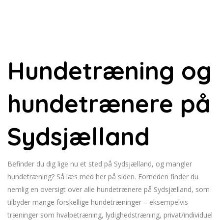
Hundetræning og
hundetrænere på
Sydsjælland
Befinder du dig lige nu et sted på Sydsjælland, og mangler
hundetræning? Så læs med her på siden. Forneden finder du
nemlig en oversigt over alle hundetrænere på Sydsjælland, som
tilbyder mange forskellige hundetræninger – eksempelvis
træninger som hvalpetræning, lydighedstræning, privat/individuel