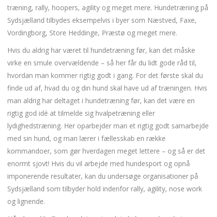
træning, rally, hoopers, agility og meget mere. Hundetræning på
Sydsjælland tilbydes eksempelvis i byer som Næstved, Faxe,
Vordingborg, Store Heddinge, Præstø og meget mere.
Hvis du aldrig har været til hundetræning før, kan det måske
virke en smule overvældende – så her får du lidt gode råd til,
hvordan man kommer rigtig godt i gang. For det første skal du
finde ud af, hvad du og din hund skal have ud af træningen. Hvis
man aldrig har deltaget i hundetræning før, kan det være en
rigtig god idé at tilmelde sig hvalpetræning eller
lydighedstræning. Her oparbejder man et rigtig godt samarbejde
med sin hund, og man lærer i fællesskab en række
kommandoer, som gør hverdagen meget lettere – og så er det
enormt sjovt! Hvis du vil arbejde med hundesport og opnå
imponerende resultater, kan du undersøge organisationer på
Sydsjælland som tilbyder hold indenfor rally, agility, nose work
og lignende.