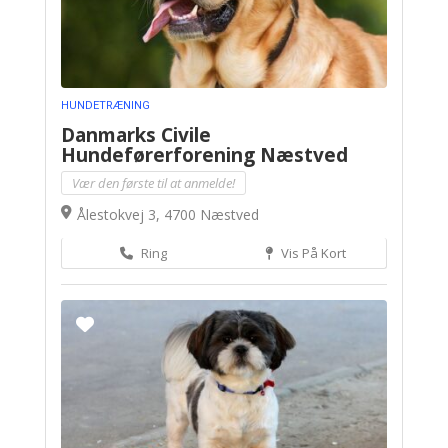
HUNDETRÆNING
Danmarks Civile
Hundeførerforening Næstved
Vær den første til at anmelde!
Ålestokvej 3, 4700 Næstved
Ring
Vis På Kort