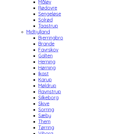
Måløv
Rødovre
Sengeløse
Solrød
Taastrup
Midtjylland
Bjerringbro
Brande
Favrskov
Galten
Herning
Hørning
Ikast
Karup
Møldrup
Ravnstrup
Silkeborg
Skive
Sorring
Sæby
Them
Tørring
Viborg