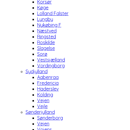
Korsør
Køge
Lolland Falster
Lyngby
Nykøbing F
Næstved
Ringsted
Roskilde
Slagelse
Sorø
Vestsjælland
Vordingborg
Sydjylland
Aabenraa
Fredericia
Haderslev
Kolding
Vejen
Vejle
Sønderjylland
Sønderborg
Vejen
Vojens