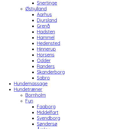
Snertinge
Østjylland
Aarhus
Djursland
Grenå
Hadsten
Hammel
Hedensted
Hinnerup
Horsens
Odder
Randers
Skanderborg
Sabro
Hundemassage
Hundetræner
Bornholm
Fyn
Faaborg
Middelfart
Svendborg
Søndersø