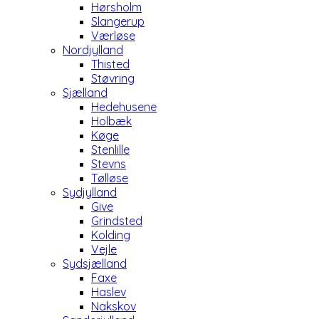
Hørsholm
Slangerup
Værløse
Nordjylland
Thisted
Støvring
Sjælland
Hedehusene
Holbæk
Køge
Stenlille
Stevns
Tølløse
Sydjylland
Give
Grindsted
Kolding
Vejle
Sydsjælland
Faxe
Haslev
Nakskov