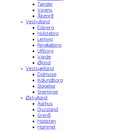
Tønder
Vojens
Åbenrå
Vestjylland
Esbjerg
Holstebro
Lemvig
Ringkøbing
Ulfborg
Varde
Ølgod
Vestsjælland
Dalmose
Kalundborg
Slagelse
Snertinge
Østjylland
Aarhus
Djursland
Grenå
Hadsten
Hammel