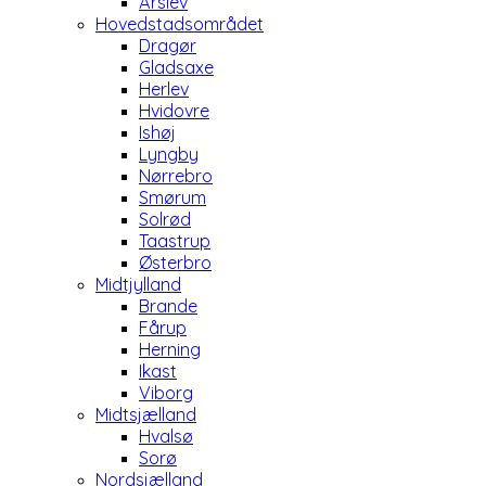
Årslev
Hovedstadsområdet
Dragør
Gladsaxe
Herlev
Hvidovre
Ishøj
Lyngby
Nørrebro
Smørum
Solrød
Taastrup
Østerbro
Midtjylland
Brande
Fårup
Herning
Ikast
Viborg
Midtsjælland
Hvalsø
Sorø
Nordsjælland