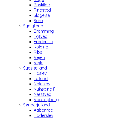
Roskilde
Ringsted
Slagelse
Sorø
Sydjylland
Bramming
Egtved
Fredericia
Kolding
Ribe
Vejen
Vejle
Sydsjælland
Haslev
Lolland
Nakskov
Nykøbing F
Næstved
Vordingborg
Sønderjylland
Aabenraa
Haderslev