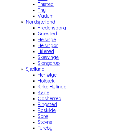
Thisted
Thy
Vadum
Nordsjælland
Fredensborg
Græsted
Helsinge
Helsingør
Hillerød
Skævinge
Slangerup
Sjælland
Herfølge
Holbæk
Kirke Hyllinge
Køge
Odsherred
Ringsted
Roskilde
Sorø
Stevns
Tureby