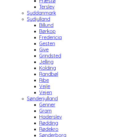
Præstø
Terslev
Syddanmark
Sydjylland
Billund
Børkop
Fredericia
Gesten
Give
Grindsted
Jelling
Kolding
Randbøl
Ribe
Vejle
Vejen
Sønderjylland
Genner
Gram
Haderslev
Rødding
Rødekro
Sønderborg