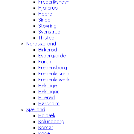
Frederikshavn
Hjallerup
Hobro
Sindal
Støvring
Svenstrup
Thisted
Nordsjælland
Birkerød
Espergærde
Farum
Fredensborg
Frederikssund
Frederiksværk
Helsinge
Helsingør
Hillerød
Hørsholm
Sjælland
Holbæk
Kalundborg
Korsør
Køge