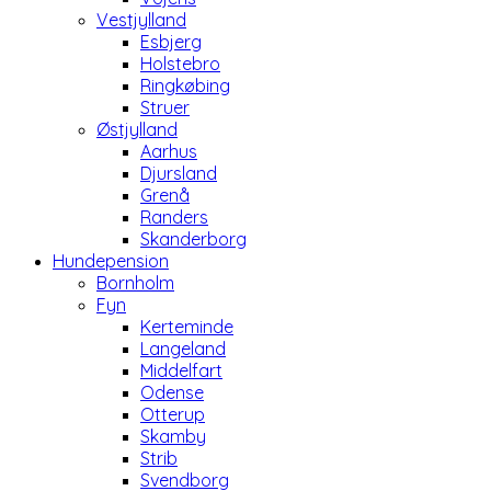
Vestjylland
Esbjerg
Holstebro
Ringkøbing
Struer
Østjylland
Aarhus
Djursland
Grenå
Randers
Skanderborg
Hundepension
Bornholm
Fyn
Kerteminde
Langeland
Middelfart
Odense
Otterup
Skamby
Strib
Svendborg