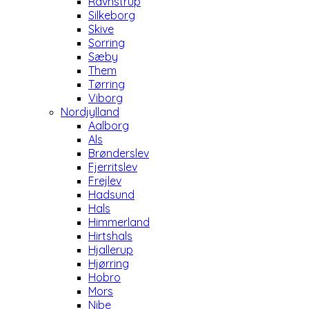
Ravnstrup
Silkeborg
Skive
Sorring
Sæby
Them
Tørring
Viborg
Nordjylland
Aalborg
Als
Brønderslev
Fjerritslev
Frejlev
Hadsund
Hals
Himmerland
Hirtshals
Hjallerup
Hjørring
Hobro
Mors
Nibe