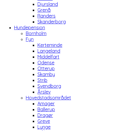
Djursland
Grenå
Randers
Skanderborg
Hundepension
Bornholm
Fyn
Kerteminde
Langeland
Middelfart
Odense
Otterup
Skamby
Strib
Svendborg
Årslev
Hovedstadsområdet
Amager
Ballerup
Dragør
Greve
Lynge