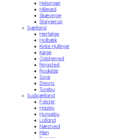
Helsingør
Hillerød
Skævinge
Slangerup
Sjælland
Herfølge
Holbæk
Kirke Hyllinge
Køge
Odsherred
Ringsted
Roskilde
Sorø
Stevns
Tureby
Sydsjælland
Falster
Haslev
Hunseby
Lolland
Næstved
Møn