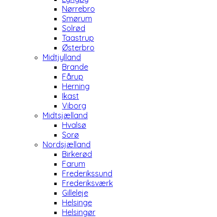
Nørrebro
Smørum
Solrød
Taastrup
Østerbro
Midtjylland
Brande
Fårup
Herning
Ikast
Viborg
Midtsjælland
Hvalsø
Sorø
Nordsjælland
Birkerød
Farum
Frederikssund
Frederiksværk
Gilleleje
Helsinge
Helsingør