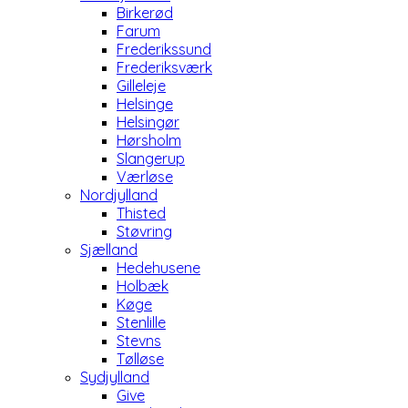
Birkerød
Farum
Frederikssund
Frederiksværk
Gilleleje
Helsinge
Helsingør
Hørsholm
Slangerup
Værløse
Nordjylland
Thisted
Støvring
Sjælland
Hedehusene
Holbæk
Køge
Stenlille
Stevns
Tølløse
Sydjylland
Give