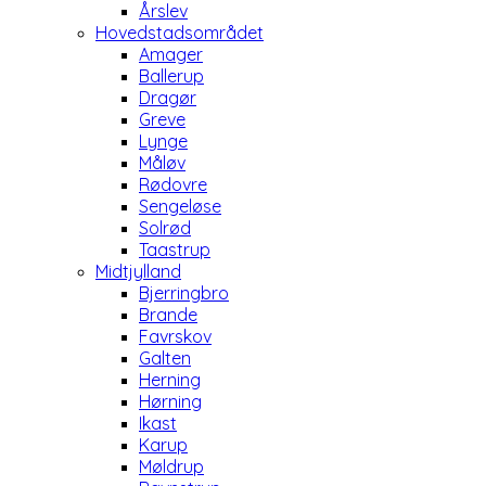
Årslev
Hovedstadsområdet
Amager
Ballerup
Dragør
Greve
Lynge
Måløv
Rødovre
Sengeløse
Solrød
Taastrup
Midtjylland
Bjerringbro
Brande
Favrskov
Galten
Herning
Hørning
Ikast
Karup
Møldrup