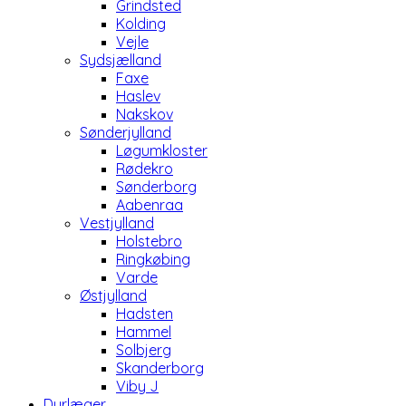
Grindsted
Kolding
Vejle
Sydsjælland
Faxe
Haslev
Nakskov
Sønderjylland
Løgumkloster
Rødekro
Sønderborg
Aabenraa
Vestjylland
Holstebro
Ringkøbing
Varde
Østjylland
Hadsten
Hammel
Solbjerg
Skanderborg
Viby J
Dyrlæger