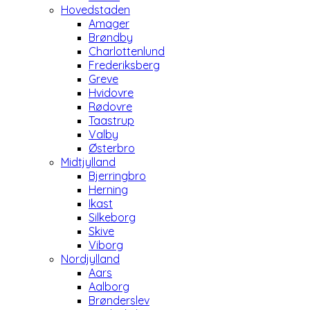
Hovedstaden
Amager
Brøndby
Charlottenlund
Frederiksberg
Greve
Hvidovre
Rødovre
Taastrup
Valby
Østerbro
Midtjylland
Bjerringbro
Herning
Ikast
Silkeborg
Skive
Viborg
Nordjylland
Aars
Aalborg
Brønderslev