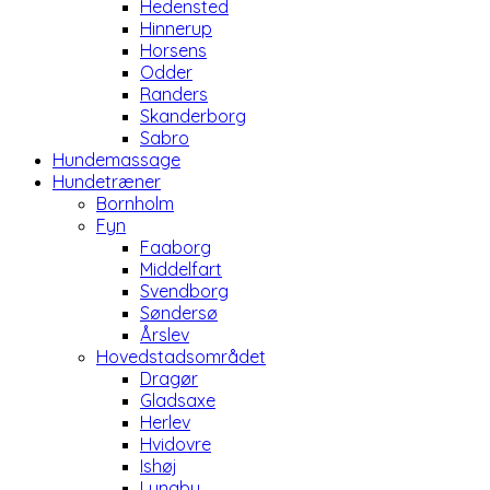
Hedensted
Hinnerup
Horsens
Odder
Randers
Skanderborg
Sabro
Hundemassage
Hundetræner
Bornholm
Fyn
Faaborg
Middelfart
Svendborg
Søndersø
Årslev
Hovedstadsområdet
Dragør
Gladsaxe
Herlev
Hvidovre
Ishøj
Lyngby