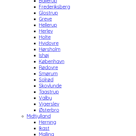
Ballerup
Frederiksberg
Glostrup
Greve
Hellerup
Herlev
Holte
Hvidovre
Hørsholm
Ishøj
København
Rødovre
Smørum
Solrød
Skovlunde
Taastrup
Valby
Vigerslev
Østerbro
Midtjylland
Herning
Ikast
Malling