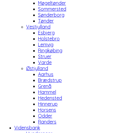
Møgeltønder
Sommersted
Sønderborg
Tønder
Vestjylland
Esbjerg
Holstebro
Lemvig
Ringkøbing
Struer
Varde
Østjylland
Aarhus
Brædstrup
Grenå
Hammel
Hedensted
Hinnerup
Horsens
Odder
Randers
Vidensbank