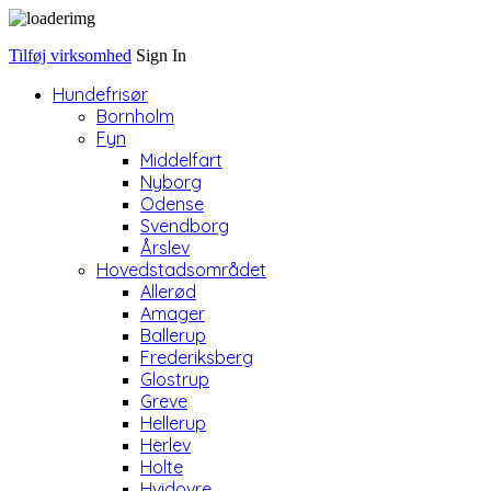
Tilføj virksomhed
Sign In
Hundefrisør
Bornholm
Fyn
Middelfart
Nyborg
Odense
Svendborg
Årslev
Hovedstadsområdet
Allerød
Amager
Ballerup
Frederiksberg
Glostrup
Greve
Hellerup
Herlev
Holte
Hvidovre