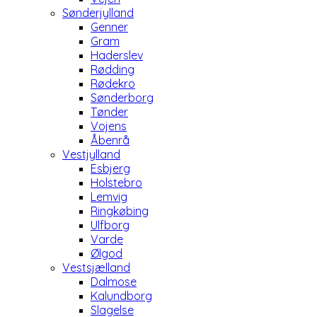
Sønderjylland
Genner
Gram
Haderslev
Rødding
Rødekro
Sønderborg
Tønder
Vojens
Åbenrå
Vestjylland
Esbjerg
Holstebro
Lemvig
Ringkøbing
Ulfborg
Varde
Ølgod
Vestsjælland
Dalmose
Kalundborg
Slagelse