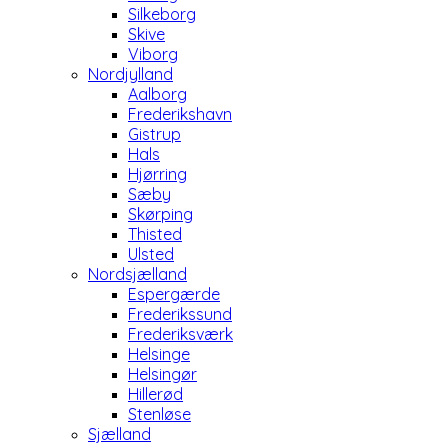
Silkeborg
Skive
Viborg
Nordjylland
Aalborg
Frederikshavn
Gistrup
Hals
Hjørring
Sæby
Skørping
Thisted
Ulsted
Nordsjælland
Espergærde
Frederikssund
Frederiksværk
Helsinge
Helsingør
Hillerød
Stenløse
Sjælland