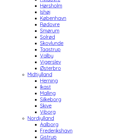
Hørsholm
Ishøj
København
Rødovre
Smørum
Solrød
Skovlunde
Taastrup
Valby
Vigerslev
Østerbro
Midtjylland
Herning
Ikast
Malling
Silkeborg
Skive
Viborg
Nordjylland
Aalborg
Frederikshavn
Gistrup