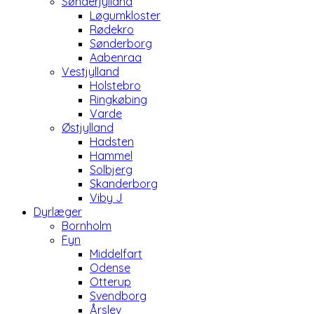
Sønderjylland
Løgumkloster
Rødekro
Sønderborg
Aabenraa
Vestjylland
Holstebro
Ringkøbing
Varde
Østjylland
Hadsten
Hammel
Solbjerg
Skanderborg
Viby J
Dyrlæger
Bornholm
Fyn
Middelfart
Odense
Otterup
Svendborg
Årslev