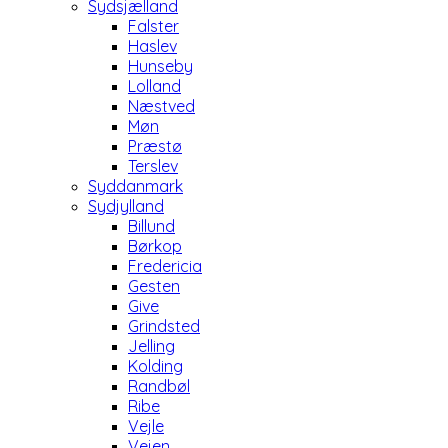
Sydsjælland
Falster
Haslev
Hunseby
Lolland
Næstved
Møn
Præstø
Terslev
Syddanmark
Sydjylland
Billund
Børkop
Fredericia
Gesten
Give
Grindsted
Jelling
Kolding
Randbøl
Ribe
Vejle
Vejen