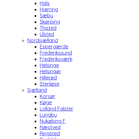
Hals
Hjørring
Sæby
Skørping
Thisted
Ulsted
Nordsjælland
Espergærde
Frederikssund
Frederiksværk
Helsinge
Helsingør
Hillerød
Stenløse
Sjælland
Korsør
Køge
Lolland Falster
Lyngby
Nykøbing F
Næstved
Ringsted