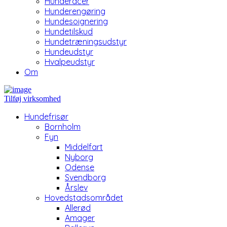
Hunderacer
Hunderengøring
Hundesoignering
Hundetilskud
Hundetræningsudstyr
Hundeudstyr
Hvalpeudstyr
Om
Tilføj virksomhed
Hundefrisør
Bornholm
Fyn
Middelfart
Nyborg
Odense
Svendborg
Årslev
Hovedstadsområdet
Allerød
Amager