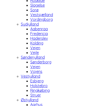
Roskilde
Slagelse
Sorø
Vestsjælland
Vordingborg
Sydjylland
Aabenraa
Fredericia
Haderslev
Kolding
Vejen
Vejle
Sønderjylland
Sønderborg
Vejen
Vojens
Vestjylland
Esbjerg
Holstebro
Ringkøbing
Struer
Østjylland
Aarhus