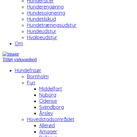
Hunderacer
Hunderengøring
Hundesoignering
Hundetilskud
Hundetræningsudstyr
Hundeudstyr
Hvalpeudstyr
Om
Tilføj virksomhed
Hundefrisør
Bornholm
Fyn
Middelfart
Nyborg
Odense
Svendborg
Årslev
Hovedstadsområdet
Allerød
Amager