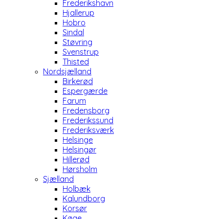
Frederikshavn
Hjallerup
Hobro
Sindal
Støvring
Svenstrup
Thisted
Nordsjælland
Birkerød
Espergærde
Farum
Fredensborg
Frederikssund
Frederiksværk
Helsinge
Helsingør
Hillerød
Hørsholm
Sjælland
Holbæk
Kalundborg
Korsør
Køge