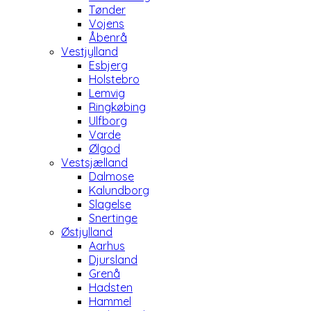
Tønder
Vojens
Åbenrå
Vestjylland
Esbjerg
Holstebro
Lemvig
Ringkøbing
Ulfborg
Varde
Ølgod
Vestsjælland
Dalmose
Kalundborg
Slagelse
Snertinge
Østjylland
Aarhus
Djursland
Grenå
Hadsten
Hammel