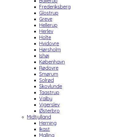
Ballerup
Frederiksberg
Glostrup
Greve
Hellerup
Herlev
Holte
Hvidovre
Hørsholm
Ishøj
København
Rødovre
Smørum
Solrød
Skovlunde
Taastrup
Valby
Vigerslev
Østerbro
Midtjylland
Herning
Ikast
Malling