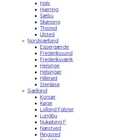
Hals
Hjørring
Sæby
Skørping
Thisted
Ulsted
Nordsjælland
Espergærde
Frederikssund
Frederiksværk
Helsinge
Helsingør
Hillerød
Stenløse
Sjælland
Korsør
Køge
Lolland Falster
Lyngby
Nykøbing F
Næstved
Ringsted