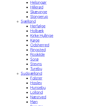
Helsingør
Hillerød
Skævinge
Slangerup
Sjælland
Herfølge
Holbæk
Kirke Hyllinge
Køge
Odsherred
Ringsted
Roskilde
Sorø
Stevns
Tureby
Sydsjælland
Falster
Haslev
Hunseby
Lolland
Næstved
Møn