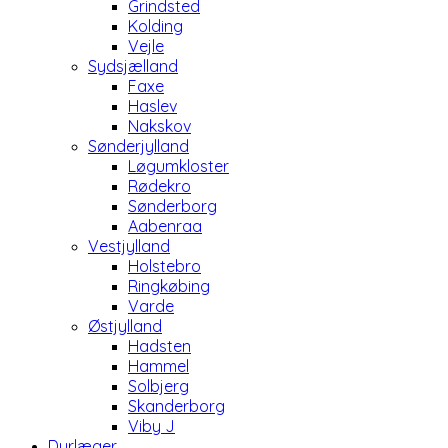
Grindsted
Kolding
Vejle
Sydsjælland
Faxe
Haslev
Nakskov
Sønderjylland
Løgumkloster
Rødekro
Sønderborg
Aabenraa
Vestjylland
Holstebro
Ringkøbing
Varde
Østjylland
Hadsten
Hammel
Solbjerg
Skanderborg
Viby J
Dyrlæger