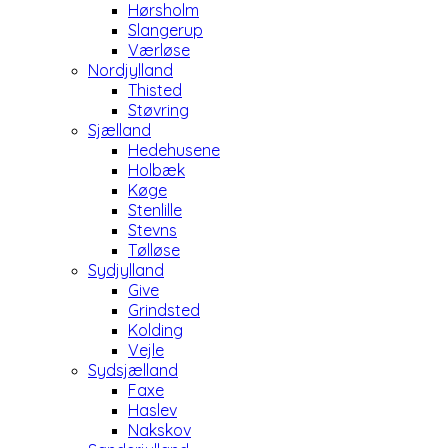
Hørsholm
Slangerup
Værløse
Nordjylland
Thisted
Støvring
Sjælland
Hedehusene
Holbæk
Køge
Stenlille
Stevns
Tølløse
Sydjylland
Give
Grindsted
Kolding
Vejle
Sydsjælland
Faxe
Haslev
Nakskov