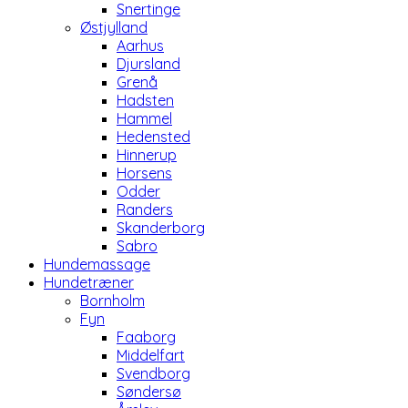
Snertinge
Østjylland
Aarhus
Djursland
Grenå
Hadsten
Hammel
Hedensted
Hinnerup
Horsens
Odder
Randers
Skanderborg
Sabro
Hundemassage
Hundetræner
Bornholm
Fyn
Faaborg
Middelfart
Svendborg
Søndersø