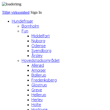
Tilføj virksomhed
Sign In
Hundefrisør
Bornholm
Fyn
Middelfart
Nyborg
Odense
Svendborg
Årslev
Hovedstadsområdet
Allerød
Amager
Ballerup
Frederiksberg
Glostrup
Greve
Hellerup
Herlev
Holte
Hvidovre