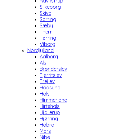
Ravnstrup
Silkeborg
Skive
Sorring
Sæby
Them
Tørring
Viborg
Nordjylland
Aalborg
Als
Brønderslev
Fjerritslev
Frejlev
Hadsund
Hals
Himmerland
Hirtshals
Hjallerup
Hjørring
Hobro
Mors
Nibe