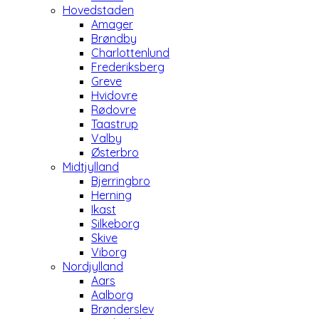
Hovedstaden
Amager
Brøndby
Charlottenlund
Frederiksberg
Greve
Hvidovre
Rødovre
Taastrup
Valby
Østerbro
Midtjylland
Bjerringbro
Herning
Ikast
Silkeborg
Skive
Viborg
Nordjylland
Aars
Aalborg
Brønderslev