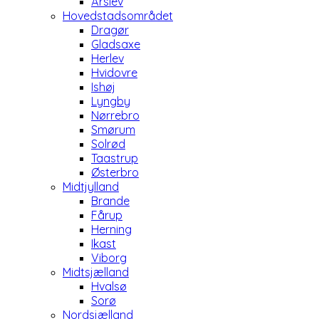
Årslev
Hovedstadsområdet
Dragør
Gladsaxe
Herlev
Hvidovre
Ishøj
Lyngby
Nørrebro
Smørum
Solrød
Taastrup
Østerbro
Midtjylland
Brande
Fårup
Herning
Ikast
Viborg
Midtsjælland
Hvalsø
Sorø
Nordsjælland