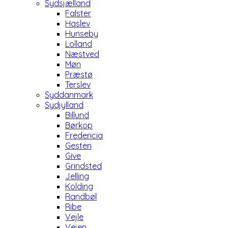
Sydsjælland
Falster
Haslev
Hunseby
Lolland
Næstved
Møn
Præstø
Terslev
Syddanmark
Sydjylland
Billund
Børkop
Fredericia
Gesten
Give
Grindsted
Jelling
Kolding
Randbøl
Ribe
Vejle
Vejen