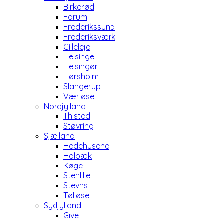
Birkerød
Farum
Frederikssund
Frederiksværk
Gilleleje
Helsinge
Helsingør
Hørsholm
Slangerup
Værløse
Nordjylland
Thisted
Støvring
Sjælland
Hedehusene
Holbæk
Køge
Stenlille
Stevns
Tølløse
Sydjylland
Give