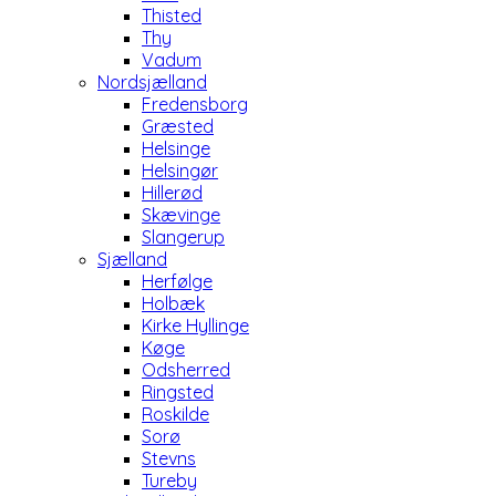
Thisted
Thy
Vadum
Nordsjælland
Fredensborg
Græsted
Helsinge
Helsingør
Hillerød
Skævinge
Slangerup
Sjælland
Herfølge
Holbæk
Kirke Hyllinge
Køge
Odsherred
Ringsted
Roskilde
Sorø
Stevns
Tureby