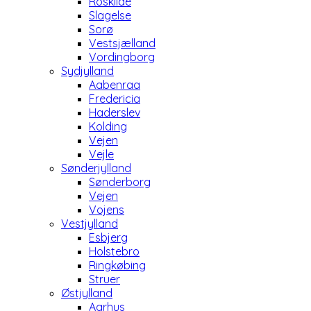
Roskilde
Slagelse
Sorø
Vestsjælland
Vordingborg
Sydjylland
Aabenraa
Fredericia
Haderslev
Kolding
Vejen
Vejle
Sønderjylland
Sønderborg
Vejen
Vojens
Vestjylland
Esbjerg
Holstebro
Ringkøbing
Struer
Østjylland
Aarhus