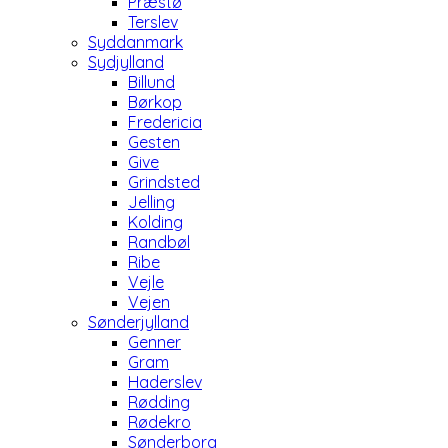
Præstø
Terslev
Syddanmark
Sydjylland
Billund
Børkop
Fredericia
Gesten
Give
Grindsted
Jelling
Kolding
Randbøl
Ribe
Vejle
Vejen
Sønderjylland
Genner
Gram
Haderslev
Rødding
Rødekro
Sønderborg