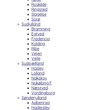
Roskilde
Ringsted
Slagelse
Sorø
Sydjylland
Bramming
Egtved
Fredericia
Kolding
Ribe
Vejen
Vejle
Sydsjælland
Haslev
Lolland
Nakskov
Nykøbing F
Næstved
Vordingborg
Sønderjylland
Aabenraa
Haderslev