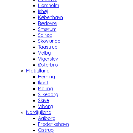
Hørsholm
Ishøj
København
Rødovre
Smørum
Solrød
Skovlunde
Taastrup
Valby
Vigerslev
Østerbro
Midtjylland
Herning
Ikast
Malling
Silkeborg
Skive
Viborg
Nordjylland
Aalborg
Frederikshavn
Gistrup