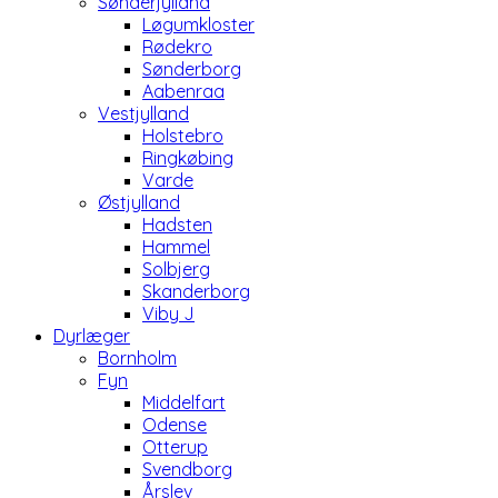
Sønderjylland
Løgumkloster
Rødekro
Sønderborg
Aabenraa
Vestjylland
Holstebro
Ringkøbing
Varde
Østjylland
Hadsten
Hammel
Solbjerg
Skanderborg
Viby J
Dyrlæger
Bornholm
Fyn
Middelfart
Odense
Otterup
Svendborg
Årslev