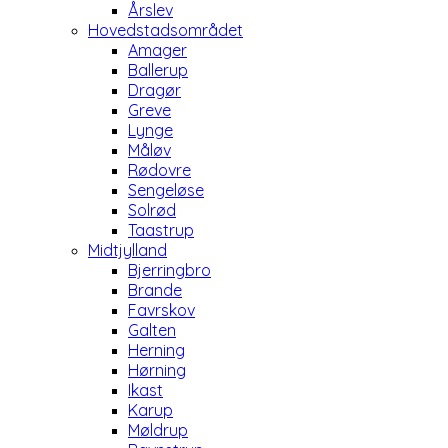
Årslev
Hovedstadsområdet
Amager
Ballerup
Dragør
Greve
Lynge
Måløv
Rødovre
Sengeløse
Solrød
Taastrup
Midtjylland
Bjerringbro
Brande
Favrskov
Galten
Herning
Hørning
Ikast
Karup
Møldrup