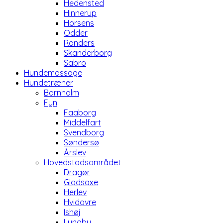
Hedensted
Hinnerup
Horsens
Odder
Randers
Skanderborg
Sabro
Hundemassage
Hundetræner
Bornholm
Fyn
Faaborg
Middelfart
Svendborg
Søndersø
Årslev
Hovedstadsområdet
Dragør
Gladsaxe
Herlev
Hvidovre
Ishøj
Lyngby