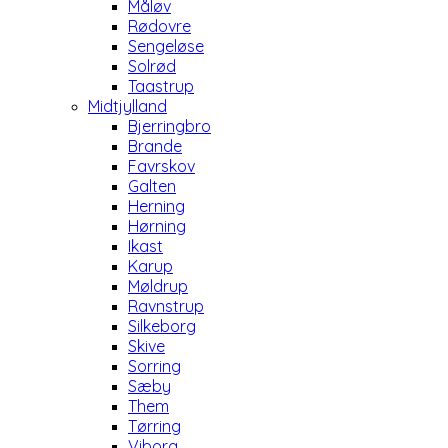
Måløv
Rødovre
Sengeløse
Solrød
Taastrup
Midtjylland
Bjerringbro
Brande
Favrskov
Galten
Herning
Hørning
Ikast
Karup
Møldrup
Ravnstrup
Silkeborg
Skive
Sorring
Sæby
Them
Tørring
Viborg