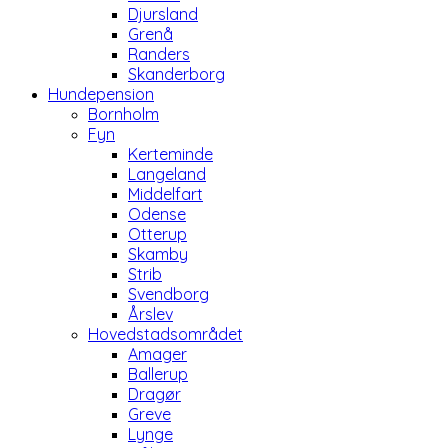
Djursland
Grenå
Randers
Skanderborg
Hundepension
Bornholm
Fyn
Kerteminde
Langeland
Middelfart
Odense
Otterup
Skamby
Strib
Svendborg
Årslev
Hovedstadsområdet
Amager
Ballerup
Dragør
Greve
Lynge