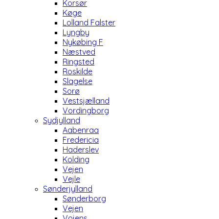
Korsør
Køge
Lolland Falster
Lyngby
Nykøbing F
Næstved
Ringsted
Roskilde
Slagelse
Sorø
Vestsjælland
Vordingborg
Sydjylland
Aabenraa
Fredericia
Haderslev
Kolding
Vejen
Vejle
Sønderjylland
Sønderborg
Vejen
Vojens