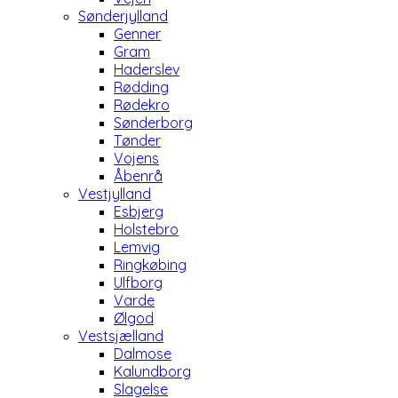
Sønderjylland
Genner
Gram
Haderslev
Rødding
Rødekro
Sønderborg
Tønder
Vojens
Åbenrå
Vestjylland
Esbjerg
Holstebro
Lemvig
Ringkøbing
Ulfborg
Varde
Ølgod
Vestsjælland
Dalmose
Kalundborg
Slagelse