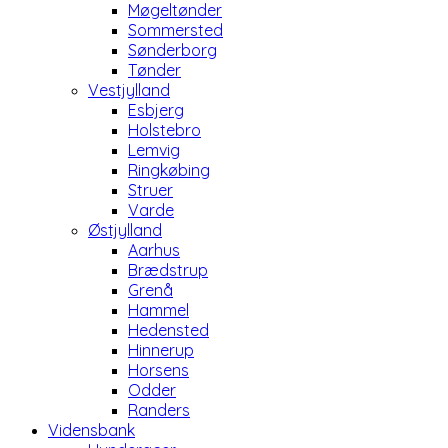
Møgeltønder
Sommersted
Sønderborg
Tønder
Vestjylland
Esbjerg
Holstebro
Lemvig
Ringkøbing
Struer
Varde
Østjylland
Aarhus
Brædstrup
Grenå
Hammel
Hedensted
Hinnerup
Horsens
Odder
Randers
Vidensbank