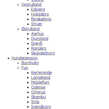
Vestjylland
Esbjerg
Holstebro
Ringkøbing
Struer
Østjylland
Aarhus
Djursland
Grenå
Randers
Skanderborg
Hundepension
Bornholm
Fyn
Kerteminde
Langeland
Middelfart
Odense
Otterup
Skamby
Strib
Svendborg