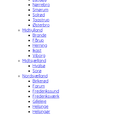
Nørrebro
Smørum
Solrød
Taastrup
Østerbro
Midtjylland
Brande
Fårup
Herning
Ikast
Viborg
Midtsjælland
Hvalsø
Sorø
Nordsjælland
Birkerød
Farum
Frederikssund
Frederiksværk
Gilleleje
Helsinge
Helsingør