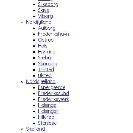
Silkeborg
Skive
Viborg
Nordjylland
Aalborg
Frederikshavn
Gistrup
Hals
Hjørring
Sæby
Skørping
Thisted
Ulsted
Nordsjælland
Espergærde
Frederikssund
Frederiksværk
Helsinge
Helsingør
Hillerød
Stenløse
Sjælland