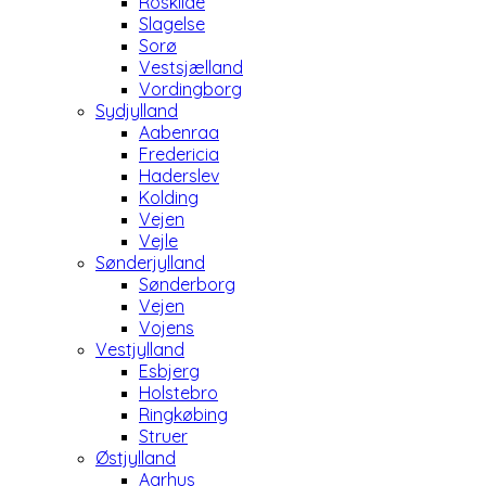
Roskilde
Slagelse
Sorø
Vestsjælland
Vordingborg
Sydjylland
Aabenraa
Fredericia
Haderslev
Kolding
Vejen
Vejle
Sønderjylland
Sønderborg
Vejen
Vojens
Vestjylland
Esbjerg
Holstebro
Ringkøbing
Struer
Østjylland
Aarhus