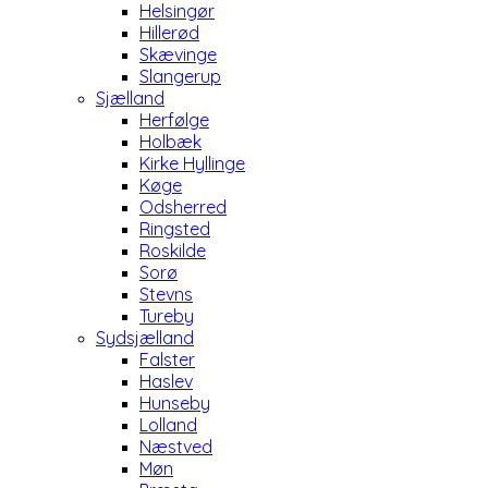
Helsingør
Hillerød
Skævinge
Slangerup
Sjælland
Herfølge
Holbæk
Kirke Hyllinge
Køge
Odsherred
Ringsted
Roskilde
Sorø
Stevns
Tureby
Sydsjælland
Falster
Haslev
Hunseby
Lolland
Næstved
Møn