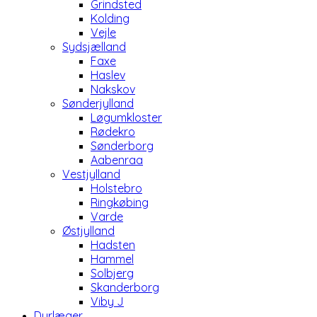
Grindsted
Kolding
Vejle
Sydsjælland
Faxe
Haslev
Nakskov
Sønderjylland
Løgumkloster
Rødekro
Sønderborg
Aabenraa
Vestjylland
Holstebro
Ringkøbing
Varde
Østjylland
Hadsten
Hammel
Solbjerg
Skanderborg
Viby J
Dyrlæger