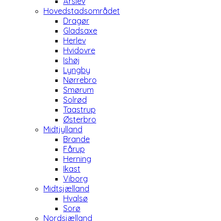
Årslev
Hovedstadsområdet
Dragør
Gladsaxe
Herlev
Hvidovre
Ishøj
Lyngby
Nørrebro
Smørum
Solrød
Taastrup
Østerbro
Midtjylland
Brande
Fårup
Herning
Ikast
Viborg
Midtsjælland
Hvalsø
Sorø
Nordsjælland