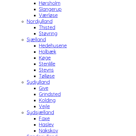
Hørsholm
Slangerup
Værløse
Nordjylland
Thisted
Støvring
Sjælland
Hedehusene
Holbæk
Køge
Stenlille
Stevns
Tølløse
Sydjylland
Give
Grindsted
Kolding
Vejle
Sydsjælland
Faxe
Haslev
Nakskov