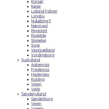
Korsør
Køge
Lolland Falster
Lyngby
Nykøbing F
Næstved
Ringsted
Roskilde
Slagelse
Sorø
Vestsjælland
Vordingborg
Sydjylland
Aabenraa
Fredericia
Haderslev
Kolding
Vejen
Vejle
Sønderjylland
Sønderborg
Vejen
Vojens