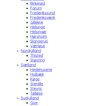
Birkerød
Farum
Frederikssund
Frederiksværk
Gilleleje
Helsinge
Helsingør
Hørsholm
Slangerup
Værløse
Nordjylland
Thisted
Støvring
Sjælland
Hedehusene
Holbæk
Køge
Stenlille
Stevns
Tølløse
Sydjylland
Give