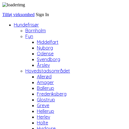
Tilføj virksomhed
Sign In
Hundefrisør
Bornholm
Fyn
Middelfart
Nyborg
Odense
Svendborg
Årslev
Hovedstadsområdet
Allerød
Amager
Ballerup
Frederiksberg
Glostrup
Greve
Hellerup
Herlev
Holte
Hvidovre