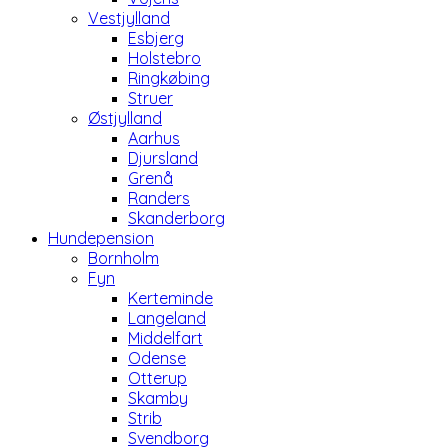
Vestjylland
Esbjerg
Holstebro
Ringkøbing
Struer
Østjylland
Aarhus
Djursland
Grenå
Randers
Skanderborg
Hundepension
Bornholm
Fyn
Kerteminde
Langeland
Middelfart
Odense
Otterup
Skamby
Strib
Svendborg