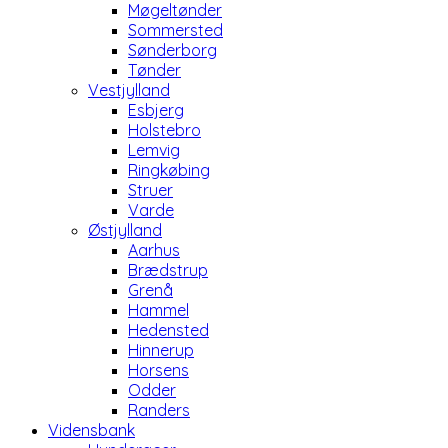
Møgeltønder
Sommersted
Sønderborg
Tønder
Vestjylland
Esbjerg
Holstebro
Lemvig
Ringkøbing
Struer
Varde
Østjylland
Aarhus
Brædstrup
Grenå
Hammel
Hedensted
Hinnerup
Horsens
Odder
Randers
Vidensbank