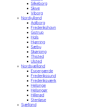
Silkeborg
Skive
Viborg
Nordjylland
Aalborg
Frederikshavn
Gistrup
Hals
Hjørring
Sæby
Skørping
Thisted
Ulsted
Nordsjælland
Espergærde
Frederikssund
Frederiksværk
Helsinge
Helsingør
Hillerød
Stenløse
Sjælland