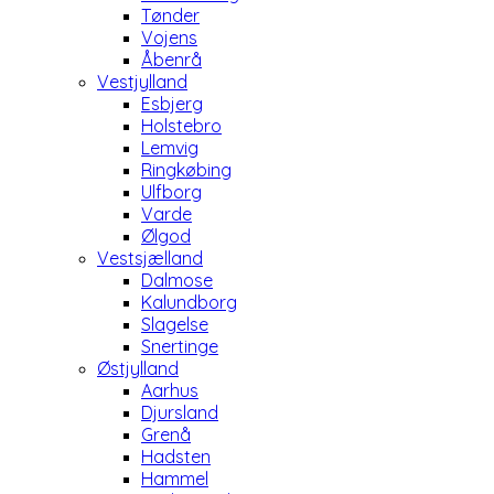
Tønder
Vojens
Åbenrå
Vestjylland
Esbjerg
Holstebro
Lemvig
Ringkøbing
Ulfborg
Varde
Ølgod
Vestsjælland
Dalmose
Kalundborg
Slagelse
Snertinge
Østjylland
Aarhus
Djursland
Grenå
Hadsten
Hammel