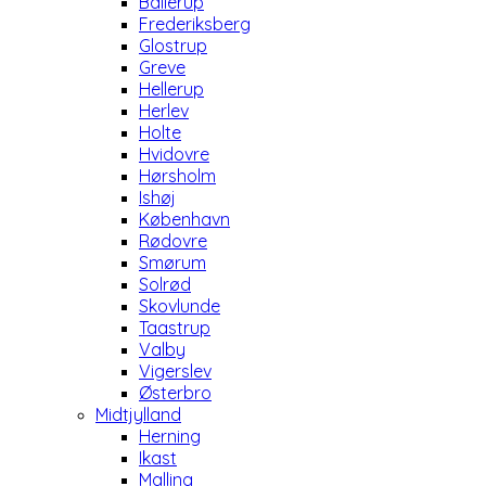
Ballerup
Frederiksberg
Glostrup
Greve
Hellerup
Herlev
Holte
Hvidovre
Hørsholm
Ishøj
København
Rødovre
Smørum
Solrød
Skovlunde
Taastrup
Valby
Vigerslev
Østerbro
Midtjylland
Herning
Ikast
Malling