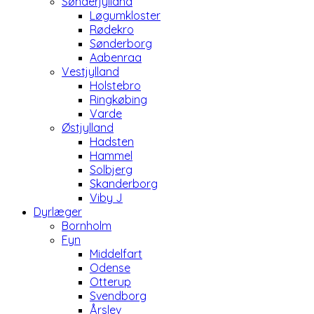
Sønderjylland
Løgumkloster
Rødekro
Sønderborg
Aabenraa
Vestjylland
Holstebro
Ringkøbing
Varde
Østjylland
Hadsten
Hammel
Solbjerg
Skanderborg
Viby J
Dyrlæger
Bornholm
Fyn
Middelfart
Odense
Otterup
Svendborg
Årslev