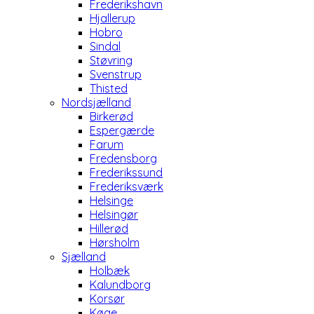
Frederikshavn
Hjallerup
Hobro
Sindal
Støvring
Svenstrup
Thisted
Nordsjælland
Birkerød
Espergærde
Farum
Fredensborg
Frederikssund
Frederiksværk
Helsinge
Helsingør
Hillerød
Hørsholm
Sjælland
Holbæk
Kalundborg
Korsør
Køge