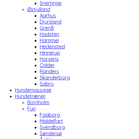
Snertinge
Østjylland
Aarhus
Djursland
Grenå
Hadsten
Hammel
Hedensted
Hinnerup
Horsens
Odder
Randers
Skanderborg
Sabro
Hundemassage
Hundetræner
Bornholm
Fyn
Faaborg
Middelfart
Svendborg
Søndersø