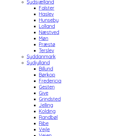
Sydsjælland
Falster
Haslev
Hunseby
Lolland
Næstved
Møn
Præstø
Terslev
Syddanmark
Sydjylland
Billund
Børkop
Fredericia
Gesten
Give
Grindsted
Jelling
Kolding
Randbøl
Ribe
Vejle
Vejen