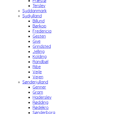
Præstø
Terslev
Syddanmark
Sydjylland
Billund
Børkop
Fredericia
Gesten
Give
Grindsted
Jelling
Kolding
Randbøl
Ribe
Vejle
Vejen
Sønderjylland
Genner
Gram
Haderslev
Rødding
Rødekro
Sønderborg