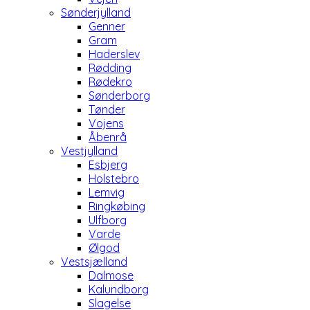
Sønderjylland
Genner
Gram
Haderslev
Rødding
Rødekro
Sønderborg
Tønder
Vojens
Åbenrå
Vestjylland
Esbjerg
Holstebro
Lemvig
Ringkøbing
Ulfborg
Varde
Ølgod
Vestsjælland
Dalmose
Kalundborg
Slagelse