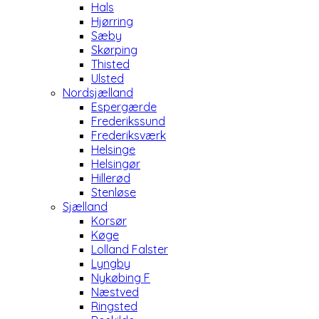
Hals
Hjørring
Sæby
Skørping
Thisted
Ulsted
Nordsjælland
Espergærde
Frederikssund
Frederiksværk
Helsinge
Helsingør
Hillerød
Stenløse
Sjælland
Korsør
Køge
Lolland Falster
Lyngby
Nykøbing F
Næstved
Ringsted