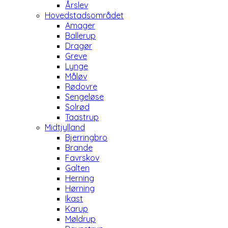
Årslev
Hovedstadsområdet
Amager
Ballerup
Dragør
Greve
Lynge
Måløv
Rødovre
Sengeløse
Solrød
Taastrup
Midtjylland
Bjerringbro
Brande
Favrskov
Galten
Herning
Hørning
Ikast
Karup
Møldrup