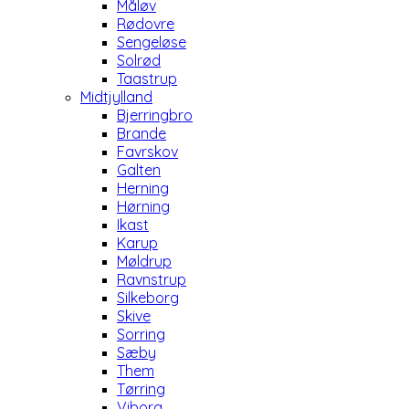
Måløv
Rødovre
Sengeløse
Solrød
Taastrup
Midtjylland
Bjerringbro
Brande
Favrskov
Galten
Herning
Hørning
Ikast
Karup
Møldrup
Ravnstrup
Silkeborg
Skive
Sorring
Sæby
Them
Tørring
Viborg