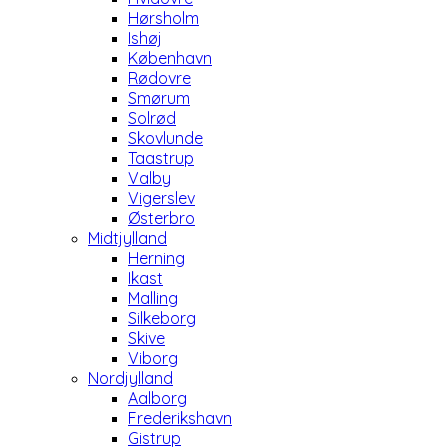
Hørsholm
Ishøj
København
Rødovre
Smørum
Solrød
Skovlunde
Taastrup
Valby
Vigerslev
Østerbro
Midtjylland
Herning
Ikast
Malling
Silkeborg
Skive
Viborg
Nordjylland
Aalborg
Frederikshavn
Gistrup