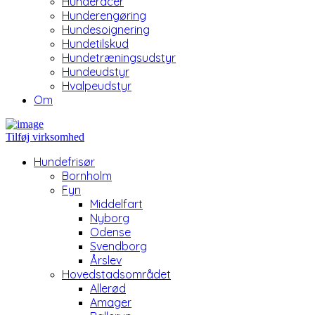
Hunderacer
Hunderengøring
Hundesoignering
Hundetilskud
Hundetræningsudstyr
Hundeudstyr
Hvalpeudstyr
Om
Tilføj virksomhed
Hundefrisør
Bornholm
Fyn
Middelfart
Nyborg
Odense
Svendborg
Årslev
Hovedstadsområdet
Allerød
Amager