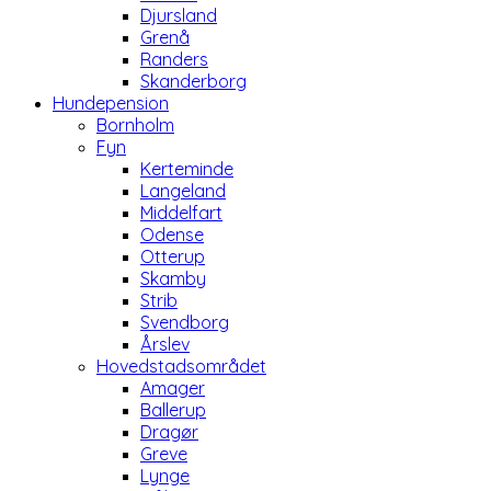
Djursland
Grenå
Randers
Skanderborg
Hundepension
Bornholm
Fyn
Kerteminde
Langeland
Middelfart
Odense
Otterup
Skamby
Strib
Svendborg
Årslev
Hovedstadsområdet
Amager
Ballerup
Dragør
Greve
Lynge