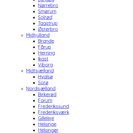
Nørrebro
Smørum
Solrød
Taastrup
Østerbro
Midtjylland
Brande
Fårup
Herning
Ikast
Viborg
Midtsjælland
Hvalsø
Sorø
Nordsjælland
Birkerød
Farum
Frederikssund
Frederiksværk
Gilleleje
Helsinge
Helsingør