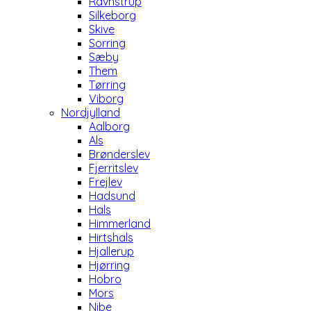
Ravnstrup
Silkeborg
Skive
Sorring
Sæby
Them
Tørring
Viborg
Nordjylland
Aalborg
Als
Brønderslev
Fjerritslev
Frejlev
Hadsund
Hals
Himmerland
Hirtshals
Hjallerup
Hjørring
Hobro
Mors
Nibe