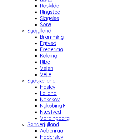
Roskilde
Ringsted
Slagelse
Sorø
Sydjylland
Bramming
Egtved
Fredericia
Kolding
Ribe
Vejen
Vejle
Sydsjælland
Haslev
Lolland
Nakskov
Nykøbing F
Næstved
Vordingborg
Sønderjylland
Aabenraa
Haderslev