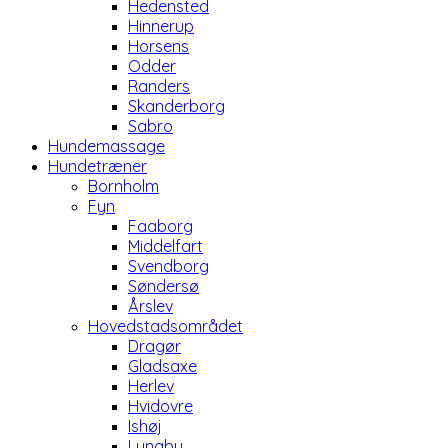
Hedensted
Hinnerup
Horsens
Odder
Randers
Skanderborg
Sabro
Hundemassage
Hundetræner
Bornholm
Fyn
Faaborg
Middelfart
Svendborg
Søndersø
Årslev
Hovedstadsområdet
Dragør
Gladsaxe
Herlev
Hvidovre
Ishøj
Lyngby