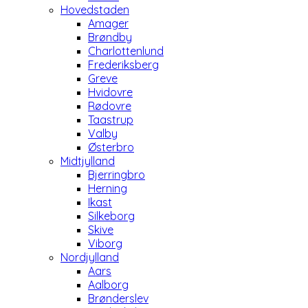
Hovedstaden
Amager
Brøndby
Charlottenlund
Frederiksberg
Greve
Hvidovre
Rødovre
Taastrup
Valby
Østerbro
Midtjylland
Bjerringbro
Herning
Ikast
Silkeborg
Skive
Viborg
Nordjylland
Aars
Aalborg
Brønderslev