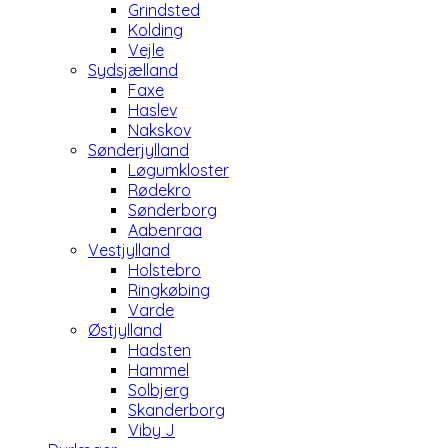
Grindsted
Kolding
Vejle
Sydsjælland
Faxe
Haslev
Nakskov
Sønderjylland
Løgumkloster
Rødekro
Sønderborg
Aabenraa
Vestjylland
Holstebro
Ringkøbing
Varde
Østjylland
Hadsten
Hammel
Solbjerg
Skanderborg
Viby J