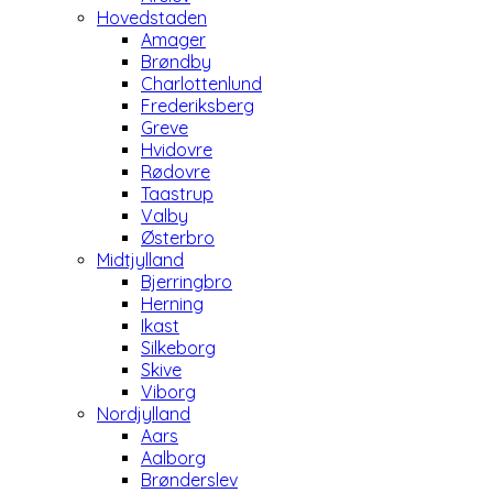
Hovedstaden
Amager
Brøndby
Charlottenlund
Frederiksberg
Greve
Hvidovre
Rødovre
Taastrup
Valby
Østerbro
Midtjylland
Bjerringbro
Herning
Ikast
Silkeborg
Skive
Viborg
Nordjylland
Aars
Aalborg
Brønderslev