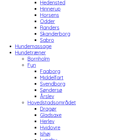
Hedensted
Hinnerup
Horsens
Odder
Randers
Skanderborg
Sabro
Hundemassage
Hundetræner
Bornholm
Fyn
Faaborg
Middelfart
Svendborg
Søndersø
Årslev
Hovedstadsområdet
Dragør
Gladsaxe
Herlev
Hvidovre
Ishøj