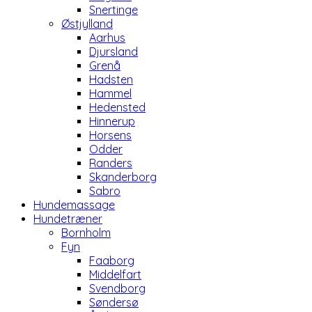
Snertinge
Østjylland
Aarhus
Djursland
Grenå
Hadsten
Hammel
Hedensted
Hinnerup
Horsens
Odder
Randers
Skanderborg
Sabro
Hundemassage
Hundetræner
Bornholm
Fyn
Faaborg
Middelfart
Svendborg
Søndersø