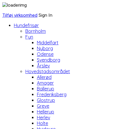
Tilføj virksomhed
Sign In
Hundefrisør
Bornholm
Fyn
Middelfart
Nyborg
Odense
Svendborg
Årslev
Hovedstadsområdet
Allerød
Amager
Ballerup
Frederiksberg
Glostrup
Greve
Hellerup
Herlev
Holte