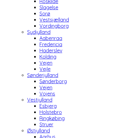
Roskilde
Slagelse
Sorø
Vestsjælland
Vordingborg
Sydjylland
Aabenraa
Fredericia
Haderslev
Kolding
Vejen
Vejle
Sønderjylland
Sønderborg
Vejen
Vojens
Vestjylland
Esbjerg
Holstebro
Ringkøbing
Struer
Østjylland
Aarhus