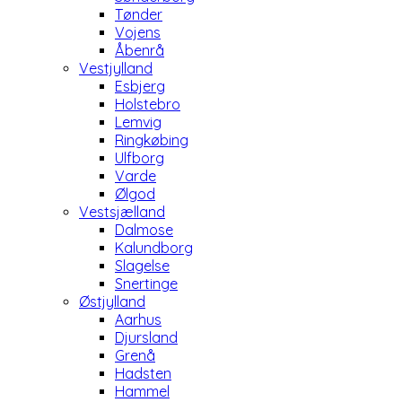
Tønder
Vojens
Åbenrå
Vestjylland
Esbjerg
Holstebro
Lemvig
Ringkøbing
Ulfborg
Varde
Ølgod
Vestsjælland
Dalmose
Kalundborg
Slagelse
Snertinge
Østjylland
Aarhus
Djursland
Grenå
Hadsten
Hammel