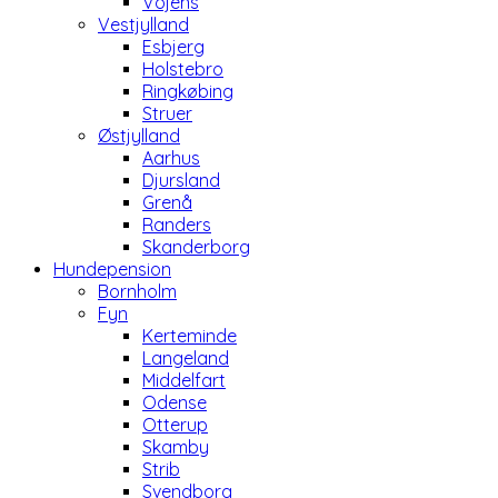
Vojens
Vestjylland
Esbjerg
Holstebro
Ringkøbing
Struer
Østjylland
Aarhus
Djursland
Grenå
Randers
Skanderborg
Hundepension
Bornholm
Fyn
Kerteminde
Langeland
Middelfart
Odense
Otterup
Skamby
Strib
Svendborg