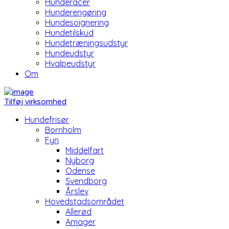
Hunderacer
Hunderengøring
Hundesoignering
Hundetilskud
Hundetræningsudstyr
Hundeudstyr
Hvalpeudstyr
Om
Tilføj virksomhed
Hundefrisør
Bornholm
Fyn
Middelfart
Nyborg
Odense
Svendborg
Årslev
Hovedstadsområdet
Allerød
Amager