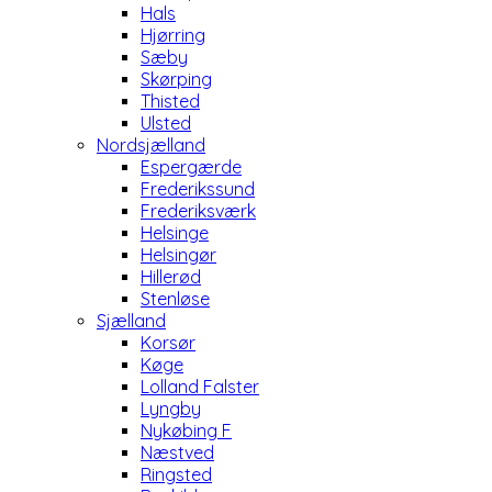
Hals
Hjørring
Sæby
Skørping
Thisted
Ulsted
Nordsjælland
Espergærde
Frederikssund
Frederiksværk
Helsinge
Helsingør
Hillerød
Stenløse
Sjælland
Korsør
Køge
Lolland Falster
Lyngby
Nykøbing F
Næstved
Ringsted