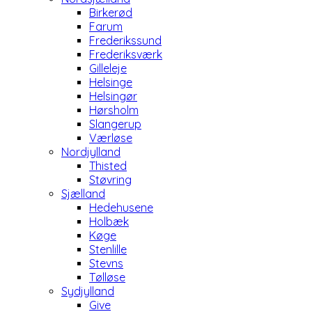
Birkerød
Farum
Frederikssund
Frederiksværk
Gilleleje
Helsinge
Helsingør
Hørsholm
Slangerup
Værløse
Nordjylland
Thisted
Støvring
Sjælland
Hedehusene
Holbæk
Køge
Stenlille
Stevns
Tølløse
Sydjylland
Give