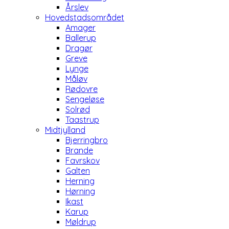
Årslev
Hovedstadsområdet
Amager
Ballerup
Dragør
Greve
Lynge
Måløv
Rødovre
Sengeløse
Solrød
Taastrup
Midtjylland
Bjerringbro
Brande
Favrskov
Galten
Herning
Hørning
Ikast
Karup
Møldrup