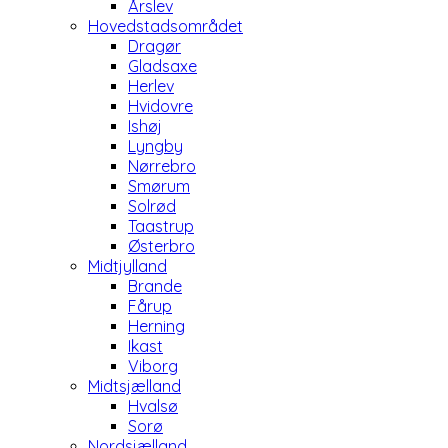
Årslev
Hovedstadsområdet
Dragør
Gladsaxe
Herlev
Hvidovre
Ishøj
Lyngby
Nørrebro
Smørum
Solrød
Taastrup
Østerbro
Midtjylland
Brande
Fårup
Herning
Ikast
Viborg
Midtsjælland
Hvalsø
Sorø
Nordsjælland