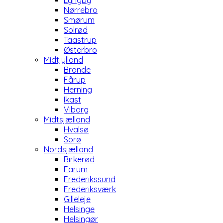
Lyngby
Nørrebro
Smørum
Solrød
Taastrup
Østerbro
Midtjylland
Brande
Fårup
Herning
Ikast
Viborg
Midtsjælland
Hvalsø
Sorø
Nordsjælland
Birkerød
Farum
Frederikssund
Frederiksværk
Gilleleje
Helsinge
Helsingør