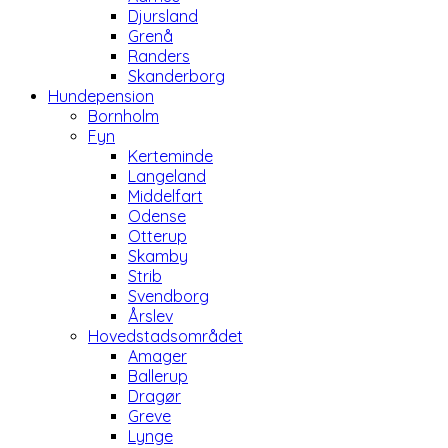
Djursland
Grenå
Randers
Skanderborg
Hundepension
Bornholm
Fyn
Kerteminde
Langeland
Middelfart
Odense
Otterup
Skamby
Strib
Svendborg
Årslev
Hovedstadsområdet
Amager
Ballerup
Dragør
Greve
Lynge