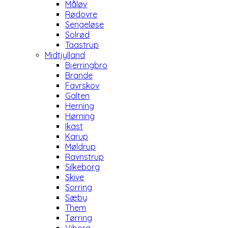
Måløv
Rødovre
Sengeløse
Solrød
Taastrup
Midtjylland
Bjerringbro
Brande
Favrskov
Galten
Herning
Hørning
Ikast
Karup
Møldrup
Ravnstrup
Silkeborg
Skive
Sorring
Sæby
Them
Tørring