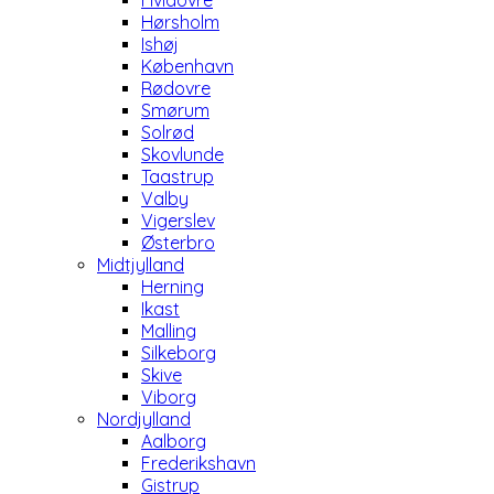
Hvidovre
Hørsholm
Ishøj
København
Rødovre
Smørum
Solrød
Skovlunde
Taastrup
Valby
Vigerslev
Østerbro
Midtjylland
Herning
Ikast
Malling
Silkeborg
Skive
Viborg
Nordjylland
Aalborg
Frederikshavn
Gistrup