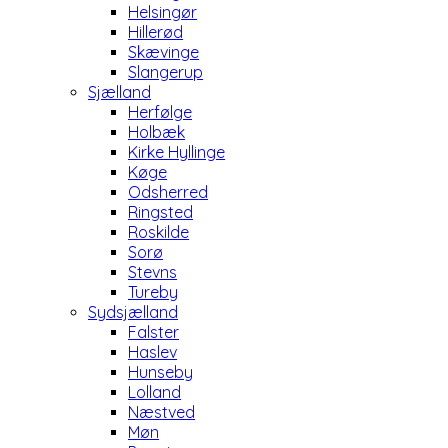
Helsingør
Hillerød
Skævinge
Slangerup
Sjælland
Herfølge
Holbæk
Kirke Hyllinge
Køge
Odsherred
Ringsted
Roskilde
Sorø
Stevns
Tureby
Sydsjælland
Falster
Haslev
Hunseby
Lolland
Næstved
Møn