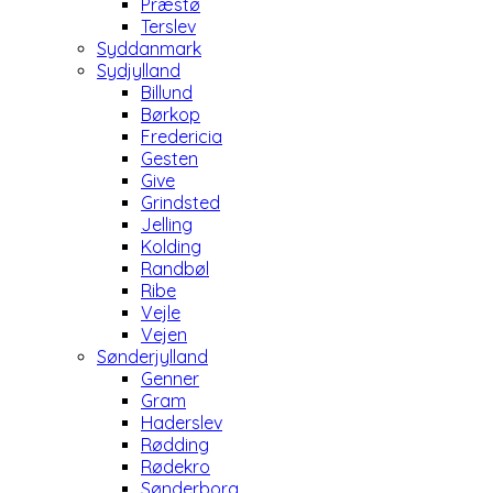
Præstø
Terslev
Syddanmark
Sydjylland
Billund
Børkop
Fredericia
Gesten
Give
Grindsted
Jelling
Kolding
Randbøl
Ribe
Vejle
Vejen
Sønderjylland
Genner
Gram
Haderslev
Rødding
Rødekro
Sønderborg