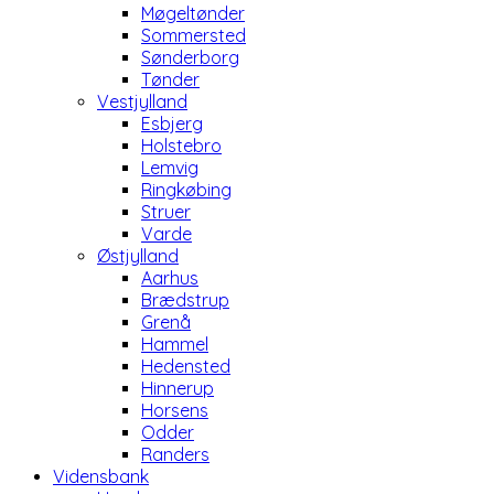
Møgeltønder
Sommersted
Sønderborg
Tønder
Vestjylland
Esbjerg
Holstebro
Lemvig
Ringkøbing
Struer
Varde
Østjylland
Aarhus
Brædstrup
Grenå
Hammel
Hedensted
Hinnerup
Horsens
Odder
Randers
Vidensbank