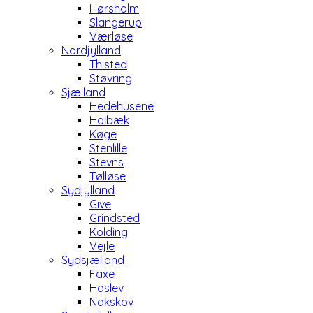
Hørsholm
Slangerup
Værløse
Nordjylland
Thisted
Støvring
Sjælland
Hedehusene
Holbæk
Køge
Stenlille
Stevns
Tølløse
Sydjylland
Give
Grindsted
Kolding
Vejle
Sydsjælland
Faxe
Haslev
Nakskov