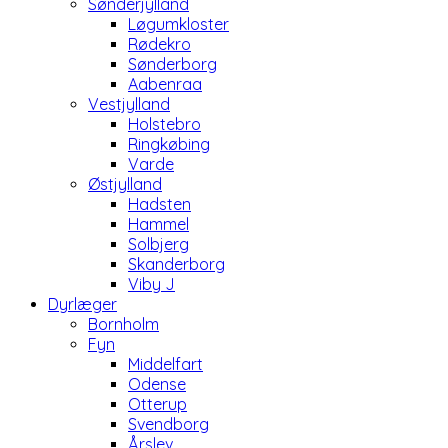
Sønderjylland
Løgumkloster
Rødekro
Sønderborg
Aabenraa
Vestjylland
Holstebro
Ringkøbing
Varde
Østjylland
Hadsten
Hammel
Solbjerg
Skanderborg
Viby J
Dyrlæger
Bornholm
Fyn
Middelfart
Odense
Otterup
Svendborg
Årslev