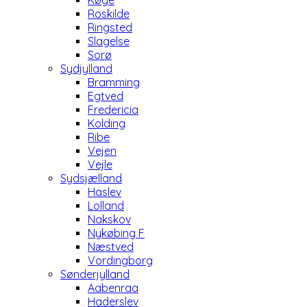
Køge
Roskilde
Ringsted
Slagelse
Sorø
Sydjylland
Bramming
Egtved
Fredericia
Kolding
Ribe
Vejen
Vejle
Sydsjælland
Haslev
Lolland
Nakskov
Nykøbing F
Næstved
Vordingborg
Sønderjylland
Aabenraa
Haderslev