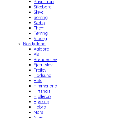
Ravnstrup
Silkeborg
Skive
Sorring
Sæby
Them
Tørring
Viborg
Nordjylland
Aalborg
Als
Brønderslev
Fjerritslev
Frejlev
Hadsund
Hals
Himmerland
Hirtshals
Hjallerup
Hjørring
Hobro
Mors
Nibe