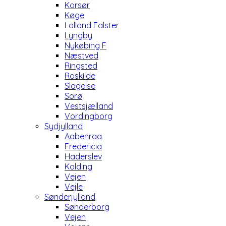
Korsør
Køge
Lolland Falster
Lyngby
Nykøbing F
Næstved
Ringsted
Roskilde
Slagelse
Sorø
Vestsjælland
Vordingborg
Sydjylland
Aabenraa
Fredericia
Haderslev
Kolding
Vejen
Vejle
Sønderjylland
Sønderborg
Vejen