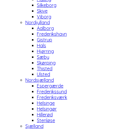
Silkeborg
Skive
Viborg
Nordjylland
Aalborg
Frederikshavn
Gistrup
Hals
Hjørring
Sæby
Skørping
Thisted
Ulsted
Nordsjælland
Espergærde
Frederikssund
Frederiksværk
Helsinge
Helsingør
Hillerød
Stenløse
Sjælland