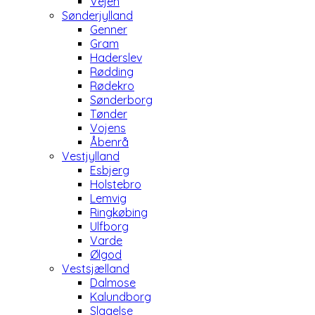
Vejen
Sønderjylland
Genner
Gram
Haderslev
Rødding
Rødekro
Sønderborg
Tønder
Vojens
Åbenrå
Vestjylland
Esbjerg
Holstebro
Lemvig
Ringkøbing
Ulfborg
Varde
Ølgod
Vestsjælland
Dalmose
Kalundborg
Slagelse