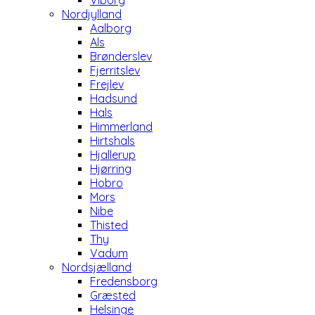
Viborg
Nordjylland
Aalborg
Als
Brønderslev
Fjerritslev
Frejlev
Hadsund
Hals
Himmerland
Hirtshals
Hjallerup
Hjørring
Hobro
Mors
Nibe
Thisted
Thy
Vadum
Nordsjælland
Fredensborg
Græsted
Helsinge