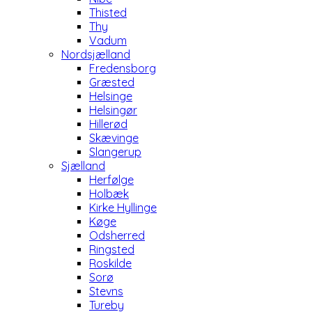
Thisted
Thy
Vadum
Nordsjælland
Fredensborg
Græsted
Helsinge
Helsingør
Hillerød
Skævinge
Slangerup
Sjælland
Herfølge
Holbæk
Kirke Hyllinge
Køge
Odsherred
Ringsted
Roskilde
Sorø
Stevns
Tureby