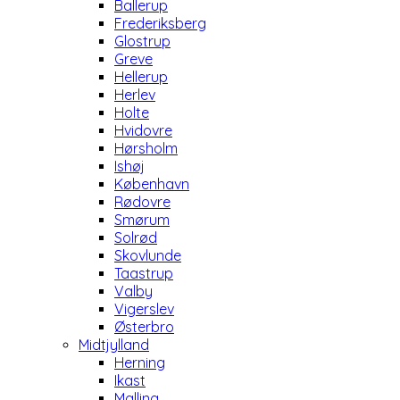
Ballerup
Frederiksberg
Glostrup
Greve
Hellerup
Herlev
Holte
Hvidovre
Hørsholm
Ishøj
København
Rødovre
Smørum
Solrød
Skovlunde
Taastrup
Valby
Vigerslev
Østerbro
Midtjylland
Herning
Ikast
Malling