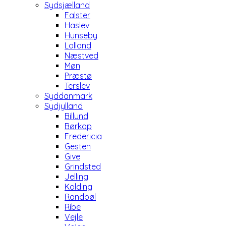
Sydsjælland
Falster
Haslev
Hunseby
Lolland
Næstved
Møn
Præstø
Terslev
Syddanmark
Sydjylland
Billund
Børkop
Fredericia
Gesten
Give
Grindsted
Jelling
Kolding
Randbøl
Ribe
Vejle