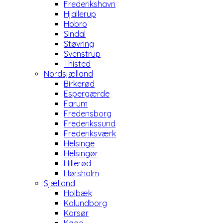
Frederikshavn
Hjallerup
Hobro
Sindal
Støvring
Svenstrup
Thisted
Nordsjælland
Birkerød
Espergærde
Farum
Fredensborg
Frederikssund
Frederiksværk
Helsinge
Helsingør
Hillerød
Hørsholm
Sjælland
Holbæk
Kalundborg
Korsør