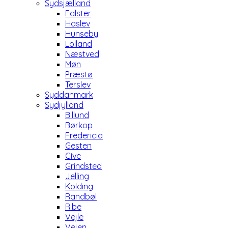
Sydsjælland
Falster
Haslev
Hunseby
Lolland
Næstved
Møn
Præstø
Terslev
Syddanmark
Sydjylland
Billund
Børkop
Fredericia
Gesten
Give
Grindsted
Jelling
Kolding
Randbøl
Ribe
Vejle
Vejen