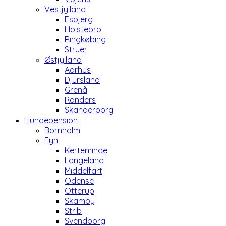
Vestjylland
Esbjerg
Holstebro
Ringkøbing
Struer
Østjylland
Aarhus
Djursland
Grenå
Randers
Skanderborg
Hundepension
Bornholm
Fyn
Kerteminde
Langeland
Middelfart
Odense
Otterup
Skamby
Strib
Svendborg