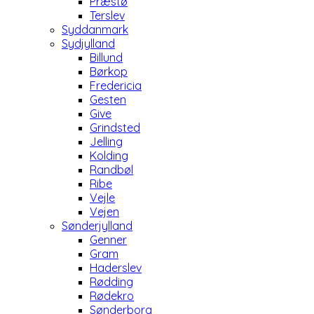
Præstø
Terslev
Syddanmark
Sydjylland
Billund
Børkop
Fredericia
Gesten
Give
Grindsted
Jelling
Kolding
Randbøl
Ribe
Vejle
Vejen
Sønderjylland
Genner
Gram
Haderslev
Rødding
Rødekro
Sønderborg