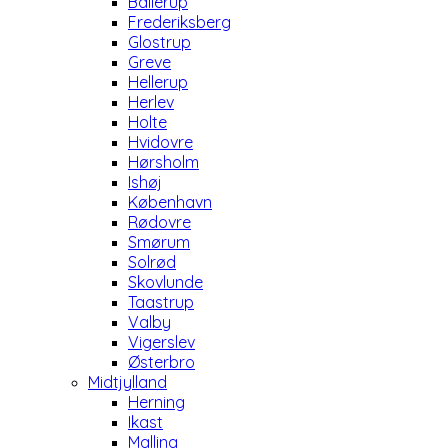
Ballerup
Frederiksberg
Glostrup
Greve
Hellerup
Herlev
Holte
Hvidovre
Hørsholm
Ishøj
København
Rødovre
Smørum
Solrød
Skovlunde
Taastrup
Valby
Vigerslev
Østerbro
Midtjylland
Herning
Ikast
Malling