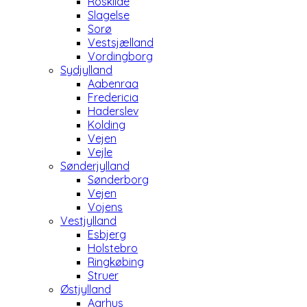
Roskilde
Slagelse
Sorø
Vestsjælland
Vordingborg
Sydjylland
Aabenraa
Fredericia
Haderslev
Kolding
Vejen
Vejle
Sønderjylland
Sønderborg
Vejen
Vojens
Vestjylland
Esbjerg
Holstebro
Ringkøbing
Struer
Østjylland
Aarhus