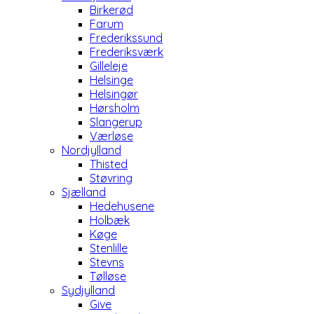
Birkerød
Farum
Frederikssund
Frederiksværk
Gilleleje
Helsinge
Helsingør
Hørsholm
Slangerup
Værløse
Nordjylland
Thisted
Støvring
Sjælland
Hedehusene
Holbæk
Køge
Stenlille
Stevns
Tølløse
Sydjylland
Give