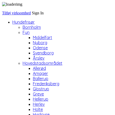
Tilføj virksomhed
Sign In
Hundefrisør
Bornholm
Fyn
Middelfart
Nyborg
Odense
Svendborg
Årslev
Hovedstadsområdet
Allerød
Amager
Ballerup
Frederiksberg
Glostrup
Greve
Hellerup
Herlev
Holte
Hvidovre