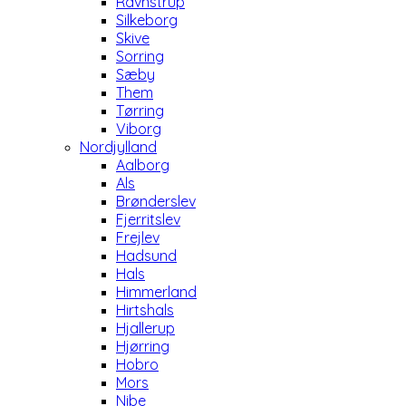
Ravnstrup
Silkeborg
Skive
Sorring
Sæby
Them
Tørring
Viborg
Nordjylland
Aalborg
Als
Brønderslev
Fjerritslev
Frejlev
Hadsund
Hals
Himmerland
Hirtshals
Hjallerup
Hjørring
Hobro
Mors
Nibe