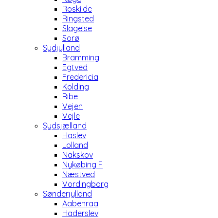
Roskilde
Ringsted
Slagelse
Sorø
Sydjylland
Bramming
Egtved
Fredericia
Kolding
Ribe
Vejen
Vejle
Sydsjælland
Haslev
Lolland
Nakskov
Nykøbing F
Næstved
Vordingborg
Sønderjylland
Aabenraa
Haderslev