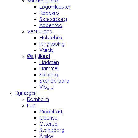
Sønderjylland
Løgumkloster
Rødekro
Sønderborg
Aabenraa
Vestjylland
Holstebro
Ringkøbing
Varde
Østjylland
Hadsten
Hammel
Solbjerg
Skanderborg
Viby J
Dyrlæger
Bornholm
Fyn
Middelfart
Odense
Otterup
Svendborg
Årslev