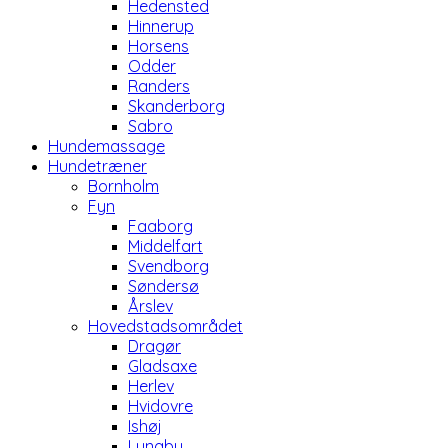
Hedensted
Hinnerup
Horsens
Odder
Randers
Skanderborg
Sabro
Hundemassage
Hundetræner
Bornholm
Fyn
Faaborg
Middelfart
Svendborg
Søndersø
Årslev
Hovedstadsområdet
Dragør
Gladsaxe
Herlev
Hvidovre
Ishøj
Lyngby