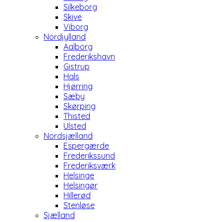
Silkeborg
Skive
Viborg
Nordjylland
Aalborg
Frederikshavn
Gistrup
Hals
Hjørring
Sæby
Skørping
Thisted
Ulsted
Nordsjælland
Espergærde
Frederikssund
Frederiksværk
Helsinge
Helsingør
Hillerød
Stenløse
Sjælland