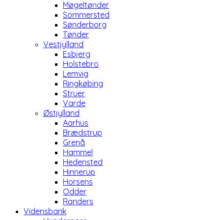
Møgeltønder
Sommersted
Sønderborg
Tønder
Vestjylland
Esbjerg
Holstebro
Lemvig
Ringkøbing
Struer
Varde
Østjylland
Aarhus
Brædstrup
Grenå
Hammel
Hedensted
Hinnerup
Horsens
Odder
Randers
Vidensbank