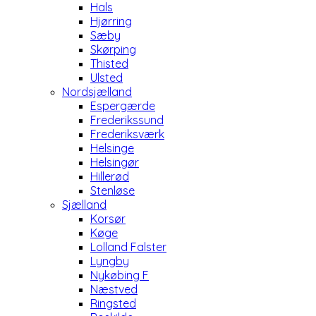
Hals
Hjørring
Sæby
Skørping
Thisted
Ulsted
Nordsjælland
Espergærde
Frederikssund
Frederiksværk
Helsinge
Helsingør
Hillerød
Stenløse
Sjælland
Korsør
Køge
Lolland Falster
Lyngby
Nykøbing F
Næstved
Ringsted