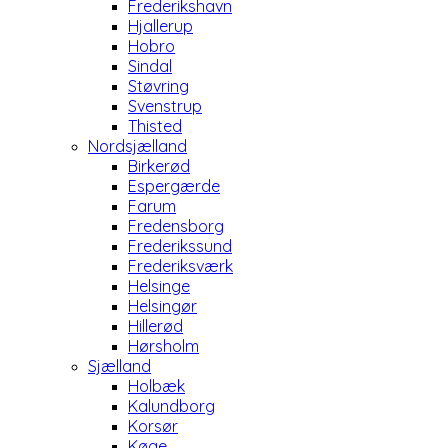
Frederikshavn
Hjallerup
Hobro
Sindal
Støvring
Svenstrup
Thisted
Nordsjælland
Birkerød
Espergærde
Farum
Fredensborg
Frederikssund
Frederiksværk
Helsinge
Helsingør
Hillerød
Hørsholm
Sjælland
Holbæk
Kalundborg
Korsør
Køge