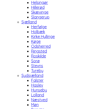
Helsingør
Hillerød
Skævinge
Slangerup
Sjælland
Herfølge
Holbæk
Kirke Hyllinge
Køge
Odsherred
Ringsted
Roskilde
Sorø
Stevns
Tureby
Sydsjælland
Falster
Haslev
Hunseby
Lolland
Næstved
Møn