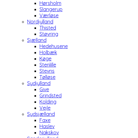
Hørsholm
Slangerup
Værløse
Nordjylland
Thisted
Støvring
Sjælland
Hedehusene
Holbæk
Køge
Stenlille
Stevns
Tølløse
Sydjylland
Give
Grindsted
Kolding
Vejle
Sydsjælland
Faxe
Haslev
Nakskov