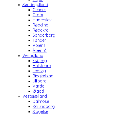
Sønderjylland
Genner
Gram
Haderslev
Rødding
Rødekro
Sønderborg
Tønder
Vojens
Åbenrå
Vestjylland
Esbjerg
Holstebro
Lemvig
Ringkøbing
Ulfborg
Varde
Ølgod
Vestsjælland
Dalmose
Kalundborg
Slagelse