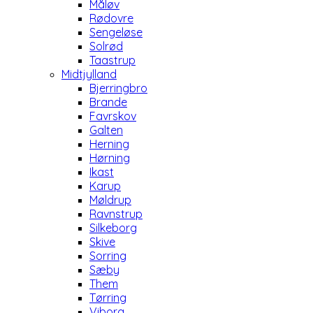
Måløv
Rødovre
Sengeløse
Solrød
Taastrup
Midtjylland
Bjerringbro
Brande
Favrskov
Galten
Herning
Hørning
Ikast
Karup
Møldrup
Ravnstrup
Silkeborg
Skive
Sorring
Sæby
Them
Tørring
Viborg