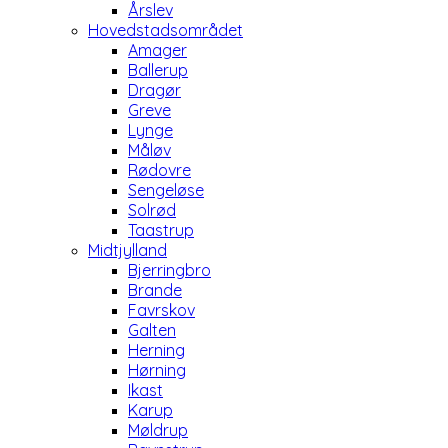
Årslev
Hovedstadsområdet
Amager
Ballerup
Dragør
Greve
Lynge
Måløv
Rødovre
Sengeløse
Solrød
Taastrup
Midtjylland
Bjerringbro
Brande
Favrskov
Galten
Herning
Hørning
Ikast
Karup
Møldrup