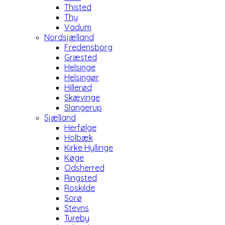
Thisted
Thy
Vadum
Nordsjælland
Fredensborg
Græsted
Helsinge
Helsingør
Hillerød
Skævinge
Slangerup
Sjælland
Herfølge
Holbæk
Kirke Hyllinge
Køge
Odsherred
Ringsted
Roskilde
Sorø
Stevns
Tureby