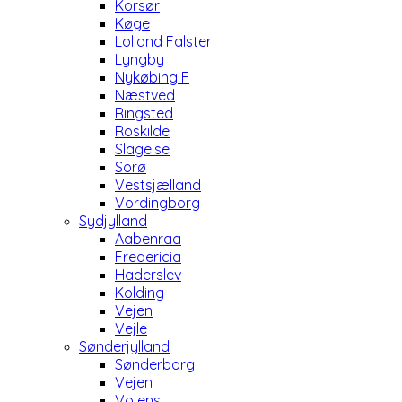
Korsør
Køge
Lolland Falster
Lyngby
Nykøbing F
Næstved
Ringsted
Roskilde
Slagelse
Sorø
Vestsjælland
Vordingborg
Sydjylland
Aabenraa
Fredericia
Haderslev
Kolding
Vejen
Vejle
Sønderjylland
Sønderborg
Vejen
Vojens