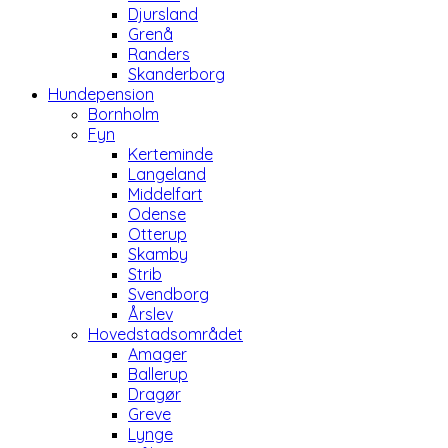
Djursland
Grenå
Randers
Skanderborg
Hundepension
Bornholm
Fyn
Kerteminde
Langeland
Middelfart
Odense
Otterup
Skamby
Strib
Svendborg
Årslev
Hovedstadsområdet
Amager
Ballerup
Dragør
Greve
Lynge