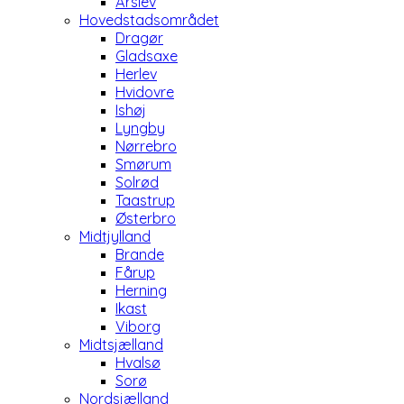
Årslev
Hovedstadsområdet
Dragør
Gladsaxe
Herlev
Hvidovre
Ishøj
Lyngby
Nørrebro
Smørum
Solrød
Taastrup
Østerbro
Midtjylland
Brande
Fårup
Herning
Ikast
Viborg
Midtsjælland
Hvalsø
Sorø
Nordsjælland