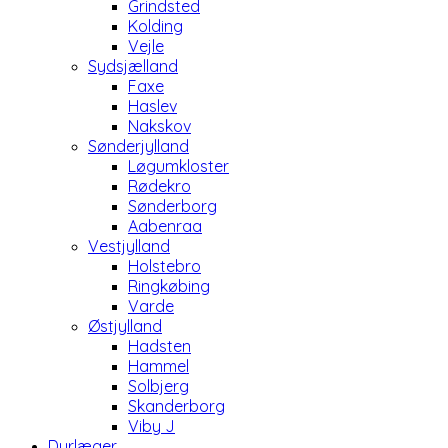
Grindsted
Kolding
Vejle
Sydsjælland
Faxe
Haslev
Nakskov
Sønderjylland
Løgumkloster
Rødekro
Sønderborg
Aabenraa
Vestjylland
Holstebro
Ringkøbing
Varde
Østjylland
Hadsten
Hammel
Solbjerg
Skanderborg
Viby J
Dyrlæger