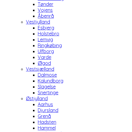
Tønder
Vojens
Åbenrå
Vestjylland
Esbjerg
Holstebro
Lemvig
Ringkøbing
Ulfborg
Varde
Ølgod
Vestsjælland
Dalmose
Kalundborg
Slagelse
Snertinge
Østjylland
Aarhus
Djursland
Grenå
Hadsten
Hammel