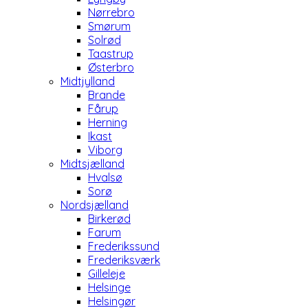
Nørrebro
Smørum
Solrød
Taastrup
Østerbro
Midtjylland
Brande
Fårup
Herning
Ikast
Viborg
Midtsjælland
Hvalsø
Sorø
Nordsjælland
Birkerød
Farum
Frederikssund
Frederiksværk
Gilleleje
Helsinge
Helsingør