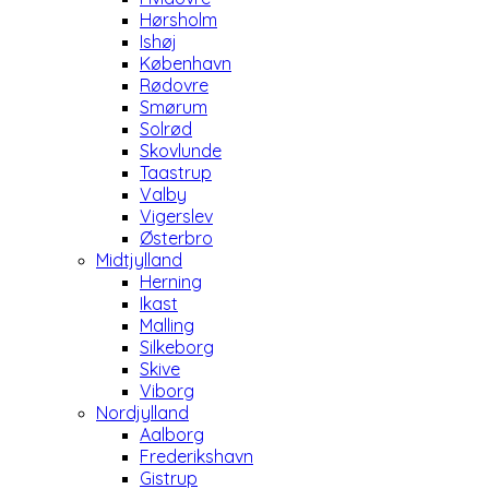
Hørsholm
Ishøj
København
Rødovre
Smørum
Solrød
Skovlunde
Taastrup
Valby
Vigerslev
Østerbro
Midtjylland
Herning
Ikast
Malling
Silkeborg
Skive
Viborg
Nordjylland
Aalborg
Frederikshavn
Gistrup