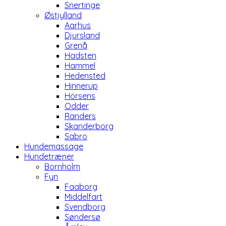
Snertinge
Østjylland
Aarhus
Djursland
Grenå
Hadsten
Hammel
Hedensted
Hinnerup
Horsens
Odder
Randers
Skanderborg
Sabro
Hundemassage
Hundetræner
Bornholm
Fyn
Faaborg
Middelfart
Svendborg
Søndersø