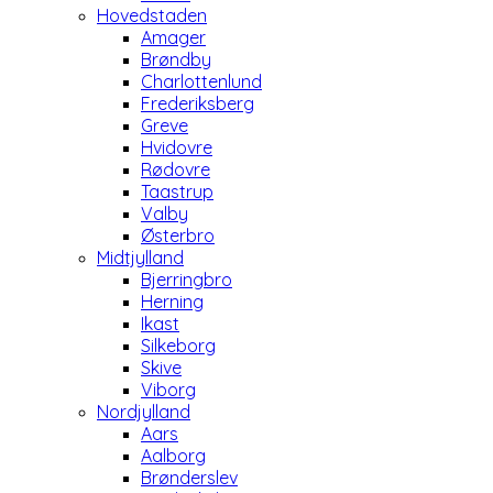
Hovedstaden
Amager
Brøndby
Charlottenlund
Frederiksberg
Greve
Hvidovre
Rødovre
Taastrup
Valby
Østerbro
Midtjylland
Bjerringbro
Herning
Ikast
Silkeborg
Skive
Viborg
Nordjylland
Aars
Aalborg
Brønderslev