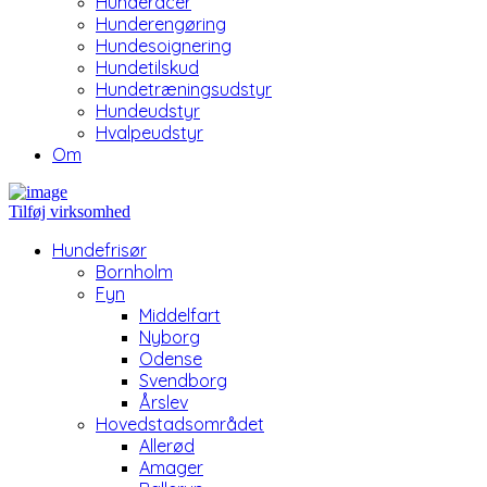
Hunderacer
Hunderengøring
Hundesoignering
Hundetilskud
Hundetræningsudstyr
Hundeudstyr
Hvalpeudstyr
Om
Tilføj virksomhed
Hundefrisør
Bornholm
Fyn
Middelfart
Nyborg
Odense
Svendborg
Årslev
Hovedstadsområdet
Allerød
Amager