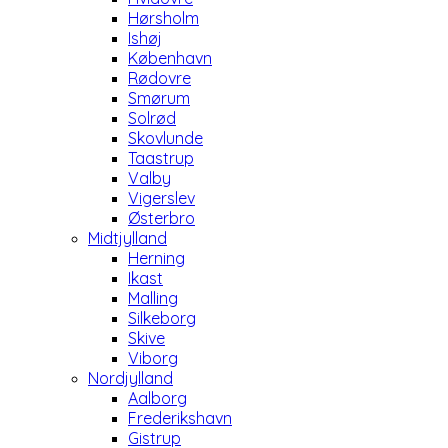
Hørsholm
Ishøj
København
Rødovre
Smørum
Solrød
Skovlunde
Taastrup
Valby
Vigerslev
Østerbro
Midtjylland
Herning
Ikast
Malling
Silkeborg
Skive
Viborg
Nordjylland
Aalborg
Frederikshavn
Gistrup