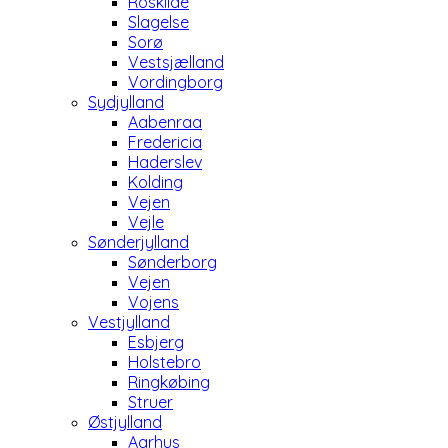
Roskilde
Slagelse
Sorø
Vestsjælland
Vordingborg
Sydjylland
Aabenraa
Fredericia
Haderslev
Kolding
Vejen
Vejle
Sønderjylland
Sønderborg
Vejen
Vojens
Vestjylland
Esbjerg
Holstebro
Ringkøbing
Struer
Østjylland
Aarhus