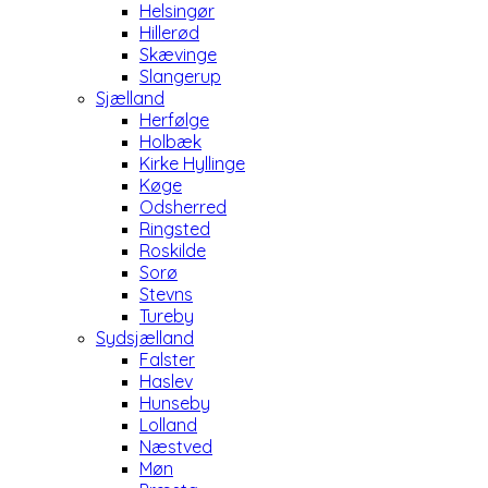
Helsingør
Hillerød
Skævinge
Slangerup
Sjælland
Herfølge
Holbæk
Kirke Hyllinge
Køge
Odsherred
Ringsted
Roskilde
Sorø
Stevns
Tureby
Sydsjælland
Falster
Haslev
Hunseby
Lolland
Næstved
Møn