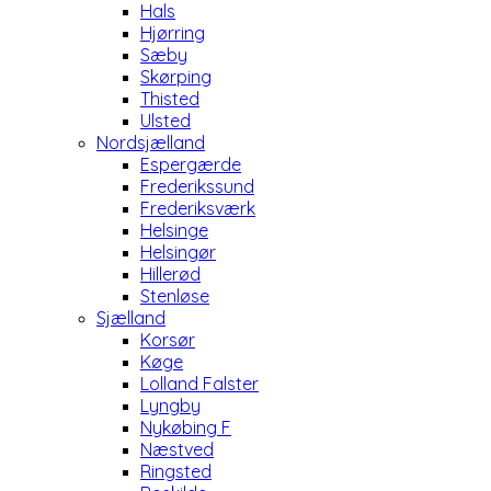
Hals
Hjørring
Sæby
Skørping
Thisted
Ulsted
Nordsjælland
Espergærde
Frederikssund
Frederiksværk
Helsinge
Helsingør
Hillerød
Stenløse
Sjælland
Korsør
Køge
Lolland Falster
Lyngby
Nykøbing F
Næstved
Ringsted