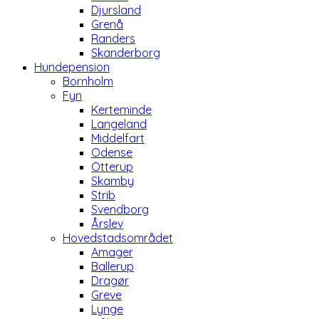
Djursland
Grenå
Randers
Skanderborg
Hundepension
Bornholm
Fyn
Kerteminde
Langeland
Middelfart
Odense
Otterup
Skamby
Strib
Svendborg
Årslev
Hovedstadsområdet
Amager
Ballerup
Dragør
Greve
Lynge