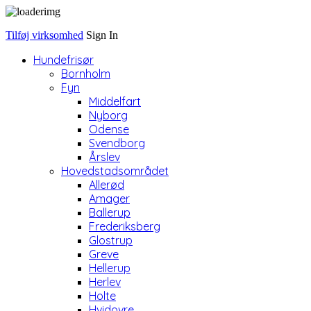
Tilføj virksomhed
Sign In
Hundefrisør
Bornholm
Fyn
Middelfart
Nyborg
Odense
Svendborg
Årslev
Hovedstadsområdet
Allerød
Amager
Ballerup
Frederiksberg
Glostrup
Greve
Hellerup
Herlev
Holte
Hvidovre