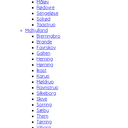
Måløv
Rødovre
Sengeløse
Solrød
Taastrup
Midtjylland
Bjerringbro
Brande
Favrskov
Galten
Herning
Hørning
Ikast
Karup
Møldrup
Ravnstrup
Silkeborg
Skive
Sorring
Sæby
Them
Tørring
Viborg