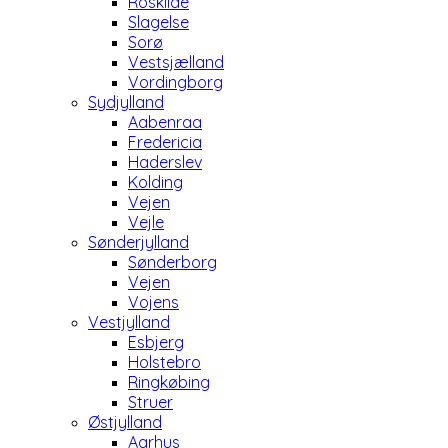
Roskilde
Slagelse
Sorø
Vestsjælland
Vordingborg
Sydjylland
Aabenraa
Fredericia
Haderslev
Kolding
Vejen
Vejle
Sønderjylland
Sønderborg
Vejen
Vojens
Vestjylland
Esbjerg
Holstebro
Ringkøbing
Struer
Østjylland
Aarhus