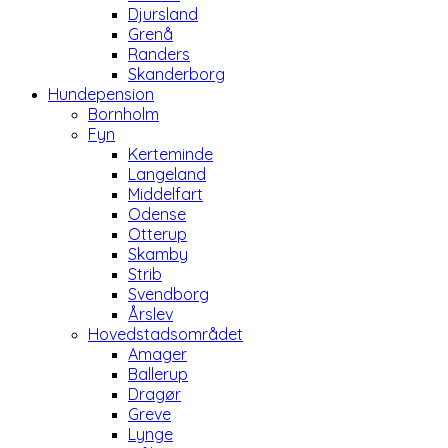
Djursland
Grenå
Randers
Skanderborg
Hundepension
Bornholm
Fyn
Kerteminde
Langeland
Middelfart
Odense
Otterup
Skamby
Strib
Svendborg
Årslev
Hovedstadsområdet
Amager
Ballerup
Dragør
Greve
Lynge