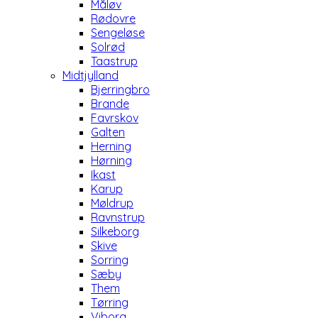
Måløv
Rødovre
Sengeløse
Solrød
Taastrup
Midtjylland
Bjerringbro
Brande
Favrskov
Galten
Herning
Hørning
Ikast
Karup
Møldrup
Ravnstrup
Silkeborg
Skive
Sorring
Sæby
Them
Tørring
Viborg