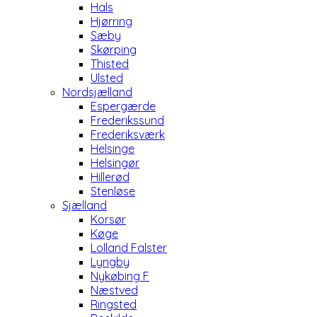
Hals
Hjørring
Sæby
Skørping
Thisted
Ulsted
Nordsjælland
Espergærde
Frederikssund
Frederiksværk
Helsinge
Helsingør
Hillerød
Stenløse
Sjælland
Korsør
Køge
Lolland Falster
Lyngby
Nykøbing F
Næstved
Ringsted