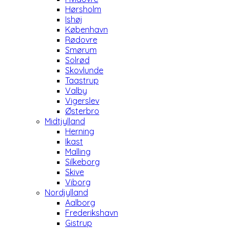
Hørsholm
Ishøj
København
Rødovre
Smørum
Solrød
Skovlunde
Taastrup
Valby
Vigerslev
Østerbro
Midtjylland
Herning
Ikast
Malling
Silkeborg
Skive
Viborg
Nordjylland
Aalborg
Frederikshavn
Gistrup