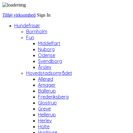
Tilføj virksomhed
Sign In
Hundefrisør
Bornholm
Fyn
Middelfart
Nyborg
Odense
Svendborg
Årslev
Hovedstadsområdet
Allerød
Amager
Ballerup
Frederiksberg
Glostrup
Greve
Hellerup
Herlev
Holte
Hvidovre