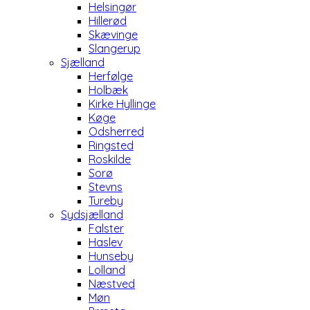
Helsingør
Hillerød
Skævinge
Slangerup
Sjælland
Herfølge
Holbæk
Kirke Hyllinge
Køge
Odsherred
Ringsted
Roskilde
Sorø
Stevns
Tureby
Sydsjælland
Falster
Haslev
Hunseby
Lolland
Næstved
Møn