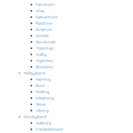
Hørsholm
Ishøj
København
Rødovre
Smørum
Solrød
Skovlunde
Taastrup
Valby
Vigerslev
Østerbro
Midtjylland
Herning
Ikast
Malling
Silkeborg
Skive
Viborg
Nordjylland
Aalborg
Frederikshavn