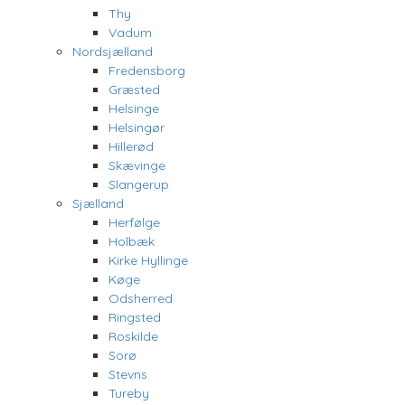
Thy
Vadum
Nordsjælland
Fredensborg
Græsted
Helsinge
Helsingør
Hillerød
Skævinge
Slangerup
Sjælland
Herfølge
Holbæk
Kirke Hyllinge
Køge
Odsherred
Ringsted
Roskilde
Sorø
Stevns
Tureby