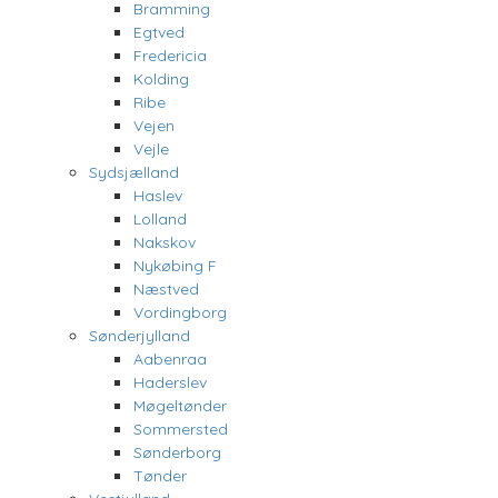
Bramming
Egtved
Fredericia
Kolding
Ribe
Vejen
Vejle
Sydsjælland
Haslev
Lolland
Nakskov
Nykøbing F
Næstved
Vordingborg
Sønderjylland
Aabenraa
Haderslev
Møgeltønder
Sommersted
Sønderborg
Tønder