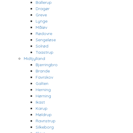
Ballerup
Dragør
Greve
Lynge
Måløv
Rødovre
Sengeløse
Solrød
Taastrup
Midtjylland
Bjerringbro
Brande
Favrskov
Galten
Herning
Hørning
Ikast
Karup
Møldrup
Ravnstrup
Silkeborg