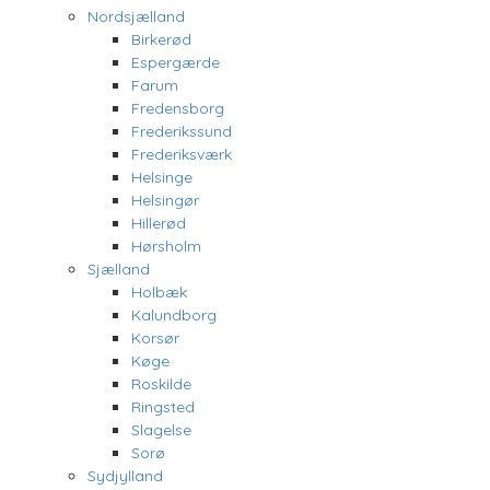
Nordsjælland
Birkerød
Espergærde
Farum
Fredensborg
Frederikssund
Frederiksværk
Helsinge
Helsingør
Hillerød
Hørsholm
Sjælland
Holbæk
Kalundborg
Korsør
Køge
Roskilde
Ringsted
Slagelse
Sorø
Sydjylland