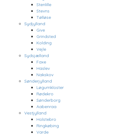
Stenlille
Stevns
Tølløse
Sydjylland
Give
Grindsted
Kolding
Vejle
Sydsjælland
Faxe
Haslev
Nakskov
Sønderjylland
Løgumkloster
Rødekro
Sønderborg
Aabenraa
Vestjylland
Holstebro
Ringkøbing
Varde