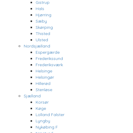
Gistrup
Hals
Hjørring
Sæby
Skørping
Thisted
Ulsted
Nordsjælland
Espergærde
Frederikssund
Frederiksværk
Helsinge
Helsingør
Hillerød
Stenløse
Sjælland
Korsør
Køge
Lolland Falster
Lyngby
Nykøbing F