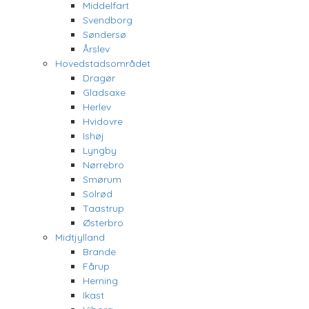
Middelfart
Svendborg
Søndersø
Årslev
Hovedstadsområdet
Dragør
Gladsaxe
Herlev
Hvidovre
Ishøj
Lyngby
Nørrebro
Smørum
Solrød
Taastrup
Østerbro
Midtjylland
Brande
Fårup
Herning
Ikast