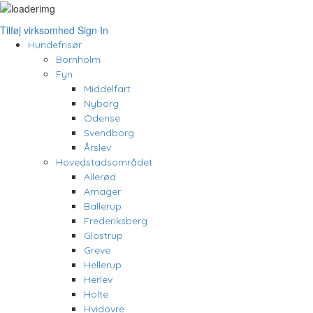
Tilføj virksomhed
Sign In
Hundefrisør
Bornholm
Fyn
Middelfart
Nyborg
Odense
Svendborg
Årslev
Hovedstadsområdet
Allerød
Amager
Ballerup
Frederiksberg
Glostrup
Greve
Hellerup
Herlev
Holte
Hvidovre