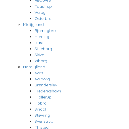
Rødovre
Taastrup
Valby
Østerbro
Midtjylland
Bjerringbro
Herning
Ikast
Silkeborg
Skive
Viborg
Nordjylland
Aars
Aalborg
Brønderslev
Frederikshavn
Hjallerup
Hobro
Sindal
Støvring
Svenstrup
Thisted