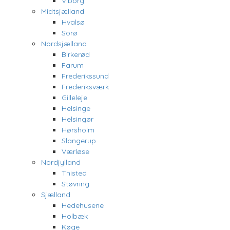
Viborg
Midtsjælland
Hvalsø
Sorø
Nordsjælland
Birkerød
Farum
Frederikssund
Frederiksværk
Gilleleje
Helsinge
Helsingør
Hørsholm
Slangerup
Værløse
Nordjylland
Thisted
Støvring
Sjælland
Hedehusene
Holbæk
Køge