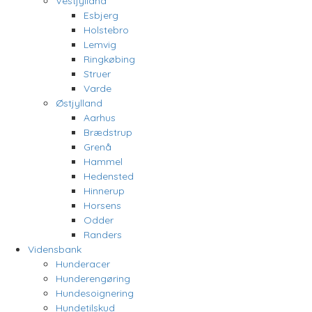
Vestjylland
Esbjerg
Holstebro
Lemvig
Ringkøbing
Struer
Varde
Østjylland
Aarhus
Brædstrup
Grenå
Hammel
Hedensted
Hinnerup
Horsens
Odder
Randers
Vidensbank
Hunderacer
Hunderengøring
Hundesoignering
Hundetilskud