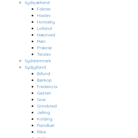
Sydsjælland
Falster
Haslev
Hunseby
Lolland
Næstved
Møn
Præstø
Terslev
Syddanmark
Sydjylland
Billund
Børkop
Fredericia
Gesten
Give
Grindsted
Jelling
Kolding
Randbøl
Ribe