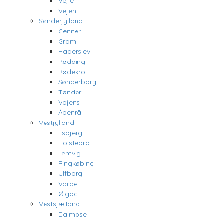
Vejle
Vejen
Sønderjylland
Genner
Gram
Haderslev
Rødding
Rødekro
Sønderborg
Tønder
Vojens
Åbenrå
Vestjylland
Esbjerg
Holstebro
Lemvig
Ringkøbing
Ulfborg
Varde
Ølgod
Vestsjælland
Dalmose