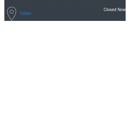
hund.Hundemassage, hundekraniosakral terapi og hundefitne
Closed Now
Odder