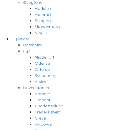
Østjylland
Hadsten
Hammel
Solbjerg
Skanderborg
Viby J
Dyrlæger
Bornholm
Fyn
Middelfart
Odense
Otterup
Svendborg
Årslev
Hovedstaden
Amager
Brøndby
Charlottenlund
Frederiksberg
Greve
Hvidovre