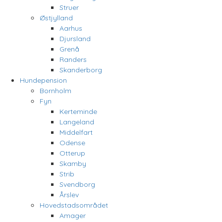
Struer
Østjylland
Aarhus
Djursland
Grenå
Randers
Skanderborg
Hundepension
Bornholm
Fyn
Kerteminde
Langeland
Middelfart
Odense
Otterup
Skamby
Strib
Svendborg
Årslev
Hovedstadsområdet
Amager