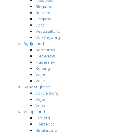
Næstved
Ringsted
Roskilde
Slagelse
Sorø
Vestsjælland
Vordingborg
Sydjylland
Aabenraa
Fredericia
Haderslev
Kolding
Vejen
Vejle
Sønderjylland
Sønderborg
Vejen
Vojens
Vestjylland
Esbjerg
Holstebro
Ringkøbing