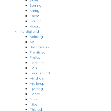
Skive
Sorring
Sæby
Them
Tørring
Viborg
Nordjylland
Aalborg
Als
Brønderslev
Fjerritslev
Frejlev
Hadsund
Hals
Himmerland
Hirtshals
Hjallerup
Hjørring
Hobro
Mors
Nibe
Thisted