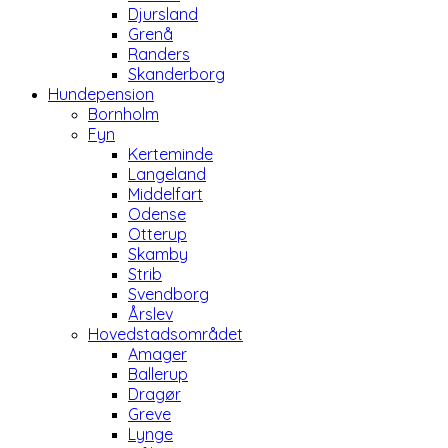
Djursland
Grenå
Randers
Skanderborg
Hundepension
Bornholm
Fyn
Kerteminde
Langeland
Middelfart
Odense
Otterup
Skamby
Strib
Svendborg
Årslev
Hovedstadsområdet
Amager
Ballerup
Dragør
Greve
Lynge