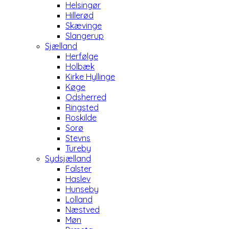
Helsingør
Hillerød
Skævinge
Slangerup
Sjælland
Herfølge
Holbæk
Kirke Hyllinge
Køge
Odsherred
Ringsted
Roskilde
Sorø
Stevns
Tureby
Sydsjælland
Falster
Haslev
Hunseby
Lolland
Næstved
Møn