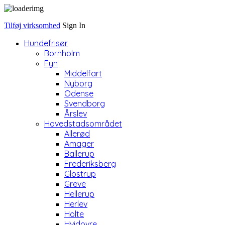
Tilføj virksomhed
Sign In
Hundefrisør
Bornholm
Fyn
Middelfart
Nyborg
Odense
Svendborg
Årslev
Hovedstadsområdet
Allerød
Amager
Ballerup
Frederiksberg
Glostrup
Greve
Hellerup
Herlev
Holte
Hvidovre