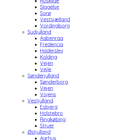
Roskilde
Slagelse
Sorø
Vestsjælland
Vordingborg
Sydjylland
Aabenraa
Fredericia
Haderslev
Kolding
Vejen
Vejle
Sønderjylland
Sønderborg
Vejen
Vojens
Vestjylland
Esbjerg
Holstebro
Ringkøbing
Struer
Østjylland
Aarhus