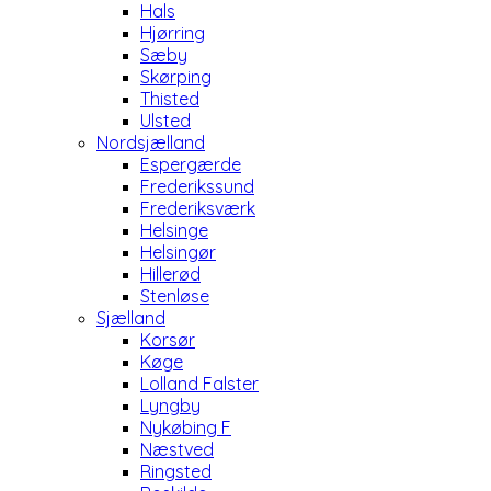
Hals
Hjørring
Sæby
Skørping
Thisted
Ulsted
Nordsjælland
Espergærde
Frederikssund
Frederiksværk
Helsinge
Helsingør
Hillerød
Stenløse
Sjælland
Korsør
Køge
Lolland Falster
Lyngby
Nykøbing F
Næstved
Ringsted