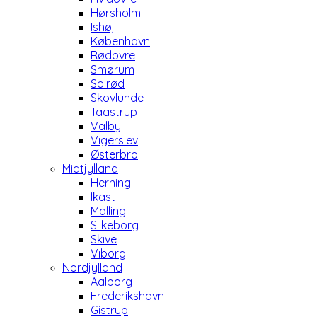
Hørsholm
Ishøj
København
Rødovre
Smørum
Solrød
Skovlunde
Taastrup
Valby
Vigerslev
Østerbro
Midtjylland
Herning
Ikast
Malling
Silkeborg
Skive
Viborg
Nordjylland
Aalborg
Frederikshavn
Gistrup