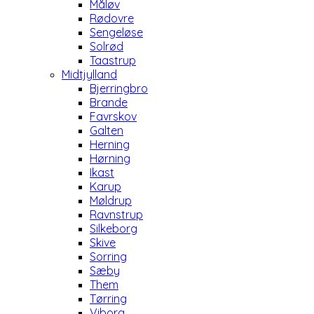
Måløv
Rødovre
Sengeløse
Solrød
Taastrup
Midtjylland
Bjerringbro
Brande
Favrskov
Galten
Herning
Hørning
Ikast
Karup
Møldrup
Ravnstrup
Silkeborg
Skive
Sorring
Sæby
Them
Tørring
Viborg