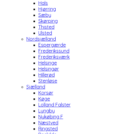
Hals
Hjørring
Sæby
Skørping
Thisted
Ulsted
Nordsjælland
Espergærde
Frederikssund
Frederiksværk
Helsinge
Helsingør
Hillerød
Stenløse
Sjælland
Korsør
Køge
Lolland Falster
Lyngby
Nykøbing F
Næstved
Ringsted