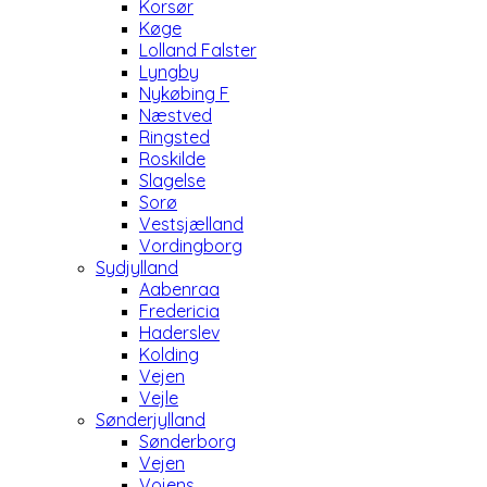
Korsør
Køge
Lolland Falster
Lyngby
Nykøbing F
Næstved
Ringsted
Roskilde
Slagelse
Sorø
Vestsjælland
Vordingborg
Sydjylland
Aabenraa
Fredericia
Haderslev
Kolding
Vejen
Vejle
Sønderjylland
Sønderborg
Vejen
Vojens