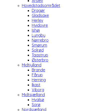
Årslev
Hovedstadsområdet
Dragør
Gladsaxe
Herlev
Hvidovre
Ishøj
Lyngby
Nørrebro
Smørum
Solrød
Taastrup
Østerbro
Midtjylland
Brande
Fårup
Herning
Ikast
Viborg
Midtsjælland
Hvalsø
Sorø
Nordsjælland