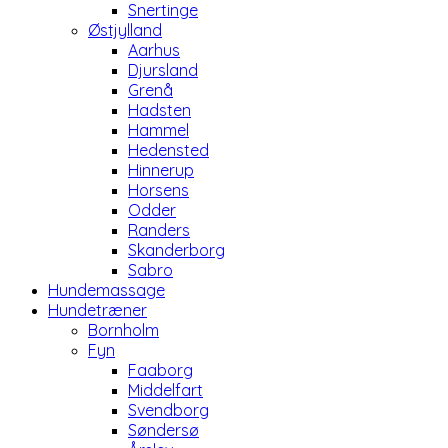
Snertinge
Østjylland
Aarhus
Djursland
Grenå
Hadsten
Hammel
Hedensted
Hinnerup
Horsens
Odder
Randers
Skanderborg
Sabro
Hundemassage
Hundetræner
Bornholm
Fyn
Faaborg
Middelfart
Svendborg
Søndersø