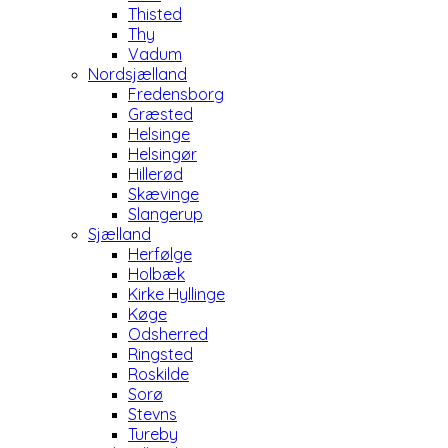
Thisted
Thy
Vadum
Nordsjælland
Fredensborg
Græsted
Helsinge
Helsingør
Hillerød
Skævinge
Slangerup
Sjælland
Herfølge
Holbæk
Kirke Hyllinge
Køge
Odsherred
Ringsted
Roskilde
Sorø
Stevns
Tureby