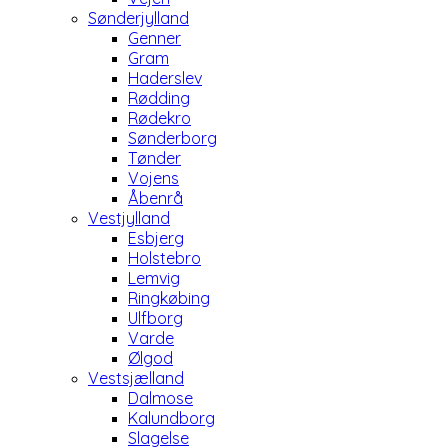
Sønderjylland
Genner
Gram
Haderslev
Rødding
Rødekro
Sønderborg
Tønder
Vojens
Åbenrå
Vestjylland
Esbjerg
Holstebro
Lemvig
Ringkøbing
Ulfborg
Varde
Ølgod
Vestsjælland
Dalmose
Kalundborg
Slagelse