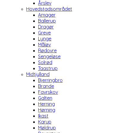
Årslev
Hovedstadsområdet
Amager
Ballerup
Dragør
Greve
Lynge
Måløv
Rødovre
Sengeløse
Solrød
Taastrup
Midtjylland
Bjerringbro
Brande
Favrskov
Galten
Herning
Hørning
Ikast
Karup
Møldrup