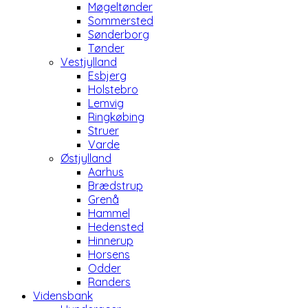
Møgeltønder
Sommersted
Sønderborg
Tønder
Vestjylland
Esbjerg
Holstebro
Lemvig
Ringkøbing
Struer
Varde
Østjylland
Aarhus
Brædstrup
Grenå
Hammel
Hedensted
Hinnerup
Horsens
Odder
Randers
Vidensbank