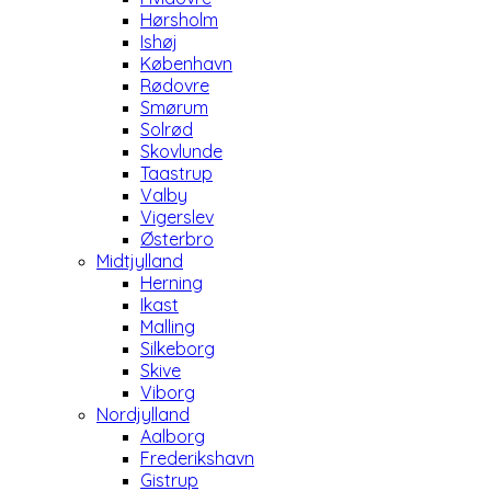
Hørsholm
Ishøj
København
Rødovre
Smørum
Solrød
Skovlunde
Taastrup
Valby
Vigerslev
Østerbro
Midtjylland
Herning
Ikast
Malling
Silkeborg
Skive
Viborg
Nordjylland
Aalborg
Frederikshavn
Gistrup