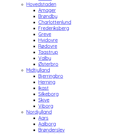
Hovedstaden
Amager
Brøndby
Charlottenlund
Frederiksberg
Greve
Hvidovre
Rødovre
Taastrup
Valby
Østerbro
Midtjylland
Bjerringbro
Herning
Ikast
Silkeborg
Skive
Viborg
Nordjylland
Aars
Aalborg
Brønderslev