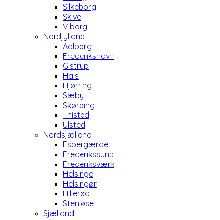
Silkeborg
Skive
Viborg
Nordjylland
Aalborg
Frederikshavn
Gistrup
Hals
Hjørring
Sæby
Skørping
Thisted
Ulsted
Nordsjælland
Espergærde
Frederikssund
Frederiksværk
Helsinge
Helsingør
Hillerød
Stenløse
Sjælland