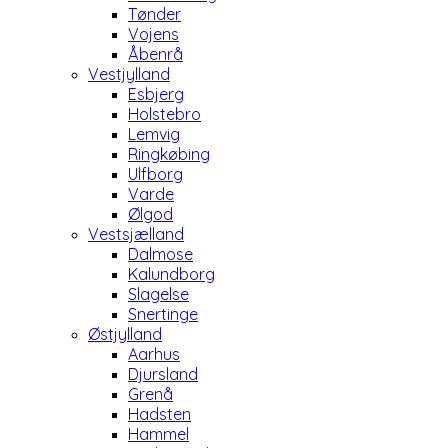
Tønder
Vojens
Åbenrå
Vestjylland
Esbjerg
Holstebro
Lemvig
Ringkøbing
Ulfborg
Varde
Ølgod
Vestsjælland
Dalmose
Kalundborg
Slagelse
Snertinge
Østjylland
Aarhus
Djursland
Grenå
Hadsten
Hammel