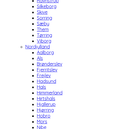
Ravnstrup
Silkeborg
Skive
Sorring
Sæby
Them
Tørring
Viborg
Nordjylland
Aalborg
Als
Brønderslev
Fjerritslev
Frejlev
Hadsund
Hals
Himmerland
Hirtshals
Hjallerup
Hjørring
Hobro
Mors
Nibe