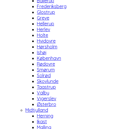
Ballerup
Frederiksberg
Glostrup
Greve
Hellerup
Herlev
Holte
Hvidovre
Hørsholm
Ishøj
København
Rødovre
Smørum
Solrød
Skovlunde
Taastrup
Valby
Vigerslev
Østerbro
Midtjylland
Herning
Ikast
Malling