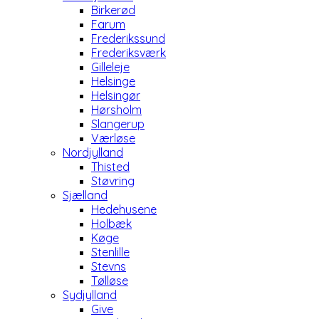
Birkerød
Farum
Frederikssund
Frederiksværk
Gilleleje
Helsinge
Helsingør
Hørsholm
Slangerup
Værløse
Nordjylland
Thisted
Støvring
Sjælland
Hedehusene
Holbæk
Køge
Stenlille
Stevns
Tølløse
Sydjylland
Give