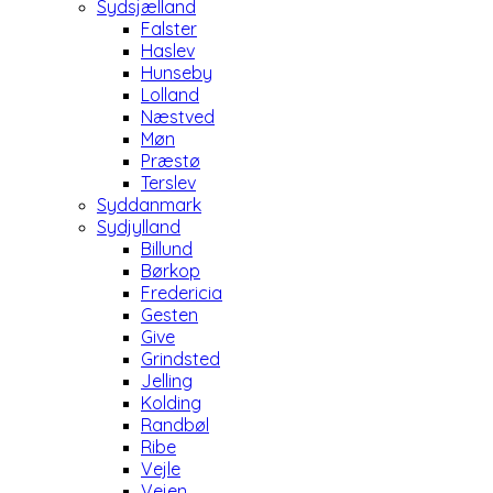
Sydsjælland
Falster
Haslev
Hunseby
Lolland
Næstved
Møn
Præstø
Terslev
Syddanmark
Sydjylland
Billund
Børkop
Fredericia
Gesten
Give
Grindsted
Jelling
Kolding
Randbøl
Ribe
Vejle
Vejen