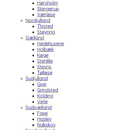
Hørsholm
Slangerup
Værløse
Nordjylland
Thisted
Støvring
Sjælland
Hedehusene
Holbæk
Køge
Stenlille
Stevns
Tølløse
Sydjylland
Give
Grindsted
Kolding
Vejle
Sydsjælland
Faxe
Haslev
Nakskov