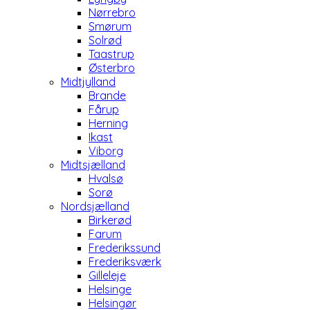
Nørrebro
Smørum
Solrød
Taastrup
Østerbro
Midtjylland
Brande
Fårup
Herning
Ikast
Viborg
Midtsjælland
Hvalsø
Sorø
Nordsjælland
Birkerød
Farum
Frederikssund
Frederiksværk
Gilleleje
Helsinge
Helsingør