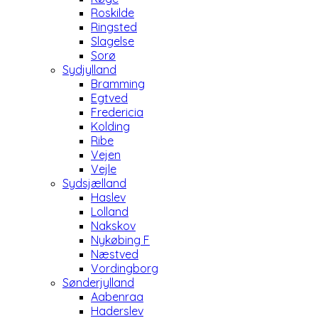
Roskilde
Ringsted
Slagelse
Sorø
Sydjylland
Bramming
Egtved
Fredericia
Kolding
Ribe
Vejen
Vejle
Sydsjælland
Haslev
Lolland
Nakskov
Nykøbing F
Næstved
Vordingborg
Sønderjylland
Aabenraa
Haderslev