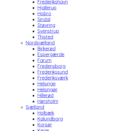
Frederikshavn
Hjallerup
Hobro
Sindal
Støvring
Svenstrup
Thisted
Nordsjælland
Birkerød
Espergærde
Farum
Fredensborg
Frederikssund
Frederiksværk
Helsinge
Helsingør
Hillerød
Hørsholm
Sjælland
Holbæk
Kalundborg
Korsør
Køge