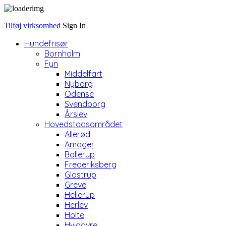
Tilføj virksomhed
Sign In
Hundefrisør
Bornholm
Fyn
Middelfart
Nyborg
Odense
Svendborg
Årslev
Hovedstadsområdet
Allerød
Amager
Ballerup
Frederiksberg
Glostrup
Greve
Hellerup
Herlev
Holte
Hvidovre