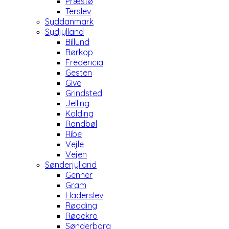
Præstø
Terslev
Syddanmark
Sydjylland
Billund
Børkop
Fredericia
Gesten
Give
Grindsted
Jelling
Kolding
Randbøl
Ribe
Vejle
Vejen
Sønderjylland
Genner
Gram
Haderslev
Rødding
Rødekro
Sønderborg