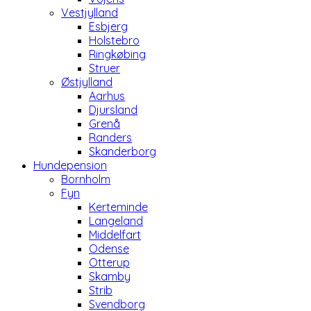
Vestjylland
Esbjerg
Holstebro
Ringkøbing
Struer
Østjylland
Aarhus
Djursland
Grenå
Randers
Skanderborg
Hundepension
Bornholm
Fyn
Kerteminde
Langeland
Middelfart
Odense
Otterup
Skamby
Strib
Svendborg