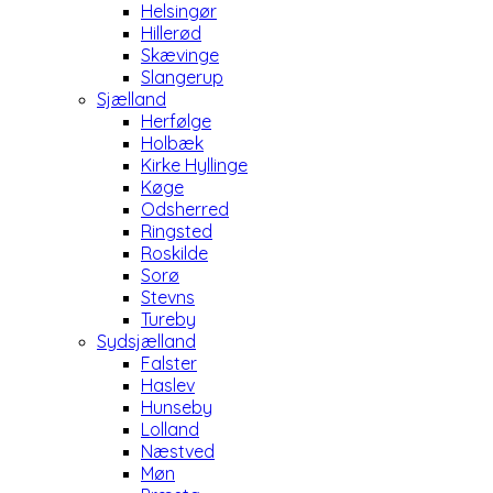
Helsingør
Hillerød
Skævinge
Slangerup
Sjælland
Herfølge
Holbæk
Kirke Hyllinge
Køge
Odsherred
Ringsted
Roskilde
Sorø
Stevns
Tureby
Sydsjælland
Falster
Haslev
Hunseby
Lolland
Næstved
Møn