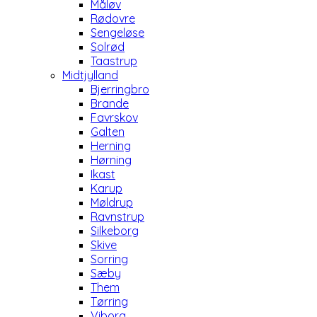
Måløv
Rødovre
Sengeløse
Solrød
Taastrup
Midtjylland
Bjerringbro
Brande
Favrskov
Galten
Herning
Hørning
Ikast
Karup
Møldrup
Ravnstrup
Silkeborg
Skive
Sorring
Sæby
Them
Tørring
Viborg