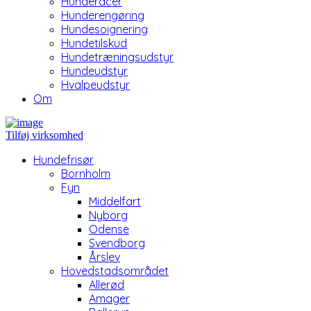
Hunderacer
Hunderengøring
Hundesoignering
Hundetilskud
Hundetræningsudstyr
Hundeudstyr
Hvalpeudstyr
Om
Tilføj virksomhed
Hundefrisør
Bornholm
Fyn
Middelfart
Nyborg
Odense
Svendborg
Årslev
Hovedstadsområdet
Allerød
Amager