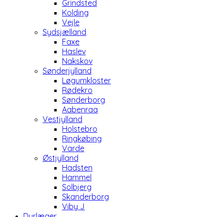
Grindsted
Kolding
Vejle
Sydsjælland
Faxe
Haslev
Nakskov
Sønderjylland
Løgumkloster
Rødekro
Sønderborg
Aabenraa
Vestjylland
Holstebro
Ringkøbing
Varde
Østjylland
Hadsten
Hammel
Solbjerg
Skanderborg
Viby J
Dyrlæger