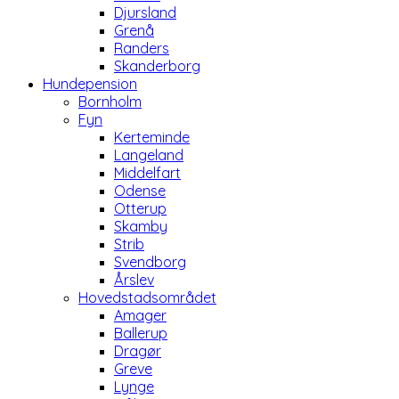
Djursland
Grenå
Randers
Skanderborg
Hundepension
Bornholm
Fyn
Kerteminde
Langeland
Middelfart
Odense
Otterup
Skamby
Strib
Svendborg
Årslev
Hovedstadsområdet
Amager
Ballerup
Dragør
Greve
Lynge