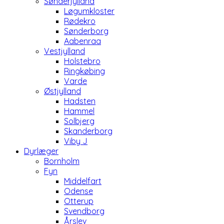
Sønderjylland
Løgumkloster
Rødekro
Sønderborg
Aabenraa
Vestjylland
Holstebro
Ringkøbing
Varde
Østjylland
Hadsten
Hammel
Solbjerg
Skanderborg
Viby J
Dyrlæger
Bornholm
Fyn
Middelfart
Odense
Otterup
Svendborg
Årslev