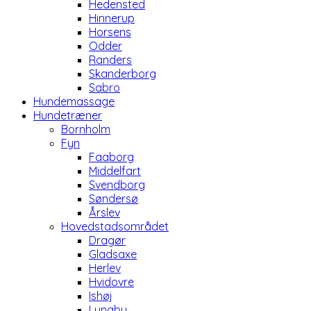
Hedensted
Hinnerup
Horsens
Odder
Randers
Skanderborg
Sabro
Hundemassage
Hundetræner
Bornholm
Fyn
Faaborg
Middelfart
Svendborg
Søndersø
Årslev
Hovedstadsområdet
Dragør
Gladsaxe
Herlev
Hvidovre
Ishøj
Lyngby