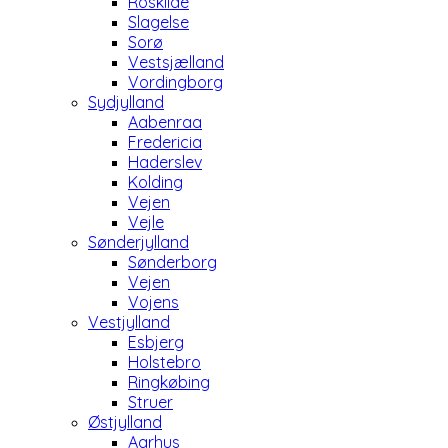
Roskilde
Slagelse
Sorø
Vestsjælland
Vordingborg
Sydjylland
Aabenraa
Fredericia
Haderslev
Kolding
Vejen
Vejle
Sønderjylland
Sønderborg
Vejen
Vojens
Vestjylland
Esbjerg
Holstebro
Ringkøbing
Struer
Østjylland
Aarhus