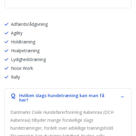
Adfærdsrådgivning
Agility
Holdtræning
Hvalpetræning
Lydighedstræning
Nose Work
Rally
Q
Hvilken slags hundetræning kan man få
her?
Danmarks Civile Hundeførerforening Aabenraa (DCH
Aabenraa) tilbyder mange forskellige slags
hundetræninger, fordelt over adskillige træningshold.
Eksempelvis kan du træne lydighed, hvalpe, rally,