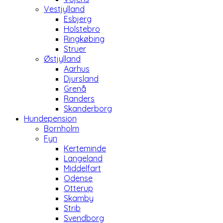
Vestjylland
Esbjerg
Holstebro
Ringkøbing
Struer
Østjylland
Aarhus
Djursland
Grenå
Randers
Skanderborg
Hundepension
Bornholm
Fyn
Kerteminde
Langeland
Middelfart
Odense
Otterup
Skamby
Strib
Svendborg