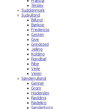
Præstø
Terslev
Syddanmark
Sydjylland
Billund
Børkop
Fredericia
Gesten
Give
Grindsted
Jelling
Kolding
Randbøl
Ribe
Vejle
Vejen
Sønderjylland
Genner
Gram
Haderslev
Rødding
Rødekro
Sønderborg