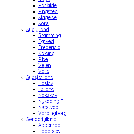
Roskilde
Ringsted
Slagelse
Sorø
Sydjylland
Bramming
Egtved
Fredericia
Kolding
Ribe
Vejen
Vejle
Sydsjælland
Haslev
Lolland
Nakskov
Nykøbing F
Næstved
Vordingborg
Sønderjylland
Aabenraa
Haderslev