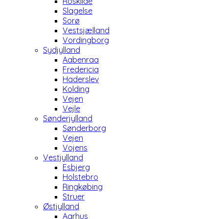
Roskilde
Slagelse
Sorø
Vestsjælland
Vordingborg
Sydjylland
Aabenraa
Fredericia
Haderslev
Kolding
Vejen
Vejle
Sønderjylland
Sønderborg
Vejen
Vojens
Vestjylland
Esbjerg
Holstebro
Ringkøbing
Struer
Østjylland
Aarhus