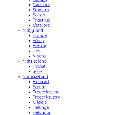
Nørrebro
Smørum
Solrød
Taastrup
Østerbro
Midtjylland
Brande
Fårup
Herning
Ikast
Viborg
Midtsjælland
Hvalsø
Sorø
Nordsjælland
Birkerød
Farum
Frederikssund
Frederiksværk
Gilleleje
Helsinge
Helsingør