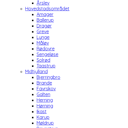
Årslev
Hovedstadsområdet
Amager
Ballerup
Dragør
Greve
Lynge
Måløv
Rødovre
Sengeløse
Solrød
Taastrup
Midtjylland
Bjerringbro
Brande
Favrskov
Galten
Herning
Hørning
Ikast
Karup
Møldrup