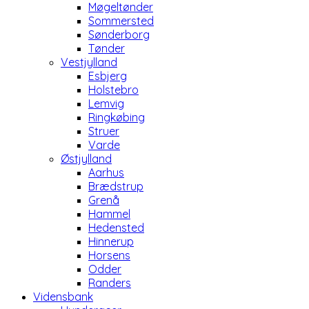
Møgeltønder
Sommersted
Sønderborg
Tønder
Vestjylland
Esbjerg
Holstebro
Lemvig
Ringkøbing
Struer
Varde
Østjylland
Aarhus
Brædstrup
Grenå
Hammel
Hedensted
Hinnerup
Horsens
Odder
Randers
Vidensbank