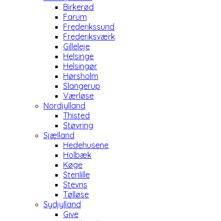
Birkerød
Farum
Frederikssund
Frederiksværk
Gilleleje
Helsinge
Helsingør
Hørsholm
Slangerup
Værløse
Nordjylland
Thisted
Støvring
Sjælland
Hedehusene
Holbæk
Køge
Stenlille
Stevns
Tølløse
Sydjylland
Give