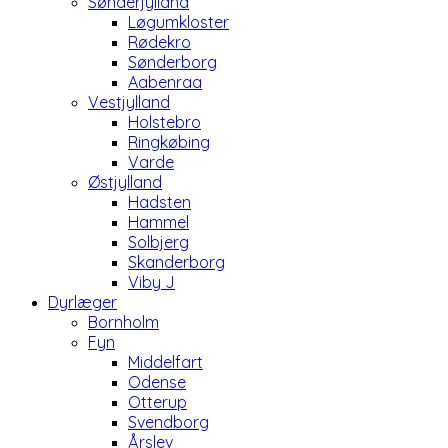
Sønderjylland
Løgumkloster
Rødekro
Sønderborg
Aabenraa
Vestjylland
Holstebro
Ringkøbing
Varde
Østjylland
Hadsten
Hammel
Solbjerg
Skanderborg
Viby J
Dyrlæger
Bornholm
Fyn
Middelfart
Odense
Otterup
Svendborg
Årslev