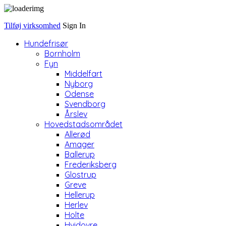
Tilføj virksomhed
Sign In
Hundefrisør
Bornholm
Fyn
Middelfart
Nyborg
Odense
Svendborg
Årslev
Hovedstadsområdet
Allerød
Amager
Ballerup
Frederiksberg
Glostrup
Greve
Hellerup
Herlev
Holte
Hvidovre