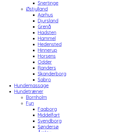
Snertinge
Østjylland
Aarhus
Djursland
Grenå
Hadsten
Hammel
Hedensted
Hinnerup
Horsens
Odder
Randers
Skanderborg
Sabro
Hundemassage
Hundetræner
Bornholm
Fyn
Faaborg
Middelfart
Svendborg
Søndersø