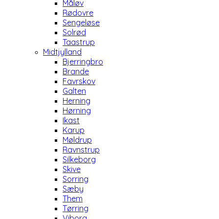
Måløv
Rødovre
Sengeløse
Solrød
Taastrup
Midtjylland
Bjerringbro
Brande
Favrskov
Galten
Herning
Hørning
Ikast
Karup
Møldrup
Ravnstrup
Silkeborg
Skive
Sorring
Sæby
Them
Tørring
Viborg