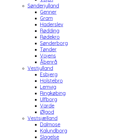
Sønderjylland
Genner
Gram
Haderslev
Rødding
Rødekro
Sønderborg
Tønder
Vojens
Åbenrå
Vestjylland
Esbjerg
Holstebro
Lemvig
Ringkøbing
Ulfborg
Varde
Ølgod
Vestsjælland
Dalmose
Kalundborg
Slagelse