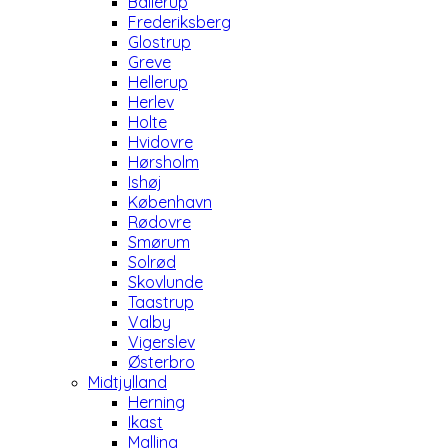
Ballerup
Frederiksberg
Glostrup
Greve
Hellerup
Herlev
Holte
Hvidovre
Hørsholm
Ishøj
København
Rødovre
Smørum
Solrød
Skovlunde
Taastrup
Valby
Vigerslev
Østerbro
Midtjylland
Herning
Ikast
Malling