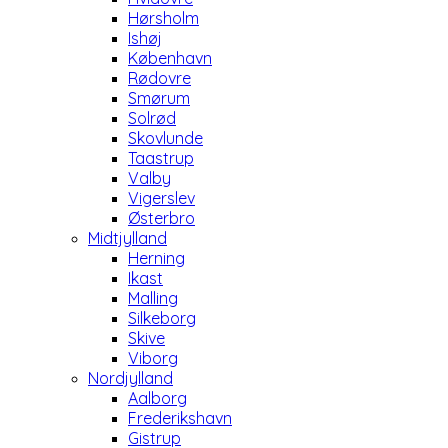
Hørsholm
Ishøj
København
Rødovre
Smørum
Solrød
Skovlunde
Taastrup
Valby
Vigerslev
Østerbro
Midtjylland
Herning
Ikast
Malling
Silkeborg
Skive
Viborg
Nordjylland
Aalborg
Frederikshavn
Gistrup