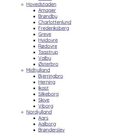
Hovedstaden
Amager
Brøndby
Charlottenlund
Frederiksberg
Greve
Hvidovre
Rødovre
Taastrup
Valby
Østerbro
Midtjylland
Bjerringbro
Herning
Ikast
Silkeborg
Skive
Viborg
Nordjylland
Aars
Aalborg
Brønderslev