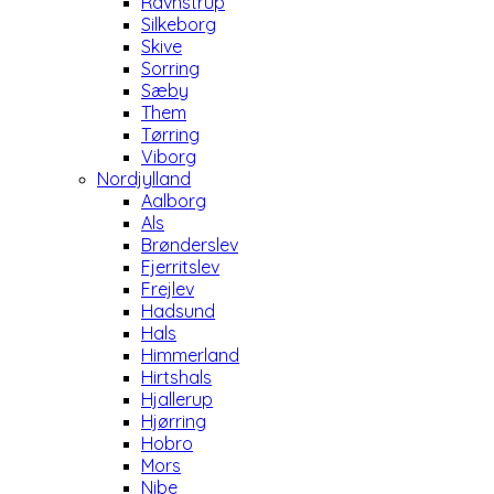
Ravnstrup
Silkeborg
Skive
Sorring
Sæby
Them
Tørring
Viborg
Nordjylland
Aalborg
Als
Brønderslev
Fjerritslev
Frejlev
Hadsund
Hals
Himmerland
Hirtshals
Hjallerup
Hjørring
Hobro
Mors
Nibe