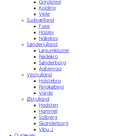
Grindsted
Kolding
Vejle
Sydsjælland
Faxe
Haslev
Nakskov
Sønderjylland
Løgumkloster
Rødekro
Sønderborg
Aabenraa
Vestjylland
Holstebro
Ringkøbing
Varde
Østjylland
Hadsten
Hammel
Solbjerg
Skanderborg
Viby J
Dyrlæger