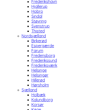
Frederikshavn
Hjallerup
Hobro
Sindal
Støvring
Svenstrup
Thisted
Nordsjælland
Birkerød
Espergærde
Farum
Fredensborg
Frederikssund
Frederiksværk
Helsinge
Helsingør
Hillerød
Hørsholm
Sjælland
Holbæk
Kalundborg
Korsør
Køge