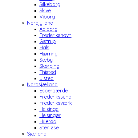
Silkeborg
Skive
Viborg
Nordjylland
Aalborg
Frederikshavn
Gistrup
Hals
Hjørring
Sæby
Skørping
Thisted
Ulsted
Nordsjælland
Espergærde
Frederikssund
Frederiksværk
Helsinge
Helsingør
Hillerød
Stenløse
Sjælland