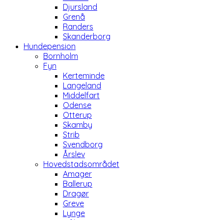
Djursland
Grenå
Randers
Skanderborg
Hundepension
Bornholm
Fyn
Kerteminde
Langeland
Middelfart
Odense
Otterup
Skamby
Strib
Svendborg
Årslev
Hovedstadsområdet
Amager
Ballerup
Dragør
Greve
Lynge