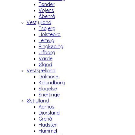
Tønder
Vojens
Åbenrå
Vestjylland
Esbjerg
Holstebro
Lemvig
Ringkøbing
Ulfborg
Varde
Ølgod
Vestsjælland
Dalmose
Kalundborg
Slagelse
Snertinge
Østjylland
Aarhus
Djursland
Grenå
Hadsten
Hammel