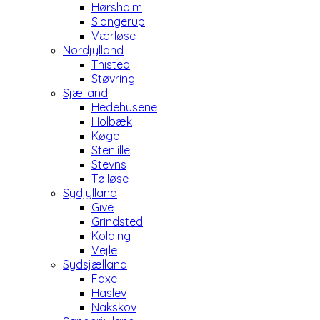
Hørsholm
Slangerup
Værløse
Nordjylland
Thisted
Støvring
Sjælland
Hedehusene
Holbæk
Køge
Stenlille
Stevns
Tølløse
Sydjylland
Give
Grindsted
Kolding
Vejle
Sydsjælland
Faxe
Haslev
Nakskov