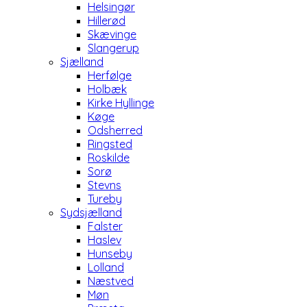
Helsingør
Hillerød
Skævinge
Slangerup
Sjælland
Herfølge
Holbæk
Kirke Hyllinge
Køge
Odsherred
Ringsted
Roskilde
Sorø
Stevns
Tureby
Sydsjælland
Falster
Haslev
Hunseby
Lolland
Næstved
Møn