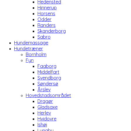
Hedensted
Hinnerup
Horsens
Odder
Randers
Skanderborg
Sabro
Hundemassage
Hundetræner
Bornholm
Fyn
Faaborg
Middelfart
Svendborg
Søndersø
Årslev
Hovedstadsområdet
Dragør
Gladsaxe
Herlev
Hvidovre
Ishøj
Lyngby