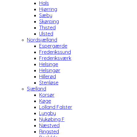
Hals
Hjørring
Sæby
Skørping
Thisted
Ulsted
Nordsjælland
Espergærde
Frederikssund
Frederiksværk
Helsinge
Helsingør
Hillerød
Stenløse
Sjælland
Korsør
Køge
Lolland Falster
Lyngby
Nykøbing F
Næstved
Ringsted