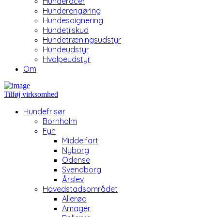
Hunderacer
Hunderengøring
Hundesoignering
Hundetilskud
Hundetræningsudstyr
Hundeudstyr
Hvalpeudstyr
Om
Tilføj virksomhed
Hundefrisør
Bornholm
Fyn
Middelfart
Nyborg
Odense
Svendborg
Årslev
Hovedstadsområdet
Allerød
Amager