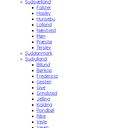
Sydsjælland
Falster
Haslev
Hunseby
Lolland
Næstved
Møn
Præstø
Terslev
Syddanmark
Sydjylland
Billund
Børkop
Fredericia
Gesten
Give
Grindsted
Jelling
Kolding
Randbøl
Ribe
Vejle
Vejen