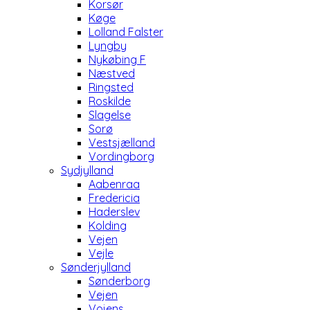
Korsør
Køge
Lolland Falster
Lyngby
Nykøbing F
Næstved
Ringsted
Roskilde
Slagelse
Sorø
Vestsjælland
Vordingborg
Sydjylland
Aabenraa
Fredericia
Haderslev
Kolding
Vejen
Vejle
Sønderjylland
Sønderborg
Vejen
Vojens