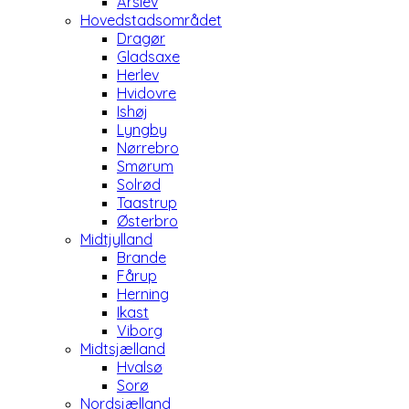
Årslev
Hovedstadsområdet
Dragør
Gladsaxe
Herlev
Hvidovre
Ishøj
Lyngby
Nørrebro
Smørum
Solrød
Taastrup
Østerbro
Midtjylland
Brande
Fårup
Herning
Ikast
Viborg
Midtsjælland
Hvalsø
Sorø
Nordsjælland