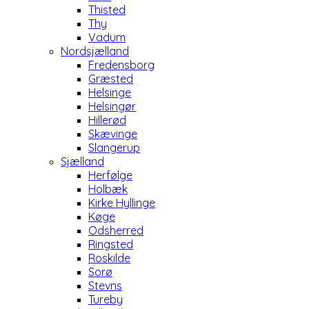
Thisted
Thy
Vadum
Nordsjælland
Fredensborg
Græsted
Helsinge
Helsingør
Hillerød
Skævinge
Slangerup
Sjælland
Herfølge
Holbæk
Kirke Hyllinge
Køge
Odsherred
Ringsted
Roskilde
Sorø
Stevns
Tureby