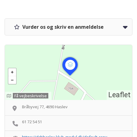
Vurder os og skriv en anmeldelse
Leaflet
Få vejbeskrivelse
Bråbyvej 77, 4690 Haslev
61 72 54 51
https://dchhaslev.klub-modul.dk/default.aspx