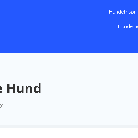
Hundefrisør
Hundem
e Hund
ge