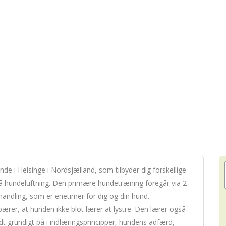
 i Helsinge i Nordsjælland, som tilbyder dig forskellige
å hundeluftning. Den primære hundetræning foregår via 2
handling, som er enetimer for dig og din hund.
r, at hunden ikke blot lærer at lystre. Den lærer også
ædt grundigt på i indlæringsprincipper, hundens adfærd,