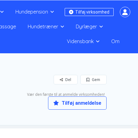
Hundepension
Tilføj virksomhed
assage
Hundetræner
Dyrlæger
Vidensbank
Om
Del
Gem
Vær den første til at anmelde virksomheden!
Tilføj anmeldelse