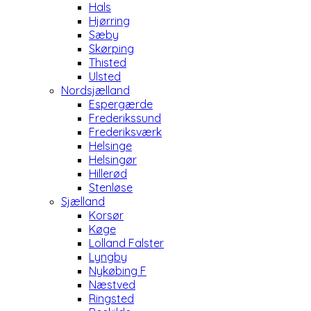
Hals
Hjørring
Sæby
Skørping
Thisted
Ulsted
Nordsjælland
Espergærde
Frederikssund
Frederiksværk
Helsinge
Helsingør
Hillerød
Stenløse
Sjælland
Korsør
Køge
Lolland Falster
Lyngby
Nykøbing F
Næstved
Ringsted