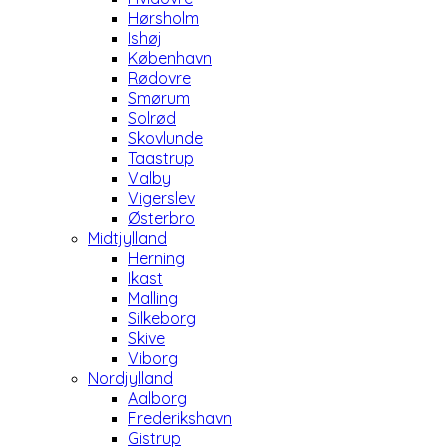
Hørsholm
Ishøj
København
Rødovre
Smørum
Solrød
Skovlunde
Taastrup
Valby
Vigerslev
Østerbro
Midtjylland
Herning
Ikast
Malling
Silkeborg
Skive
Viborg
Nordjylland
Aalborg
Frederikshavn
Gistrup