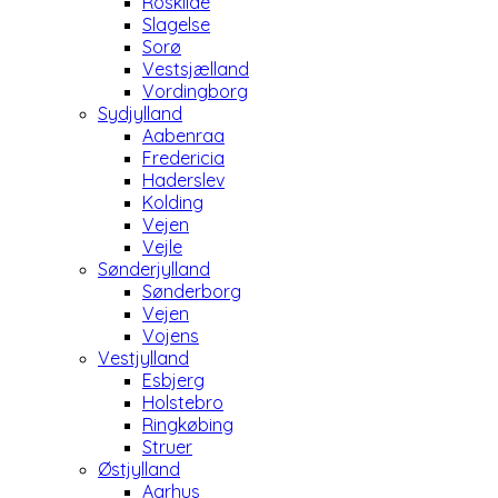
Roskilde
Slagelse
Sorø
Vestsjælland
Vordingborg
Sydjylland
Aabenraa
Fredericia
Haderslev
Kolding
Vejen
Vejle
Sønderjylland
Sønderborg
Vejen
Vojens
Vestjylland
Esbjerg
Holstebro
Ringkøbing
Struer
Østjylland
Aarhus