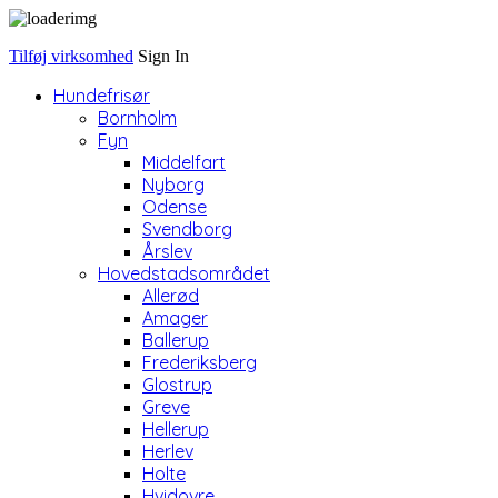
Tilføj virksomhed
Sign In
Hundefrisør
Bornholm
Fyn
Middelfart
Nyborg
Odense
Svendborg
Årslev
Hovedstadsområdet
Allerød
Amager
Ballerup
Frederiksberg
Glostrup
Greve
Hellerup
Herlev
Holte
Hvidovre