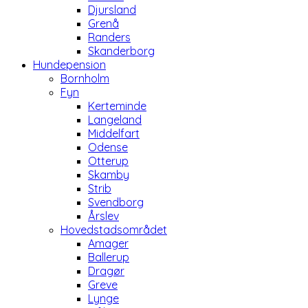
Djursland
Grenå
Randers
Skanderborg
Hundepension
Bornholm
Fyn
Kerteminde
Langeland
Middelfart
Odense
Otterup
Skamby
Strib
Svendborg
Årslev
Hovedstadsområdet
Amager
Ballerup
Dragør
Greve
Lynge