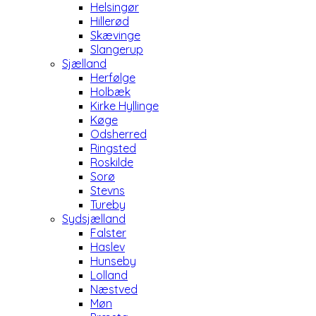
Helsingør
Hillerød
Skævinge
Slangerup
Sjælland
Herfølge
Holbæk
Kirke Hyllinge
Køge
Odsherred
Ringsted
Roskilde
Sorø
Stevns
Tureby
Sydsjælland
Falster
Haslev
Hunseby
Lolland
Næstved
Møn