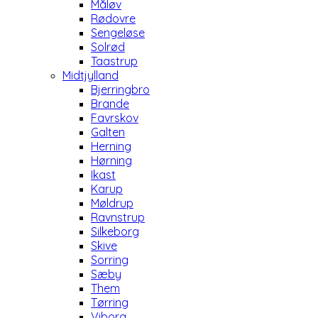
Måløv
Rødovre
Sengeløse
Solrød
Taastrup
Midtjylland
Bjerringbro
Brande
Favrskov
Galten
Herning
Hørning
Ikast
Karup
Møldrup
Ravnstrup
Silkeborg
Skive
Sorring
Sæby
Them
Tørring
Viborg