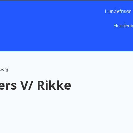
Hundefrisør
Hundem
uborg
rs V/ Rikke