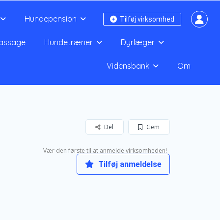
Hundepension
Tilføj virksomhed
assage
Hundetræner
Dyrlæger
Vidensbank
Om
Del
Gem
Vær den første til at anmelde virksomheden!
Tilføj anmeldelse