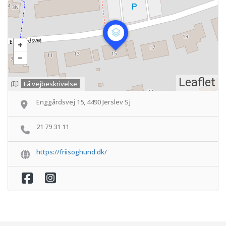
Leaflet
Få vejbeskrivelse
Enggårdsvej 15, 4490 Jerslev Sj
21 79 31 11
https://friisoghund.dk/