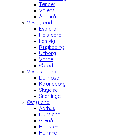
Tønder
Vojens
Åbenrå
Vestjylland
Esbjerg
Holstebro
Lemvig
Ringkøbing
Ulfborg
Varde
Ølgod
Vestsjælland
Dalmose
Kalundborg
Slagelse
Snertinge
Østjylland
Aarhus
Djursland
Grenå
Hadsten
Hammel