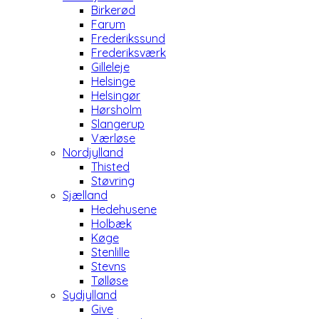
Birkerød
Farum
Frederikssund
Frederiksværk
Gilleleje
Helsinge
Helsingør
Hørsholm
Slangerup
Værløse
Nordjylland
Thisted
Støvring
Sjælland
Hedehusene
Holbæk
Køge
Stenlille
Stevns
Tølløse
Sydjylland
Give