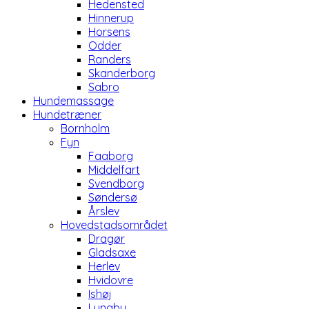
Hedensted
Hinnerup
Horsens
Odder
Randers
Skanderborg
Sabro
Hundemassage
Hundetræner
Bornholm
Fyn
Faaborg
Middelfart
Svendborg
Søndersø
Årslev
Hovedstadsområdet
Dragør
Gladsaxe
Herlev
Hvidovre
Ishøj
Lyngby