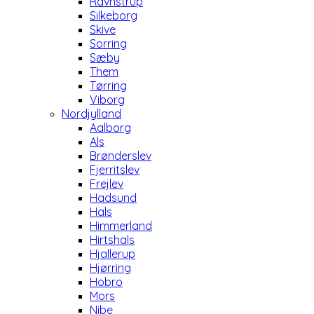
Ravnstrup
Silkeborg
Skive
Sorring
Sæby
Them
Tørring
Viborg
Nordjylland
Aalborg
Als
Brønderslev
Fjerritslev
Frejlev
Hadsund
Hals
Himmerland
Hirtshals
Hjallerup
Hjørring
Hobro
Mors
Nibe