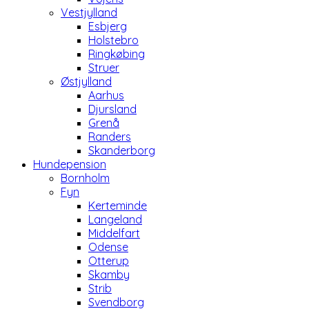
Vestjylland
Esbjerg
Holstebro
Ringkøbing
Struer
Østjylland
Aarhus
Djursland
Grenå
Randers
Skanderborg
Hundepension
Bornholm
Fyn
Kerteminde
Langeland
Middelfart
Odense
Otterup
Skamby
Strib
Svendborg