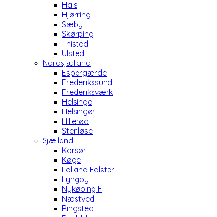
Hals
Hjørring
Sæby
Skørping
Thisted
Ulsted
Nordsjælland
Espergærde
Frederikssund
Frederiksværk
Helsinge
Helsingør
Hillerød
Stenløse
Sjælland
Korsør
Køge
Lolland Falster
Lyngby
Nykøbing F
Næstved
Ringsted