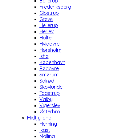
Ballerup
Frederiksberg
Glostrup
Greve
Hellerup
Herlev
Holte
Hvidovre
Hørsholm
Ishøj
København
Rødovre
Smørum
Solrød
Skovlunde
Taastrup
Valby
Vigerslev
Østerbro
Midtjylland
Herning
Ikast
Malling