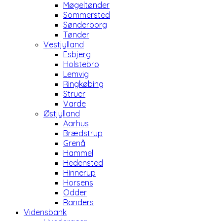
Møgeltønder
Sommersted
Sønderborg
Tønder
Vestjylland
Esbjerg
Holstebro
Lemvig
Ringkøbing
Struer
Varde
Østjylland
Aarhus
Brædstrup
Grenå
Hammel
Hedensted
Hinnerup
Horsens
Odder
Randers
Vidensbank