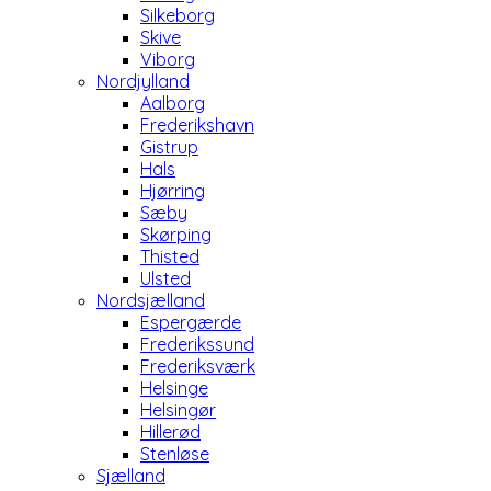
Silkeborg
Skive
Viborg
Nordjylland
Aalborg
Frederikshavn
Gistrup
Hals
Hjørring
Sæby
Skørping
Thisted
Ulsted
Nordsjælland
Espergærde
Frederikssund
Frederiksværk
Helsinge
Helsingør
Hillerød
Stenløse
Sjælland