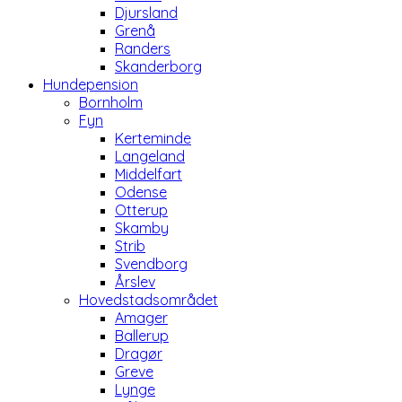
Djursland
Grenå
Randers
Skanderborg
Hundepension
Bornholm
Fyn
Kerteminde
Langeland
Middelfart
Odense
Otterup
Skamby
Strib
Svendborg
Årslev
Hovedstadsområdet
Amager
Ballerup
Dragør
Greve
Lynge