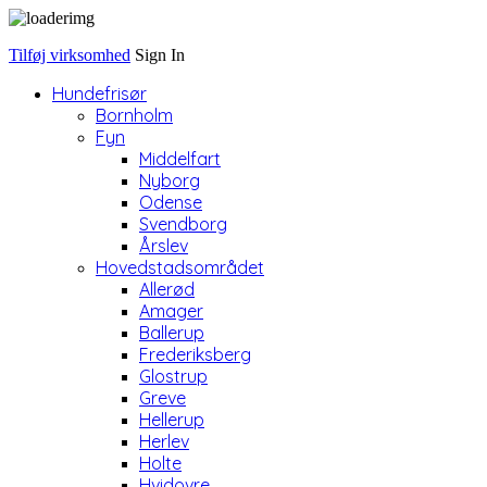
Tilføj virksomhed
Sign In
Hundefrisør
Bornholm
Fyn
Middelfart
Nyborg
Odense
Svendborg
Årslev
Hovedstadsområdet
Allerød
Amager
Ballerup
Frederiksberg
Glostrup
Greve
Hellerup
Herlev
Holte
Hvidovre