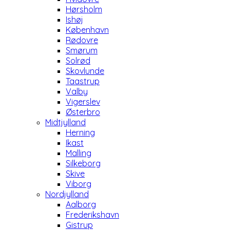
Hørsholm
Ishøj
København
Rødovre
Smørum
Solrød
Skovlunde
Taastrup
Valby
Vigerslev
Østerbro
Midtjylland
Herning
Ikast
Malling
Silkeborg
Skive
Viborg
Nordjylland
Aalborg
Frederikshavn
Gistrup