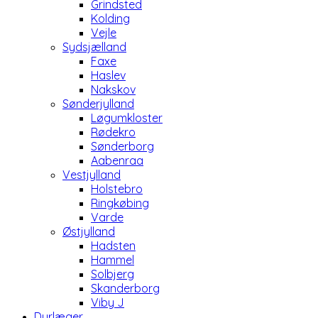
Grindsted
Kolding
Vejle
Sydsjælland
Faxe
Haslev
Nakskov
Sønderjylland
Løgumkloster
Rødekro
Sønderborg
Aabenraa
Vestjylland
Holstebro
Ringkøbing
Varde
Østjylland
Hadsten
Hammel
Solbjerg
Skanderborg
Viby J
Dyrlæger