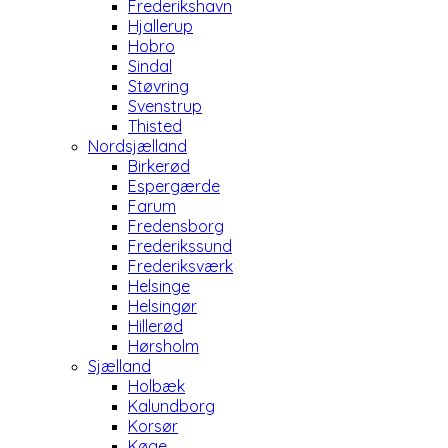
Frederikshavn
Hjallerup
Hobro
Sindal
Støvring
Svenstrup
Thisted
Nordsjælland
Birkerød
Espergærde
Farum
Fredensborg
Frederikssund
Frederiksværk
Helsinge
Helsingør
Hillerød
Hørsholm
Sjælland
Holbæk
Kalundborg
Korsør
Køge