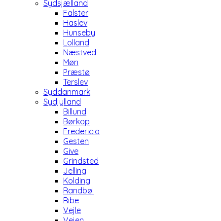
Sydsjælland
Falster
Haslev
Hunseby
Lolland
Næstved
Møn
Præstø
Terslev
Syddanmark
Sydjylland
Billund
Børkop
Fredericia
Gesten
Give
Grindsted
Jelling
Kolding
Randbøl
Ribe
Vejle
Vejen