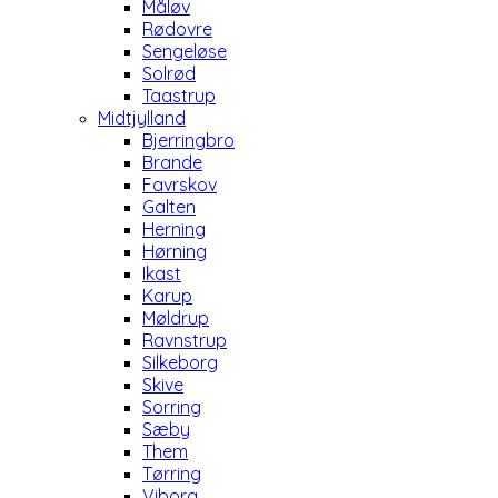
Måløv
Rødovre
Sengeløse
Solrød
Taastrup
Midtjylland
Bjerringbro
Brande
Favrskov
Galten
Herning
Hørning
Ikast
Karup
Møldrup
Ravnstrup
Silkeborg
Skive
Sorring
Sæby
Them
Tørring
Viborg