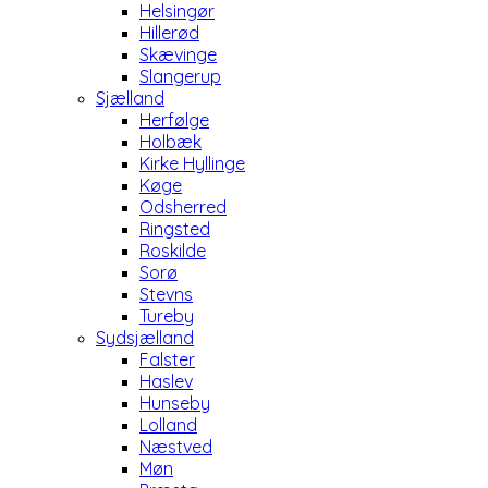
Helsingør
Hillerød
Skævinge
Slangerup
Sjælland
Herfølge
Holbæk
Kirke Hyllinge
Køge
Odsherred
Ringsted
Roskilde
Sorø
Stevns
Tureby
Sydsjælland
Falster
Haslev
Hunseby
Lolland
Næstved
Møn