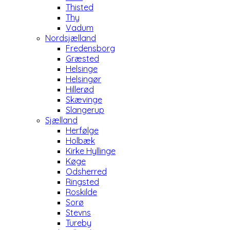
Thisted
Thy
Vadum
Nordsjælland
Fredensborg
Græsted
Helsinge
Helsingør
Hillerød
Skævinge
Slangerup
Sjælland
Herfølge
Holbæk
Kirke Hyllinge
Køge
Odsherred
Ringsted
Roskilde
Sorø
Stevns
Tureby