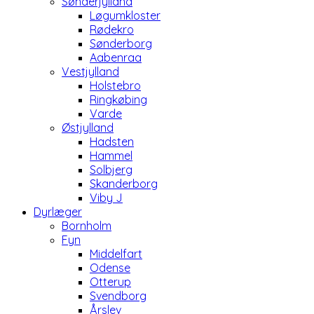
Sønderjylland
Løgumkloster
Rødekro
Sønderborg
Aabenraa
Vestjylland
Holstebro
Ringkøbing
Varde
Østjylland
Hadsten
Hammel
Solbjerg
Skanderborg
Viby J
Dyrlæger
Bornholm
Fyn
Middelfart
Odense
Otterup
Svendborg
Årslev