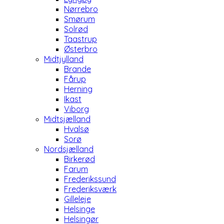
Nørrebro
Smørum
Solrød
Taastrup
Østerbro
Midtjylland
Brande
Fårup
Herning
Ikast
Viborg
Midtsjælland
Hvalsø
Sorø
Nordsjælland
Birkerød
Farum
Frederikssund
Frederiksværk
Gilleleje
Helsinge
Helsingør