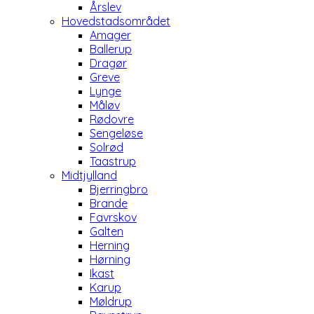
Årslev
Hovedstadsområdet
Amager
Ballerup
Dragør
Greve
Lynge
Måløv
Rødovre
Sengeløse
Solrød
Taastrup
Midtjylland
Bjerringbro
Brande
Favrskov
Galten
Herning
Hørning
Ikast
Karup
Møldrup