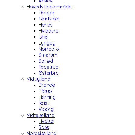
Årslev
Hovedstadsområdet
Dragør
Gladsaxe
Herlev
Hvidovre
Ishøj
Lyngby
Nørrebro
Smørum
Solrød
Taastrup
Østerbro
Midtjylland
Brande
Fårup
Herning
Ikast
Viborg
Midtsjælland
Hvalsø
Sorø
Nordsjælland