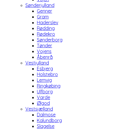
Sønderjylland
Genner
Gram
Haderslev
Rødding
Rødekro
Sønderborg
Tønder
Vojens
Åbenrå
Vestjylland
Esbjerg
Holstebro
Lemvig
Ringkøbing
Ulfborg
Varde
Ølgod
Vestsjælland
Dalmose
Kalundborg
Slagelse