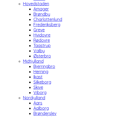
Hovedstaden
Amager
Brøndby
Charlottenlund
Frederiksberg
Greve
Hvidovre
Rødovre
Taastrup
Valby
Østerbro
Midtjylland
Bjerringbro
Herning
Ikast
Silkeborg
Skive
Viborg
Nordjylland
Aars
Aalborg
Brønderslev