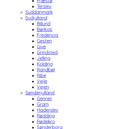
Præstø
Terslev
Syddanmark
Sydjylland
Billund
Børkop
Fredericia
Gesten
Give
Grindsted
Jelling
Kolding
Randbøl
Ribe
Vejle
Vejen
Sønderjylland
Genner
Gram
Haderslev
Rødding
Rødekro
Sønderborg