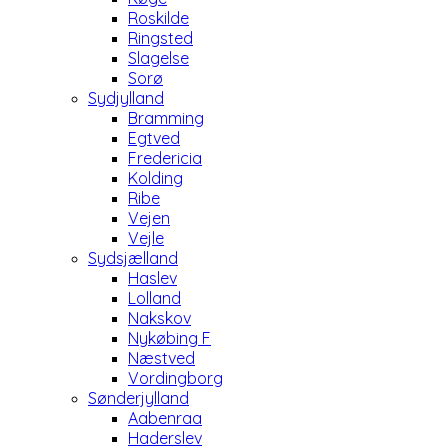
Roskilde
Ringsted
Slagelse
Sorø
Sydjylland
Bramming
Egtved
Fredericia
Kolding
Ribe
Vejen
Vejle
Sydsjælland
Haslev
Lolland
Nakskov
Nykøbing F
Næstved
Vordingborg
Sønderjylland
Aabenraa
Haderslev