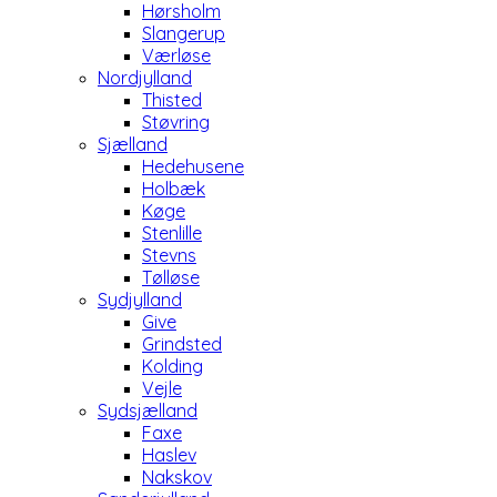
Hørsholm
Slangerup
Værløse
Nordjylland
Thisted
Støvring
Sjælland
Hedehusene
Holbæk
Køge
Stenlille
Stevns
Tølløse
Sydjylland
Give
Grindsted
Kolding
Vejle
Sydsjælland
Faxe
Haslev
Nakskov