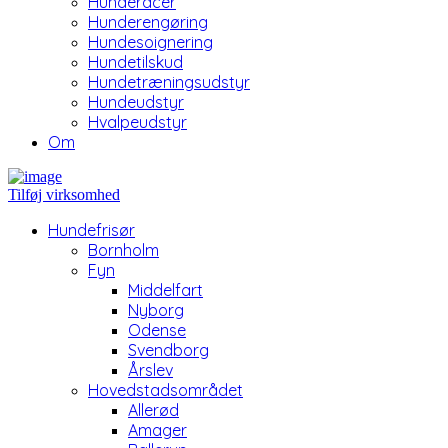
Hunderacer
Hunderengøring
Hundesoignering
Hundetilskud
Hundetræningsudstyr
Hundeudstyr
Hvalpeudstyr
Om
Tilføj virksomhed
Hundefrisør
Bornholm
Fyn
Middelfart
Nyborg
Odense
Svendborg
Årslev
Hovedstadsområdet
Allerød
Amager