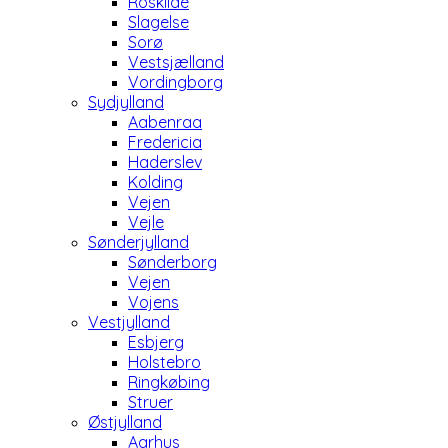
Roskilde
Slagelse
Sorø
Vestsjælland
Vordingborg
Sydjylland
Aabenraa
Fredericia
Haderslev
Kolding
Vejen
Vejle
Sønderjylland
Sønderborg
Vejen
Vojens
Vestjylland
Esbjerg
Holstebro
Ringkøbing
Struer
Østjylland
Aarhus