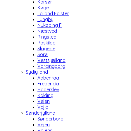
Korsør
Køge
Lolland Falster
Lyngby
Nykøbing F
Næstved
Ringsted
Roskilde
Slagelse
Sorø
Vestsjælland
Vordingborg
Sydjylland
Aabenraa
Fredericia
Haderslev
Kolding
Vejen
Vejle
Sønderjylland
Sønderborg
Vejen
Vojens