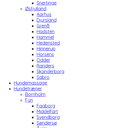
Snertinge
Østjylland
Aarhus
Djursland
Grenå
Hadsten
Hammel
Hedensted
Hinnerup
Horsens
Odder
Randers
Skanderborg
Sabro
Hundemassage
Hundetræner
Bornholm
Fyn
Faaborg
Middelfart
Svendborg
Søndersø