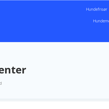
Hundefrisør
Hundem
enter
d