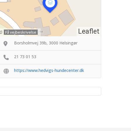
Leaflet
Få vejbeskrivelse
Borsholmvej 39b, 3000 Helsingør
21 73 01 53
https://www.hedvigs-hundecenter.dk