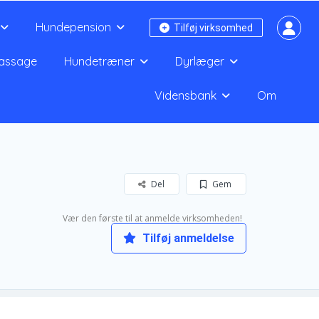
Hundepension
Tilføj virksomhed
assage
Hundetræner
Dyrlæger
Vidensbank
Om
Del
Gem
Vær den første til at anmelde virksomheden!
Tilføj anmeldelse