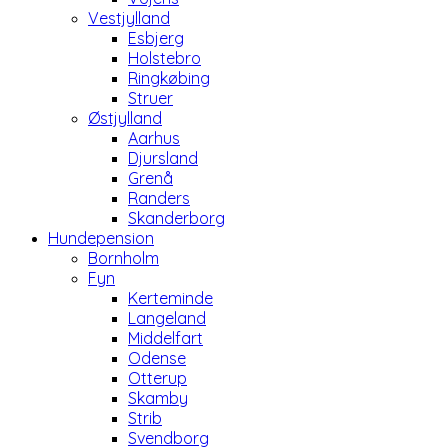
Vestjylland
Esbjerg
Holstebro
Ringkøbing
Struer
Østjylland
Aarhus
Djursland
Grenå
Randers
Skanderborg
Hundepension
Bornholm
Fyn
Kerteminde
Langeland
Middelfart
Odense
Otterup
Skamby
Strib
Svendborg