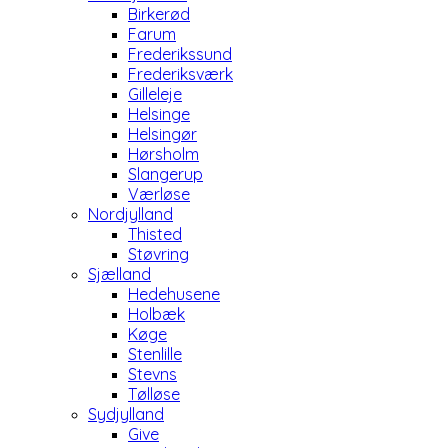
Birkerød
Farum
Frederikssund
Frederiksværk
Gilleleje
Helsinge
Helsingør
Hørsholm
Slangerup
Værløse
Nordjylland
Thisted
Støvring
Sjælland
Hedehusene
Holbæk
Køge
Stenlille
Stevns
Tølløse
Sydjylland
Give