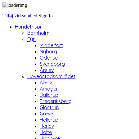
Tilføj virksomhed
Sign In
Hundefrisør
Bornholm
Fyn
Middelfart
Nyborg
Odense
Svendborg
Årslev
Hovedstadsområdet
Allerød
Amager
Ballerup
Frederiksberg
Glostrup
Greve
Hellerup
Herlev
Holte
Hvidovre