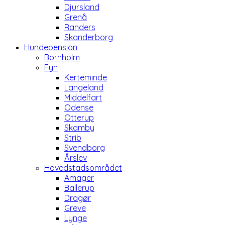
Djursland
Grenå
Randers
Skanderborg
Hundepension
Bornholm
Fyn
Kerteminde
Langeland
Middelfart
Odense
Otterup
Skamby
Strib
Svendborg
Årslev
Hovedstadsområdet
Amager
Ballerup
Dragør
Greve
Lynge