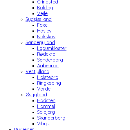
Grindsted
Kolding
Vejle
Sydsjælland
Faxe
Haslev
Nakskov
Sønderjylland
Løgumkloster
Rødekro
Sønderborg
Aabenraa
Vestjylland
Holstebro
Ringkøbing
Varde
Østjylland
Hadsten
Hammel
Solbjerg
Skanderborg
Viby J
Dyrlæger