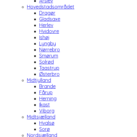
Årslev
Hovedstadsområdet
Dragør
Gladsaxe
Herlev
Hvidovre
Ishøj
Lyngby
Nørrebro
Smørum
Solrød
Taastrup
Østerbro
Midtjylland
Brande
Fårup
Herning
Ikast
Viborg
Midtsjælland
Hvalsø
Sorø
Nordsjælland