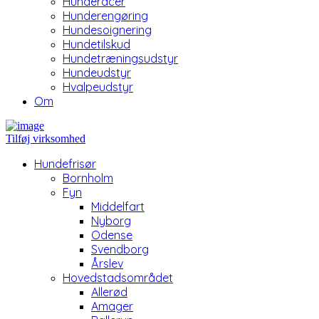
Hunderacer
Hunderengøring
Hundesoignering
Hundetilskud
Hundetræningsudstyr
Hundeudstyr
Hvalpeudstyr
Om
Tilføj virksomhed
Hundefrisør
Bornholm
Fyn
Middelfart
Nyborg
Odense
Svendborg
Årslev
Hovedstadsområdet
Allerød
Amager