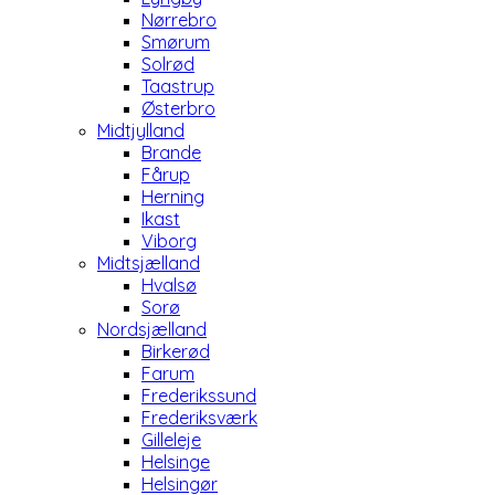
Nørrebro
Smørum
Solrød
Taastrup
Østerbro
Midtjylland
Brande
Fårup
Herning
Ikast
Viborg
Midtsjælland
Hvalsø
Sorø
Nordsjælland
Birkerød
Farum
Frederikssund
Frederiksværk
Gilleleje
Helsinge
Helsingør