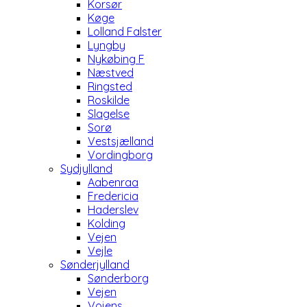
Korsør
Køge
Lolland Falster
Lyngby
Nykøbing F
Næstved
Ringsted
Roskilde
Slagelse
Sorø
Vestsjælland
Vordingborg
Sydjylland
Aabenraa
Fredericia
Haderslev
Kolding
Vejen
Vejle
Sønderjylland
Sønderborg
Vejen
Vojens