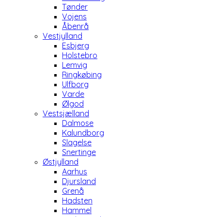
Tønder
Vojens
Åbenrå
Vestjylland
Esbjerg
Holstebro
Lemvig
Ringkøbing
Ulfborg
Varde
Ølgod
Vestsjælland
Dalmose
Kalundborg
Slagelse
Snertinge
Østjylland
Aarhus
Djursland
Grenå
Hadsten
Hammel