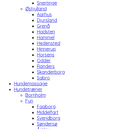
Snertinge
Østjylland
Aarhus
Djursland
Grenå
Hadsten
Hammel
Hedensted
Hinnerup
Horsens
Odder
Randers
Skanderborg
Sabro
Hundemassage
Hundetræner
Bornholm
Fyn
Faaborg
Middelfart
Svendborg
Søndersø