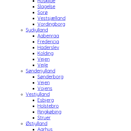
Roskilde
Slagelse
Sorø
Vestsjælland
Vordingborg
Sydjylland
Aabenraa
Fredericia
Haderslev
Kolding
Vejen
Vejle
Sønderjylland
Sønderborg
Vejen
Vojens
Vestjylland
Esbjerg
Holstebro
Ringkøbing
Struer
Østjylland
Aarhus