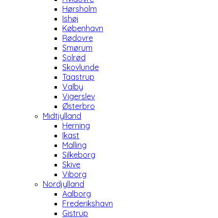
Hørsholm
Ishøj
København
Rødovre
Smørum
Solrød
Skovlunde
Taastrup
Valby
Vigerslev
Østerbro
Midtjylland
Herning
Ikast
Malling
Silkeborg
Skive
Viborg
Nordjylland
Aalborg
Frederikshavn
Gistrup