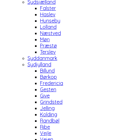
Sydsjælland
Falster
Haslev
Hunseby
Lolland
Næstved
Møn
Præstø
Terslev
Syddanmark
Sydjylland
Billund
Børkop
Fredericia
Gesten
Give
Grindsted
Jelling
Kolding
Randbøl
Ribe
Vejle
Vejen