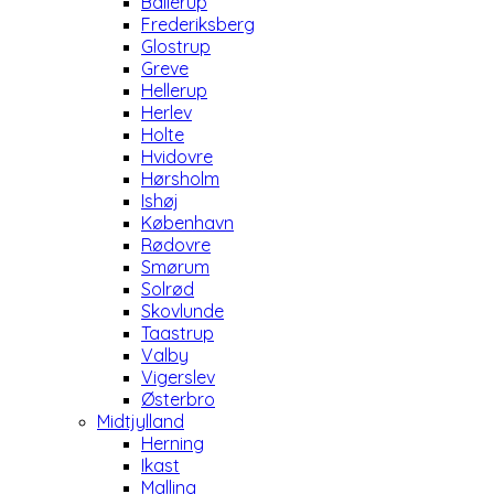
Ballerup
Frederiksberg
Glostrup
Greve
Hellerup
Herlev
Holte
Hvidovre
Hørsholm
Ishøj
København
Rødovre
Smørum
Solrød
Skovlunde
Taastrup
Valby
Vigerslev
Østerbro
Midtjylland
Herning
Ikast
Malling