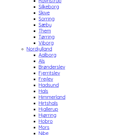
Ravnstrup
Silkeborg
Skive
Sorring
Sæby
Them
Tørring
Viborg
Nordjylland
Aalborg
Als
Brønderslev
Fjerritslev
Frejlev
Hadsund
Hals
Himmerland
Hirtshals
Hjallerup
Hjørring
Hobro
Mors
Nibe