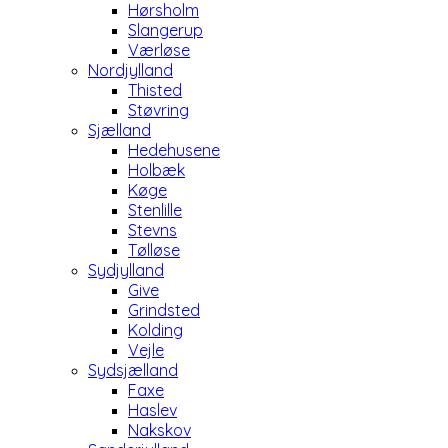
Hørsholm
Slangerup
Værløse
Nordjylland
Thisted
Støvring
Sjælland
Hedehusene
Holbæk
Køge
Stenlille
Stevns
Tølløse
Sydjylland
Give
Grindsted
Kolding
Vejle
Sydsjælland
Faxe
Haslev
Nakskov