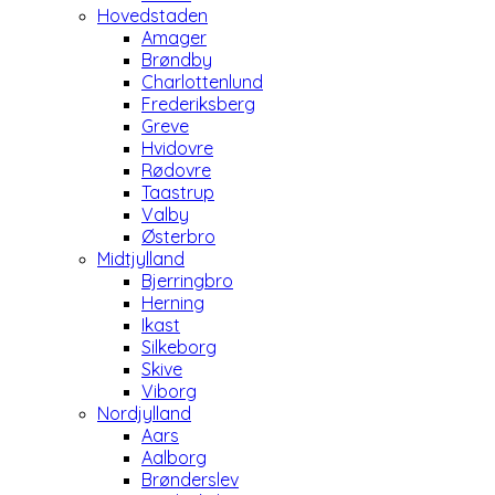
Hovedstaden
Amager
Brøndby
Charlottenlund
Frederiksberg
Greve
Hvidovre
Rødovre
Taastrup
Valby
Østerbro
Midtjylland
Bjerringbro
Herning
Ikast
Silkeborg
Skive
Viborg
Nordjylland
Aars
Aalborg
Brønderslev