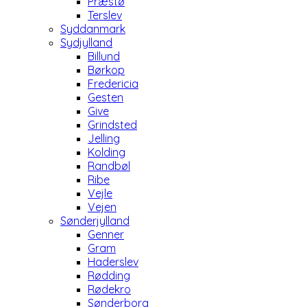
Præstø
Terslev
Syddanmark
Sydjylland
Billund
Børkop
Fredericia
Gesten
Give
Grindsted
Jelling
Kolding
Randbøl
Ribe
Vejle
Vejen
Sønderjylland
Genner
Gram
Haderslev
Rødding
Rødekro
Sønderborg