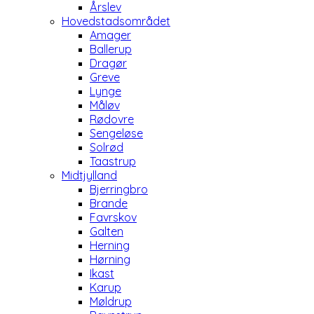
Årslev
Hovedstadsområdet
Amager
Ballerup
Dragør
Greve
Lynge
Måløv
Rødovre
Sengeløse
Solrød
Taastrup
Midtjylland
Bjerringbro
Brande
Favrskov
Galten
Herning
Hørning
Ikast
Karup
Møldrup