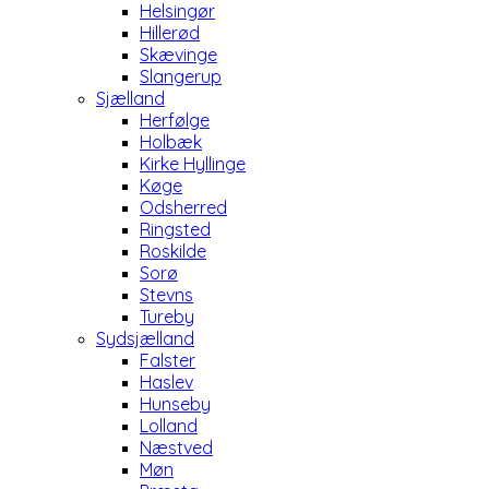
Helsingør
Hillerød
Skævinge
Slangerup
Sjælland
Herfølge
Holbæk
Kirke Hyllinge
Køge
Odsherred
Ringsted
Roskilde
Sorø
Stevns
Tureby
Sydsjælland
Falster
Haslev
Hunseby
Lolland
Næstved
Møn