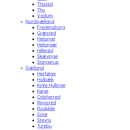
Thisted
Thy
Vadum
Nordsjælland
Fredensborg
Græsted
Helsinge
Helsingør
Hillerød
Skævinge
Slangerup
Sjælland
Herfølge
Holbæk
Kirke Hyllinge
Køge
Odsherred
Ringsted
Roskilde
Sorø
Stevns
Tureby