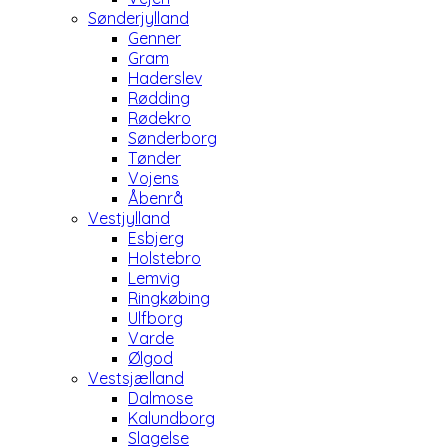
Sønderjylland
Genner
Gram
Haderslev
Rødding
Rødekro
Sønderborg
Tønder
Vojens
Åbenrå
Vestjylland
Esbjerg
Holstebro
Lemvig
Ringkøbing
Ulfborg
Varde
Ølgod
Vestsjælland
Dalmose
Kalundborg
Slagelse