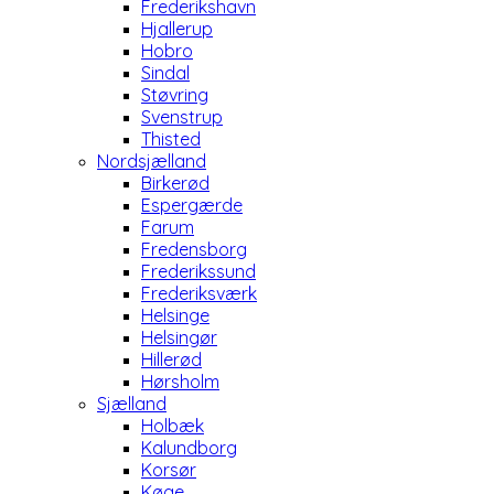
Frederikshavn
Hjallerup
Hobro
Sindal
Støvring
Svenstrup
Thisted
Nordsjælland
Birkerød
Espergærde
Farum
Fredensborg
Frederikssund
Frederiksværk
Helsinge
Helsingør
Hillerød
Hørsholm
Sjælland
Holbæk
Kalundborg
Korsør
Køge