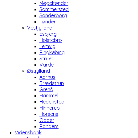
Møgeltønder
Sommersted
Sønderborg
Tønder
Vestjylland
Esbjerg
Holstebro
Lemvig
Ringkøbing
Struer
Varde
Østjylland
Aarhus
Brædstrup
Grenå
Hammel
Hedensted
Hinnerup
Horsens
Odder
Randers
Vidensbank