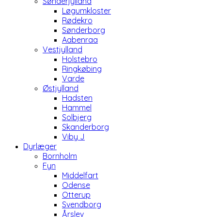
Sønderjylland
Løgumkloster
Rødekro
Sønderborg
Aabenraa
Vestjylland
Holstebro
Ringkøbing
Varde
Østjylland
Hadsten
Hammel
Solbjerg
Skanderborg
Viby J
Dyrlæger
Bornholm
Fyn
Middelfart
Odense
Otterup
Svendborg
Årslev