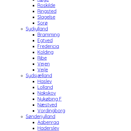
Roskilde
Ringsted
Slagelse
Sorø
Sydjylland
Bramming
Egtved
Fredericia
Kolding
Ribe
Vejen
Vejle
Sydsjælland
Haslev
Lolland
Nakskov
Nykøbing F
Næstved
Vordingborg
Sønderjylland
Aabenraa
Haderslev