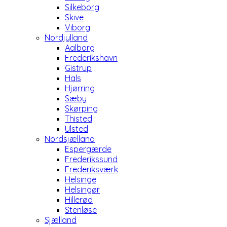
Silkeborg
Skive
Viborg
Nordjylland
Aalborg
Frederikshavn
Gistrup
Hals
Hjørring
Sæby
Skørping
Thisted
Ulsted
Nordsjælland
Espergærde
Frederikssund
Frederiksværk
Helsinge
Helsingør
Hillerød
Stenløse
Sjælland