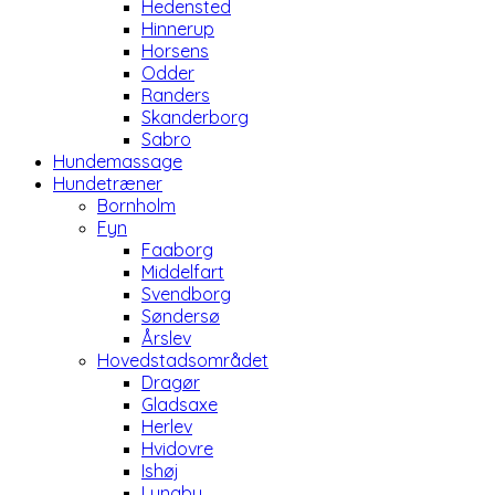
Hedensted
Hinnerup
Horsens
Odder
Randers
Skanderborg
Sabro
Hundemassage
Hundetræner
Bornholm
Fyn
Faaborg
Middelfart
Svendborg
Søndersø
Årslev
Hovedstadsområdet
Dragør
Gladsaxe
Herlev
Hvidovre
Ishøj
Lyngby