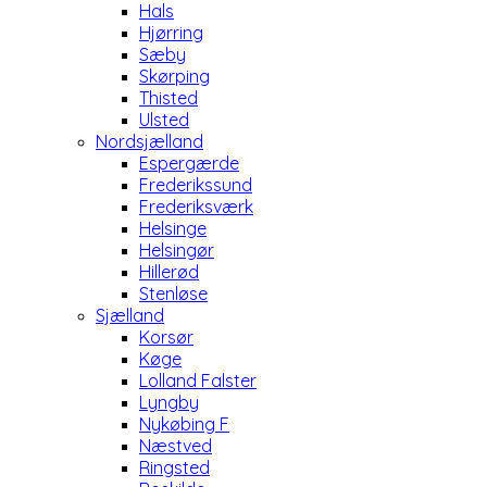
Hals
Hjørring
Sæby
Skørping
Thisted
Ulsted
Nordsjælland
Espergærde
Frederikssund
Frederiksværk
Helsinge
Helsingør
Hillerød
Stenløse
Sjælland
Korsør
Køge
Lolland Falster
Lyngby
Nykøbing F
Næstved
Ringsted