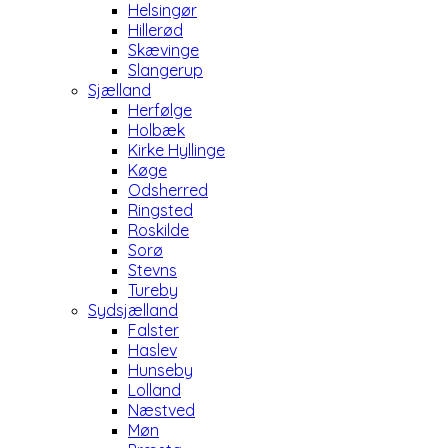
Helsingør
Hillerød
Skævinge
Slangerup
Sjælland
Herfølge
Holbæk
Kirke Hyllinge
Køge
Odsherred
Ringsted
Roskilde
Sorø
Stevns
Tureby
Sydsjælland
Falster
Haslev
Hunseby
Lolland
Næstved
Møn