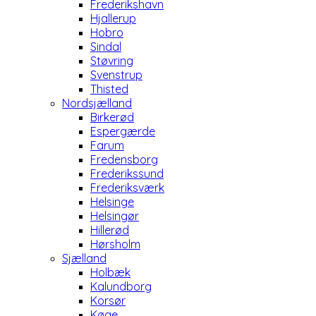
Frederikshavn
Hjallerup
Hobro
Sindal
Støvring
Svenstrup
Thisted
Nordsjælland
Birkerød
Espergærde
Farum
Fredensborg
Frederikssund
Frederiksværk
Helsinge
Helsingør
Hillerød
Hørsholm
Sjælland
Holbæk
Kalundborg
Korsør
Køge