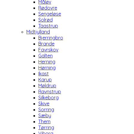
Måløv
Rødovre
Sengeløse
Solrød
Taastrup
Midtjylland
Bjerringbro
Brande
Favrskov
Galten
Herning
Hørning
Ikast
Karup
Møldrup
Ravnstrup
Silkeborg
Skive
Sorring
Sæby
Them
Tørring
Viborg