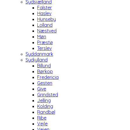
Sydsjælland
Falster
Haslev
Hunseby
Lolland
Næstved
Møn
Præstø
Terslev
Syddanmark
Sydjylland
Billund
Børkop
Fredericia
Gesten
Give
Grindsted
Jelling
Kolding
Randbøl
Ribe
Vejle
Vejen