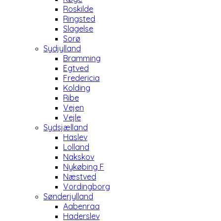
Roskilde
Ringsted
Slagelse
Sorø
Sydjylland
Bramming
Egtved
Fredericia
Kolding
Ribe
Vejen
Vejle
Sydsjælland
Haslev
Lolland
Nakskov
Nykøbing F
Næstved
Vordingborg
Sønderjylland
Aabenraa
Haderslev