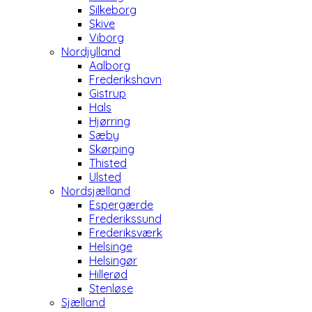
Silkeborg
Skive
Viborg
Nordjylland
Aalborg
Frederikshavn
Gistrup
Hals
Hjørring
Sæby
Skørping
Thisted
Ulsted
Nordsjælland
Espergærde
Frederikssund
Frederiksværk
Helsinge
Helsingør
Hillerød
Stenløse
Sjælland