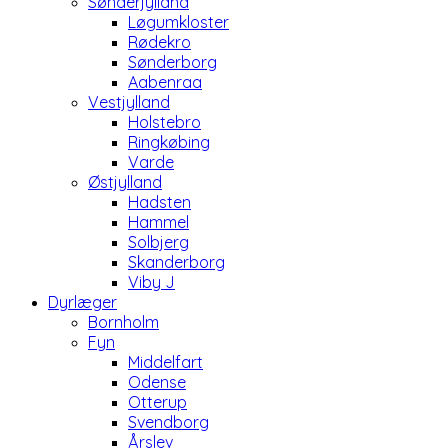
Sønderjylland
Løgumkloster
Rødekro
Sønderborg
Aabenraa
Vestjylland
Holstebro
Ringkøbing
Varde
Østjylland
Hadsten
Hammel
Solbjerg
Skanderborg
Viby J
Dyrlæger
Bornholm
Fyn
Middelfart
Odense
Otterup
Svendborg
Årslev