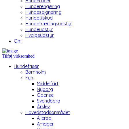
Hunderacer
Hunderengøring
Hundesoignering
Hundetilskud
Hundetræningsudstyr
Hundeudstyr
Hvalpeudstyr
Om
Tilføj virksomhed
Hundefrisør
Bornholm
Fyn
Middelfart
Nyborg
Odense
Svendborg
Årslev
Hovedstadsområdet
Allerød
Amager