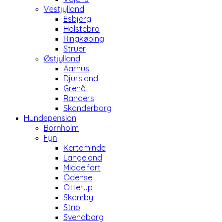
Vestjylland
Esbjerg
Holstebro
Ringkøbing
Struer
Østjylland
Aarhus
Djursland
Grenå
Randers
Skanderborg
Hundepension
Bornholm
Fyn
Kerteminde
Langeland
Middelfart
Odense
Otterup
Skamby
Strib
Svendborg