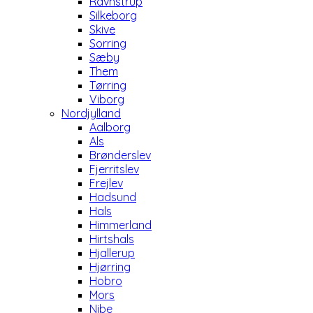
Ravnstrup
Silkeborg
Skive
Sorring
Sæby
Them
Tørring
Viborg
Nordjylland
Aalborg
Als
Brønderslev
Fjerritslev
Frejlev
Hadsund
Hals
Himmerland
Hirtshals
Hjallerup
Hjørring
Hobro
Mors
Nibe