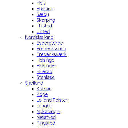
Hals
Hjørring
Sæby
Skørping
Thisted
Ulsted
Nordsjælland
Espergærde
Frederikssund
Frederiksværk
Helsinge
Helsingør
Hillerød
Stenløse
Sjælland
Korsør
Køge
Lolland Falster
Lyngby
Nykøbing F
Næstved
Ringsted