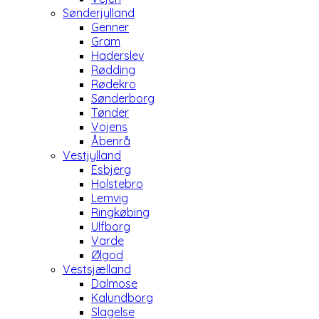
Sønderjylland
Genner
Gram
Haderslev
Rødding
Rødekro
Sønderborg
Tønder
Vojens
Åbenrå
Vestjylland
Esbjerg
Holstebro
Lemvig
Ringkøbing
Ulfborg
Varde
Ølgod
Vestsjælland
Dalmose
Kalundborg
Slagelse