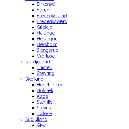
Birkerød
Farum
Frederikssund
Frederiksværk
Gilleleje
Helsinge
Helsingør
Hørsholm
Slangerup
Værløse
Nordjylland
Thisted
Støvring
Sjælland
Hedehusene
Holbæk
Køge
Stenlille
Stevns
Tølløse
Sydjylland
Give