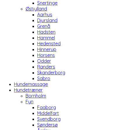
Snertinge
Østjylland
Aarhus
Djursland
Grenå
Hadsten
Hammel
Hedensted
Hinnerup
Horsens
Odder
Randers
Skanderborg
Sabro
Hundemassage
Hundetræner
Bornholm
Fyn
Faaborg
Middelfart
Svendborg
Søndersø