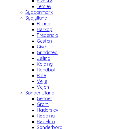
Præstø
Terslev
Syddanmark
Sydjylland
Billund
Børkop
Fredericia
Gesten
Give
Grindsted
Jelling
Kolding
Randbøl
Ribe
Vejle
Vejen
Sønderjylland
Genner
Gram
Haderslev
Rødding
Rødekro
Sønderborg