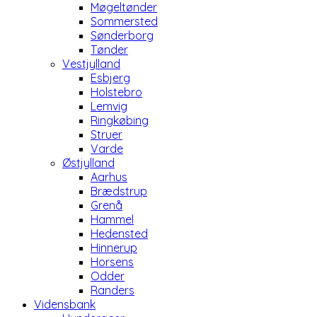
Møgeltønder
Sommersted
Sønderborg
Tønder
Vestjylland
Esbjerg
Holstebro
Lemvig
Ringkøbing
Struer
Varde
Østjylland
Aarhus
Brædstrup
Grenå
Hammel
Hedensted
Hinnerup
Horsens
Odder
Randers
Vidensbank