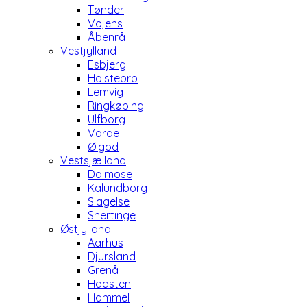
Tønder
Vojens
Åbenrå
Vestjylland
Esbjerg
Holstebro
Lemvig
Ringkøbing
Ulfborg
Varde
Ølgod
Vestsjælland
Dalmose
Kalundborg
Slagelse
Snertinge
Østjylland
Aarhus
Djursland
Grenå
Hadsten
Hammel