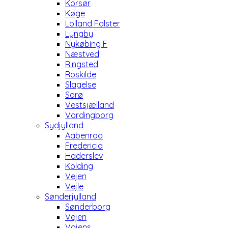
Korsør
Køge
Lolland Falster
Lyngby
Nykøbing F
Næstved
Ringsted
Roskilde
Slagelse
Sorø
Vestsjælland
Vordingborg
Sydjylland
Aabenraa
Fredericia
Haderslev
Kolding
Vejen
Vejle
Sønderjylland
Sønderborg
Vejen
Vojens