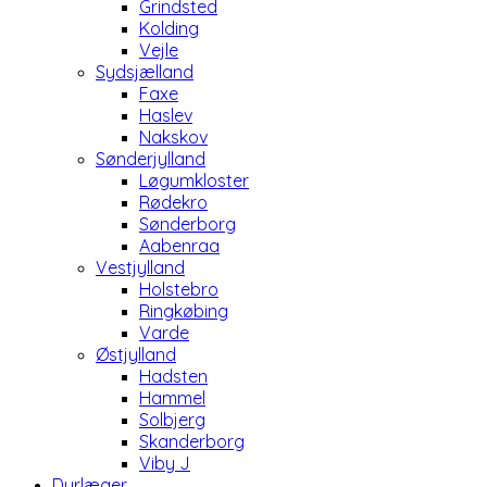
Grindsted
Kolding
Vejle
Sydsjælland
Faxe
Haslev
Nakskov
Sønderjylland
Løgumkloster
Rødekro
Sønderborg
Aabenraa
Vestjylland
Holstebro
Ringkøbing
Varde
Østjylland
Hadsten
Hammel
Solbjerg
Skanderborg
Viby J
Dyrlæger