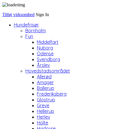
Tilføj virksomhed
Sign In
Hundefrisør
Bornholm
Fyn
Middelfart
Nyborg
Odense
Svendborg
Årslev
Hovedstadsområdet
Allerød
Amager
Ballerup
Frederiksberg
Glostrup
Greve
Hellerup
Herlev
Holte
Hvidovre