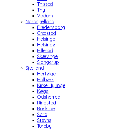
Thisted
Thy
Vadum
Nordsjælland
Fredensborg
Græsted
Helsinge
Helsingør
Hillerød
Skævinge
Slangerup
Sjælland
Herfølge
Holbæk
Kirke Hyllinge
Køge
Odsherred
Ringsted
Roskilde
Sorø
Stevns
Tureby