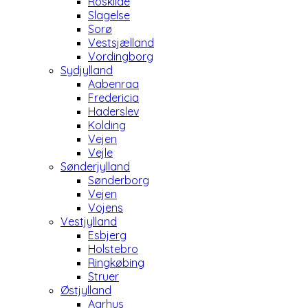
Roskilde
Slagelse
Sorø
Vestsjælland
Vordingborg
Sydjylland
Aabenraa
Fredericia
Haderslev
Kolding
Vejen
Vejle
Sønderjylland
Sønderborg
Vejen
Vojens
Vestjylland
Esbjerg
Holstebro
Ringkøbing
Struer
Østjylland
Aarhus