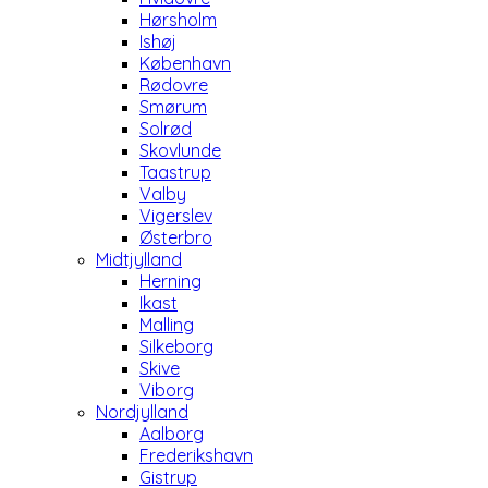
Hørsholm
Ishøj
København
Rødovre
Smørum
Solrød
Skovlunde
Taastrup
Valby
Vigerslev
Østerbro
Midtjylland
Herning
Ikast
Malling
Silkeborg
Skive
Viborg
Nordjylland
Aalborg
Frederikshavn
Gistrup