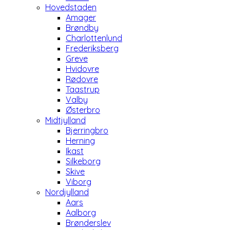
Hovedstaden
Amager
Brøndby
Charlottenlund
Frederiksberg
Greve
Hvidovre
Rødovre
Taastrup
Valby
Østerbro
Midtjylland
Bjerringbro
Herning
Ikast
Silkeborg
Skive
Viborg
Nordjylland
Aars
Aalborg
Brønderslev