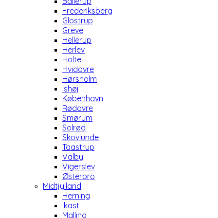
Ballerup
Frederiksberg
Glostrup
Greve
Hellerup
Herlev
Holte
Hvidovre
Hørsholm
Ishøj
København
Rødovre
Smørum
Solrød
Skovlunde
Taastrup
Valby
Vigerslev
Østerbro
Midtjylland
Herning
Ikast
Malling