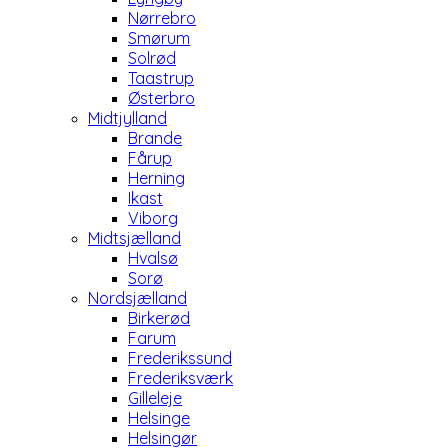
Nørrebro
Smørum
Solrød
Taastrup
Østerbro
Midtjylland
Brande
Fårup
Herning
Ikast
Viborg
Midtsjælland
Hvalsø
Sorø
Nordsjælland
Birkerød
Farum
Frederikssund
Frederiksværk
Gilleleje
Helsinge
Helsingør