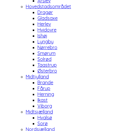
Årslev
Hovedstadsområdet
Dragør
Gladsaxe
Herlev
Hvidovre
Ishøj
Lyngby
Nørrebro
Smørum
Solrød
Taastrup
Østerbro
Midtjylland
Brande
Fårup
Herning
Ikast
Viborg
Midtsjælland
Hvalsø
Sorø
Nordsjælland