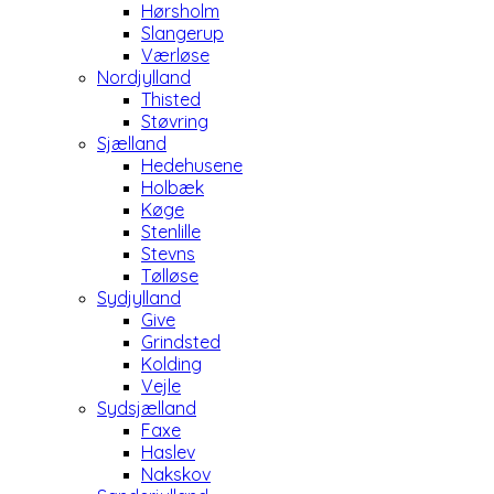
Hørsholm
Slangerup
Værløse
Nordjylland
Thisted
Støvring
Sjælland
Hedehusene
Holbæk
Køge
Stenlille
Stevns
Tølløse
Sydjylland
Give
Grindsted
Kolding
Vejle
Sydsjælland
Faxe
Haslev
Nakskov