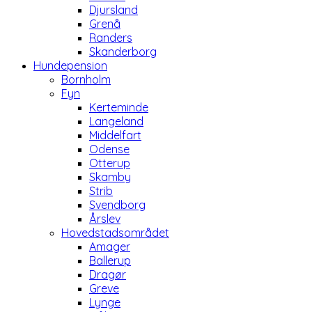
Djursland
Grenå
Randers
Skanderborg
Hundepension
Bornholm
Fyn
Kerteminde
Langeland
Middelfart
Odense
Otterup
Skamby
Strib
Svendborg
Årslev
Hovedstadsområdet
Amager
Ballerup
Dragør
Greve
Lynge