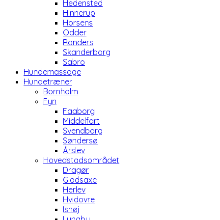
Hedensted
Hinnerup
Horsens
Odder
Randers
Skanderborg
Sabro
Hundemassage
Hundetræner
Bornholm
Fyn
Faaborg
Middelfart
Svendborg
Søndersø
Årslev
Hovedstadsområdet
Dragør
Gladsaxe
Herlev
Hvidovre
Ishøj
Lyngby