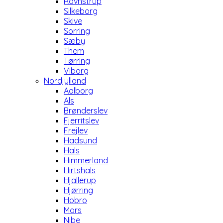
Ravnstrup
Silkeborg
Skive
Sorring
Sæby
Them
Tørring
Viborg
Nordjylland
Aalborg
Als
Brønderslev
Fjerritslev
Frejlev
Hadsund
Hals
Himmerland
Hirtshals
Hjallerup
Hjørring
Hobro
Mors
Nibe