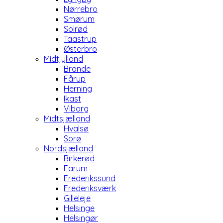
Nørrebro
Smørum
Solrød
Taastrup
Østerbro
Midtjylland
Brande
Fårup
Herning
Ikast
Viborg
Midtsjælland
Hvalsø
Sorø
Nordsjælland
Birkerød
Farum
Frederikssund
Frederiksværk
Gilleleje
Helsinge
Helsingør