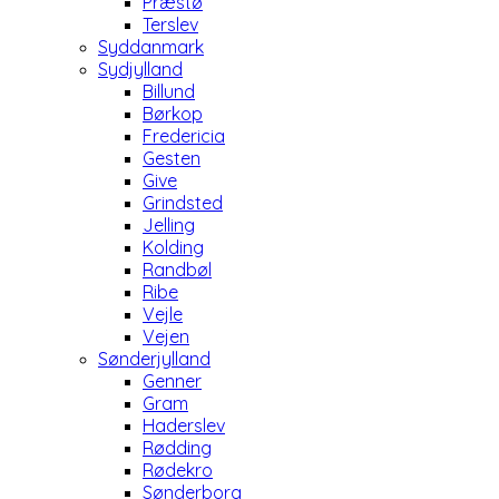
Præstø
Terslev
Syddanmark
Sydjylland
Billund
Børkop
Fredericia
Gesten
Give
Grindsted
Jelling
Kolding
Randbøl
Ribe
Vejle
Vejen
Sønderjylland
Genner
Gram
Haderslev
Rødding
Rødekro
Sønderborg