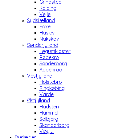
Grindsted
Kolding
Vejle
Sydsjælland
Faxe
Haslev
Nakskov
Sønderjylland
Løgumkloster
Rødekro
Sønderborg
Aabenraa
Vestjylland
Holstebro
Ringkøbing
Varde
Østjylland
Hadsten
Hammel
Solbjerg
Skanderborg
Viby J
Dyrlæger