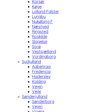
Korsør
Køge
Lolland Falster
Lyngby
Nykøbing F
Næstved
Ringsted
Roskilde
Slagelse
Sorø
Vestsjælland
Vordingborg
Sydjylland
Aabenraa
Fredericia
Haderslev
Kolding
Vejen
Vejle
Sønderjylland
Sønderborg
Vejen
Vojens