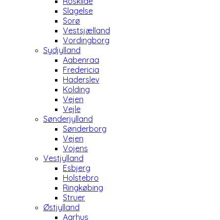
Roskilde
Slagelse
Sorø
Vestsjælland
Vordingborg
Sydjylland
Aabenraa
Fredericia
Haderslev
Kolding
Vejen
Vejle
Sønderjylland
Sønderborg
Vejen
Vojens
Vestjylland
Esbjerg
Holstebro
Ringkøbing
Struer
Østjylland
Aarhus