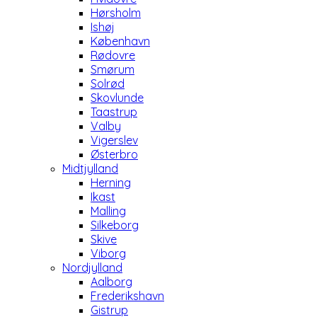
Hørsholm
Ishøj
København
Rødovre
Smørum
Solrød
Skovlunde
Taastrup
Valby
Vigerslev
Østerbro
Midtjylland
Herning
Ikast
Malling
Silkeborg
Skive
Viborg
Nordjylland
Aalborg
Frederikshavn
Gistrup