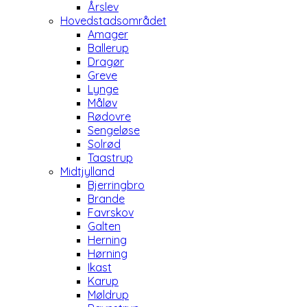
Årslev
Hovedstadsområdet
Amager
Ballerup
Dragør
Greve
Lynge
Måløv
Rødovre
Sengeløse
Solrød
Taastrup
Midtjylland
Bjerringbro
Brande
Favrskov
Galten
Herning
Hørning
Ikast
Karup
Møldrup