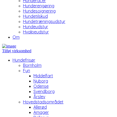
Hunderacer
Hunderengøring
Hundesoignering
Hundetilskud
Hundetræningsudstyr
Hundeudstyr
Hvalpeudstyr
Om
Tilføj virksomhed
Hundefrisør
Bornholm
Fyn
Middelfart
Nyborg
Odense
Svendborg
Årslev
Hovedstadsområdet
Allerød
Amager