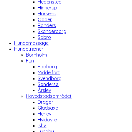
Hedensted
Hinnerup
Horsens
Odder
Randers
Skanderborg
Sabro
Hundemassage
Hundetræner
Bornholm
Fyn
Faaborg
Middelfart
Svendborg
Søndersø
Årslev
Hovedstadsområdet
Dragør
Gladsaxe
Herlev
Hvidovre
Ishøj
Lyngby