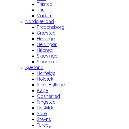
Thisted
Thy
Vadum
Nordsjælland
Fredensborg
Græsted
Helsinge
Helsingør
Hillerød
Skævinge
Slangerup
Sjælland
Herfølge
Holbæk
Kirke Hyllinge
Køge
Odsherred
Ringsted
Roskilde
Sorø
Stevns
Tureby