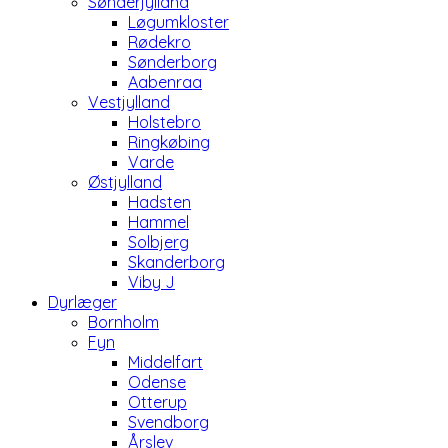
Sønderjylland
Løgumkloster
Rødekro
Sønderborg
Aabenraa
Vestjylland
Holstebro
Ringkøbing
Varde
Østjylland
Hadsten
Hammel
Solbjerg
Skanderborg
Viby J
Dyrlæger
Bornholm
Fyn
Middelfart
Odense
Otterup
Svendborg
Årslev