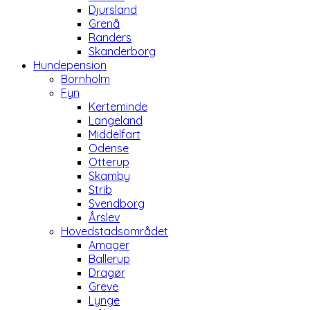
Djursland
Grenå
Randers
Skanderborg
Hundepension
Bornholm
Fyn
Kerteminde
Langeland
Middelfart
Odense
Otterup
Skamby
Strib
Svendborg
Årslev
Hovedstadsområdet
Amager
Ballerup
Dragør
Greve
Lynge