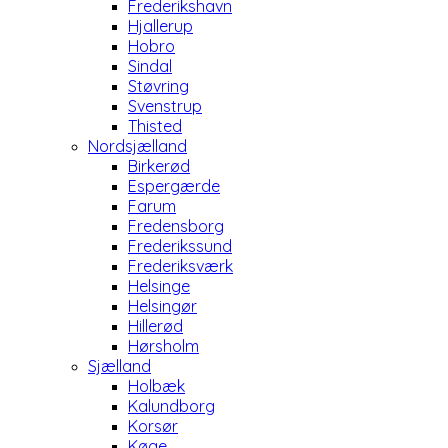
Frederikshavn
Hjallerup
Hobro
Sindal
Støvring
Svenstrup
Thisted
Nordsjælland
Birkerød
Espergærde
Farum
Fredensborg
Frederikssund
Frederiksværk
Helsinge
Helsingør
Hillerød
Hørsholm
Sjælland
Holbæk
Kalundborg
Korsør
Køge