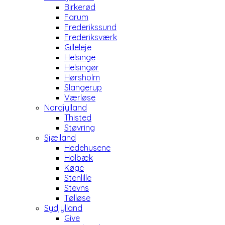
Birkerød
Farum
Frederikssund
Frederiksværk
Gilleleje
Helsinge
Helsingør
Hørsholm
Slangerup
Værløse
Nordjylland
Thisted
Støvring
Sjælland
Hedehusene
Holbæk
Køge
Stenlille
Stevns
Tølløse
Sydjylland
Give