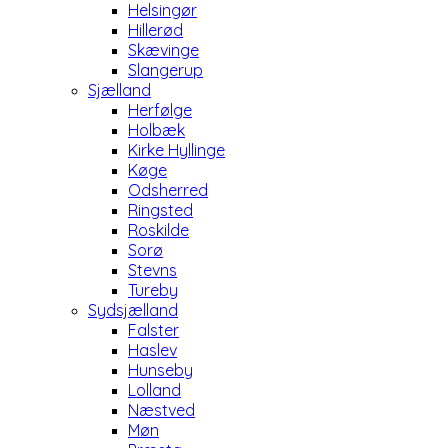
Helsingør
Hillerød
Skævinge
Slangerup
Sjælland
Herfølge
Holbæk
Kirke Hyllinge
Køge
Odsherred
Ringsted
Roskilde
Sorø
Stevns
Tureby
Sydsjælland
Falster
Haslev
Hunseby
Lolland
Næstved
Møn