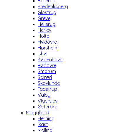
Ballerup
Frederiksberg
Glostrup
Greve
Hellerup
Herlev
Holte
Hvidovre
Hørsholm
Ishøj
København
Rødovre
Smørum
Solrød
Skovlunde
Taastrup
Valby
Vigerslev
Østerbro
Midtjylland
Herning
Ikast
Malling