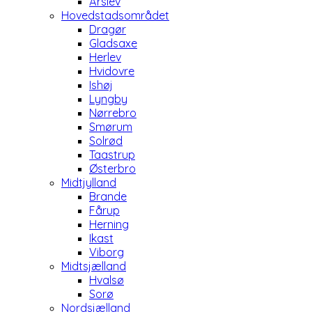
Årslev
Hovedstadsområdet
Dragør
Gladsaxe
Herlev
Hvidovre
Ishøj
Lyngby
Nørrebro
Smørum
Solrød
Taastrup
Østerbro
Midtjylland
Brande
Fårup
Herning
Ikast
Viborg
Midtsjælland
Hvalsø
Sorø
Nordsjælland