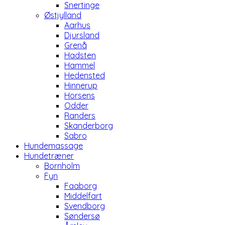
Snertinge
Østjylland
Aarhus
Djursland
Grenå
Hadsten
Hammel
Hedensted
Hinnerup
Horsens
Odder
Randers
Skanderborg
Sabro
Hundemassage
Hundetræner
Bornholm
Fyn
Faaborg
Middelfart
Svendborg
Søndersø