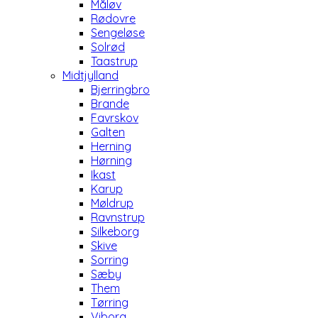
Måløv
Rødovre
Sengeløse
Solrød
Taastrup
Midtjylland
Bjerringbro
Brande
Favrskov
Galten
Herning
Hørning
Ikast
Karup
Møldrup
Ravnstrup
Silkeborg
Skive
Sorring
Sæby
Them
Tørring
Viborg