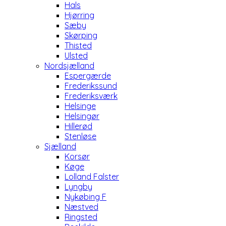
Hals
Hjørring
Sæby
Skørping
Thisted
Ulsted
Nordsjælland
Espergærde
Frederikssund
Frederiksværk
Helsinge
Helsingør
Hillerød
Stenløse
Sjælland
Korsør
Køge
Lolland Falster
Lyngby
Nykøbing F
Næstved
Ringsted