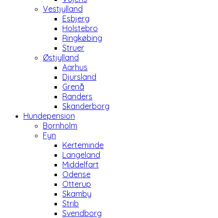
Vestjylland
Esbjerg
Holstebro
Ringkøbing
Struer
Østjylland
Aarhus
Djursland
Grenå
Randers
Skanderborg
Hundepension
Bornholm
Fyn
Kerteminde
Langeland
Middelfart
Odense
Otterup
Skamby
Strib
Svendborg