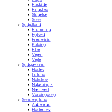
Roskilde
Ringsted
Slagelse
Sorø
Sydjylland
Bramming
Egtved
Fredericia
Kolding
Ribe
Vejen
Vejle
Sydsjælland
Haslev
Lolland
Nakskov
Nykøbing F
Næstved
Vordingborg
Sønderjylland
Aabenraa
Haderslev