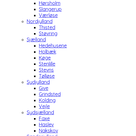
Hørsholm
Slangerup
Værløse
Nordjylland
Thisted
Støvring
Sjælland
Hedehusene
Holbæk
Køge
Stenlille
Stevns
Tølløse
Sydjylland
Give
Grindsted
Kolding
Vejle
Sydsjælland
Faxe
Haslev
Nakskov