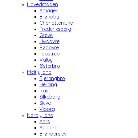
Hovedstaden
Amager
Brøndby
Charlottenlund
Frederiksberg
Greve
Hvidovre
Rødovre
Taastrup
Valby
Østerbro
Midtjylland
Bjerringbro
Herning
Ikast
Silkeborg
Skive
Viborg
Nordjylland
Aars
Aalborg
Brønderslev