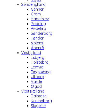
Sønderjylland
Genner
Gram
Haderslev
Rødding
Rødekro
Sønderborg
Tønder
Vojens
Åbenrå
Vestjylland
Esbjerg
Holstebro
Lemvig
Ringkøbing
Ulfborg
Varde
Ølgod
Vestsjælland
Dalmose
Kalundborg
Slagelse