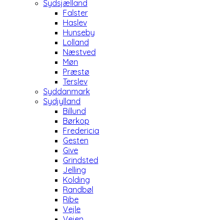
Sydsjælland
Falster
Haslev
Hunseby
Lolland
Næstved
Møn
Præstø
Terslev
Syddanmark
Sydjylland
Billund
Børkop
Fredericia
Gesten
Give
Grindsted
Jelling
Kolding
Randbøl
Ribe
Vejle
Vejen