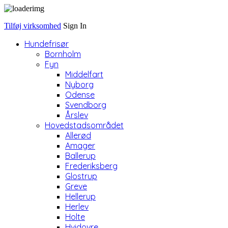
Tilføj virksomhed
Sign In
Hundefrisør
Bornholm
Fyn
Middelfart
Nyborg
Odense
Svendborg
Årslev
Hovedstadsområdet
Allerød
Amager
Ballerup
Frederiksberg
Glostrup
Greve
Hellerup
Herlev
Holte
Hvidovre