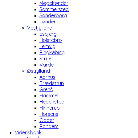
Møgeltønder
Sommersted
Sønderborg
Tønder
Vestjylland
Esbjerg
Holstebro
Lemvig
Ringkøbing
Struer
Varde
Østjylland
Aarhus
Brædstrup
Grenå
Hammel
Hedensted
Hinnerup
Horsens
Odder
Randers
Vidensbank