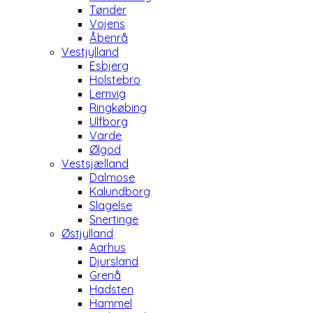
Tønder
Vojens
Åbenrå
Vestjylland
Esbjerg
Holstebro
Lemvig
Ringkøbing
Ulfborg
Varde
Ølgod
Vestsjælland
Dalmose
Kalundborg
Slagelse
Snertinge
Østjylland
Aarhus
Djursland
Grenå
Hadsten
Hammel