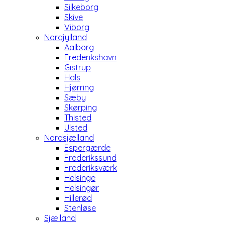
Silkeborg
Skive
Viborg
Nordjylland
Aalborg
Frederikshavn
Gistrup
Hals
Hjørring
Sæby
Skørping
Thisted
Ulsted
Nordsjælland
Espergærde
Frederikssund
Frederiksværk
Helsinge
Helsingør
Hillerød
Stenløse
Sjælland