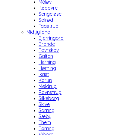
Måløv
Rødovre
Sengeløse
Solrød
Taastrup
Midtjylland
Bjerringbro
Brande
Favrskov
Galten
Herning
Hørning
Ikast
Karup
Møldrup
Ravnstrup
Silkeborg
Skive
Sorring
Sæby
Them
Tørring
Viborg