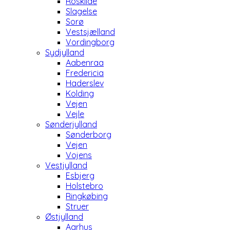
Roskilde
Slagelse
Sorø
Vestsjælland
Vordingborg
Sydjylland
Aabenraa
Fredericia
Haderslev
Kolding
Vejen
Vejle
Sønderjylland
Sønderborg
Vejen
Vojens
Vestjylland
Esbjerg
Holstebro
Ringkøbing
Struer
Østjylland
Aarhus