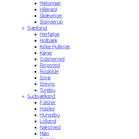
Helsingør
Hillerød
Skævinge
Slangerup
Sjælland
Herfølge
Holbæk
Kirke Hyllinge
Køge
Odsherred
Ringsted
Roskilde
Sorø
Stevns
Tureby
Sydsjælland
Falster
Haslev
Hunseby
Lolland
Næstved
Møn