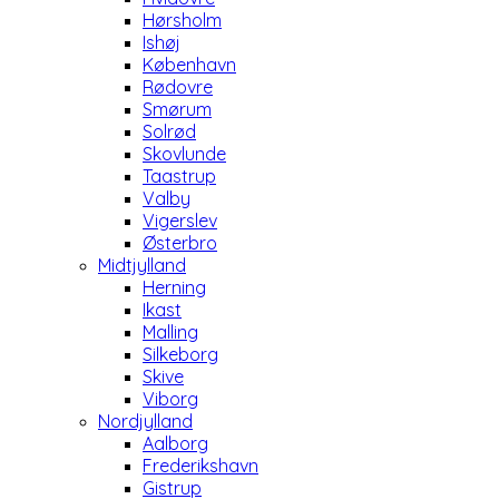
Hørsholm
Ishøj
København
Rødovre
Smørum
Solrød
Skovlunde
Taastrup
Valby
Vigerslev
Østerbro
Midtjylland
Herning
Ikast
Malling
Silkeborg
Skive
Viborg
Nordjylland
Aalborg
Frederikshavn
Gistrup