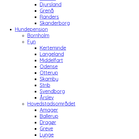
Djursland
Grenå
Randers
Skanderborg
Hundepension
Bornholm
Fyn
Kerteminde
Langeland
Middelfart
Odense
Otterup
Skamby
Strib
Svendborg
Årslev
Hovedstadsområdet
Amager
Ballerup
Dragør
Greve
Lynge