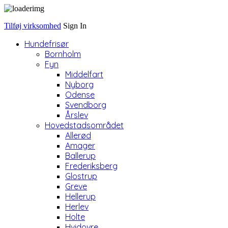
Tilføj virksomhed
Sign In
Hundefrisør
Bornholm
Fyn
Middelfart
Nyborg
Odense
Svendborg
Årslev
Hovedstadsområdet
Allerød
Amager
Ballerup
Frederiksberg
Glostrup
Greve
Hellerup
Herlev
Holte
Hvidovre