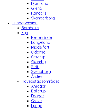
Djursland
Grenå
Randers
Skanderborg
Hundepension
Bornholm
Fyn
Kerteminde
Langeland
Middelfart
Odense
Otterup
Skamby
Strib
Svendborg
Årslev
Hovedstadsområdet
Amager
Ballerup
Dragør
Greve
Lynge