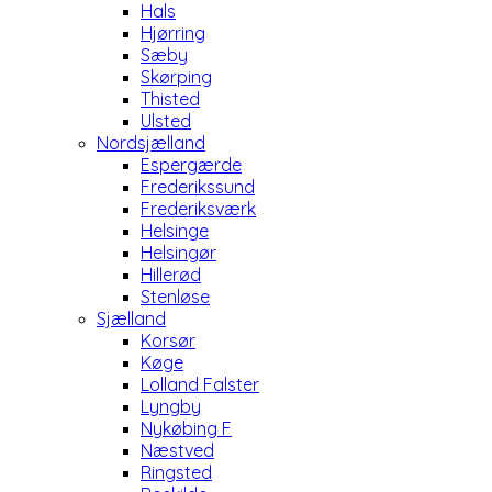
Hals
Hjørring
Sæby
Skørping
Thisted
Ulsted
Nordsjælland
Espergærde
Frederikssund
Frederiksværk
Helsinge
Helsingør
Hillerød
Stenløse
Sjælland
Korsør
Køge
Lolland Falster
Lyngby
Nykøbing F
Næstved
Ringsted