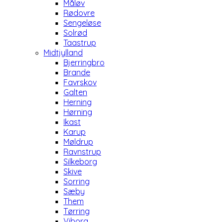
Måløv
Rødovre
Sengeløse
Solrød
Taastrup
Midtjylland
Bjerringbro
Brande
Favrskov
Galten
Herning
Hørning
Ikast
Karup
Møldrup
Ravnstrup
Silkeborg
Skive
Sorring
Sæby
Them
Tørring
Viborg