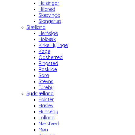
Helsingør
Hillerød
Skævinge
Slangerup
Sjælland
Herfølge
Holbæk
Kirke Hyllinge
Køge
Odsherred
Ringsted
Roskilde
Sorø
Stevns
Tureby
Sydsjælland
Falster
Haslev
Hunseby
Lolland
Næstved
Møn