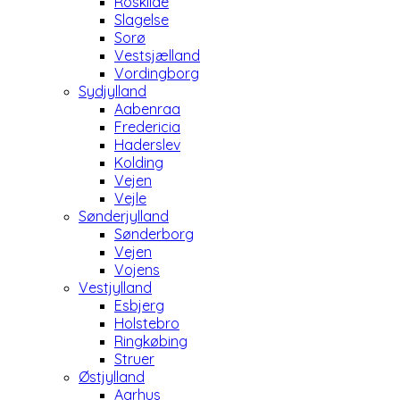
Roskilde
Slagelse
Sorø
Vestsjælland
Vordingborg
Sydjylland
Aabenraa
Fredericia
Haderslev
Kolding
Vejen
Vejle
Sønderjylland
Sønderborg
Vejen
Vojens
Vestjylland
Esbjerg
Holstebro
Ringkøbing
Struer
Østjylland
Aarhus