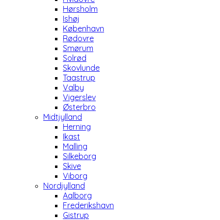
Hørsholm
Ishøj
København
Rødovre
Smørum
Solrød
Skovlunde
Taastrup
Valby
Vigerslev
Østerbro
Midtjylland
Herning
Ikast
Malling
Silkeborg
Skive
Viborg
Nordjylland
Aalborg
Frederikshavn
Gistrup