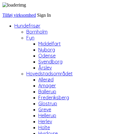
Tilføj virksomhed
Sign In
Hundefrisør
Bornholm
Fyn
Middelfart
Nyborg
Odense
Svendborg
Årslev
Hovedstadsområdet
Allerød
Amager
Ballerup
Frederiksberg
Glostrup
Greve
Hellerup
Herlev
Holte
Hvidovre