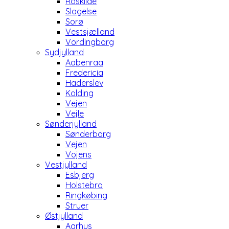
Roskilde
Slagelse
Sorø
Vestsjælland
Vordingborg
Sydjylland
Aabenraa
Fredericia
Haderslev
Kolding
Vejen
Vejle
Sønderjylland
Sønderborg
Vejen
Vojens
Vestjylland
Esbjerg
Holstebro
Ringkøbing
Struer
Østjylland
Aarhus