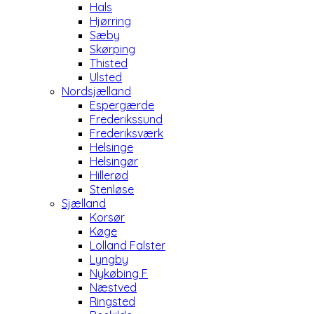
Hals
Hjørring
Sæby
Skørping
Thisted
Ulsted
Nordsjælland
Espergærde
Frederikssund
Frederiksværk
Helsinge
Helsingør
Hillerød
Stenløse
Sjælland
Korsør
Køge
Lolland Falster
Lyngby
Nykøbing F
Næstved
Ringsted