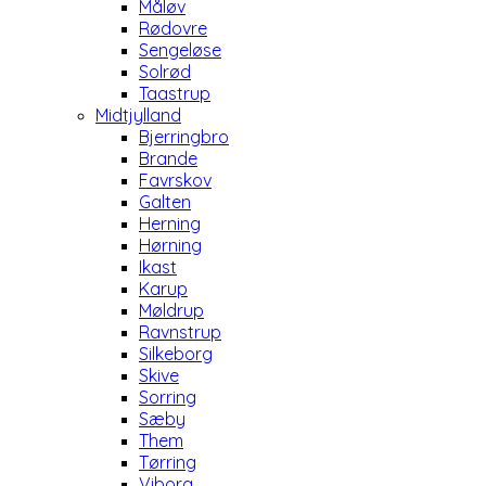
Måløv
Rødovre
Sengeløse
Solrød
Taastrup
Midtjylland
Bjerringbro
Brande
Favrskov
Galten
Herning
Hørning
Ikast
Karup
Møldrup
Ravnstrup
Silkeborg
Skive
Sorring
Sæby
Them
Tørring
Viborg