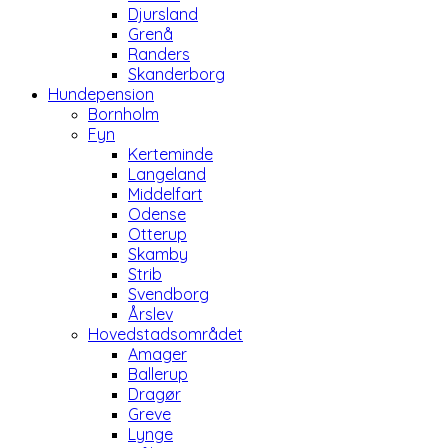
Djursland
Grenå
Randers
Skanderborg
Hundepension
Bornholm
Fyn
Kerteminde
Langeland
Middelfart
Odense
Otterup
Skamby
Strib
Svendborg
Årslev
Hovedstadsområdet
Amager
Ballerup
Dragør
Greve
Lynge