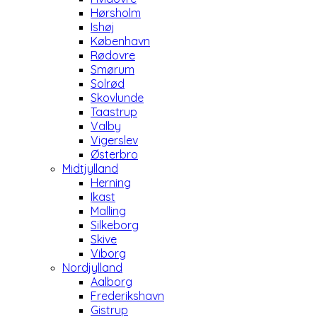
Hørsholm
Ishøj
København
Rødovre
Smørum
Solrød
Skovlunde
Taastrup
Valby
Vigerslev
Østerbro
Midtjylland
Herning
Ikast
Malling
Silkeborg
Skive
Viborg
Nordjylland
Aalborg
Frederikshavn
Gistrup