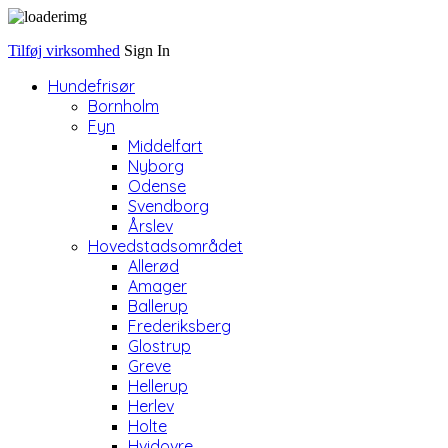
Tilføj virksomhed
Sign In
Hundefrisør
Bornholm
Fyn
Middelfart
Nyborg
Odense
Svendborg
Årslev
Hovedstadsområdet
Allerød
Amager
Ballerup
Frederiksberg
Glostrup
Greve
Hellerup
Herlev
Holte
Hvidovre