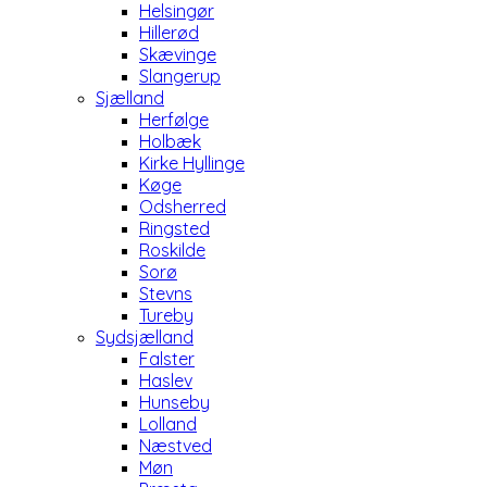
Helsingør
Hillerød
Skævinge
Slangerup
Sjælland
Herfølge
Holbæk
Kirke Hyllinge
Køge
Odsherred
Ringsted
Roskilde
Sorø
Stevns
Tureby
Sydsjælland
Falster
Haslev
Hunseby
Lolland
Næstved
Møn