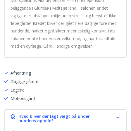
Midtsjællands Hundepension er en hundepension
beliggende i Glumsø i Midtsjælland. I salonen er det
vigtigste et afslappet miljø uden stress, og benytter ikke
‘løbegårde’. Istedet bliver der gået flere daglige ture med
hundende, hvilket også sikrer menneskelig kontakt. Hos
salonen er alle hunderacer velkomne, og har fast aftale
med en dyrlæge. Gård i landlige omgivelser.
Afhentning
Daglige gåture
Legetid
Motionsgård
Q
Hvad bliver der lagt vægt på under
hundens ophold?