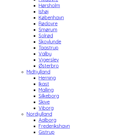
Hørsholm
Ishøj
København
Rødovre
Smørum
Solrød
Skovlunde
Taastrup
Valby
Vigerslev
Østerbro
Midtjylland
Herning
Ikast
Malling
Silkeborg
Skive
Viborg
Nordjylland
Aalborg
Frederikshavn
Gistrup