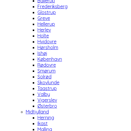
Ballerup
Frederiksberg
Glostrup
Greve
Hellerup
Herlev
Holte
Hvidovre
Hørsholm
Ishøj
København
Rødovre
Smørum
Solrød
Skovlunde
Taastrup
Valby
Vigerslev
Østerbro
Midtjylland
Herning
Ikast
Malling