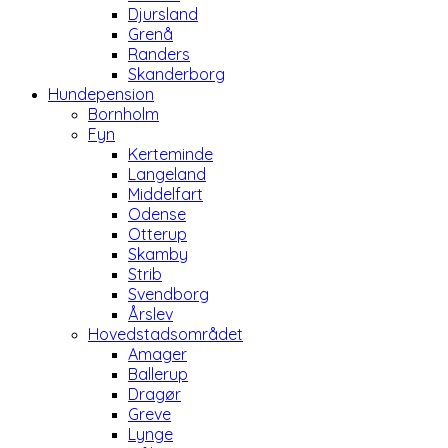
Djursland
Grenå
Randers
Skanderborg
Hundepension
Bornholm
Fyn
Kerteminde
Langeland
Middelfart
Odense
Otterup
Skamby
Strib
Svendborg
Årslev
Hovedstadsområdet
Amager
Ballerup
Dragør
Greve
Lynge