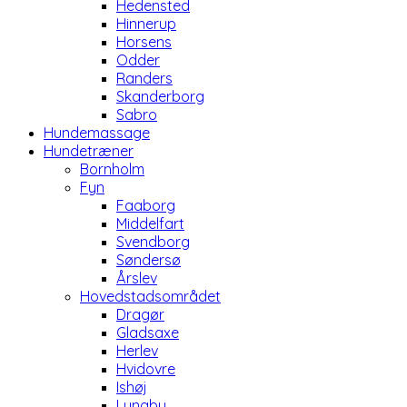
Hedensted
Hinnerup
Horsens
Odder
Randers
Skanderborg
Sabro
Hundemassage
Hundetræner
Bornholm
Fyn
Faaborg
Middelfart
Svendborg
Søndersø
Årslev
Hovedstadsområdet
Dragør
Gladsaxe
Herlev
Hvidovre
Ishøj
Lyngby