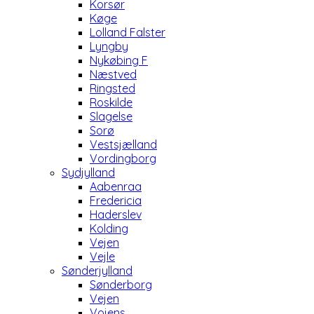
Korsør
Køge
Lolland Falster
Lyngby
Nykøbing F
Næstved
Ringsted
Roskilde
Slagelse
Sorø
Vestsjælland
Vordingborg
Sydjylland
Aabenraa
Fredericia
Haderslev
Kolding
Vejen
Vejle
Sønderjylland
Sønderborg
Vejen
Vojens