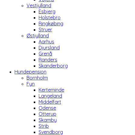
Vestjylland
Esbjerg
Holstebro
Ringkøbing
Struer
Østjylland
Aarhus
Djursland
Grenå
Randers
Skanderborg
Hundepension
Bornholm
Fyn
Kerteminde
Langeland
Middelfart
Odense
Otterup
Skamby
Strib
Svendborg