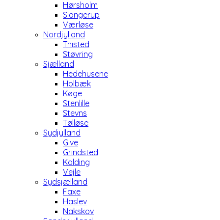
Hørsholm
Slangerup
Værløse
Nordjylland
Thisted
Støvring
Sjælland
Hedehusene
Holbæk
Køge
Stenlille
Stevns
Tølløse
Sydjylland
Give
Grindsted
Kolding
Vejle
Sydsjælland
Faxe
Haslev
Nakskov