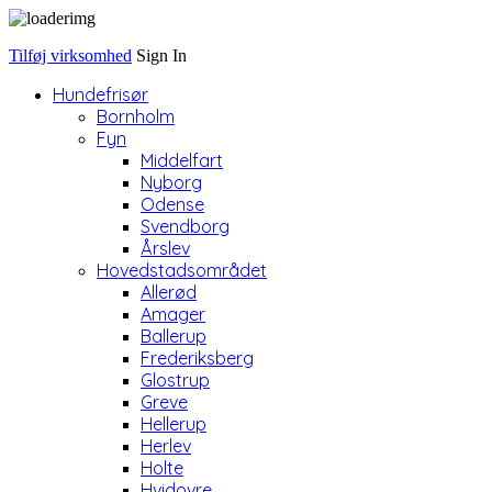
Tilføj virksomhed
Sign In
Hundefrisør
Bornholm
Fyn
Middelfart
Nyborg
Odense
Svendborg
Årslev
Hovedstadsområdet
Allerød
Amager
Ballerup
Frederiksberg
Glostrup
Greve
Hellerup
Herlev
Holte
Hvidovre