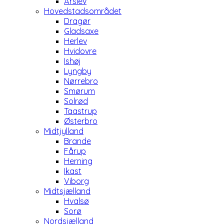
Årslev
Hovedstadsområdet
Dragør
Gladsaxe
Herlev
Hvidovre
Ishøj
Lyngby
Nørrebro
Smørum
Solrød
Taastrup
Østerbro
Midtjylland
Brande
Fårup
Herning
Ikast
Viborg
Midtsjælland
Hvalsø
Sorø
Nordsjælland