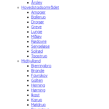
Årslev
Hovedstadsområdet
Amager
Ballerup
Dragør
Greve
Lynge
Måløv
Rødovre
Sengeløse
Solrød
Taastrup
Midtjylland
Bjerringbro
Brande
Favrskov
Galten
Herning
Hørning
Ikast
Karup
Møldrup