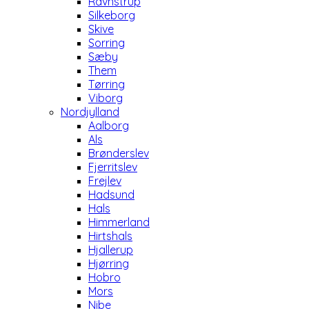
Ravnstrup
Silkeborg
Skive
Sorring
Sæby
Them
Tørring
Viborg
Nordjylland
Aalborg
Als
Brønderslev
Fjerritslev
Frejlev
Hadsund
Hals
Himmerland
Hirtshals
Hjallerup
Hjørring
Hobro
Mors
Nibe