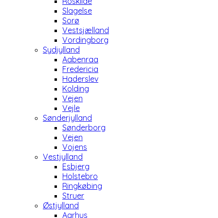
Roskilde
Slagelse
Sorø
Vestsjælland
Vordingborg
Sydjylland
Aabenraa
Fredericia
Haderslev
Kolding
Vejen
Vejle
Sønderjylland
Sønderborg
Vejen
Vojens
Vestjylland
Esbjerg
Holstebro
Ringkøbing
Struer
Østjylland
Aarhus