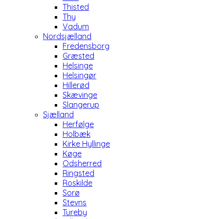
Thisted
Thy
Vadum
Nordsjælland
Fredensborg
Græsted
Helsinge
Helsingør
Hillerød
Skævinge
Slangerup
Sjælland
Herfølge
Holbæk
Kirke Hyllinge
Køge
Odsherred
Ringsted
Roskilde
Sorø
Stevns
Tureby