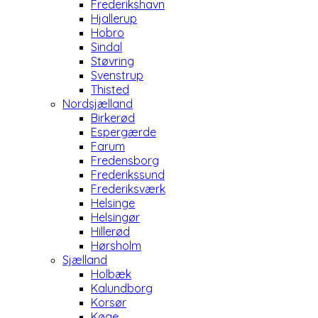
Frederikshavn
Hjallerup
Hobro
Sindal
Støvring
Svenstrup
Thisted
Nordsjælland
Birkerød
Espergærde
Farum
Fredensborg
Frederikssund
Frederiksværk
Helsinge
Helsingør
Hillerød
Hørsholm
Sjælland
Holbæk
Kalundborg
Korsør
Køge