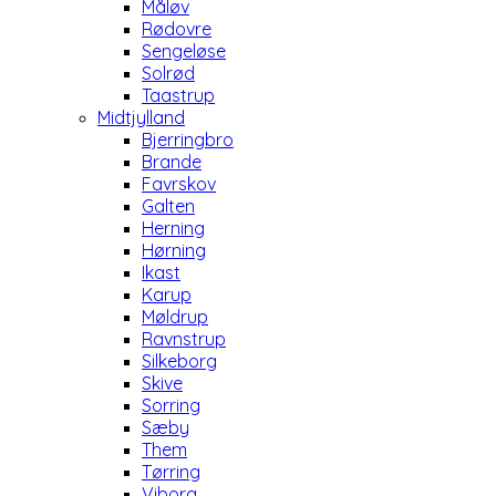
Måløv
Rødovre
Sengeløse
Solrød
Taastrup
Midtjylland
Bjerringbro
Brande
Favrskov
Galten
Herning
Hørning
Ikast
Karup
Møldrup
Ravnstrup
Silkeborg
Skive
Sorring
Sæby
Them
Tørring
Viborg