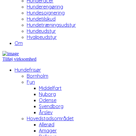
Hunderacer
Hunderengøring
Hundesoignering
Hundetilskud
Hundetræningsudstyr
Hundeudstyr
Hvalpeudstyr
Om
Tilføj virksomhed
Hundefrisør
Bornholm
Fyn
Middelfart
Nyborg
Odense
Svendborg
Årslev
Hovedstadsområdet
Allerød
Amager