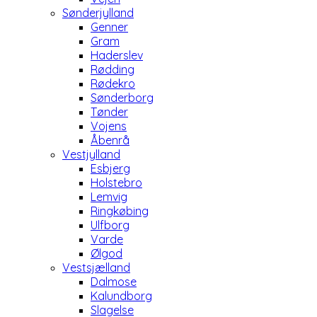
Sønderjylland
Genner
Gram
Haderslev
Rødding
Rødekro
Sønderborg
Tønder
Vojens
Åbenrå
Vestjylland
Esbjerg
Holstebro
Lemvig
Ringkøbing
Ulfborg
Varde
Ølgod
Vestsjælland
Dalmose
Kalundborg
Slagelse