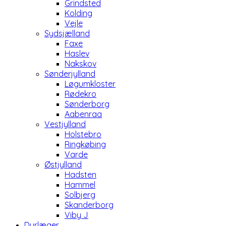
Grindsted
Kolding
Vejle
Sydsjælland
Faxe
Haslev
Nakskov
Sønderjylland
Løgumkloster
Rødekro
Sønderborg
Aabenraa
Vestjylland
Holstebro
Ringkøbing
Varde
Østjylland
Hadsten
Hammel
Solbjerg
Skanderborg
Viby J
Dyrlæger