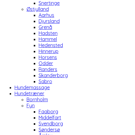
Snertinge
Østjylland
Aarhus
Djursland
Grenå
Hadsten
Hammel
Hedensted
Hinnerup
Horsens
Odder
Randers
Skanderborg
Sabro
Hundemassage
Hundetræner
Bornholm
Fyn
Faaborg
Middelfart
Svendborg
Søndersø