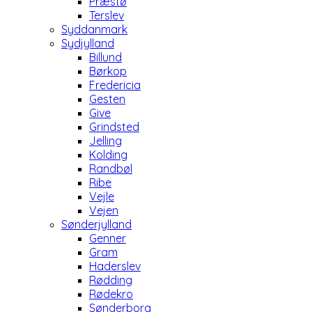
Præstø
Terslev
Syddanmark
Sydjylland
Billund
Børkop
Fredericia
Gesten
Give
Grindsted
Jelling
Kolding
Randbøl
Ribe
Vejle
Vejen
Sønderjylland
Genner
Gram
Haderslev
Rødding
Rødekro
Sønderborg