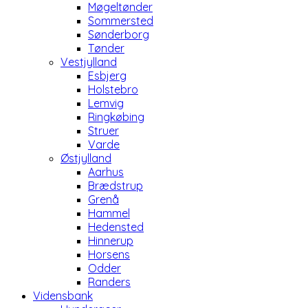
Møgeltønder
Sommersted
Sønderborg
Tønder
Vestjylland
Esbjerg
Holstebro
Lemvig
Ringkøbing
Struer
Varde
Østjylland
Aarhus
Brædstrup
Grenå
Hammel
Hedensted
Hinnerup
Horsens
Odder
Randers
Vidensbank