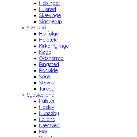
Helsingør
Hillerød
Skævinge
Slangerup
Sjælland
Herfølge
Holbæk
Kirke Hyllinge
Køge
Odsherred
Ringsted
Roskilde
Sorø
Stevns
Tureby
Sydsjælland
Falster
Haslev
Hunseby
Lolland
Næstved
Møn