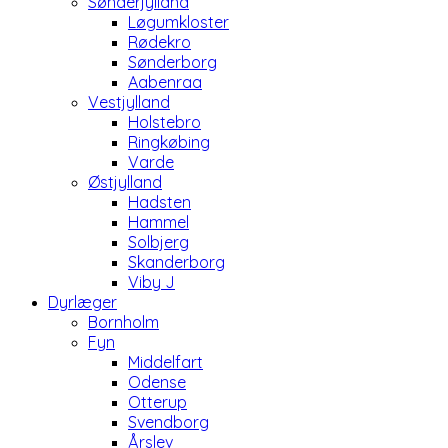
Sønderjylland
Løgumkloster
Rødekro
Sønderborg
Aabenraa
Vestjylland
Holstebro
Ringkøbing
Varde
Østjylland
Hadsten
Hammel
Solbjerg
Skanderborg
Viby J
Dyrlæger
Bornholm
Fyn
Middelfart
Odense
Otterup
Svendborg
Årslev