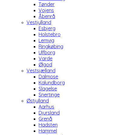
Tønder
Vojens
Åbenrå
Vestjylland
Esbjerg
Holstebro
Lemvig
Ringkøbing
Ulfborg
Varde
Ølgod
Vestsjælland
Dalmose
Kalundborg
Slagelse
Snertinge
Østjylland
Aarhus
Djursland
Grenå
Hadsten
Hammel