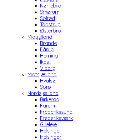
Nørrebro
Smørum
Solrød
Taastrup
Østerbro
Midtjylland
Brande
Fårup
Herning
Ikast
Viborg
Midtsjælland
Hvalsø
Sorø
Nordsjælland
Birkerød
Farum
Frederikssund
Frederiksværk
Gilleleje
Helsinge
Helsingør