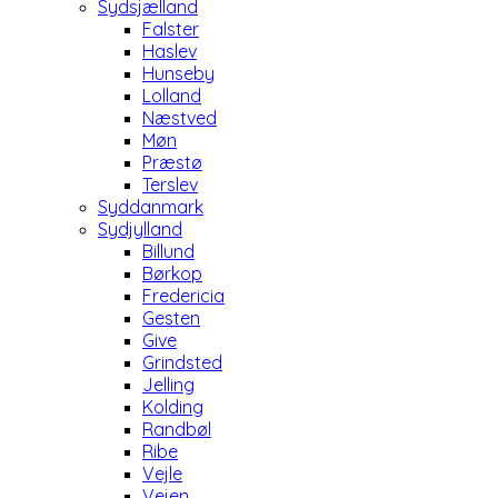
Sydsjælland
Falster
Haslev
Hunseby
Lolland
Næstved
Møn
Præstø
Terslev
Syddanmark
Sydjylland
Billund
Børkop
Fredericia
Gesten
Give
Grindsted
Jelling
Kolding
Randbøl
Ribe
Vejle
Vejen