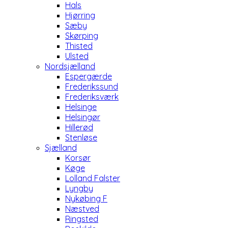
Hals
Hjørring
Sæby
Skørping
Thisted
Ulsted
Nordsjælland
Espergærde
Frederikssund
Frederiksværk
Helsinge
Helsingør
Hillerød
Stenløse
Sjælland
Korsør
Køge
Lolland Falster
Lyngby
Nykøbing F
Næstved
Ringsted