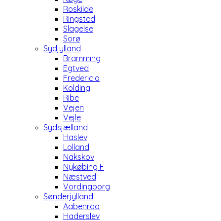
Roskilde
Ringsted
Slagelse
Sorø
Sydjylland
Bramming
Egtved
Fredericia
Kolding
Ribe
Vejen
Vejle
Sydsjælland
Haslev
Lolland
Nakskov
Nykøbing F
Næstved
Vordingborg
Sønderjylland
Aabenraa
Haderslev