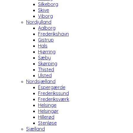
Silkeborg
Skive
Viborg
Nordjylland
Aalborg
Frederikshavn
Gistrup
Hals
Hjørring
Sæby
Skørping
Thisted
Ulsted
Nordsjælland
Espergærde
Frederikssund
Frederiksværk
Helsinge
Helsingør
Hillerød
Stenløse
Sjælland