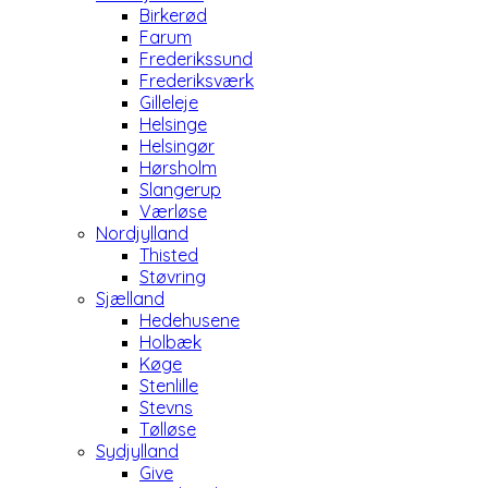
Birkerød
Farum
Frederikssund
Frederiksværk
Gilleleje
Helsinge
Helsingør
Hørsholm
Slangerup
Værløse
Nordjylland
Thisted
Støvring
Sjælland
Hedehusene
Holbæk
Køge
Stenlille
Stevns
Tølløse
Sydjylland
Give