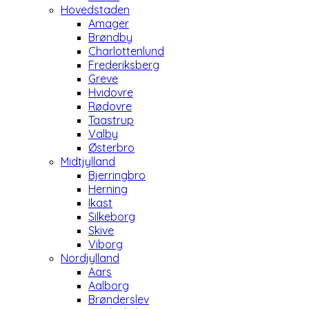
Hovedstaden
Amager
Brøndby
Charlottenlund
Frederiksberg
Greve
Hvidovre
Rødovre
Taastrup
Valby
Østerbro
Midtjylland
Bjerringbro
Herning
Ikast
Silkeborg
Skive
Viborg
Nordjylland
Aars
Aalborg
Brønderslev