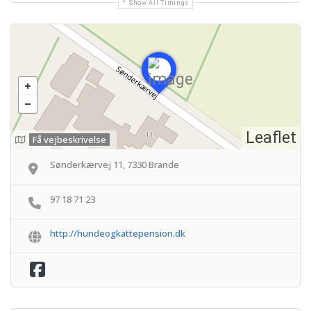
Show All Timings
Leaflet
Få vejbeskrivelse
Sønderkærvej 11, 7330 Brande
97 18 71 23
http://hundeogkattepension.dk