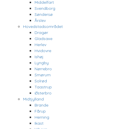
Middelfart
Svendborg
Søndersø
Årslev
Hovedstadsområdet
Dragør
Gladsaxe
Herlev
Hvidovre
Ishøj
Lyngby
Nørrebro
Smørum
Solrød
Taastrup
Østerbro
Midtjylland
Brande
Fårup
Herning
Ikast