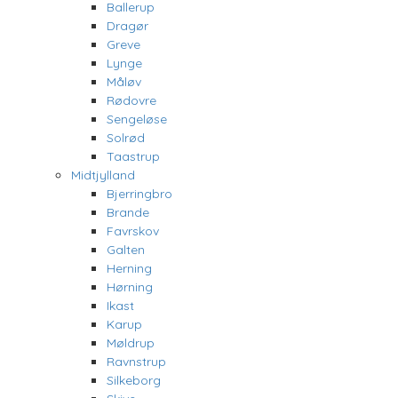
Ballerup
Dragør
Greve
Lynge
Måløv
Rødovre
Sengeløse
Solrød
Taastrup
Midtjylland
Bjerringbro
Brande
Favrskov
Galten
Herning
Hørning
Ikast
Karup
Møldrup
Ravnstrup
Silkeborg