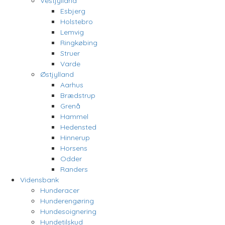
Vestjylland
Esbjerg
Holstebro
Lemvig
Ringkøbing
Struer
Varde
Østjylland
Aarhus
Brædstrup
Grenå
Hammel
Hedensted
Hinnerup
Horsens
Odder
Randers
Vidensbank
Hunderacer
Hunderengøring
Hundesoignering
Hundetilskud