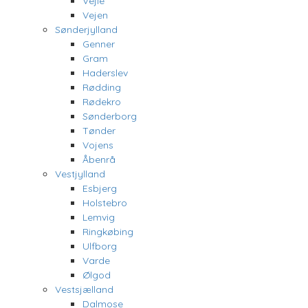
Vejle
Vejen
Sønderjylland
Genner
Gram
Haderslev
Rødding
Rødekro
Sønderborg
Tønder
Vojens
Åbenrå
Vestjylland
Esbjerg
Holstebro
Lemvig
Ringkøbing
Ulfborg
Varde
Ølgod
Vestsjælland
Dalmose