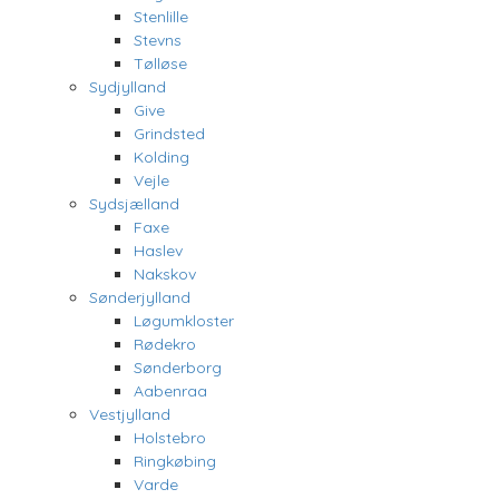
Stenlille
Stevns
Tølløse
Sydjylland
Give
Grindsted
Kolding
Vejle
Sydsjælland
Faxe
Haslev
Nakskov
Sønderjylland
Løgumkloster
Rødekro
Sønderborg
Aabenraa
Vestjylland
Holstebro
Ringkøbing
Varde