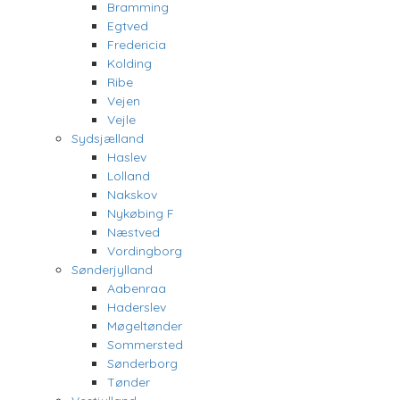
Bramming
Egtved
Fredericia
Kolding
Ribe
Vejen
Vejle
Sydsjælland
Haslev
Lolland
Nakskov
Nykøbing F
Næstved
Vordingborg
Sønderjylland
Aabenraa
Haderslev
Møgeltønder
Sommersted
Sønderborg
Tønder