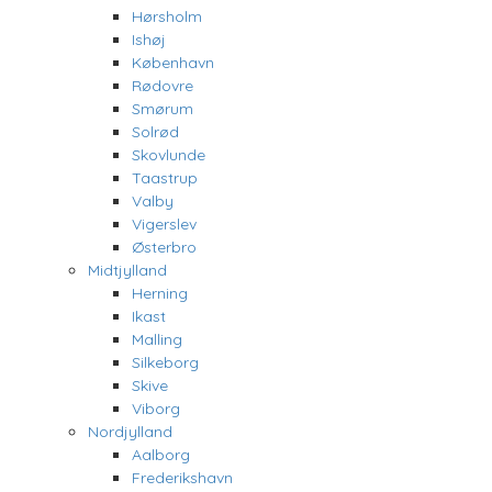
Hørsholm
Ishøj
København
Rødovre
Smørum
Solrød
Skovlunde
Taastrup
Valby
Vigerslev
Østerbro
Midtjylland
Herning
Ikast
Malling
Silkeborg
Skive
Viborg
Nordjylland
Aalborg
Frederikshavn