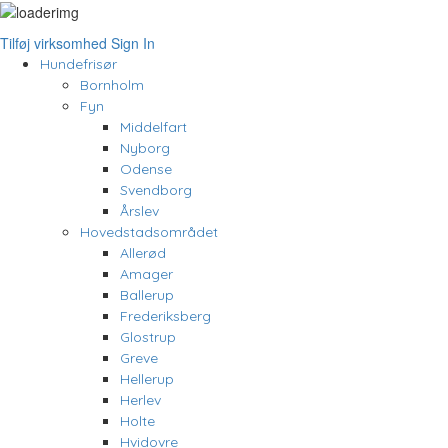
Tilføj virksomhed
Sign In
Hundefrisør
Bornholm
Fyn
Middelfart
Nyborg
Odense
Svendborg
Årslev
Hovedstadsområdet
Allerød
Amager
Ballerup
Frederiksberg
Glostrup
Greve
Hellerup
Herlev
Holte
Hvidovre