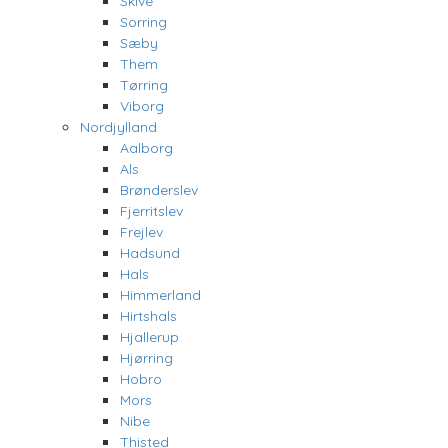
Skive
Sorring
Sæby
Them
Tørring
Viborg
Nordjylland
Aalborg
Als
Brønderslev
Fjerritslev
Frejlev
Hadsund
Hals
Himmerland
Hirtshals
Hjallerup
Hjørring
Hobro
Mors
Nibe
Thisted