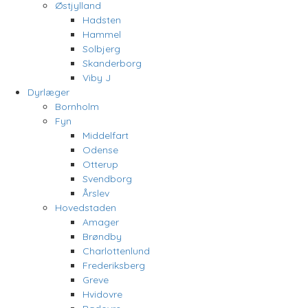
Østjylland
Hadsten
Hammel
Solbjerg
Skanderborg
Viby J
Dyrlæger
Bornholm
Fyn
Middelfart
Odense
Otterup
Svendborg
Årslev
Hovedstaden
Amager
Brøndby
Charlottenlund
Frederiksberg
Greve
Hvidovre