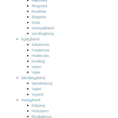
Næstved
Ringsted
Roskilde
Slagelse
Sorø
Vestsjælland
Vordingborg
Sydjylland
Aabenraa
Fredericia
Haderslev
Kolding
Vejen
Vejle
Sønderjylland
Sønderborg
Vejen
Vojens
Vestjylland
Esbjerg
Holstebro
Ringkøbing