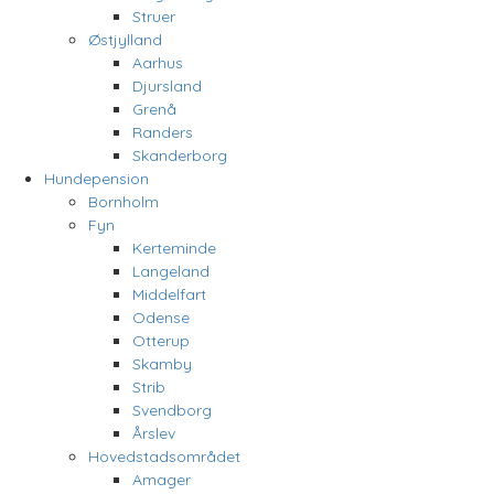
Struer
Østjylland
Aarhus
Djursland
Grenå
Randers
Skanderborg
Hundepension
Bornholm
Fyn
Kerteminde
Langeland
Middelfart
Odense
Otterup
Skamby
Strib
Svendborg
Årslev
Hovedstadsområdet
Amager