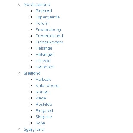
Nordsjælland
Birkerød
Espergærde
Farum
Fredensborg
Frederikssund
Frederiksværk
Helsinge
Helsingør
Hillerød
Hørsholm
Sjælland
Holbæk
Kalundborg
Korsør
Køge
Roskilde
Ringsted
Slagelse
Sorø
Sydjylland