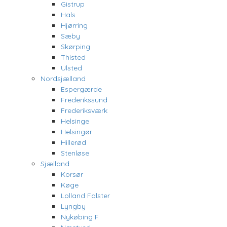
Gistrup
Hals
Hjørring
Sæby
Skørping
Thisted
Ulsted
Nordsjælland
Espergærde
Frederikssund
Frederiksværk
Helsinge
Helsingør
Hillerød
Stenløse
Sjælland
Korsør
Køge
Lolland Falster
Lyngby
Nykøbing F