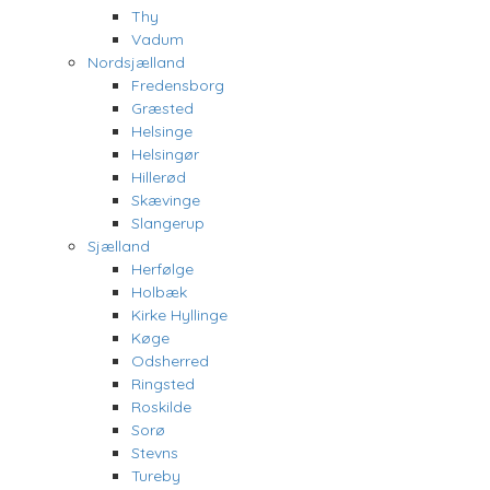
Thy
Vadum
Nordsjælland
Fredensborg
Græsted
Helsinge
Helsingør
Hillerød
Skævinge
Slangerup
Sjælland
Herfølge
Holbæk
Kirke Hyllinge
Køge
Odsherred
Ringsted
Roskilde
Sorø
Stevns
Tureby