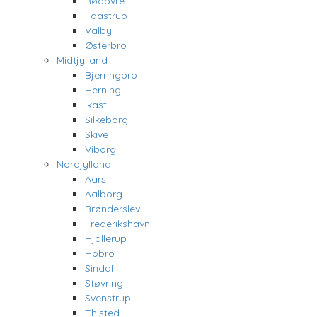
Rødovre
Taastrup
Valby
Østerbro
Midtjylland
Bjerringbro
Herning
Ikast
Silkeborg
Skive
Viborg
Nordjylland
Aars
Aalborg
Brønderslev
Frederikshavn
Hjallerup
Hobro
Sindal
Støvring
Svenstrup
Thisted