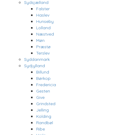
Sydsjælland
Falster
Haslev
Hunseby
Lolland
Næstved
Møn
Præstø
Terslev
Syddanmark
Sydjylland
Billund
Børkop
Fredericia
Gesten
Give
Grindsted
Jelling
Kolding
Randbøl
Ribe