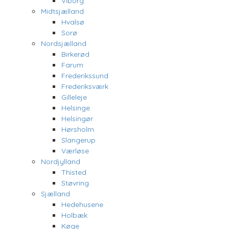
Viborg
Midtsjælland
Hvalsø
Sorø
Nordsjælland
Birkerød
Farum
Frederikssund
Frederiksværk
Gilleleje
Helsinge
Helsingør
Hørsholm
Slangerup
Værløse
Nordjylland
Thisted
Støvring
Sjælland
Hedehusene
Holbæk
Køge