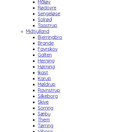
Måløv
Rødovre
Sengeløse
Solrød
Taastrup
Midtjylland
Bjerringbro
Brande
Favrskov
Galten
Herning
Hørning
Ikast
Karup
Møldrup
Ravnstrup
Silkeborg
Skive
Sorring
Sæby
Them
Tørring
Viborg