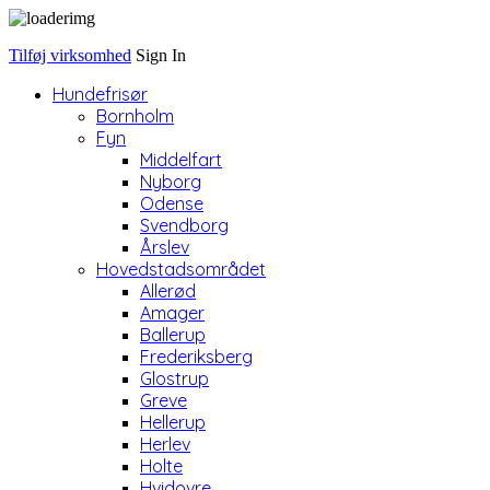
Tilføj virksomhed
Sign In
Hundefrisør
Bornholm
Fyn
Middelfart
Nyborg
Odense
Svendborg
Årslev
Hovedstadsområdet
Allerød
Amager
Ballerup
Frederiksberg
Glostrup
Greve
Hellerup
Herlev
Holte
Hvidovre