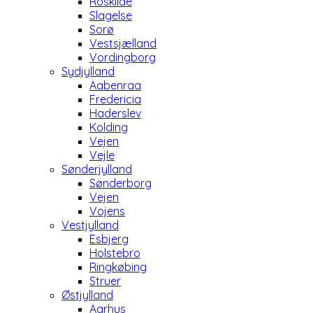
Roskilde
Slagelse
Sorø
Vestsjælland
Vordingborg
Sydjylland
Aabenraa
Fredericia
Haderslev
Kolding
Vejen
Vejle
Sønderjylland
Sønderborg
Vejen
Vojens
Vestjylland
Esbjerg
Holstebro
Ringkøbing
Struer
Østjylland
Aarhus