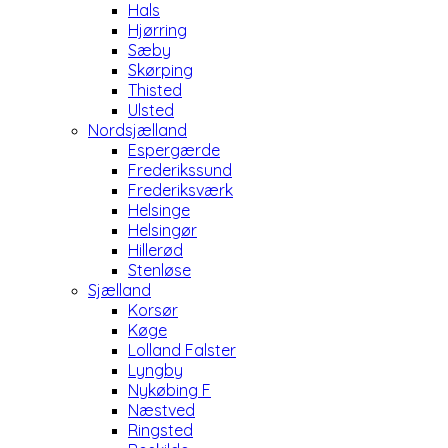
Hals
Hjørring
Sæby
Skørping
Thisted
Ulsted
Nordsjælland
Espergærde
Frederikssund
Frederiksværk
Helsinge
Helsingør
Hillerød
Stenløse
Sjælland
Korsør
Køge
Lolland Falster
Lyngby
Nykøbing F
Næstved
Ringsted