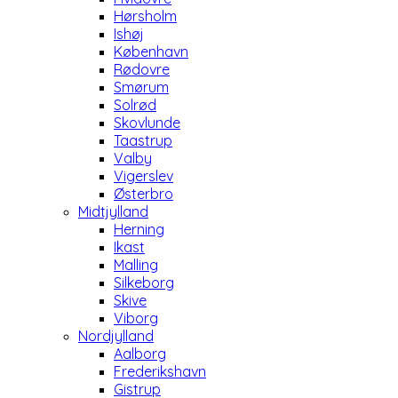
Hørsholm
Ishøj
København
Rødovre
Smørum
Solrød
Skovlunde
Taastrup
Valby
Vigerslev
Østerbro
Midtjylland
Herning
Ikast
Malling
Silkeborg
Skive
Viborg
Nordjylland
Aalborg
Frederikshavn
Gistrup