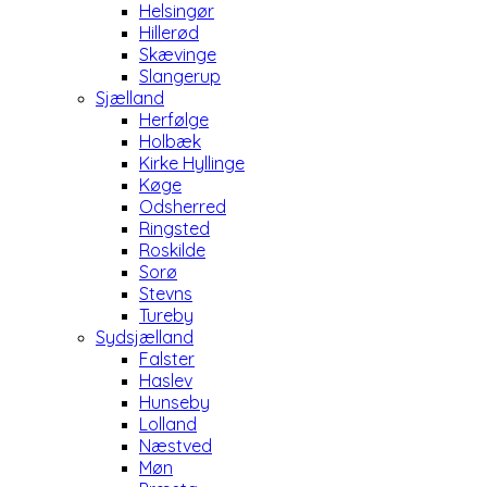
Helsingør
Hillerød
Skævinge
Slangerup
Sjælland
Herfølge
Holbæk
Kirke Hyllinge
Køge
Odsherred
Ringsted
Roskilde
Sorø
Stevns
Tureby
Sydsjælland
Falster
Haslev
Hunseby
Lolland
Næstved
Møn