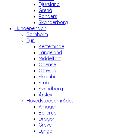
Djursland
Grenå
Randers
Skanderborg
Hundepension
Bornholm
Fyn
Kerteminde
Langeland
Middelfart
Odense
Otterup
Skamby
Strib
Svendborg
Årslev
Hovedstadsområdet
Amager
Ballerup
Dragør
Greve
Lynge