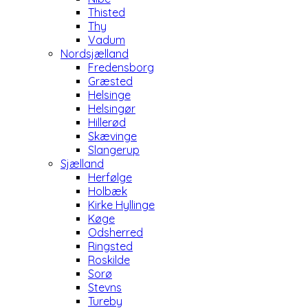
Thisted
Thy
Vadum
Nordsjælland
Fredensborg
Græsted
Helsinge
Helsingør
Hillerød
Skævinge
Slangerup
Sjælland
Herfølge
Holbæk
Kirke Hyllinge
Køge
Odsherred
Ringsted
Roskilde
Sorø
Stevns
Tureby