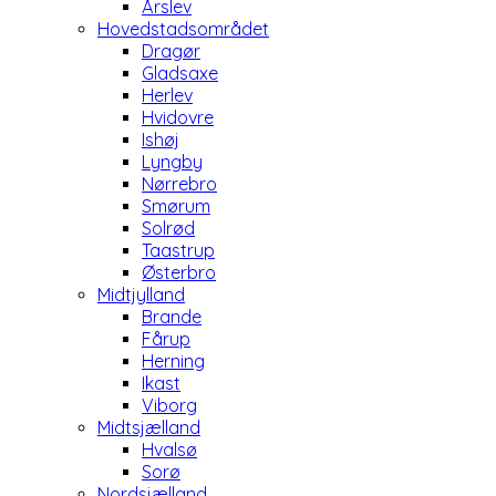
Årslev
Hovedstadsområdet
Dragør
Gladsaxe
Herlev
Hvidovre
Ishøj
Lyngby
Nørrebro
Smørum
Solrød
Taastrup
Østerbro
Midtjylland
Brande
Fårup
Herning
Ikast
Viborg
Midtsjælland
Hvalsø
Sorø
Nordsjælland