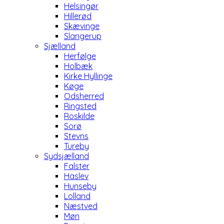
Helsingør
Hillerød
Skævinge
Slangerup
Sjælland
Herfølge
Holbæk
Kirke Hyllinge
Køge
Odsherred
Ringsted
Roskilde
Sorø
Stevns
Tureby
Sydsjælland
Falster
Haslev
Hunseby
Lolland
Næstved
Møn