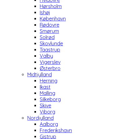
Hvidovre
Hørsholm
Ishøj
København
Rødovre
Smørum
Solrød
Skovlunde
Taastrup
Valby
Vigerslev
Østerbro
Midtjylland
Herning
Ikast
Malling
Silkeborg
Skive
Viborg
Nordjylland
Aalborg
Frederikshavn
Gistrup