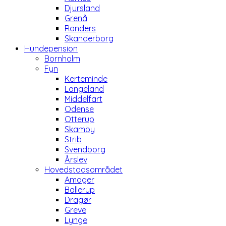
Djursland
Grenå
Randers
Skanderborg
Hundepension
Bornholm
Fyn
Kerteminde
Langeland
Middelfart
Odense
Otterup
Skamby
Strib
Svendborg
Årslev
Hovedstadsområdet
Amager
Ballerup
Dragør
Greve
Lynge