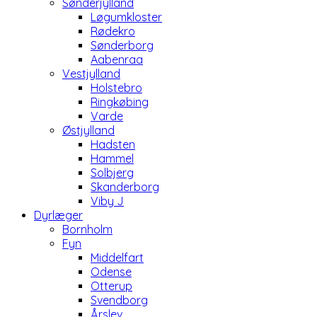
Sønderjylland
Løgumkloster
Rødekro
Sønderborg
Aabenraa
Vestjylland
Holstebro
Ringkøbing
Varde
Østjylland
Hadsten
Hammel
Solbjerg
Skanderborg
Viby J
Dyrlæger
Bornholm
Fyn
Middelfart
Odense
Otterup
Svendborg
Årslev