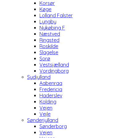
Korsør
Køge
Lolland Falster
Lyngby
Nykøbing F
Næstved
Ringsted
Roskilde
Slagelse
Sorø
Vestsjælland
Vordingborg
Sydjylland
Aabenraa
Fredericia
Haderslev
Kolding
Vejen
Vejle
Sønderjylland
Sønderborg
Vejen