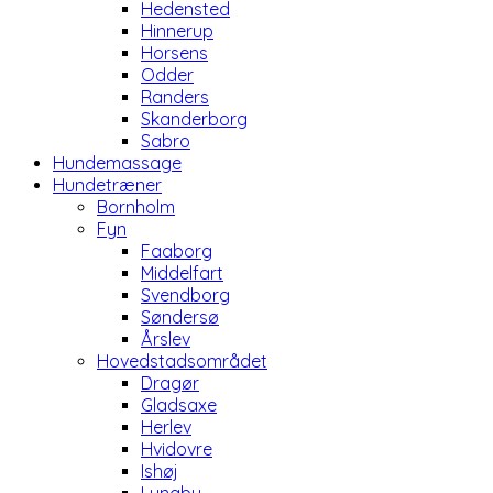
Hedensted
Hinnerup
Horsens
Odder
Randers
Skanderborg
Sabro
Hundemassage
Hundetræner
Bornholm
Fyn
Faaborg
Middelfart
Svendborg
Søndersø
Årslev
Hovedstadsområdet
Dragør
Gladsaxe
Herlev
Hvidovre
Ishøj