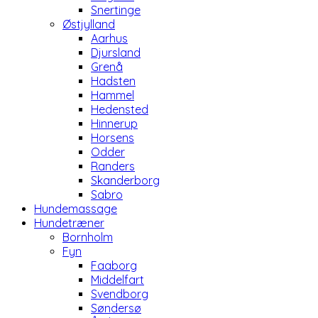
Snertinge
Østjylland
Aarhus
Djursland
Grenå
Hadsten
Hammel
Hedensted
Hinnerup
Horsens
Odder
Randers
Skanderborg
Sabro
Hundemassage
Hundetræner
Bornholm
Fyn
Faaborg
Middelfart
Svendborg
Søndersø