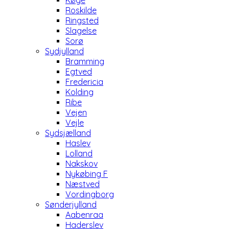
Køge
Roskilde
Ringsted
Slagelse
Sorø
Sydjylland
Bramming
Egtved
Fredericia
Kolding
Ribe
Vejen
Vejle
Sydsjælland
Haslev
Lolland
Nakskov
Nykøbing F
Næstved
Vordingborg
Sønderjylland
Aabenraa
Haderslev