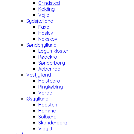
Grindsted
Kolding
Vejle
Sydsjælland
Faxe
Haslev
Nakskov
Sønderjylland
Løgumkloster
Rødekro
Sønderborg
Aabenraa
Vestjylland
Holstebro
Ringkøbing
Varde
Østjylland
Hadsten
Hammel
Solbjerg
Skanderborg
Viby J