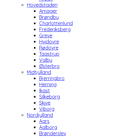
Hovedstaden
Amager
Brøndby
Charlottenlund
Frederiksberg
Greve
Hvidovre
Rødovre
Taastrup
Valby
Østerbro
Midtjylland
Bjerringbro
Herning
Ikast
Silkeborg
Skive
Viborg
Nordjylland
Aars
Aalborg
Brønderslev