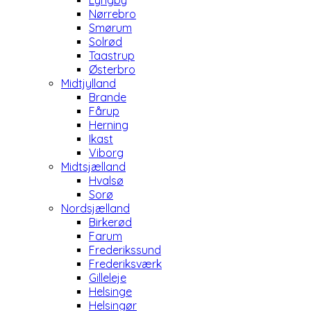
Lyngby
Nørrebro
Smørum
Solrød
Taastrup
Østerbro
Midtjylland
Brande
Fårup
Herning
Ikast
Viborg
Midtsjælland
Hvalsø
Sorø
Nordsjælland
Birkerød
Farum
Frederikssund
Frederiksværk
Gilleleje
Helsinge
Helsingør