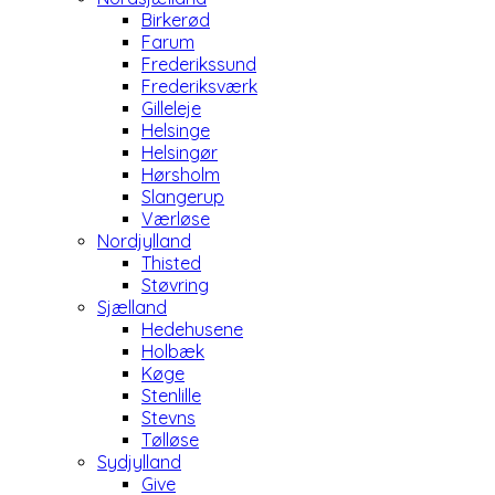
Birkerød
Farum
Frederikssund
Frederiksværk
Gilleleje
Helsinge
Helsingør
Hørsholm
Slangerup
Værløse
Nordjylland
Thisted
Støvring
Sjælland
Hedehusene
Holbæk
Køge
Stenlille
Stevns
Tølløse
Sydjylland
Give