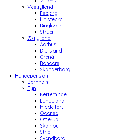
Vojens
Vestjylland
Esbjerg
Holstebro
Ringkøbing
Struer
Østjylland
Aarhus
Djursland
Grenå
Randers
Skanderborg
Hundepension
Bornholm
Fyn
Kerteminde
Langeland
Middelfart
Odense
Otterup
Skamby
Strib
Svendborg