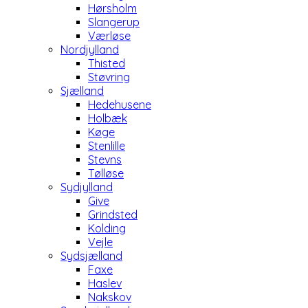
Hørsholm
Slangerup
Værløse
Nordjylland
Thisted
Støvring
Sjælland
Hedehusene
Holbæk
Køge
Stenlille
Stevns
Tølløse
Sydjylland
Give
Grindsted
Kolding
Vejle
Sydsjælland
Faxe
Haslev
Nakskov