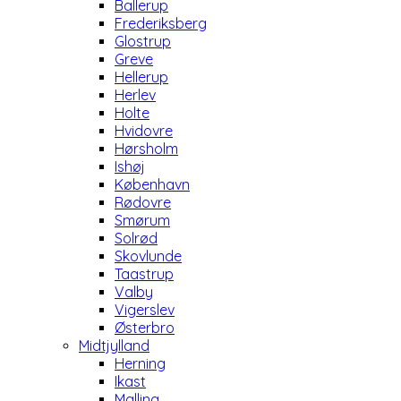
Ballerup
Frederiksberg
Glostrup
Greve
Hellerup
Herlev
Holte
Hvidovre
Hørsholm
Ishøj
København
Rødovre
Smørum
Solrød
Skovlunde
Taastrup
Valby
Vigerslev
Østerbro
Midtjylland
Herning
Ikast
Malling