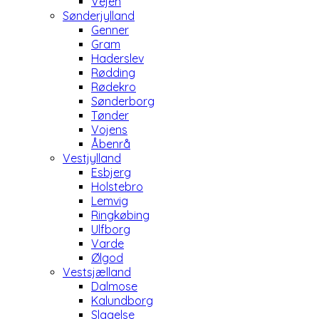
Vejen
Sønderjylland
Genner
Gram
Haderslev
Rødding
Rødekro
Sønderborg
Tønder
Vojens
Åbenrå
Vestjylland
Esbjerg
Holstebro
Lemvig
Ringkøbing
Ulfborg
Varde
Ølgod
Vestsjælland
Dalmose
Kalundborg
Slagelse