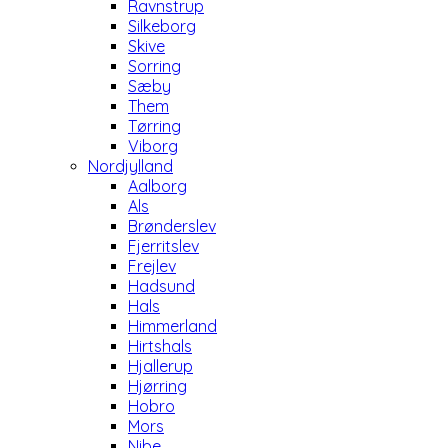
Ravnstrup
Silkeborg
Skive
Sorring
Sæby
Them
Tørring
Viborg
Nordjylland
Aalborg
Als
Brønderslev
Fjerritslev
Frejlev
Hadsund
Hals
Himmerland
Hirtshals
Hjallerup
Hjørring
Hobro
Mors
Nibe