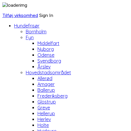
Tilføj virksomhed
Sign In
Hundefrisør
Bornholm
Fyn
Middelfart
Nyborg
Odense
Svendborg
Årslev
Hovedstadsområdet
Allerød
Amager
Ballerup
Frederiksberg
Glostrup
Greve
Hellerup
Herlev
Holte