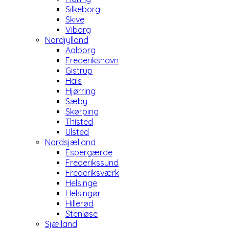
Silkeborg
Skive
Viborg
Nordjylland
Aalborg
Frederikshavn
Gistrup
Hals
Hjørring
Sæby
Skørping
Thisted
Ulsted
Nordsjælland
Espergærde
Frederikssund
Frederiksværk
Helsinge
Helsingør
Hillerød
Stenløse
Sjælland