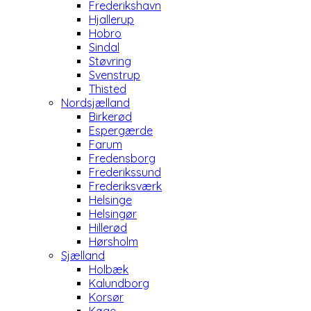
Frederikshavn
Hjallerup
Hobro
Sindal
Støvring
Svenstrup
Thisted
Nordsjælland
Birkerød
Espergærde
Farum
Fredensborg
Frederikssund
Frederiksværk
Helsinge
Helsingør
Hillerød
Hørsholm
Sjælland
Holbæk
Kalundborg
Korsør