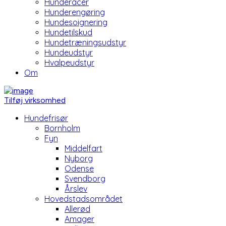
Hunderacer
Hunderengøring
Hundesoignering
Hundetilskud
Hundetræningsudstyr
Hundeudstyr
Hvalpeudstyr
Om
Tilføj virksomhed
Hundefrisør
Bornholm
Fyn
Middelfart
Nyborg
Odense
Svendborg
Årslev
Hovedstadsområdet
Allerød
Amager