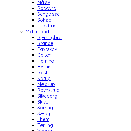
Måløv
Rødovre
Sengeløse
Solrød
Taastrup
Midtjylland
Bjerringbro
Brande
Favrskov
Galten
Herning
Hørning
Ikast
Karup
Møldrup
Ravnstrup
Silkeborg
Skive
Sorring
Sæby
Them
Tørring