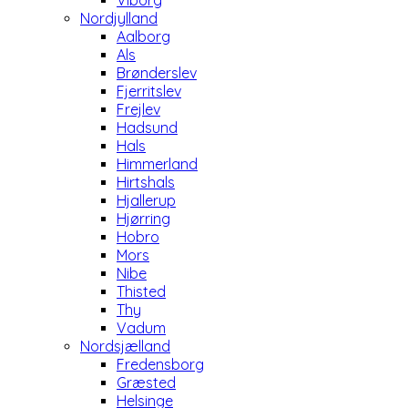
Viborg
Nordjylland
Aalborg
Als
Brønderslev
Fjerritslev
Frejlev
Hadsund
Hals
Himmerland
Hirtshals
Hjallerup
Hjørring
Hobro
Mors
Nibe
Thisted
Thy
Vadum
Nordsjælland
Fredensborg
Græsted
Helsinge