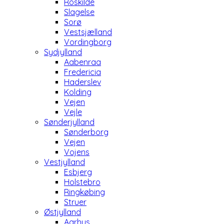
Roskilde
Slagelse
Sorø
Vestsjælland
Vordingborg
Sydjylland
Aabenraa
Fredericia
Haderslev
Kolding
Vejen
Vejle
Sønderjylland
Sønderborg
Vejen
Vojens
Vestjylland
Esbjerg
Holstebro
Ringkøbing
Struer
Østjylland
Aarhus