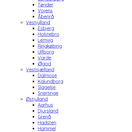
Tønder
Vojens
Åbenrå
Vestjylland
Esbjerg
Holstebro
Lemvig
Ringkøbing
Ulfborg
Varde
Ølgod
Vestsjælland
Dalmose
Kalundborg
Slagelse
Snertinge
Østjylland
Aarhus
Djursland
Grenå
Hadsten
Hammel