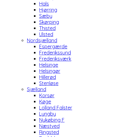
Hals
Hjørring
Sæby
Skørping
Thisted
Ulsted
Nordsjælland
Espergærde
Frederikssund
Frederiksværk
Helsinge
Helsingør
Hillerød
Stenløse
Sjælland
Korsør
Køge
Lolland Falster
Lyngby
Nykøbing F
Næstved
Ringsted