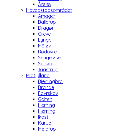
Årslev
Hovedstadsområdet
Amager
Ballerup
Dragør
Greve
Lynge
Måløv
Rødovre
Sengeløse
Solrød
Taastrup
Midtjylland
Bjerringbro
Brande
Favrskov
Galten
Herning
Hørning
Ikast
Karup
Møldrup