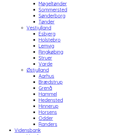
Møgeltønder
Sommersted
Sønderborg
Tønder
Vestjylland
Esbjerg
Holstebro
Lemvig
Ringkøbing
Struer
Varde
Østjylland
Aarhus
Brædstrup
Grenå
Hammel
Hedensted
Hinnerup
Horsens
Odder
Randers
Vidensbank