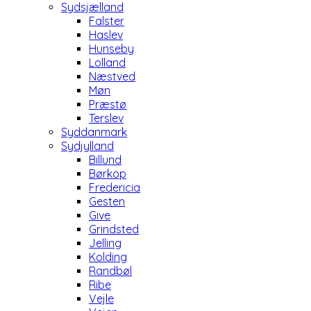
Sydsjælland
Falster
Haslev
Hunseby
Lolland
Næstved
Møn
Præstø
Terslev
Syddanmark
Sydjylland
Billund
Børkop
Fredericia
Gesten
Give
Grindsted
Jelling
Kolding
Randbøl
Ribe
Vejle