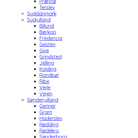
Præstø
Terslev
Syddanmark
Sydjylland
Billund
Børkop
Fredericia
Gesten
Give
Grindsted
Jelling
Kolding
Randbøl
Ribe
Vejle
Vejen
Sønderjylland
Genner
Gram
Haderslev
Rødding
Rødekro
Sønderborg