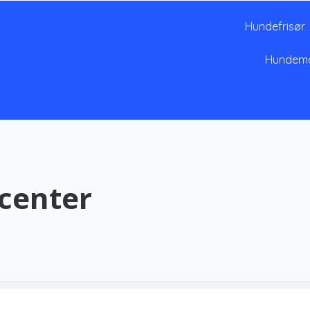
Hundefrisør
Hundem
center