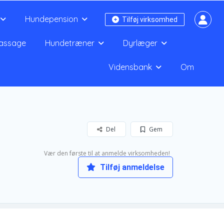
Hundepension
Tilføj virksomhed
assage
Hundetræner
Dyrlæger
Vidensbank
Om
Del
Gem
Vær den første til at anmelde virksomheden!
Tilføj anmeldelse