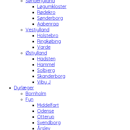
Sønderjylland
Løgumkloster
Rødekro
Sønderborg
Aabenraa
Vestjylland
Holstebro
Ringkøbing
Varde
Østjylland
Hadsten
Hammel
Solbjerg
Skanderborg
Viby J
Dyrlæger
Bornholm
Fyn
Middelfart
Odense
Otterup
Svendborg
Årslev