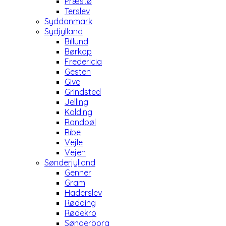
Præstø
Terslev
Syddanmark
Sydjylland
Billund
Børkop
Fredericia
Gesten
Give
Grindsted
Jelling
Kolding
Randbøl
Ribe
Vejle
Vejen
Sønderjylland
Genner
Gram
Haderslev
Rødding
Rødekro
Sønderborg