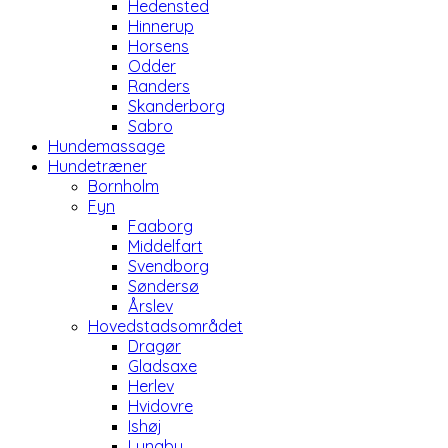
Hedensted
Hinnerup
Horsens
Odder
Randers
Skanderborg
Sabro
Hundemassage
Hundetræner
Bornholm
Fyn
Faaborg
Middelfart
Svendborg
Søndersø
Årslev
Hovedstadsområdet
Dragør
Gladsaxe
Herlev
Hvidovre
Ishøj
Lyngby