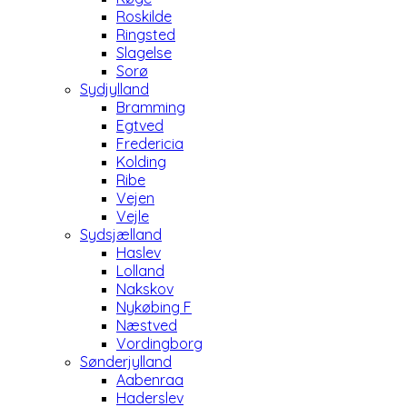
Roskilde
Ringsted
Slagelse
Sorø
Sydjylland
Bramming
Egtved
Fredericia
Kolding
Ribe
Vejen
Vejle
Sydsjælland
Haslev
Lolland
Nakskov
Nykøbing F
Næstved
Vordingborg
Sønderjylland
Aabenraa
Haderslev