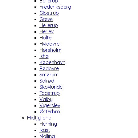
Ballerup
Frederiksberg
Glostrup
Greve
Hellerup
Herlev
Holte
Hvidovre
Hørsholm
Ishøj
København
Rødovre
Smørum
Solrød
Skovlunde
Taastrup
Valby
Vigerslev
Østerbro
Midtjylland
Herning
Ikast
Malling