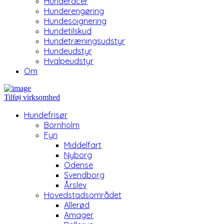
Hunderacer
Hunderengøring
Hundesoignering
Hundetilskud
Hundetræningsudstyr
Hundeudstyr
Hvalpeudstyr
Om
Tilføj virksomhed
Hundefrisør
Bornholm
Fyn
Middelfart
Nyborg
Odense
Svendborg
Årslev
Hovedstadsområdet
Allerød
Amager