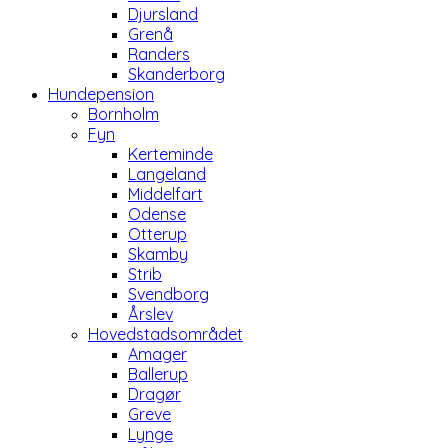
Djursland
Grenå
Randers
Skanderborg
Hundepension
Bornholm
Fyn
Kerteminde
Langeland
Middelfart
Odense
Otterup
Skamby
Strib
Svendborg
Årslev
Hovedstadsområdet
Amager
Ballerup
Dragør
Greve
Lynge