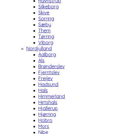
Ravnstrup
Silkeborg
Skive
Sorring
Sæby
Them
Tørring
Viborg
Nordjylland
Aalborg
Als
Brønderslev
Fjerritslev
Frejlev
Hadsund
Hals
Himmerland
Hirtshals
Hjallerup
Hjørring
Hobro
Mors
Nibe