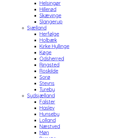
Helsingør
Hillerød
Skævinge
Slangerup
Sjælland
Herfølge
Holbæk
Kirke Hyllinge
Køge
Odsherred
Ringsted
Roskilde
Sorø
Stevns
Tureby
Sydsjælland
Falster
Haslev
Hunseby
Lolland
Næstved
Møn