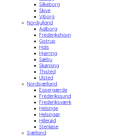
Silkeborg
Skive
Viborg
Nordjylland
Aalborg
Frederikshavn
Gistrup
Hals
Hjørring
Sæby
Skørping
Thisted
Ulsted
Nordsjælland
Espergærde
Frederikssund
Frederiksværk
Helsinge
Helsingør
Hillerød
Stenløse
Sjælland