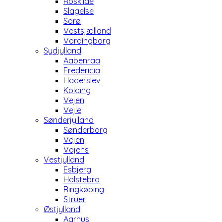
Roskilde
Slagelse
Sorø
Vestsjælland
Vordingborg
Sydjylland
Aabenraa
Fredericia
Haderslev
Kolding
Vejen
Vejle
Sønderjylland
Sønderborg
Vejen
Vojens
Vestjylland
Esbjerg
Holstebro
Ringkøbing
Struer
Østjylland
Aarhus