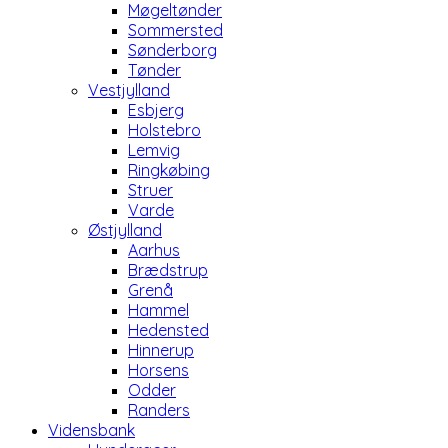
Møgeltønder
Sommersted
Sønderborg
Tønder
Vestjylland
Esbjerg
Holstebro
Lemvig
Ringkøbing
Struer
Varde
Østjylland
Aarhus
Brædstrup
Grenå
Hammel
Hedensted
Hinnerup
Horsens
Odder
Randers
Vidensbank