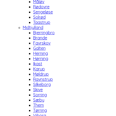
Måløv
Rødovre
Sengeløse
Solrød
Taastrup
Midtjylland
Bjerringbro
Brande
Favrskov
Galten
Herning
Hørning
Ikast
Karup
Møldrup
Ravnstrup
Silkeborg
Skive
Sorring
Sæby
Them
Tørring
Viborg