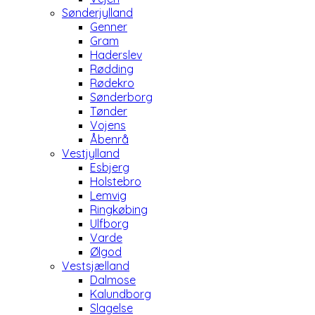
Sønderjylland
Genner
Gram
Haderslev
Rødding
Rødekro
Sønderborg
Tønder
Vojens
Åbenrå
Vestjylland
Esbjerg
Holstebro
Lemvig
Ringkøbing
Ulfborg
Varde
Ølgod
Vestsjælland
Dalmose
Kalundborg
Slagelse