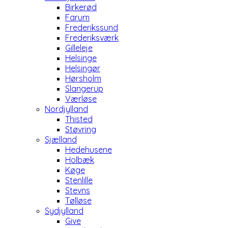
Birkerød
Farum
Frederikssund
Frederiksværk
Gilleleje
Helsinge
Helsingør
Hørsholm
Slangerup
Værløse
Nordjylland
Thisted
Støvring
Sjælland
Hedehusene
Holbæk
Køge
Stenlille
Stevns
Tølløse
Sydjylland
Give