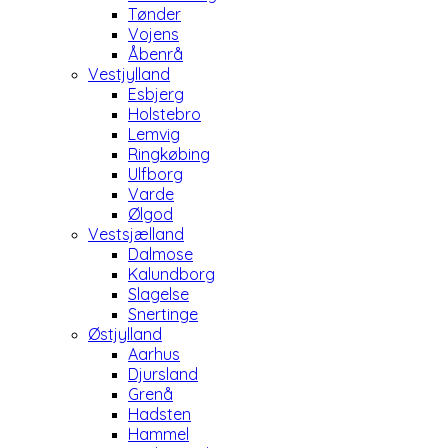
Tønder
Vojens
Åbenrå
Vestjylland
Esbjerg
Holstebro
Lemvig
Ringkøbing
Ulfborg
Varde
Ølgod
Vestsjælland
Dalmose
Kalundborg
Slagelse
Snertinge
Østjylland
Aarhus
Djursland
Grenå
Hadsten
Hammel