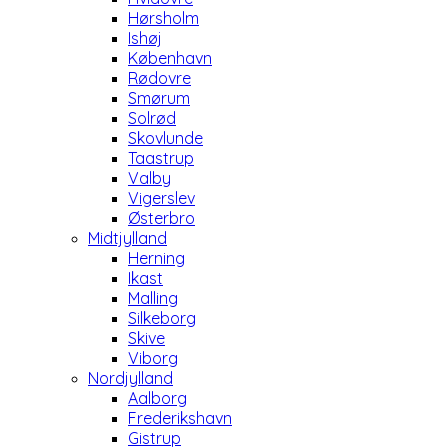
Hørsholm
Ishøj
København
Rødovre
Smørum
Solrød
Skovlunde
Taastrup
Valby
Vigerslev
Østerbro
Midtjylland
Herning
Ikast
Malling
Silkeborg
Skive
Viborg
Nordjylland
Aalborg
Frederikshavn
Gistrup