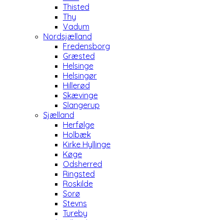
Thisted
Thy
Vadum
Nordsjælland
Fredensborg
Græsted
Helsinge
Helsingør
Hillerød
Skævinge
Slangerup
Sjælland
Herfølge
Holbæk
Kirke Hyllinge
Køge
Odsherred
Ringsted
Roskilde
Sorø
Stevns
Tureby