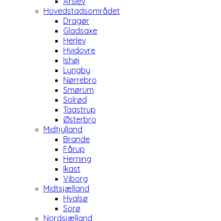
Årslev
Hovedstadsområdet
Dragør
Gladsaxe
Herlev
Hvidovre
Ishøj
Lyngby
Nørrebro
Smørum
Solrød
Taastrup
Østerbro
Midtjylland
Brande
Fårup
Herning
Ikast
Viborg
Midtsjælland
Hvalsø
Sorø
Nordsjælland