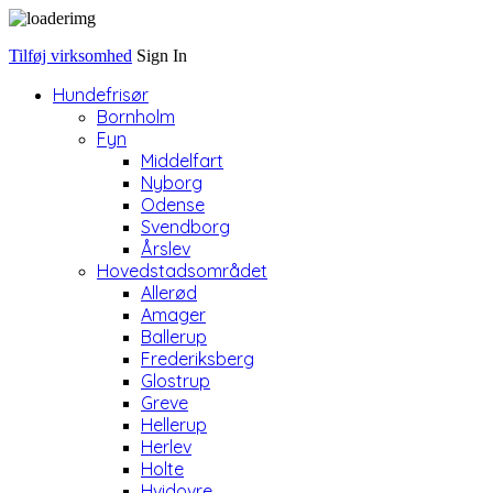
Tilføj virksomhed
Sign In
Hundefrisør
Bornholm
Fyn
Middelfart
Nyborg
Odense
Svendborg
Årslev
Hovedstadsområdet
Allerød
Amager
Ballerup
Frederiksberg
Glostrup
Greve
Hellerup
Herlev
Holte
Hvidovre