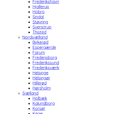
Frederikshavn
Hjallerup
Hobro
Sindal
Støvring
Svenstrup
Thisted
Nordsjælland
Birkerød
Espergærde
Farum
Fredensborg
Frederikssund
Frederiksværk
Helsinge
Helsingør
Hillerød
Hørsholm
Sjælland
Holbæk
Kalundborg
Korsør
Køge