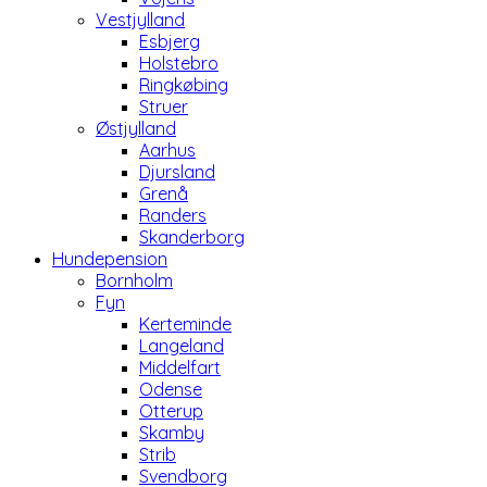
Vestjylland
Esbjerg
Holstebro
Ringkøbing
Struer
Østjylland
Aarhus
Djursland
Grenå
Randers
Skanderborg
Hundepension
Bornholm
Fyn
Kerteminde
Langeland
Middelfart
Odense
Otterup
Skamby
Strib
Svendborg