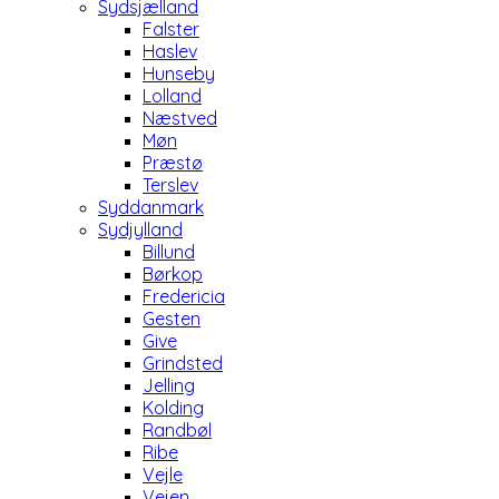
Sydsjælland
Falster
Haslev
Hunseby
Lolland
Næstved
Møn
Præstø
Terslev
Syddanmark
Sydjylland
Billund
Børkop
Fredericia
Gesten
Give
Grindsted
Jelling
Kolding
Randbøl
Ribe
Vejle
Vejen