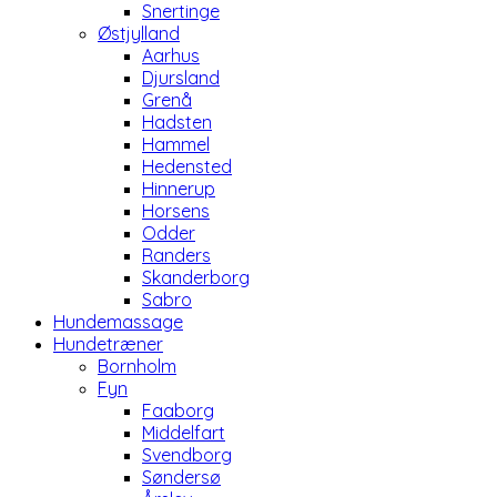
Snertinge
Østjylland
Aarhus
Djursland
Grenå
Hadsten
Hammel
Hedensted
Hinnerup
Horsens
Odder
Randers
Skanderborg
Sabro
Hundemassage
Hundetræner
Bornholm
Fyn
Faaborg
Middelfart
Svendborg
Søndersø