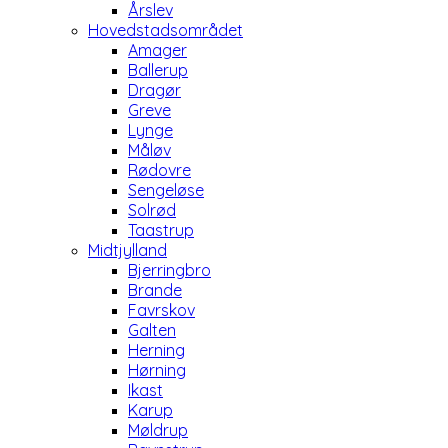
Årslev
Hovedstadsområdet
Amager
Ballerup
Dragør
Greve
Lynge
Måløv
Rødovre
Sengeløse
Solrød
Taastrup
Midtjylland
Bjerringbro
Brande
Favrskov
Galten
Herning
Hørning
Ikast
Karup
Møldrup