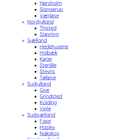
Hørsholm
Slangerup
Værløse
Nordjylland
Thisted
Støvring
Sjælland
Hedehusene
Holbæk
Køge
Stenlille
Stevns
Tølløse
Sydjylland
Give
Grindsted
Kolding
Vejle
Sydsjælland
Faxe
Haslev
Nakskov