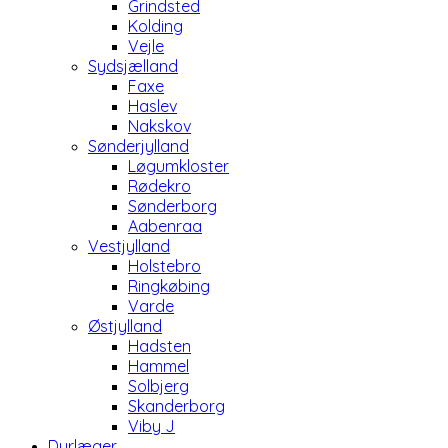
Grindsted
Kolding
Vejle
Sydsjælland
Faxe
Haslev
Nakskov
Sønderjylland
Løgumkloster
Rødekro
Sønderborg
Aabenraa
Vestjylland
Holstebro
Ringkøbing
Varde
Østjylland
Hadsten
Hammel
Solbjerg
Skanderborg
Viby J
Dyrlæger