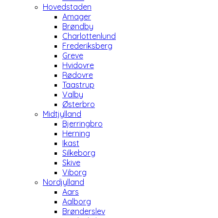
Hovedstaden
Amager
Brøndby
Charlottenlund
Frederiksberg
Greve
Hvidovre
Rødovre
Taastrup
Valby
Østerbro
Midtjylland
Bjerringbro
Herning
Ikast
Silkeborg
Skive
Viborg
Nordjylland
Aars
Aalborg
Brønderslev