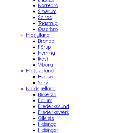
Nørrebro
Smørum
Solrød
Taastrup
Østerbro
Midtjylland
Brande
Fårup
Herning
Ikast
Viborg
Midtsjælland
Hvalsø
Sorø
Nordsjælland
Birkerød
Farum
Frederikssund
Frederiksværk
Gilleleje
Helsinge
Helsingør