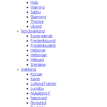
Hals
Hjørring
Sæby
Skørping
Thisted
Ulsted
Nordsjælland
Espergærde
Frederikssund
Frederiksværk
Helsinge
Helsingør
Hillerød
Stenløse
Sjælland
Korsør
Køge
Lolland Falster
Lyngby
Nykøbing F
Næstved
Ringsted