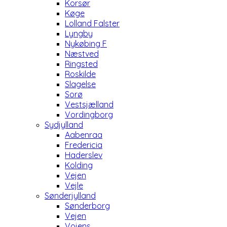
Korsør
Køge
Lolland Falster
Lyngby
Nykøbing F
Næstved
Ringsted
Roskilde
Slagelse
Sorø
Vestsjælland
Vordingborg
Sydjylland
Aabenraa
Fredericia
Haderslev
Kolding
Vejen
Vejle
Sønderjylland
Sønderborg
Vejen
Vojens