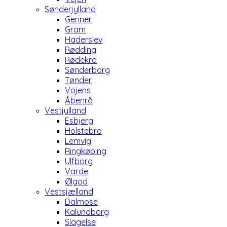
Sønderjylland
Genner
Gram
Haderslev
Rødding
Rødekro
Sønderborg
Tønder
Vojens
Åbenrå
Vestjylland
Esbjerg
Holstebro
Lemvig
Ringkøbing
Ulfborg
Varde
Ølgod
Vestsjælland
Dalmose
Kalundborg
Slagelse