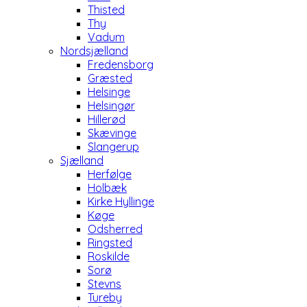
Thisted
Thy
Vadum
Nordsjælland
Fredensborg
Græsted
Helsinge
Helsingør
Hillerød
Skævinge
Slangerup
Sjælland
Herfølge
Holbæk
Kirke Hyllinge
Køge
Odsherred
Ringsted
Roskilde
Sorø
Stevns
Tureby