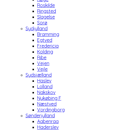
Roskilde
Ringsted
Slagelse
Sorø
Sydjylland
Bramming
Egtved
Fredericia
Kolding
Ribe
Vejen
Vejle
Sydsjælland
Haslev
Lolland
Nakskov
Nykøbing F
Næstved
Vordingborg
Sønderjylland
Aabenraa
Haderslev