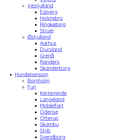
Vestjylland
Esbjerg
Holstebro
Ringkøbing
Struer
Østjylland
Aarhus
Djursland
Grenå
Randers
Skanderborg
Hundepension
Bornholm
Fyn
Kerteminde
Langeland
Middelfart
Odense
Otterup
Skamby
Strib
Svendborg