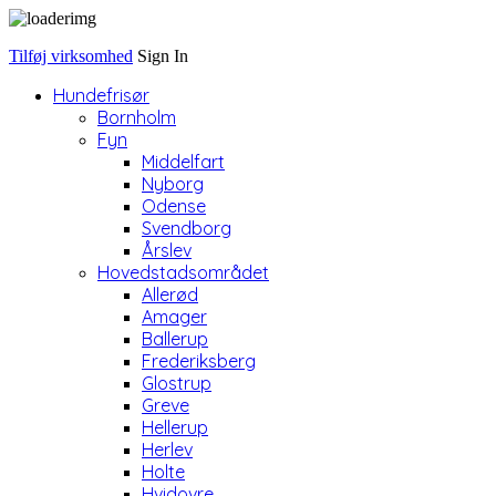
Tilføj virksomhed
Sign In
Hundefrisør
Bornholm
Fyn
Middelfart
Nyborg
Odense
Svendborg
Årslev
Hovedstadsområdet
Allerød
Amager
Ballerup
Frederiksberg
Glostrup
Greve
Hellerup
Herlev
Holte
Hvidovre