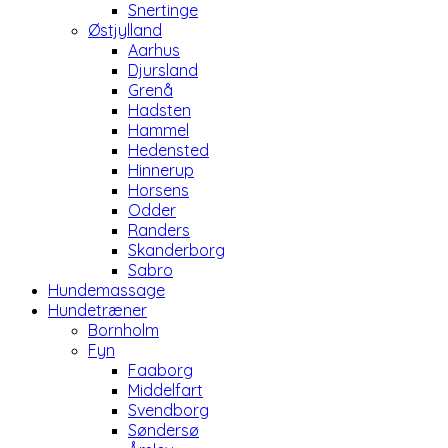
Snertinge
Østjylland
Aarhus
Djursland
Grenå
Hadsten
Hammel
Hedensted
Hinnerup
Horsens
Odder
Randers
Skanderborg
Sabro
Hundemassage
Hundetræner
Bornholm
Fyn
Faaborg
Middelfart
Svendborg
Søndersø