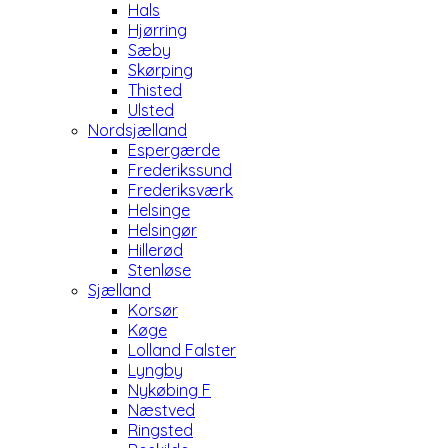
Hals
Hjørring
Sæby
Skørping
Thisted
Ulsted
Nordsjælland
Espergærde
Frederikssund
Frederiksværk
Helsinge
Helsingør
Hillerød
Stenløse
Sjælland
Korsør
Køge
Lolland Falster
Lyngby
Nykøbing F
Næstved
Ringsted