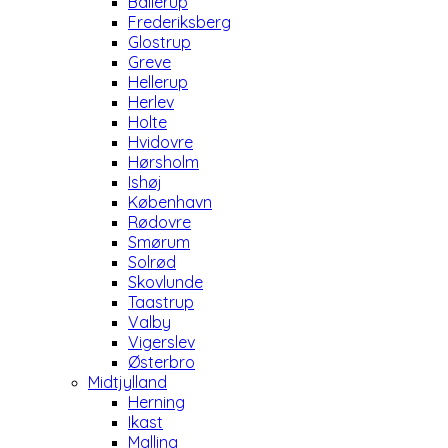
Ballerup
Frederiksberg
Glostrup
Greve
Hellerup
Herlev
Holte
Hvidovre
Hørsholm
Ishøj
København
Rødovre
Smørum
Solrød
Skovlunde
Taastrup
Valby
Vigerslev
Østerbro
Midtjylland
Herning
Ikast
Malling