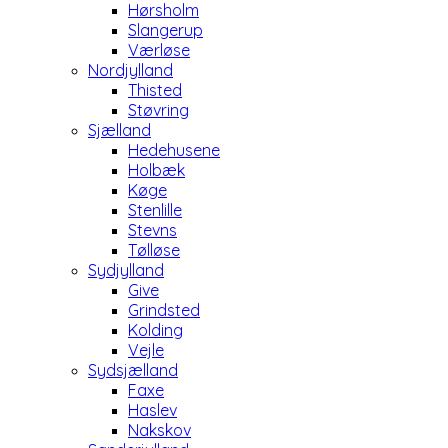
Hørsholm
Slangerup
Værløse
Nordjylland
Thisted
Støvring
Sjælland
Hedehusene
Holbæk
Køge
Stenlille
Stevns
Tølløse
Sydjylland
Give
Grindsted
Kolding
Vejle
Sydsjælland
Faxe
Haslev
Nakskov