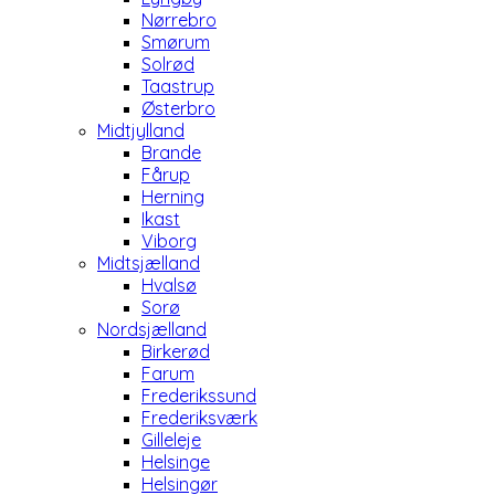
Nørrebro
Smørum
Solrød
Taastrup
Østerbro
Midtjylland
Brande
Fårup
Herning
Ikast
Viborg
Midtsjælland
Hvalsø
Sorø
Nordsjælland
Birkerød
Farum
Frederikssund
Frederiksværk
Gilleleje
Helsinge
Helsingør