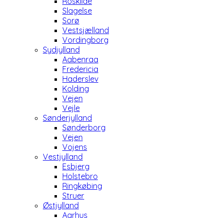
Roskilde
Slagelse
Sorø
Vestsjælland
Vordingborg
Sydjylland
Aabenraa
Fredericia
Haderslev
Kolding
Vejen
Vejle
Sønderjylland
Sønderborg
Vejen
Vojens
Vestjylland
Esbjerg
Holstebro
Ringkøbing
Struer
Østjylland
Aarhus