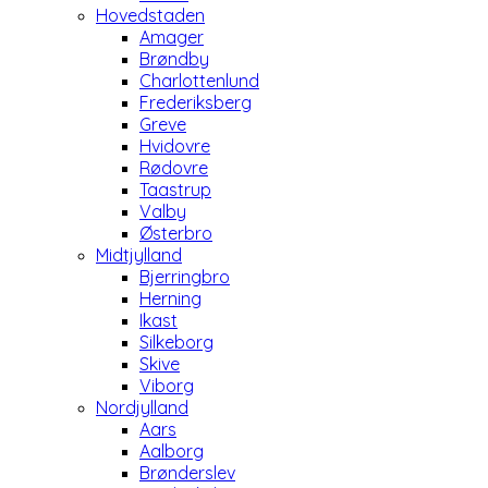
Hovedstaden
Amager
Brøndby
Charlottenlund
Frederiksberg
Greve
Hvidovre
Rødovre
Taastrup
Valby
Østerbro
Midtjylland
Bjerringbro
Herning
Ikast
Silkeborg
Skive
Viborg
Nordjylland
Aars
Aalborg
Brønderslev