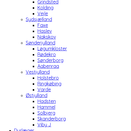
Grindsted
Kolding
Vejle
Sydsjælland
Faxe
Haslev
Nakskov
Sønderjylland
Løgumkloster
Rødekro
Sønderborg
Aabenraa
Vestjylland
Holstebro
Ringkøbing
Varde
Østjylland
Hadsten
Hammel
Solbjerg
Skanderborg
Viby J
Dyrlæger