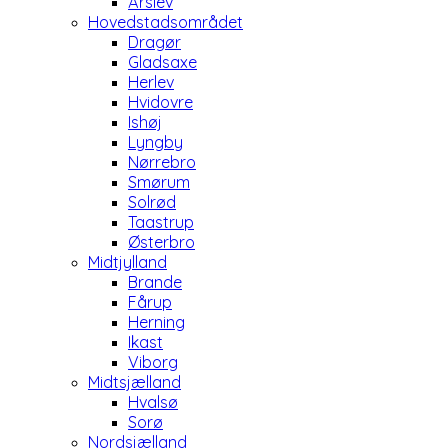
Årslev
Hovedstadsområdet
Dragør
Gladsaxe
Herlev
Hvidovre
Ishøj
Lyngby
Nørrebro
Smørum
Solrød
Taastrup
Østerbro
Midtjylland
Brande
Fårup
Herning
Ikast
Viborg
Midtsjælland
Hvalsø
Sorø
Nordsjælland