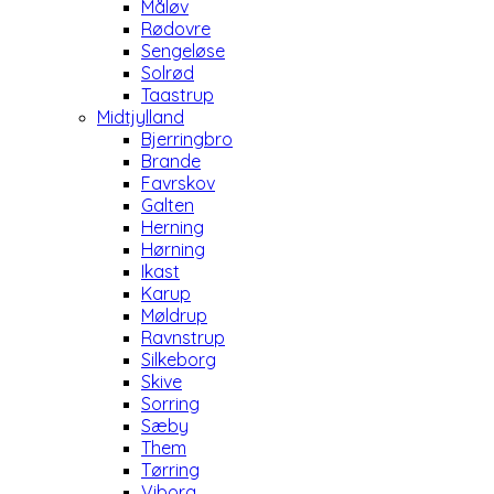
Måløv
Rødovre
Sengeløse
Solrød
Taastrup
Midtjylland
Bjerringbro
Brande
Favrskov
Galten
Herning
Hørning
Ikast
Karup
Møldrup
Ravnstrup
Silkeborg
Skive
Sorring
Sæby
Them
Tørring
Viborg