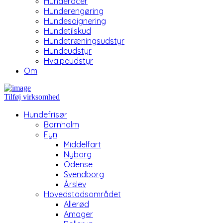
Hunderacer
Hunderengøring
Hundesoignering
Hundetilskud
Hundetræningsudstyr
Hundeudstyr
Hvalpeudstyr
Om
Tilføj virksomhed
Hundefrisør
Bornholm
Fyn
Middelfart
Nyborg
Odense
Svendborg
Årslev
Hovedstadsområdet
Allerød
Amager