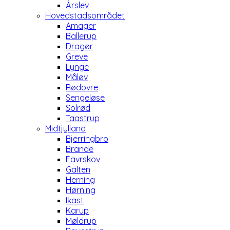
Årslev
Hovedstadsområdet
Amager
Ballerup
Dragør
Greve
Lynge
Måløv
Rødovre
Sengeløse
Solrød
Taastrup
Midtjylland
Bjerringbro
Brande
Favrskov
Galten
Herning
Hørning
Ikast
Karup
Møldrup