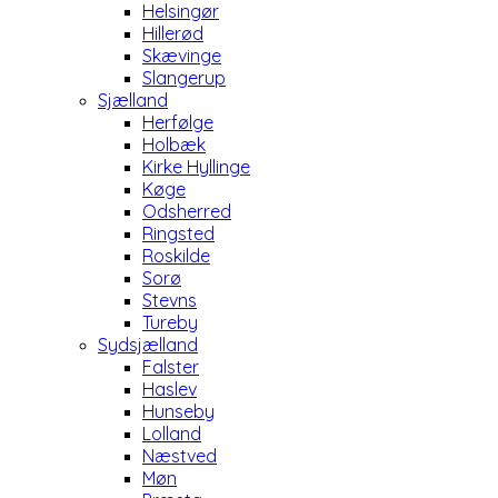
Helsingør
Hillerød
Skævinge
Slangerup
Sjælland
Herfølge
Holbæk
Kirke Hyllinge
Køge
Odsherred
Ringsted
Roskilde
Sorø
Stevns
Tureby
Sydsjælland
Falster
Haslev
Hunseby
Lolland
Næstved
Møn