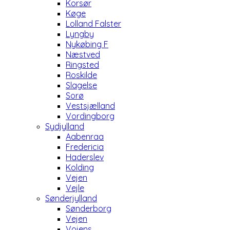
Korsør
Køge
Lolland Falster
Lyngby
Nykøbing F
Næstved
Ringsted
Roskilde
Slagelse
Sorø
Vestsjælland
Vordingborg
Sydjylland
Aabenraa
Fredericia
Haderslev
Kolding
Vejen
Vejle
Sønderjylland
Sønderborg
Vejen
Vojens