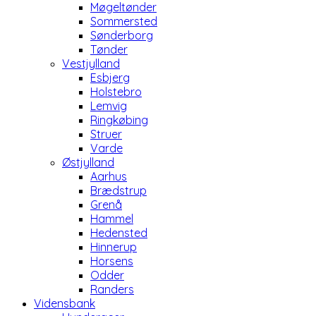
Møgeltønder
Sommersted
Sønderborg
Tønder
Vestjylland
Esbjerg
Holstebro
Lemvig
Ringkøbing
Struer
Varde
Østjylland
Aarhus
Brædstrup
Grenå
Hammel
Hedensted
Hinnerup
Horsens
Odder
Randers
Vidensbank