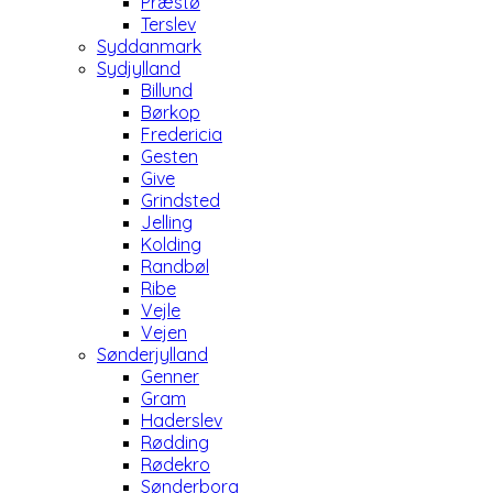
Præstø
Terslev
Syddanmark
Sydjylland
Billund
Børkop
Fredericia
Gesten
Give
Grindsted
Jelling
Kolding
Randbøl
Ribe
Vejle
Vejen
Sønderjylland
Genner
Gram
Haderslev
Rødding
Rødekro
Sønderborg