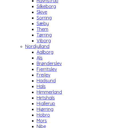
Ravnstrup
Silkeborg
Skive
Sorring
Sæby
Them
Tørring
Viborg
Nordjylland
Aalborg
Als
Brønderslev
Fjerritslev
Frejlev
Hadsund
Hals
Himmerland
Hirtshals
Hjallerup
Hjørring
Hobro
Mors
Nibe