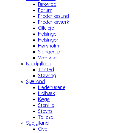
Birkerød
Farum
Frederikssund
Frederiksværk
Gilleleje
Helsinge
Helsingør
Hørsholm
Slangerup
Værløse
Nordjylland
Thisted
Støvring
Sjælland
Hedehusene
Holbæk
Køge
Stenlille
Stevns
Tølløse
Sydjylland
Give