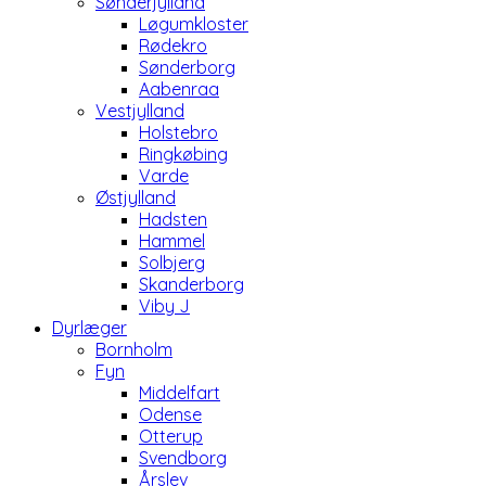
Sønderjylland
Løgumkloster
Rødekro
Sønderborg
Aabenraa
Vestjylland
Holstebro
Ringkøbing
Varde
Østjylland
Hadsten
Hammel
Solbjerg
Skanderborg
Viby J
Dyrlæger
Bornholm
Fyn
Middelfart
Odense
Otterup
Svendborg
Årslev