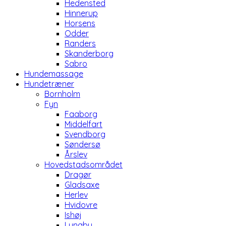
Hedensted
Hinnerup
Horsens
Odder
Randers
Skanderborg
Sabro
Hundemassage
Hundetræner
Bornholm
Fyn
Faaborg
Middelfart
Svendborg
Søndersø
Årslev
Hovedstadsområdet
Dragør
Gladsaxe
Herlev
Hvidovre
Ishøj
Lyngby