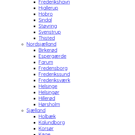
Frederikshavn
Hjallerup
Hobro
Sindal
Støvring
Svenstrup
Thisted
Nordsjælland
Birkerød
Espergærde
Farum
Fredensborg
Frederikssund
Frederiksværk
Helsinge
Helsingør
Hillerød
Hørsholm
Sjælland
Holbæk
Kalundborg
Korsør
Køge