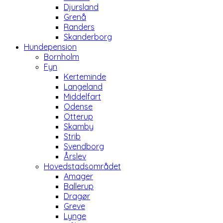
Djursland
Grenå
Randers
Skanderborg
Hundepension
Bornholm
Fyn
Kerteminde
Langeland
Middelfart
Odense
Otterup
Skamby
Strib
Svendborg
Årslev
Hovedstadsområdet
Amager
Ballerup
Dragør
Greve
Lynge