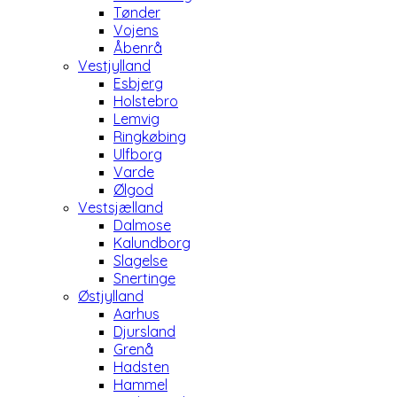
Tønder
Vojens
Åbenrå
Vestjylland
Esbjerg
Holstebro
Lemvig
Ringkøbing
Ulfborg
Varde
Ølgod
Vestsjælland
Dalmose
Kalundborg
Slagelse
Snertinge
Østjylland
Aarhus
Djursland
Grenå
Hadsten
Hammel