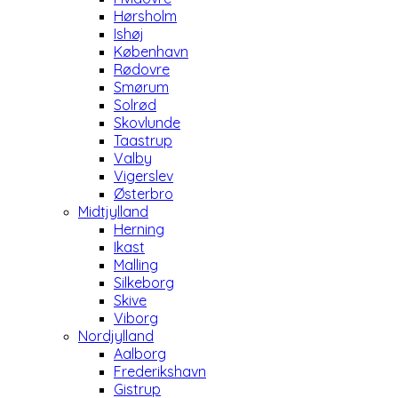
Hørsholm
Ishøj
København
Rødovre
Smørum
Solrød
Skovlunde
Taastrup
Valby
Vigerslev
Østerbro
Midtjylland
Herning
Ikast
Malling
Silkeborg
Skive
Viborg
Nordjylland
Aalborg
Frederikshavn
Gistrup