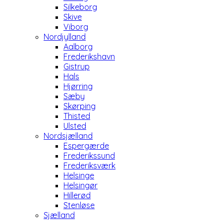
Silkeborg
Skive
Viborg
Nordjylland
Aalborg
Frederikshavn
Gistrup
Hals
Hjørring
Sæby
Skørping
Thisted
Ulsted
Nordsjælland
Espergærde
Frederikssund
Frederiksværk
Helsinge
Helsingør
Hillerød
Stenløse
Sjælland