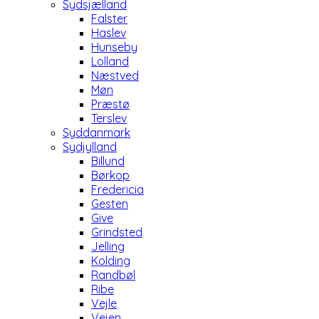
Sydsjælland
Falster
Haslev
Hunseby
Lolland
Næstved
Møn
Præstø
Terslev
Syddanmark
Sydjylland
Billund
Børkop
Fredericia
Gesten
Give
Grindsted
Jelling
Kolding
Randbøl
Ribe
Vejle
Vejen