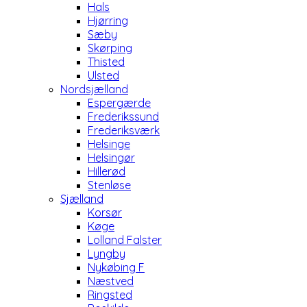
Hals
Hjørring
Sæby
Skørping
Thisted
Ulsted
Nordsjælland
Espergærde
Frederikssund
Frederiksværk
Helsinge
Helsingør
Hillerød
Stenløse
Sjælland
Korsør
Køge
Lolland Falster
Lyngby
Nykøbing F
Næstved
Ringsted