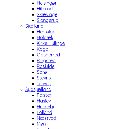
Helsingør
Hillerød
Skævinge
Slangerup
Sjælland
Herfølge
Holbæk
Kirke Hyllinge
Køge
Odsherred
Ringsted
Roskilde
Sorø
Stevns
Tureby
Sydsjælland
Falster
Haslev
Hunseby
Lolland
Næstved
Møn