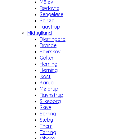
Måløv
Rødovre
Sengeløse
Solrød
Taastrup
Midtjylland
Bjerringbro
Brande
Favrskov
Galten
Herning
Hørning
Ikast
Karup
Møldrup
Ravnstrup
Silkeborg
Skive
Sorring
Sæby
Them
Tørring
Viborg