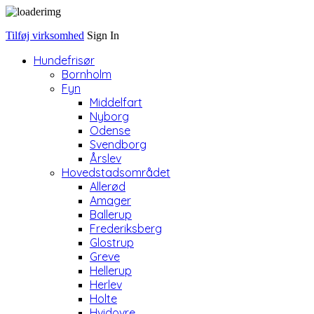
Tilføj virksomhed
Sign In
Hundefrisør
Bornholm
Fyn
Middelfart
Nyborg
Odense
Svendborg
Årslev
Hovedstadsområdet
Allerød
Amager
Ballerup
Frederiksberg
Glostrup
Greve
Hellerup
Herlev
Holte
Hvidovre