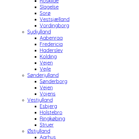
Roskilde
Slagelse
Sorø
Vestsjælland
Vordingborg
Sydjylland
Aabenraa
Fredericia
Haderslev
Kolding
Vejen
Vejle
Sønderjylland
Sønderborg
Vejen
Vojens
Vestjylland
Esbjerg
Holstebro
Ringkøbing
Struer
Østjylland
Aarhus