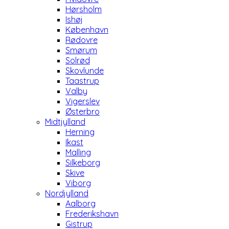
Hørsholm
Ishøj
København
Rødovre
Smørum
Solrød
Skovlunde
Taastrup
Valby
Vigerslev
Østerbro
Midtjylland
Herning
Ikast
Malling
Silkeborg
Skive
Viborg
Nordjylland
Aalborg
Frederikshavn
Gistrup