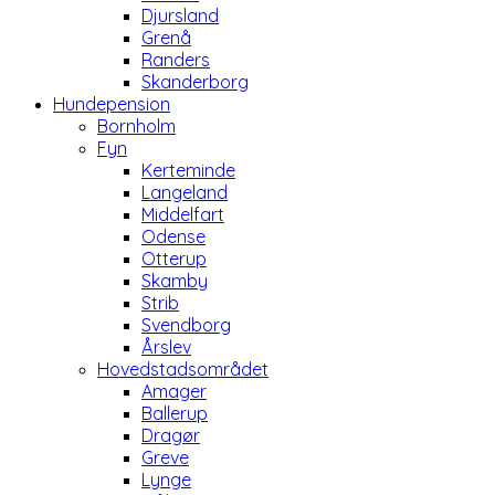
Djursland
Grenå
Randers
Skanderborg
Hundepension
Bornholm
Fyn
Kerteminde
Langeland
Middelfart
Odense
Otterup
Skamby
Strib
Svendborg
Årslev
Hovedstadsområdet
Amager
Ballerup
Dragør
Greve
Lynge