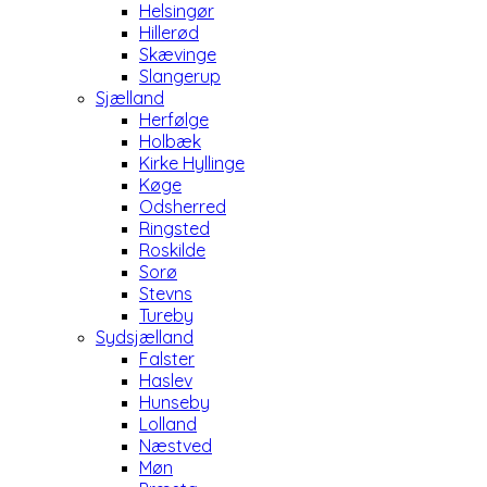
Helsingør
Hillerød
Skævinge
Slangerup
Sjælland
Herfølge
Holbæk
Kirke Hyllinge
Køge
Odsherred
Ringsted
Roskilde
Sorø
Stevns
Tureby
Sydsjælland
Falster
Haslev
Hunseby
Lolland
Næstved
Møn