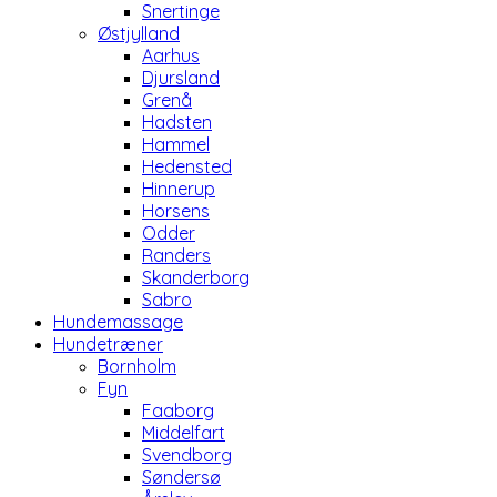
Snertinge
Østjylland
Aarhus
Djursland
Grenå
Hadsten
Hammel
Hedensted
Hinnerup
Horsens
Odder
Randers
Skanderborg
Sabro
Hundemassage
Hundetræner
Bornholm
Fyn
Faaborg
Middelfart
Svendborg
Søndersø