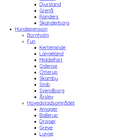
Djursland
Grenå
Randers
Skanderborg
Hundepension
Bornholm
Fyn
Kerteminde
Langeland
Middelfart
Odense
Otterup
Skamby
Strib
Svendborg
Årslev
Hovedstadsområdet
Amager
Ballerup
Dragør
Greve
Lynge