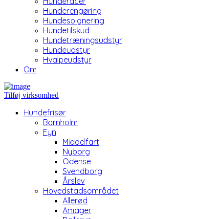
Hunderacer
Hunderengøring
Hundesoignering
Hundetilskud
Hundetræningsudstyr
Hundeudstyr
Hvalpeudstyr
Om
Tilføj virksomhed
Hundefrisør
Bornholm
Fyn
Middelfart
Nyborg
Odense
Svendborg
Årslev
Hovedstadsområdet
Allerød
Amager