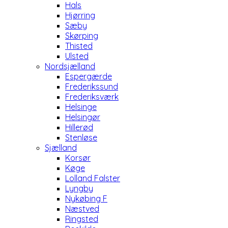
Hals
Hjørring
Sæby
Skørping
Thisted
Ulsted
Nordsjælland
Espergærde
Frederikssund
Frederiksværk
Helsinge
Helsingør
Hillerød
Stenløse
Sjælland
Korsør
Køge
Lolland Falster
Lyngby
Nykøbing F
Næstved
Ringsted