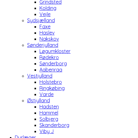
Grindsted
Kolding
Vejle
Sydsjælland
Faxe
Haslev
Nakskov
Sønderjylland
Løgumkloster
Rødekro
Sønderborg
Aabenraa
Vestjylland
Holstebro
Ringkøbing
Varde
Østjylland
Hadsten
Hammel
Solbjerg
Skanderborg
Viby J
Dyrlæger