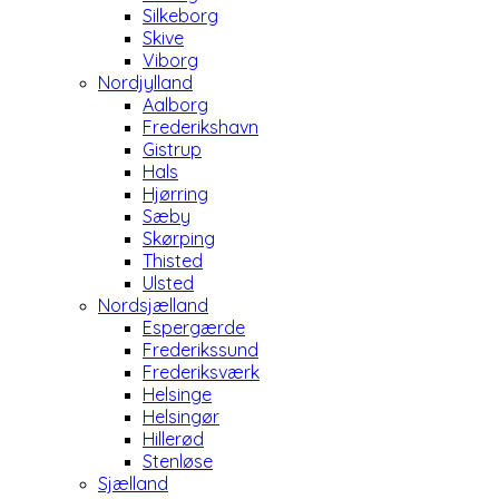
Silkeborg
Skive
Viborg
Nordjylland
Aalborg
Frederikshavn
Gistrup
Hals
Hjørring
Sæby
Skørping
Thisted
Ulsted
Nordsjælland
Espergærde
Frederikssund
Frederiksværk
Helsinge
Helsingør
Hillerød
Stenløse
Sjælland