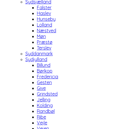
Sydsjælland
Falster
Haslev
Hunseby
Lolland
Næstved
Møn
Præstø
Terslev
Syddanmark
Sydjylland
Billund
Børkop
Fredericia
Gesten
Give
Grindsted
Jelling
Kolding
Randbøl
Ribe
Vejle
Vejen