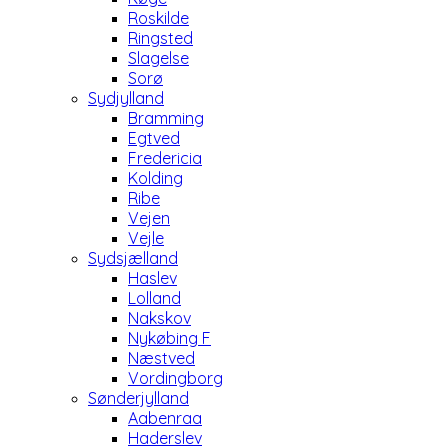
Roskilde
Ringsted
Slagelse
Sorø
Sydjylland
Bramming
Egtved
Fredericia
Kolding
Ribe
Vejen
Vejle
Sydsjælland
Haslev
Lolland
Nakskov
Nykøbing F
Næstved
Vordingborg
Sønderjylland
Aabenraa
Haderslev