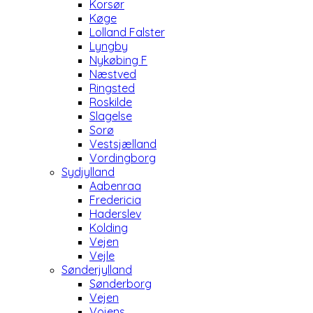
Korsør
Køge
Lolland Falster
Lyngby
Nykøbing F
Næstved
Ringsted
Roskilde
Slagelse
Sorø
Vestsjælland
Vordingborg
Sydjylland
Aabenraa
Fredericia
Haderslev
Kolding
Vejen
Vejle
Sønderjylland
Sønderborg
Vejen
Vojens