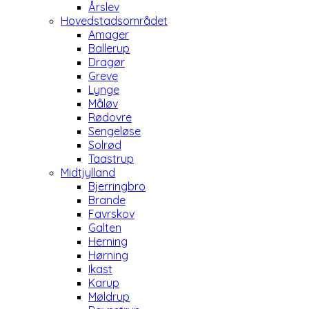
Årslev
Hovedstadsområdet
Amager
Ballerup
Dragør
Greve
Lynge
Måløv
Rødovre
Sengeløse
Solrød
Taastrup
Midtjylland
Bjerringbro
Brande
Favrskov
Galten
Herning
Hørning
Ikast
Karup
Møldrup