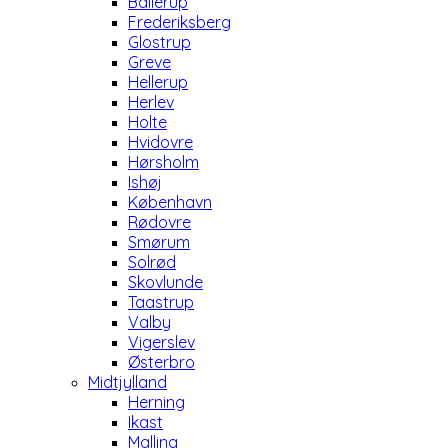
Ballerup
Frederiksberg
Glostrup
Greve
Hellerup
Herlev
Holte
Hvidovre
Hørsholm
Ishøj
København
Rødovre
Smørum
Solrød
Skovlunde
Taastrup
Valby
Vigerslev
Østerbro
Midtjylland
Herning
Ikast
Malling