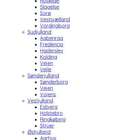
Roskilde
Slagelse
Sorø
Vestsjælland
Vordingborg
Sydjylland
Aabenraa
Fredericia
Haderslev
Kolding
Vejen
Vejle
Sønderjylland
Sønderborg
Vejen
Vojens
Vestjylland
Esbjerg
Holstebro
Ringkøbing
Struer
Østjylland
Aarhus