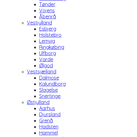
Tønder
Vojens
Åbenrå
Vestjylland
Esbjerg
Holstebro
Lemvig
Ringkøbing
Ulfborg
Varde
Ølgod
Vestsjælland
Dalmose
Kalundborg
Slagelse
Snertinge
Østjylland
Aarhus
Djursland
Grenå
Hadsten
Hammel