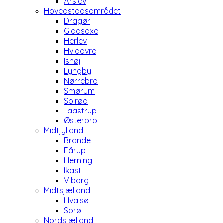
Årslev
Hovedstadsområdet
Dragør
Gladsaxe
Herlev
Hvidovre
Ishøj
Lyngby
Nørrebro
Smørum
Solrød
Taastrup
Østerbro
Midtjylland
Brande
Fårup
Herning
Ikast
Viborg
Midtsjælland
Hvalsø
Sorø
Nordsjælland