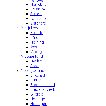
Nørrebro
Smørum
Solrød
Taastrup
Østerbro
Midtjylland
Brande
Fårup
Herning
Ikast
Viborg
Midtsjælland
Hvalsø
Sorø
Nordsjælland
Birkerød
Farum
Frederikssund
Frederiksværk
Gilleleje
Helsinge
Helsingør