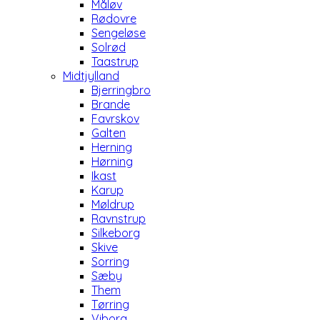
Måløv
Rødovre
Sengeløse
Solrød
Taastrup
Midtjylland
Bjerringbro
Brande
Favrskov
Galten
Herning
Hørning
Ikast
Karup
Møldrup
Ravnstrup
Silkeborg
Skive
Sorring
Sæby
Them
Tørring
Viborg