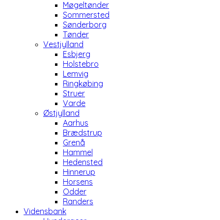
Møgeltønder
Sommersted
Sønderborg
Tønder
Vestjylland
Esbjerg
Holstebro
Lemvig
Ringkøbing
Struer
Varde
Østjylland
Aarhus
Brædstrup
Grenå
Hammel
Hedensted
Hinnerup
Horsens
Odder
Randers
Vidensbank