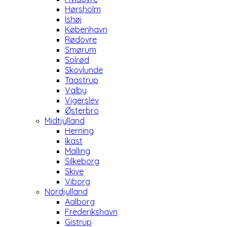
Hørsholm
Ishøj
København
Rødovre
Smørum
Solrød
Skovlunde
Taastrup
Valby
Vigerslev
Østerbro
Midtjylland
Herning
Ikast
Malling
Silkeborg
Skive
Viborg
Nordjylland
Aalborg
Frederikshavn
Gistrup