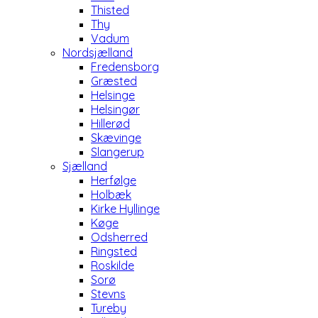
Thisted
Thy
Vadum
Nordsjælland
Fredensborg
Græsted
Helsinge
Helsingør
Hillerød
Skævinge
Slangerup
Sjælland
Herfølge
Holbæk
Kirke Hyllinge
Køge
Odsherred
Ringsted
Roskilde
Sorø
Stevns
Tureby