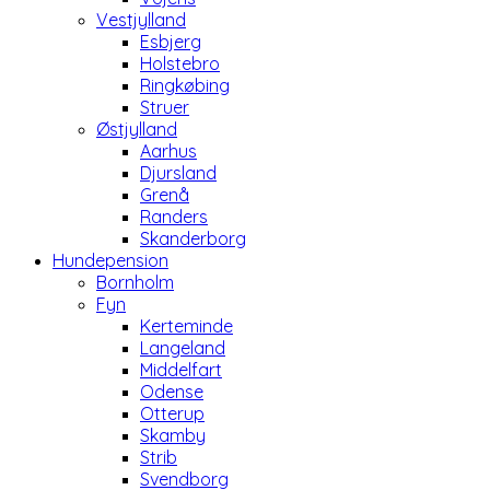
Vestjylland
Esbjerg
Holstebro
Ringkøbing
Struer
Østjylland
Aarhus
Djursland
Grenå
Randers
Skanderborg
Hundepension
Bornholm
Fyn
Kerteminde
Langeland
Middelfart
Odense
Otterup
Skamby
Strib
Svendborg