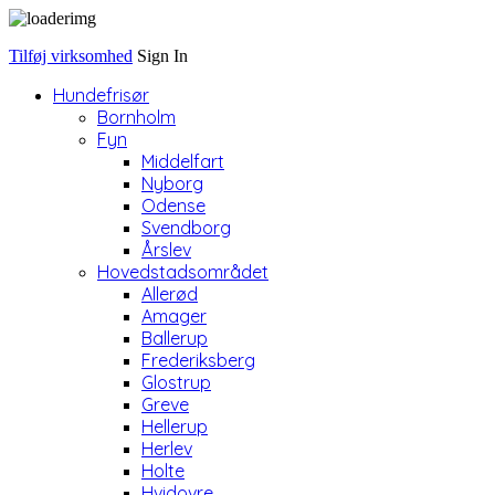
Tilføj virksomhed
Sign In
Hundefrisør
Bornholm
Fyn
Middelfart
Nyborg
Odense
Svendborg
Årslev
Hovedstadsområdet
Allerød
Amager
Ballerup
Frederiksberg
Glostrup
Greve
Hellerup
Herlev
Holte
Hvidovre