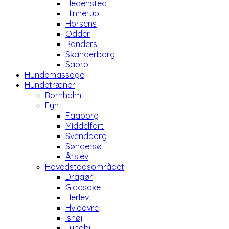
Hedensted
Hinnerup
Horsens
Odder
Randers
Skanderborg
Sabro
Hundemassage
Hundetræner
Bornholm
Fyn
Faaborg
Middelfart
Svendborg
Søndersø
Årslev
Hovedstadsområdet
Dragør
Gladsaxe
Herlev
Hvidovre
Ishøj
Lyngby