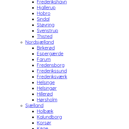
Frederikshavn
Hjallerup
Hobro
Sindal
Støvring
Svenstrup
Thisted
Nordsjælland
Birkerød
Espergærde
Farum
Fredensborg
Frederikssund
Frederiksværk
Helsinge
Helsingør
Hillerød
Hørsholm
Sjælland
Holbæk
Kalundborg
Korsør
Køge