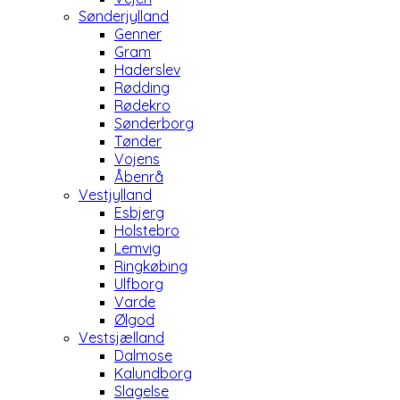
Sønderjylland
Genner
Gram
Haderslev
Rødding
Rødekro
Sønderborg
Tønder
Vojens
Åbenrå
Vestjylland
Esbjerg
Holstebro
Lemvig
Ringkøbing
Ulfborg
Varde
Ølgod
Vestsjælland
Dalmose
Kalundborg
Slagelse