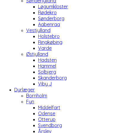
Sønderjylland
Løgumkloster
Rødekro
Sønderborg
Aabenraa
Vestjylland
Holstebro
Ringkøbing
Varde
Østjylland
Hadsten
Hammel
Solbjerg
Skanderborg
Viby J
Dyrlæger
Bornholm
Fyn
Middelfart
Odense
Otterup
Svendborg
Årslev