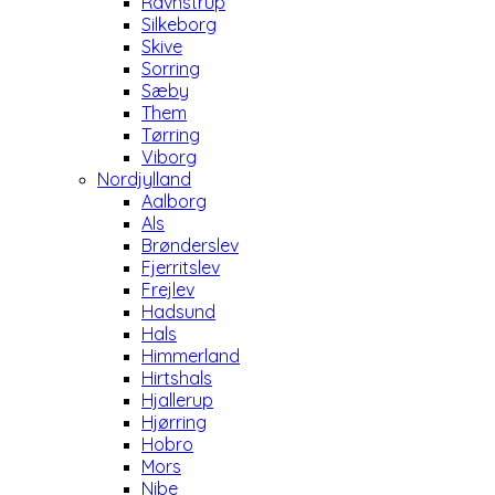
Ravnstrup
Silkeborg
Skive
Sorring
Sæby
Them
Tørring
Viborg
Nordjylland
Aalborg
Als
Brønderslev
Fjerritslev
Frejlev
Hadsund
Hals
Himmerland
Hirtshals
Hjallerup
Hjørring
Hobro
Mors
Nibe