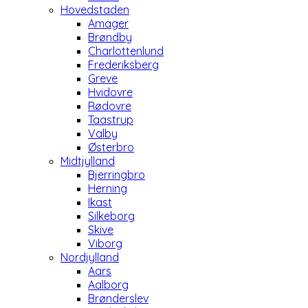
Hovedstaden
Amager
Brøndby
Charlottenlund
Frederiksberg
Greve
Hvidovre
Rødovre
Taastrup
Valby
Østerbro
Midtjylland
Bjerringbro
Herning
Ikast
Silkeborg
Skive
Viborg
Nordjylland
Aars
Aalborg
Brønderslev