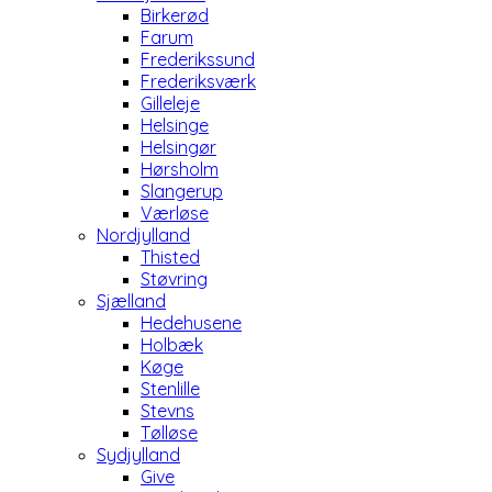
Birkerød
Farum
Frederikssund
Frederiksværk
Gilleleje
Helsinge
Helsingør
Hørsholm
Slangerup
Værløse
Nordjylland
Thisted
Støvring
Sjælland
Hedehusene
Holbæk
Køge
Stenlille
Stevns
Tølløse
Sydjylland
Give