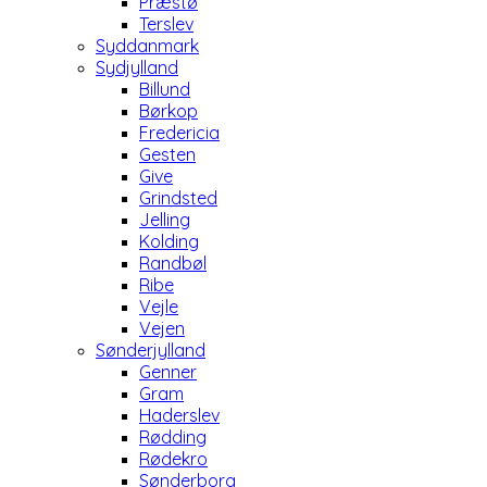
Præstø
Terslev
Syddanmark
Sydjylland
Billund
Børkop
Fredericia
Gesten
Give
Grindsted
Jelling
Kolding
Randbøl
Ribe
Vejle
Vejen
Sønderjylland
Genner
Gram
Haderslev
Rødding
Rødekro
Sønderborg