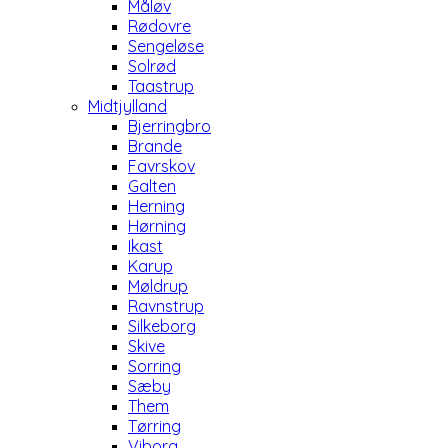
Måløv
Rødovre
Sengeløse
Solrød
Taastrup
Midtjylland
Bjerringbro
Brande
Favrskov
Galten
Herning
Hørning
Ikast
Karup
Møldrup
Ravnstrup
Silkeborg
Skive
Sorring
Sæby
Them
Tørring
Viborg