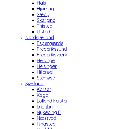
Hals
Hjørring
Sæby
Skørping
Thisted
Ulsted
Nordsjælland
Espergærde
Frederikssund
Frederiksværk
Helsinge
Helsingør
Hillerød
Stenløse
Sjælland
Korsør
Køge
Lolland Falster
Lyngby
Nykøbing F
Næstved
Ringsted