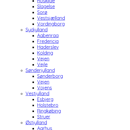
Roskilde
Slagelse
Sorø
Vestsjælland
Vordingborg
Sydjylland
Aabenraa
Fredericia
Haderslev
Kolding
Vejen
Vejle
Sønderjylland
Sønderborg
Vejen
Vojens
Vestjylland
Esbjerg
Holstebro
Ringkøbing
Struer
Østjylland
Aarhus