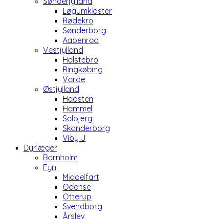
Sønderjylland
Løgumkloster
Rødekro
Sønderborg
Aabenraa
Vestjylland
Holstebro
Ringkøbing
Varde
Østjylland
Hadsten
Hammel
Solbjerg
Skanderborg
Viby J
Dyrlæger
Bornholm
Fyn
Middelfart
Odense
Otterup
Svendborg
Årslev