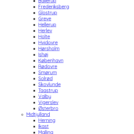
Ballerup
Frederiksberg
Glostrup
Greve
Hellerup
Herlev
Holte
Hvidovre
Hørsholm
Ishøj
København
Rødovre
Smørum
Solrød
Skovlunde
Taastrup
Valby
Vigerslev
Østerbro
Midtjylland
Herning
Ikast
Malling