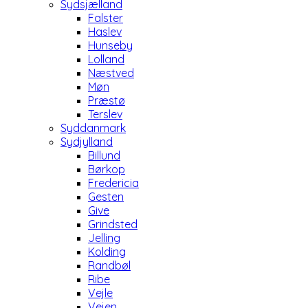
Sydsjælland
Falster
Haslev
Hunseby
Lolland
Næstved
Møn
Præstø
Terslev
Syddanmark
Sydjylland
Billund
Børkop
Fredericia
Gesten
Give
Grindsted
Jelling
Kolding
Randbøl
Ribe
Vejle
Vejen