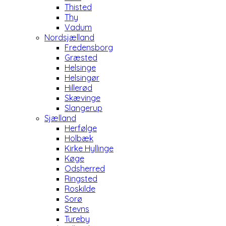
Thisted
Thy
Vadum
Nordsjælland
Fredensborg
Græsted
Helsinge
Helsingør
Hillerød
Skævinge
Slangerup
Sjælland
Herfølge
Holbæk
Kirke Hyllinge
Køge
Odsherred
Ringsted
Roskilde
Sorø
Stevns
Tureby