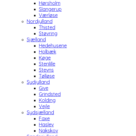
Hørsholm
Slangerup
Værløse
Nordjylland
Thisted
Støvring
Sjælland
Hedehusene
Holbæk
Køge
Stenlille
Stevns
Tølløse
Sydjylland
Give
Grindsted
Kolding
Vejle
Sydsjælland
Faxe
Haslev
Nakskov