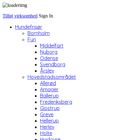
Tilføj virksomhed
Sign In
Hundefrisør
Bornholm
Fyn
Middelfart
Nyborg
Odense
Svendborg
Årslev
Hovedstadsområdet
Allerød
Amager
Ballerup
Frederiksberg
Glostrup
Greve
Hellerup
Herlev
Holte
Hvidovre