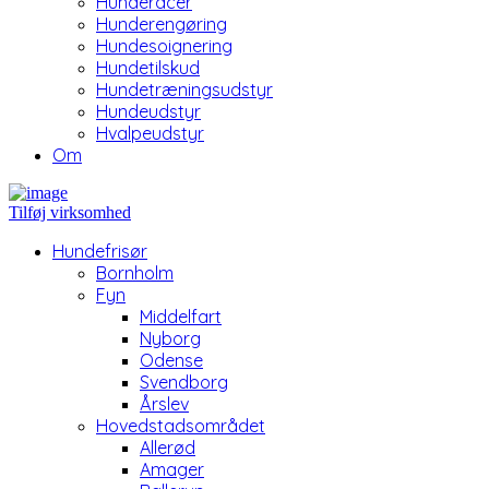
Hunderacer
Hunderengøring
Hundesoignering
Hundetilskud
Hundetræningsudstyr
Hundeudstyr
Hvalpeudstyr
Om
Tilføj virksomhed
Hundefrisør
Bornholm
Fyn
Middelfart
Nyborg
Odense
Svendborg
Årslev
Hovedstadsområdet
Allerød
Amager