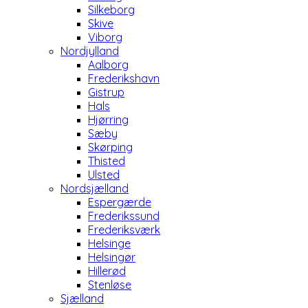
Silkeborg
Skive
Viborg
Nordjylland
Aalborg
Frederikshavn
Gistrup
Hals
Hjørring
Sæby
Skørping
Thisted
Ulsted
Nordsjælland
Espergærde
Frederikssund
Frederiksværk
Helsinge
Helsingør
Hillerød
Stenløse
Sjælland