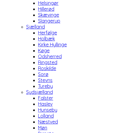
Helsingør
Hillerød
Skævinge
Slangerup
Sjælland
Herfølge
Holbæk
Kirke Hyllinge
Køge
Odsherred
Ringsted
Roskilde
Sorø
Stevns
Tureby
Sydsjælland
Falster
Haslev
Hunseby
Lolland
Næstved
Møn