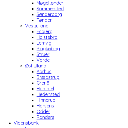
Møgeltønder
Sommersted
Sønderborg
Tønder
Vestjylland
Esbjerg
Holstebro
Lemvig
Ringkøbing
Struer
Varde
Østjylland
Aarhus
Brædstrup
Grenå
Hammel
Hedensted
Hinnerup
Horsens
Odder
Randers
Vidensbank