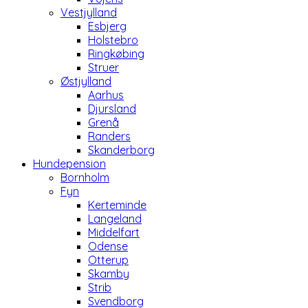
Vestjylland
Esbjerg
Holstebro
Ringkøbing
Struer
Østjylland
Aarhus
Djursland
Grenå
Randers
Skanderborg
Hundepension
Bornholm
Fyn
Kerteminde
Langeland
Middelfart
Odense
Otterup
Skamby
Strib
Svendborg