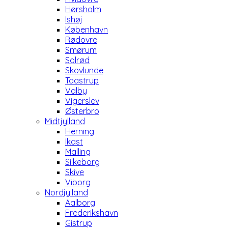
Hørsholm
Ishøj
København
Rødovre
Smørum
Solrød
Skovlunde
Taastrup
Valby
Vigerslev
Østerbro
Midtjylland
Herning
Ikast
Malling
Silkeborg
Skive
Viborg
Nordjylland
Aalborg
Frederikshavn
Gistrup