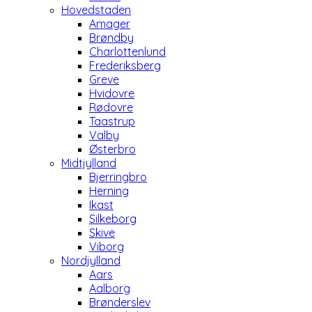
Hovedstaden
Amager
Brøndby
Charlottenlund
Frederiksberg
Greve
Hvidovre
Rødovre
Taastrup
Valby
Østerbro
Midtjylland
Bjerringbro
Herning
Ikast
Silkeborg
Skive
Viborg
Nordjylland
Aars
Aalborg
Brønderslev