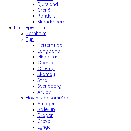
Djursland
Grenå
Randers
Skanderborg
Hundepension
Bornholm
Fyn
Kerteminde
Langeland
Middelfart
Odense
Otterup
Skamby
Strib
Svendborg
Årslev
Hovedstadsområdet
Amager
Ballerup
Dragør
Greve
Lynge