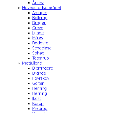
Årslev
Hovedstadsområdet
Amager
Ballerup
Dragør
Greve
Lynge
Måløv
Rødovre
Sengeløse
Solrød
Taastrup
Midtjylland
Bjerringbro
Brande
Favrskov
Galten
Herning
Hørning
Ikast
Karup
Møldrup