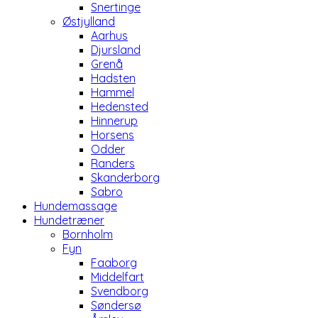
Snertinge
Østjylland
Aarhus
Djursland
Grenå
Hadsten
Hammel
Hedensted
Hinnerup
Horsens
Odder
Randers
Skanderborg
Sabro
Hundemassage
Hundetræner
Bornholm
Fyn
Faaborg
Middelfart
Svendborg
Søndersø