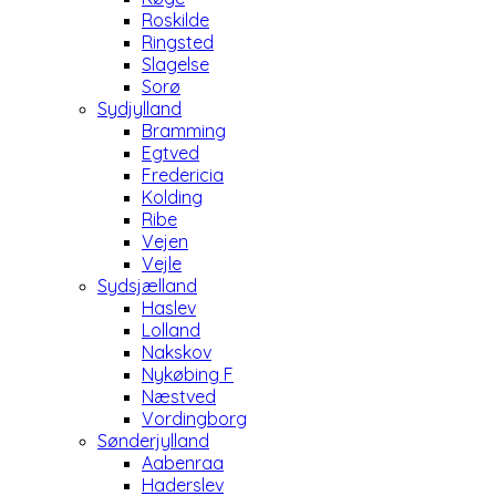
Roskilde
Ringsted
Slagelse
Sorø
Sydjylland
Bramming
Egtved
Fredericia
Kolding
Ribe
Vejen
Vejle
Sydsjælland
Haslev
Lolland
Nakskov
Nykøbing F
Næstved
Vordingborg
Sønderjylland
Aabenraa
Haderslev