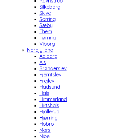
Ravnstrup
Silkeborg
Skive
Sorring
Sæby
Them
Tørring
Viborg
Nordjylland
Aalborg
Als
Brønderslev
Fjerritslev
Frejlev
Hadsund
Hals
Himmerland
Hirtshals
Hjallerup
Hjørring
Hobro
Mors
Nibe