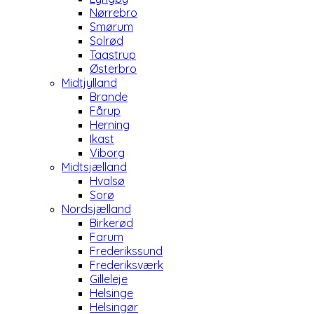
Nørrebro
Smørum
Solrød
Taastrup
Østerbro
Midtjylland
Brande
Fårup
Herning
Ikast
Viborg
Midtsjælland
Hvalsø
Sorø
Nordsjælland
Birkerød
Farum
Frederikssund
Frederiksværk
Gilleleje
Helsinge
Helsingør