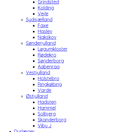
Grindsted
Kolding
Vejle
Sydsjælland
Faxe
Haslev
Nakskov
Sønderjylland
Løgumkloster
Rødekro
Sønderborg
Aabenraa
Vestjylland
Holstebro
Ringkøbing
Varde
Østjylland
Hadsten
Hammel
Solbjerg
Skanderborg
Viby J
Dyrlæger