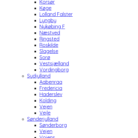
Korsør
Køge
Lolland Falster
Lyngby
Nykøbing F
Næstved
Ringsted
Roskilde
Slagelse
Sorø
Vestsjælland
Vordingborg
Sydjylland
Aabenraa
Fredericia
Haderslev
Kolding
Vejen
Vejle
Sønderjylland
Sønderborg
Vejen
Vojens