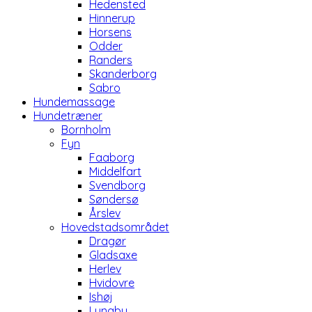
Hedensted
Hinnerup
Horsens
Odder
Randers
Skanderborg
Sabro
Hundemassage
Hundetræner
Bornholm
Fyn
Faaborg
Middelfart
Svendborg
Søndersø
Årslev
Hovedstadsområdet
Dragør
Gladsaxe
Herlev
Hvidovre
Ishøj
Lyngby