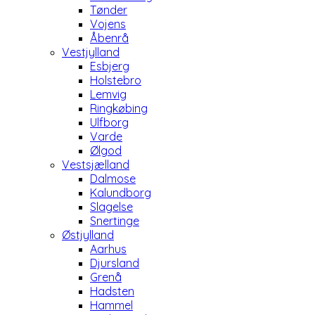
Tønder
Vojens
Åbenrå
Vestjylland
Esbjerg
Holstebro
Lemvig
Ringkøbing
Ulfborg
Varde
Ølgod
Vestsjælland
Dalmose
Kalundborg
Slagelse
Snertinge
Østjylland
Aarhus
Djursland
Grenå
Hadsten
Hammel