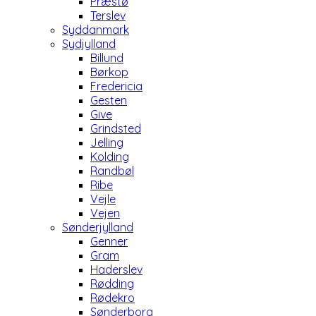
Præstø
Terslev
Syddanmark
Sydjylland
Billund
Børkop
Fredericia
Gesten
Give
Grindsted
Jelling
Kolding
Randbøl
Ribe
Vejle
Vejen
Sønderjylland
Genner
Gram
Haderslev
Rødding
Rødekro
Sønderborg