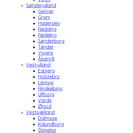
Sønderjylland
Genner
Gram
Haderslev
Rødding
Rødekro
Sønderborg
Tønder
Vojens
Åbenrå
Vestjylland
Esbjerg
Holstebro
Lemvig
Ringkøbing
Ulfborg
Varde
Ølgod
Vestsjælland
Dalmose
Kalundborg
Slagelse