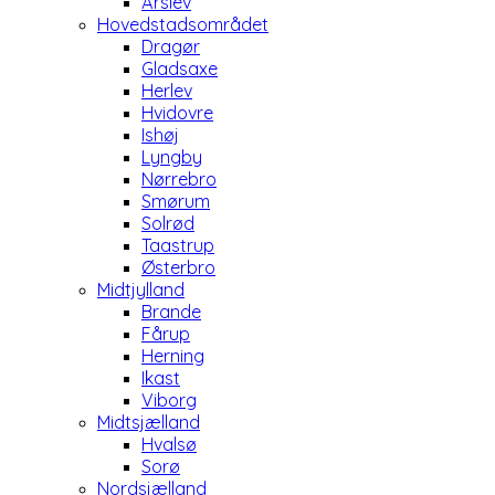
Årslev
Hovedstadsområdet
Dragør
Gladsaxe
Herlev
Hvidovre
Ishøj
Lyngby
Nørrebro
Smørum
Solrød
Taastrup
Østerbro
Midtjylland
Brande
Fårup
Herning
Ikast
Viborg
Midtsjælland
Hvalsø
Sorø
Nordsjælland