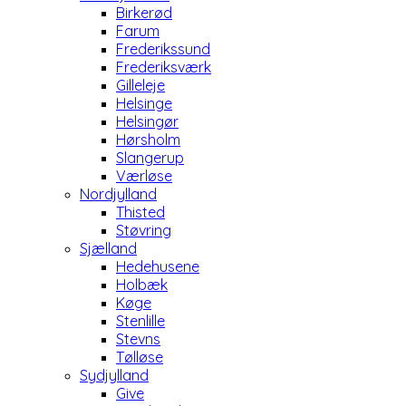
Birkerød
Farum
Frederikssund
Frederiksværk
Gilleleje
Helsinge
Helsingør
Hørsholm
Slangerup
Værløse
Nordjylland
Thisted
Støvring
Sjælland
Hedehusene
Holbæk
Køge
Stenlille
Stevns
Tølløse
Sydjylland
Give