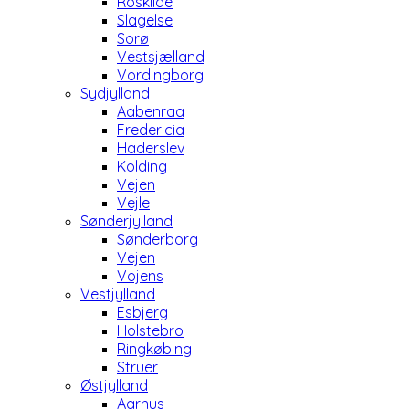
Roskilde
Slagelse
Sorø
Vestsjælland
Vordingborg
Sydjylland
Aabenraa
Fredericia
Haderslev
Kolding
Vejen
Vejle
Sønderjylland
Sønderborg
Vejen
Vojens
Vestjylland
Esbjerg
Holstebro
Ringkøbing
Struer
Østjylland
Aarhus