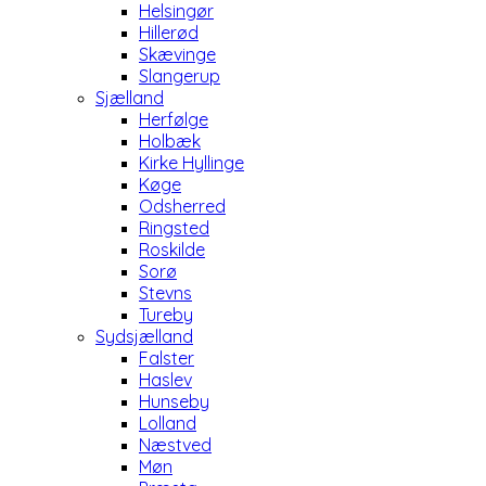
Helsingør
Hillerød
Skævinge
Slangerup
Sjælland
Herfølge
Holbæk
Kirke Hyllinge
Køge
Odsherred
Ringsted
Roskilde
Sorø
Stevns
Tureby
Sydsjælland
Falster
Haslev
Hunseby
Lolland
Næstved
Møn