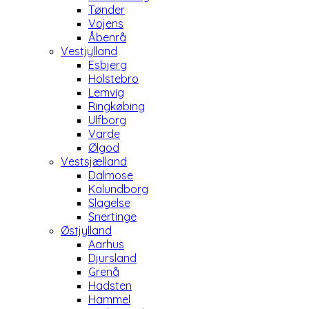
Tønder
Vojens
Åbenrå
Vestjylland
Esbjerg
Holstebro
Lemvig
Ringkøbing
Ulfborg
Varde
Ølgod
Vestsjælland
Dalmose
Kalundborg
Slagelse
Snertinge
Østjylland
Aarhus
Djursland
Grenå
Hadsten
Hammel