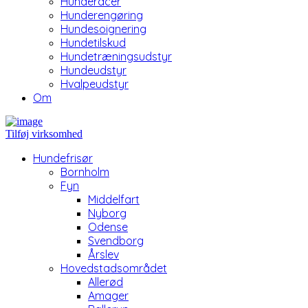
Hunderacer
Hunderengøring
Hundesoignering
Hundetilskud
Hundetræningsudstyr
Hundeudstyr
Hvalpeudstyr
Om
Tilføj virksomhed
Hundefrisør
Bornholm
Fyn
Middelfart
Nyborg
Odense
Svendborg
Årslev
Hovedstadsområdet
Allerød
Amager