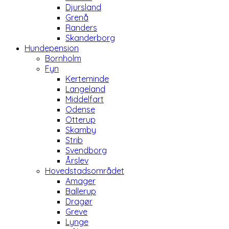
Djursland
Grenå
Randers
Skanderborg
Hundepension
Bornholm
Fyn
Kerteminde
Langeland
Middelfart
Odense
Otterup
Skamby
Strib
Svendborg
Årslev
Hovedstadsområdet
Amager
Ballerup
Dragør
Greve
Lynge