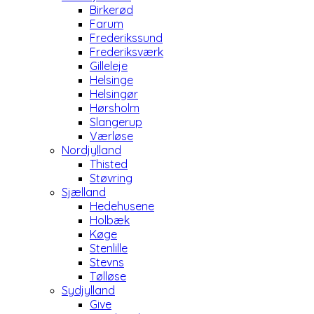
Birkerød
Farum
Frederikssund
Frederiksværk
Gilleleje
Helsinge
Helsingør
Hørsholm
Slangerup
Værløse
Nordjylland
Thisted
Støvring
Sjælland
Hedehusene
Holbæk
Køge
Stenlille
Stevns
Tølløse
Sydjylland
Give