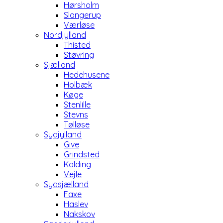
Hørsholm
Slangerup
Værløse
Nordjylland
Thisted
Støvring
Sjælland
Hedehusene
Holbæk
Køge
Stenlille
Stevns
Tølløse
Sydjylland
Give
Grindsted
Kolding
Vejle
Sydsjælland
Faxe
Haslev
Nakskov