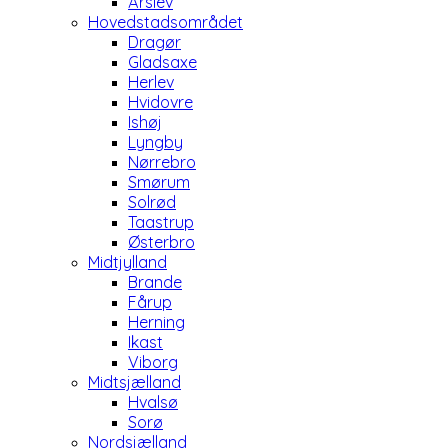
Årslev
Hovedstadsområdet
Dragør
Gladsaxe
Herlev
Hvidovre
Ishøj
Lyngby
Nørrebro
Smørum
Solrød
Taastrup
Østerbro
Midtjylland
Brande
Fårup
Herning
Ikast
Viborg
Midtsjælland
Hvalsø
Sorø
Nordsjælland