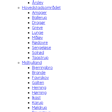
Årslev
Hovedstadsområdet
Amager
Ballerup
Dragør
Greve
Lynge
Måløv
Rødovre
Sengeløse
Solrød
Taastrup
Midtjylland
Bjerringbro
Brande
Favrskov
Galten
Herning
Hørning
Ikast
Karup
Møldrup