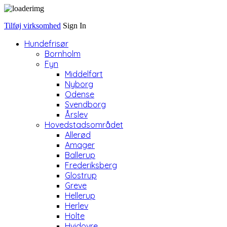
Tilføj virksomhed
Sign In
Hundefrisør
Bornholm
Fyn
Middelfart
Nyborg
Odense
Svendborg
Årslev
Hovedstadsområdet
Allerød
Amager
Ballerup
Frederiksberg
Glostrup
Greve
Hellerup
Herlev
Holte
Hvidovre