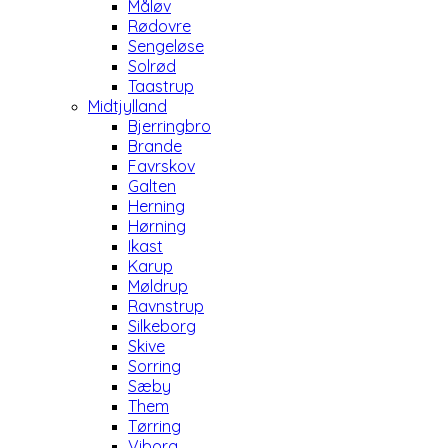
Måløv
Rødovre
Sengeløse
Solrød
Taastrup
Midtjylland
Bjerringbro
Brande
Favrskov
Galten
Herning
Hørning
Ikast
Karup
Møldrup
Ravnstrup
Silkeborg
Skive
Sorring
Sæby
Them
Tørring
Viborg