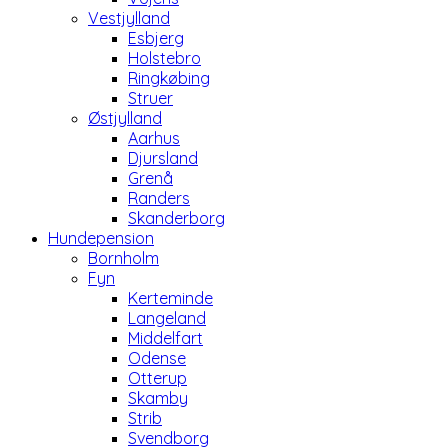
Vestjylland
Esbjerg
Holstebro
Ringkøbing
Struer
Østjylland
Aarhus
Djursland
Grenå
Randers
Skanderborg
Hundepension
Bornholm
Fyn
Kerteminde
Langeland
Middelfart
Odense
Otterup
Skamby
Strib
Svendborg