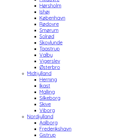
Hørsholm
Ishøj
København
Rødovre
Smørum
Solrød
Skovlunde
Taastrup
Valby
Vigerslev
Østerbro
Midtjylland
Herning
Ikast
Malling
Silkeborg
Skive
Viborg
Nordjylland
Aalborg
Frederikshavn
Gistrup