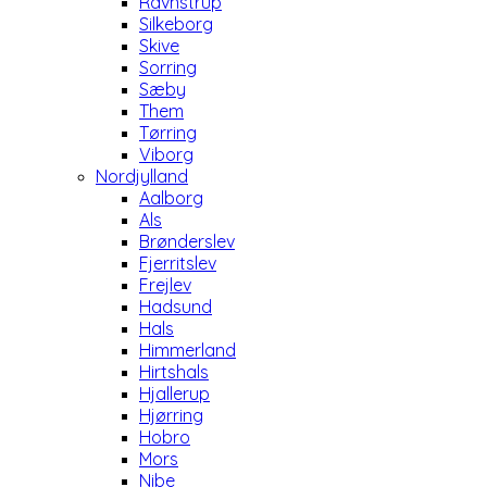
Ravnstrup
Silkeborg
Skive
Sorring
Sæby
Them
Tørring
Viborg
Nordjylland
Aalborg
Als
Brønderslev
Fjerritslev
Frejlev
Hadsund
Hals
Himmerland
Hirtshals
Hjallerup
Hjørring
Hobro
Mors
Nibe