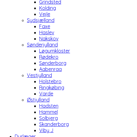
Grindsted
Kolding
Vejle
Sydsjælland
Faxe
Haslev
Nakskov
Sønderjylland
Løgumkloster
Rødekro
Sønderborg
Aabenraa
Vestjylland
Holstebro
Ringkøbing
Varde
Østjylland
Hadsten
Hammel
Solbjerg
Skanderborg
Viby J
Dyrlæger