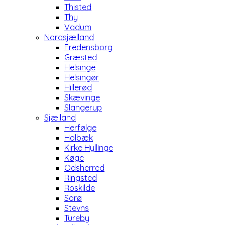
Thisted
Thy
Vadum
Nordsjælland
Fredensborg
Græsted
Helsinge
Helsingør
Hillerød
Skævinge
Slangerup
Sjælland
Herfølge
Holbæk
Kirke Hyllinge
Køge
Odsherred
Ringsted
Roskilde
Sorø
Stevns
Tureby