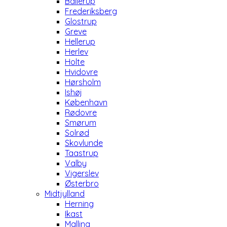
Ballerup
Frederiksberg
Glostrup
Greve
Hellerup
Herlev
Holte
Hvidovre
Hørsholm
Ishøj
København
Rødovre
Smørum
Solrød
Skovlunde
Taastrup
Valby
Vigerslev
Østerbro
Midtjylland
Herning
Ikast
Malling