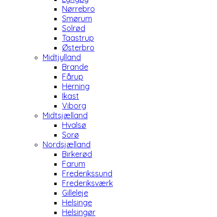
Nørrebro
Smørum
Solrød
Taastrup
Østerbro
Midtjylland
Brande
Fårup
Herning
Ikast
Viborg
Midtsjælland
Hvalsø
Sorø
Nordsjælland
Birkerød
Farum
Frederikssund
Frederiksværk
Gilleleje
Helsinge
Helsingør