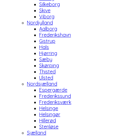
Silkeborg
Skive
Viborg
Nordjylland
Aalborg
Frederikshavn
Gistrup
Hals
Hjørring
Sæby
Skørping
Thisted
Ulsted
Nordsjælland
Espergærde
Frederikssund
Frederiksværk
Helsinge
Helsingør
Hillerød
Stenløse
Sjælland