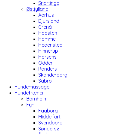
Snertinge
Østjylland
Aarhus
Djursland
Grenå
Hadsten
Hammel
Hedensted
Hinnerup
Horsens
Odder
Randers
Skanderborg
Sabro
Hundemassage
Hundetræner
Bornholm
Fyn
Faaborg
Middelfart
Svendborg
Søndersø