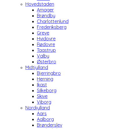
Hovedstaden
Amager
Brøndby
Charlottenlund
Frederiksberg
Greve
Hvidovre
Rødovre
Taastrup
Valby
Østerbro
Midtjylland
Bjerringbro
Herning
Ikast
Silkeborg
Skive
Viborg
Nordjylland
Aars
Aalborg
Brønderslev