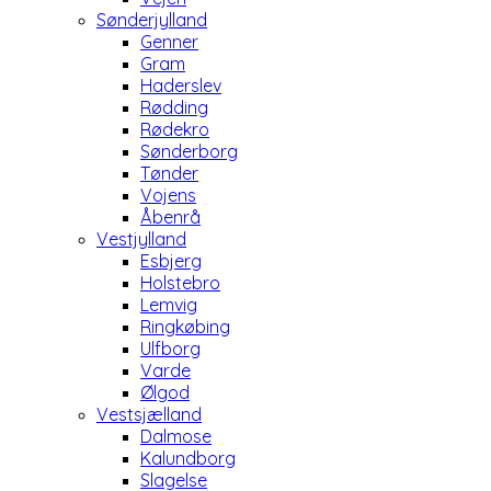
Sønderjylland
Genner
Gram
Haderslev
Rødding
Rødekro
Sønderborg
Tønder
Vojens
Åbenrå
Vestjylland
Esbjerg
Holstebro
Lemvig
Ringkøbing
Ulfborg
Varde
Ølgod
Vestsjælland
Dalmose
Kalundborg
Slagelse