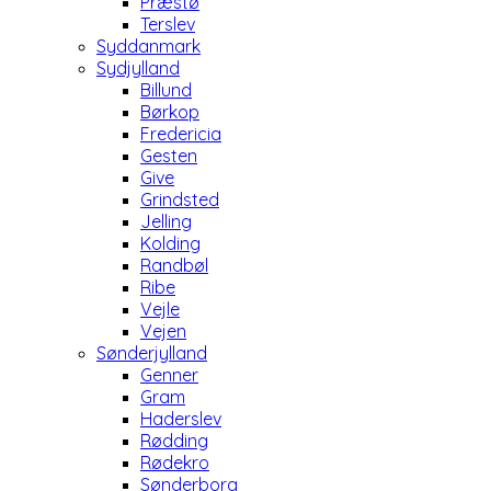
Præstø
Terslev
Syddanmark
Sydjylland
Billund
Børkop
Fredericia
Gesten
Give
Grindsted
Jelling
Kolding
Randbøl
Ribe
Vejle
Vejen
Sønderjylland
Genner
Gram
Haderslev
Rødding
Rødekro
Sønderborg