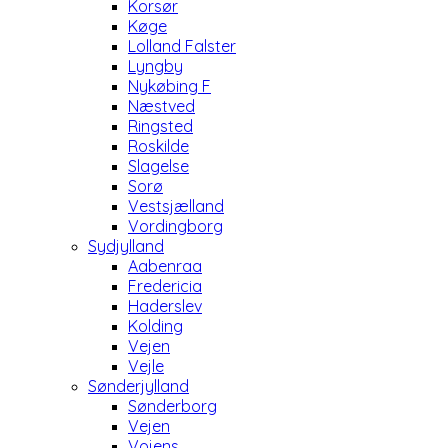
Korsør
Køge
Lolland Falster
Lyngby
Nykøbing F
Næstved
Ringsted
Roskilde
Slagelse
Sorø
Vestsjælland
Vordingborg
Sydjylland
Aabenraa
Fredericia
Haderslev
Kolding
Vejen
Vejle
Sønderjylland
Sønderborg
Vejen
Vojens