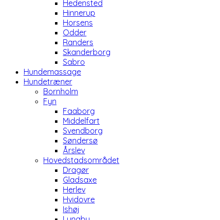
Hedensted
Hinnerup
Horsens
Odder
Randers
Skanderborg
Sabro
Hundemassage
Hundetræner
Bornholm
Fyn
Faaborg
Middelfart
Svendborg
Søndersø
Årslev
Hovedstadsområdet
Dragør
Gladsaxe
Herlev
Hvidovre
Ishøj
Lyngby