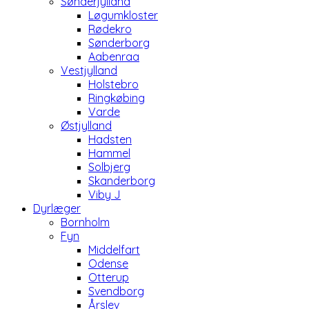
Sønderjylland
Løgumkloster
Rødekro
Sønderborg
Aabenraa
Vestjylland
Holstebro
Ringkøbing
Varde
Østjylland
Hadsten
Hammel
Solbjerg
Skanderborg
Viby J
Dyrlæger
Bornholm
Fyn
Middelfart
Odense
Otterup
Svendborg
Årslev