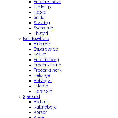
Frederikshavn
Hjallerup
Hobro
Sindal
Støvring
Svenstrup
Thisted
Nordsjælland
Birkerød
Espergærde
Farum
Fredensborg
Frederikssund
Frederiksværk
Helsinge
Helsingør
Hillerød
Hørsholm
Sjælland
Holbæk
Kalundborg
Korsør
Køge