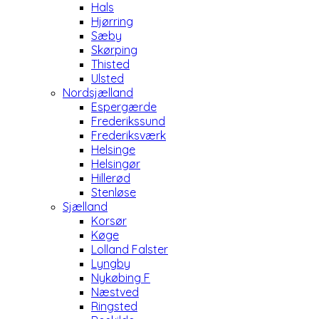
Hals
Hjørring
Sæby
Skørping
Thisted
Ulsted
Nordsjælland
Espergærde
Frederikssund
Frederiksværk
Helsinge
Helsingør
Hillerød
Stenløse
Sjælland
Korsør
Køge
Lolland Falster
Lyngby
Nykøbing F
Næstved
Ringsted