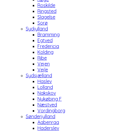
Roskilde
Ringsted
Slagelse
Sorø
Sydjylland
Bramming
Egtved
Fredericia
Kolding
Ribe
Vejen
Vejle
Sydsjælland
Haslev
Lolland
Nakskov
Nykøbing F
Næstved
Vordingborg
Sønderjylland
Aabenraa
Haderslev