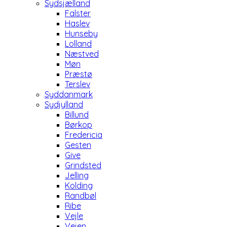
Sydsjælland
Falster
Haslev
Hunseby
Lolland
Næstved
Møn
Præstø
Terslev
Syddanmark
Sydjylland
Billund
Børkop
Fredericia
Gesten
Give
Grindsted
Jelling
Kolding
Randbøl
Ribe
Vejle
Vejen