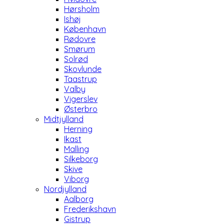
Hørsholm
Ishøj
København
Rødovre
Smørum
Solrød
Skovlunde
Taastrup
Valby
Vigerslev
Østerbro
Midtjylland
Herning
Ikast
Malling
Silkeborg
Skive
Viborg
Nordjylland
Aalborg
Frederikshavn
Gistrup