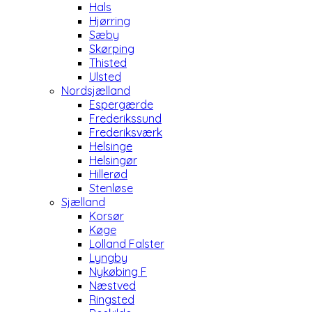
Hals
Hjørring
Sæby
Skørping
Thisted
Ulsted
Nordsjælland
Espergærde
Frederikssund
Frederiksværk
Helsinge
Helsingør
Hillerød
Stenløse
Sjælland
Korsør
Køge
Lolland Falster
Lyngby
Nykøbing F
Næstved
Ringsted