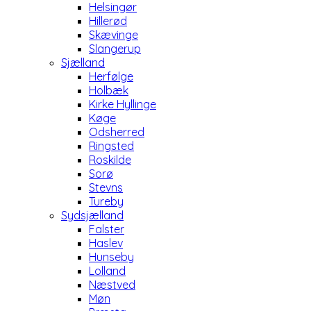
Helsingør
Hillerød
Skævinge
Slangerup
Sjælland
Herfølge
Holbæk
Kirke Hyllinge
Køge
Odsherred
Ringsted
Roskilde
Sorø
Stevns
Tureby
Sydsjælland
Falster
Haslev
Hunseby
Lolland
Næstved
Møn