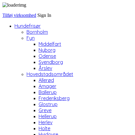
Tilføj virksomhed
Sign In
Hundefrisør
Bornholm
Fyn
Middelfart
Nyborg
Odense
Svendborg
Årslev
Hovedstadsområdet
Allerød
Amager
Ballerup
Frederiksberg
Glostrup
Greve
Hellerup
Herlev
Holte
Hvidovre