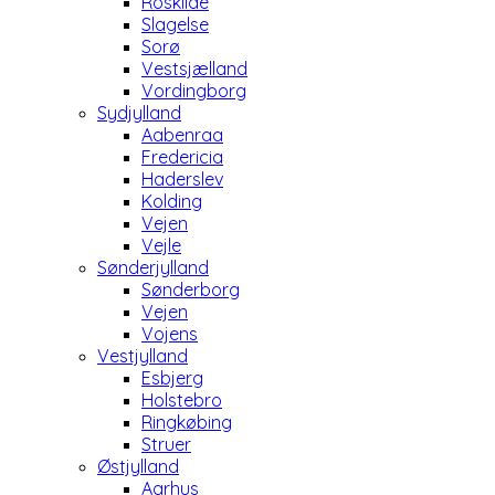
Roskilde
Slagelse
Sorø
Vestsjælland
Vordingborg
Sydjylland
Aabenraa
Fredericia
Haderslev
Kolding
Vejen
Vejle
Sønderjylland
Sønderborg
Vejen
Vojens
Vestjylland
Esbjerg
Holstebro
Ringkøbing
Struer
Østjylland
Aarhus