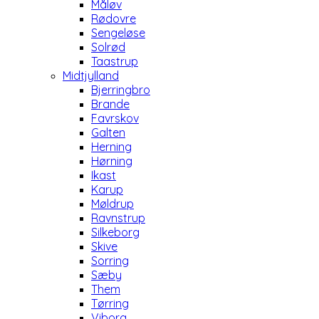
Måløv
Rødovre
Sengeløse
Solrød
Taastrup
Midtjylland
Bjerringbro
Brande
Favrskov
Galten
Herning
Hørning
Ikast
Karup
Møldrup
Ravnstrup
Silkeborg
Skive
Sorring
Sæby
Them
Tørring
Viborg