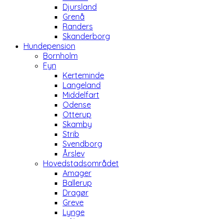
Djursland
Grenå
Randers
Skanderborg
Hundepension
Bornholm
Fyn
Kerteminde
Langeland
Middelfart
Odense
Otterup
Skamby
Strib
Svendborg
Årslev
Hovedstadsområdet
Amager
Ballerup
Dragør
Greve
Lynge