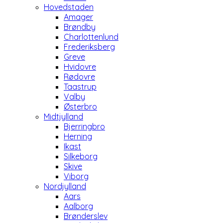
Hovedstaden
Amager
Brøndby
Charlottenlund
Frederiksberg
Greve
Hvidovre
Rødovre
Taastrup
Valby
Østerbro
Midtjylland
Bjerringbro
Herning
Ikast
Silkeborg
Skive
Viborg
Nordjylland
Aars
Aalborg
Brønderslev