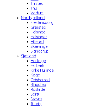
Thisted
Thy
Vadum
Nordsjælland
Fredensborg
Græsted
Helsinge
Helsingør
Hillerød
Skævinge
Slangerup
Sjælland
Herfølge
Holbæk
Kirke Hyllinge
Køge
Odsherred
Ringsted
Roskilde
Sorø
Stevns
Tureby