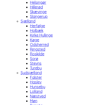
Helsingør
Hillerød
Skævinge
Slangerup
Sjælland
Herfølge
Holbæk
Kirke Hyllinge
Køge
Odsherred
Ringsted
Roskilde
Sorø
Stevns
Tureby
Sydsjælland
Falster
Haslev
Hunseby
Lolland
Næstved
Møn