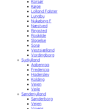
Korsør
Køge
Lolland Falster
Lyngby
Nykøbing F
Næstved
Ringsted
Roskilde
Slagelse
Sorø
Vestsjælland
Vordingborg
Sydjylland
Aabenraa
Fredericia
Haderslev
Kolding
Vejen
Vejle
Sønderjylland
Sønderborg
Vejen
Vojens