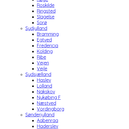
Roskilde
Ringsted
Slagelse
Sorø
Sydjylland
Bramming
Egtved
Fredericia
Kolding
Ribe
Vejen
Vejle
Sydsjælland
Haslev
Lolland
Nakskov
Nykøbing F
Næstved
Vordingborg
Sønderjylland
Aabenraa
Haderslev