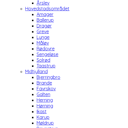
Årslev
Hovedstadsområdet
Amager
Ballerup
Dragør
Greve
Lynge
Måløv
Rødovre
Sengeløse
Solrød
Taastrup
Midtjylland
Bjerringbro
Brande
Favrskov
Galten
Herning
Hørning
Ikast
Karup
Møldrup