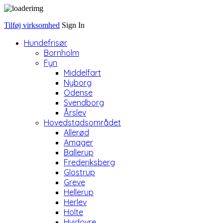
Tilføj virksomhed
Sign In
Hundefrisør
Bornholm
Fyn
Middelfart
Nyborg
Odense
Svendborg
Årslev
Hovedstadsområdet
Allerød
Amager
Ballerup
Frederiksberg
Glostrup
Greve
Hellerup
Herlev
Holte
Hvidovre