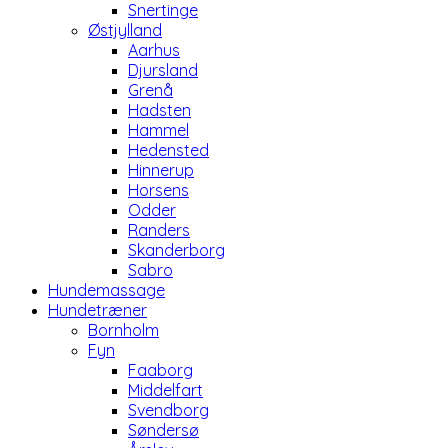
Snertinge
Østjylland
Aarhus
Djursland
Grenå
Hadsten
Hammel
Hedensted
Hinnerup
Horsens
Odder
Randers
Skanderborg
Sabro
Hundemassage
Hundetræner
Bornholm
Fyn
Faaborg
Middelfart
Svendborg
Søndersø