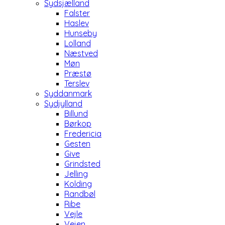
Sydsjælland
Falster
Haslev
Hunseby
Lolland
Næstved
Møn
Præstø
Terslev
Syddanmark
Sydjylland
Billund
Børkop
Fredericia
Gesten
Give
Grindsted
Jelling
Kolding
Randbøl
Ribe
Vejle
Vejen