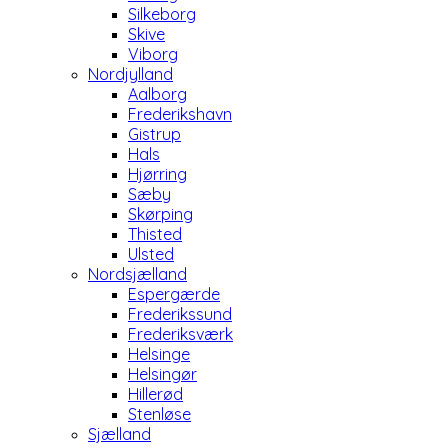
Silkeborg
Skive
Viborg
Nordjylland
Aalborg
Frederikshavn
Gistrup
Hals
Hjørring
Sæby
Skørping
Thisted
Ulsted
Nordsjælland
Espergærde
Frederikssund
Frederiksværk
Helsinge
Helsingør
Hillerød
Stenløse
Sjælland