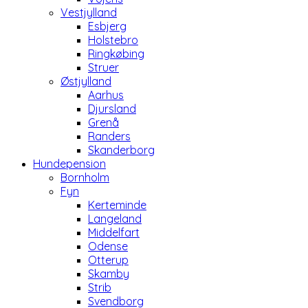
Vestjylland
Esbjerg
Holstebro
Ringkøbing
Struer
Østjylland
Aarhus
Djursland
Grenå
Randers
Skanderborg
Hundepension
Bornholm
Fyn
Kerteminde
Langeland
Middelfart
Odense
Otterup
Skamby
Strib
Svendborg