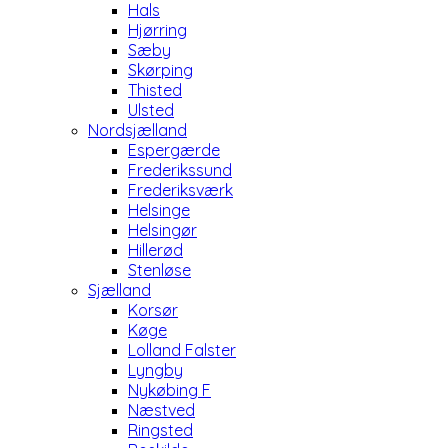
Hals
Hjørring
Sæby
Skørping
Thisted
Ulsted
Nordsjælland
Espergærde
Frederikssund
Frederiksværk
Helsinge
Helsingør
Hillerød
Stenløse
Sjælland
Korsør
Køge
Lolland Falster
Lyngby
Nykøbing F
Næstved
Ringsted