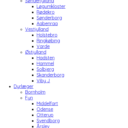
Sønderjylland
Løgumkloster
Rødekro
Sønderborg
Aabenraa
Vestjylland
Holstebro
Ringkøbing
Varde
Østjylland
Hadsten
Hammel
Solbjerg
Skanderborg
Viby J
Dyrlæger
Bornholm
Fyn
Middelfart
Odense
Otterup
Svendborg
Årslev