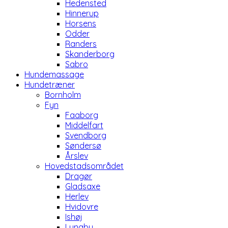
Hedensted
Hinnerup
Horsens
Odder
Randers
Skanderborg
Sabro
Hundemassage
Hundetræner
Bornholm
Fyn
Faaborg
Middelfart
Svendborg
Søndersø
Årslev
Hovedstadsområdet
Dragør
Gladsaxe
Herlev
Hvidovre
Ishøj
Lyngby