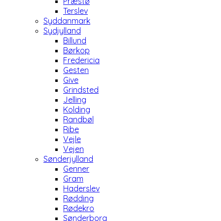
Præstø
Terslev
Syddanmark
Sydjylland
Billund
Børkop
Fredericia
Gesten
Give
Grindsted
Jelling
Kolding
Randbøl
Ribe
Vejle
Vejen
Sønderjylland
Genner
Gram
Haderslev
Rødding
Rødekro
Sønderborg