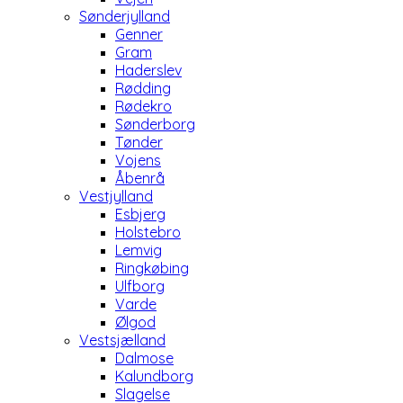
Sønderjylland
Genner
Gram
Haderslev
Rødding
Rødekro
Sønderborg
Tønder
Vojens
Åbenrå
Vestjylland
Esbjerg
Holstebro
Lemvig
Ringkøbing
Ulfborg
Varde
Ølgod
Vestsjælland
Dalmose
Kalundborg
Slagelse