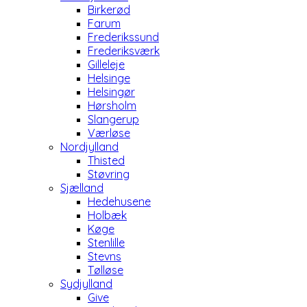
Birkerød
Farum
Frederikssund
Frederiksværk
Gilleleje
Helsinge
Helsingør
Hørsholm
Slangerup
Værløse
Nordjylland
Thisted
Støvring
Sjælland
Hedehusene
Holbæk
Køge
Stenlille
Stevns
Tølløse
Sydjylland
Give