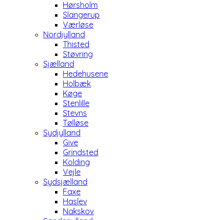
Hørsholm
Slangerup
Værløse
Nordjylland
Thisted
Støvring
Sjælland
Hedehusene
Holbæk
Køge
Stenlille
Stevns
Tølløse
Sydjylland
Give
Grindsted
Kolding
Vejle
Sydsjælland
Faxe
Haslev
Nakskov