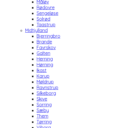
Måløv
Rødovre
Sengeløse
Solrød
Taastrup
Midtjylland
Bjerringbro
Brande
Favrskov
Galten
Herning
Hørning
Ikast
Karup
Møldrup
Ravnstrup
Silkeborg
Skive
Sorring
Sæby
Them
Tørring
Viborg