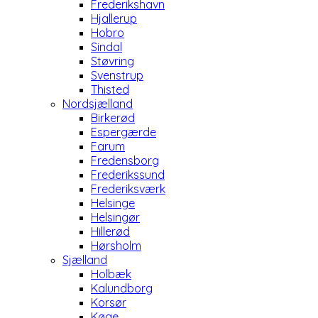
Frederikshavn
Hjallerup
Hobro
Sindal
Støvring
Svenstrup
Thisted
Nordsjælland
Birkerød
Espergærde
Farum
Fredensborg
Frederikssund
Frederiksværk
Helsinge
Helsingør
Hillerød
Hørsholm
Sjælland
Holbæk
Kalundborg
Korsør
Køge