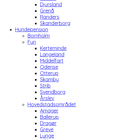
Djursland
Grenå
Randers
Skanderborg
Hundepension
Bornholm
Fyn
Kerteminde
Langeland
Middelfart
Odense
Otterup
Skamby
Strib
Svendborg
Årslev
Hovedstadsområdet
Amager
Ballerup
Dragør
Greve
Lynge