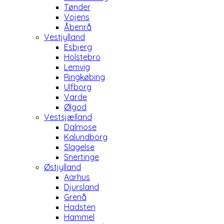
Tønder
Vojens
Åbenrå
Vestjylland
Esbjerg
Holstebro
Lemvig
Ringkøbing
Ulfborg
Varde
Ølgod
Vestsjælland
Dalmose
Kalundborg
Slagelse
Snertinge
Østjylland
Aarhus
Djursland
Grenå
Hadsten
Hammel