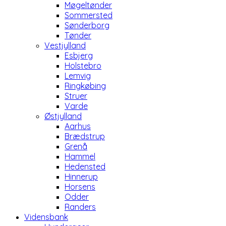
Møgeltønder
Sommersted
Sønderborg
Tønder
Vestjylland
Esbjerg
Holstebro
Lemvig
Ringkøbing
Struer
Varde
Østjylland
Aarhus
Brædstrup
Grenå
Hammel
Hedensted
Hinnerup
Horsens
Odder
Randers
Vidensbank