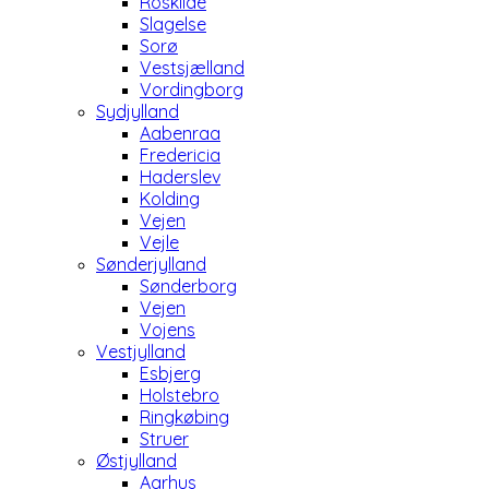
Roskilde
Slagelse
Sorø
Vestsjælland
Vordingborg
Sydjylland
Aabenraa
Fredericia
Haderslev
Kolding
Vejen
Vejle
Sønderjylland
Sønderborg
Vejen
Vojens
Vestjylland
Esbjerg
Holstebro
Ringkøbing
Struer
Østjylland
Aarhus