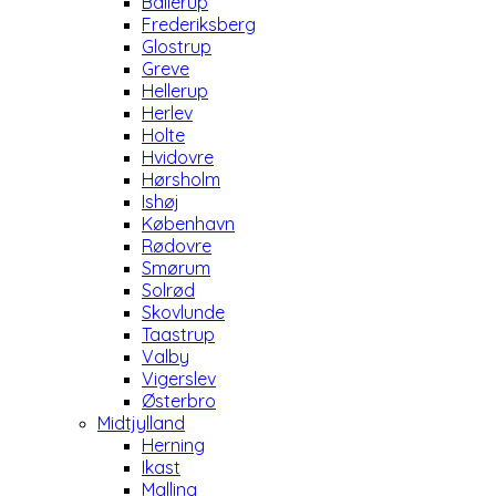
Ballerup
Frederiksberg
Glostrup
Greve
Hellerup
Herlev
Holte
Hvidovre
Hørsholm
Ishøj
København
Rødovre
Smørum
Solrød
Skovlunde
Taastrup
Valby
Vigerslev
Østerbro
Midtjylland
Herning
Ikast
Malling