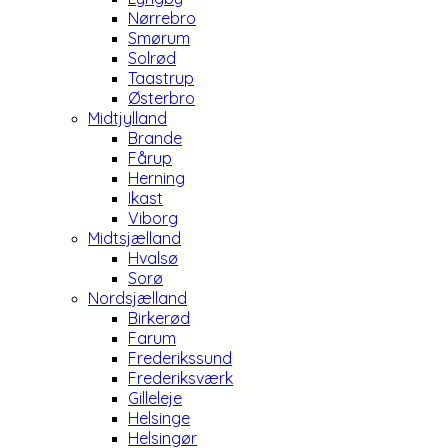
Nørrebro
Smørum
Solrød
Taastrup
Østerbro
Midtjylland
Brande
Fårup
Herning
Ikast
Viborg
Midtsjælland
Hvalsø
Sorø
Nordsjælland
Birkerød
Farum
Frederikssund
Frederiksværk
Gilleleje
Helsinge
Helsingør