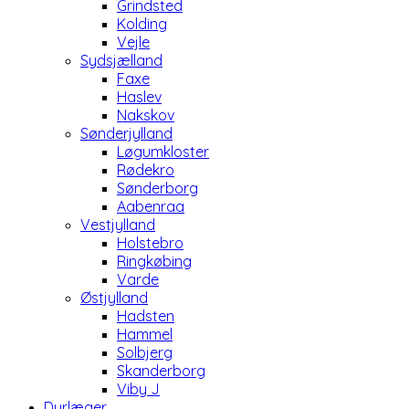
Grindsted
Kolding
Vejle
Sydsjælland
Faxe
Haslev
Nakskov
Sønderjylland
Løgumkloster
Rødekro
Sønderborg
Aabenraa
Vestjylland
Holstebro
Ringkøbing
Varde
Østjylland
Hadsten
Hammel
Solbjerg
Skanderborg
Viby J
Dyrlæger