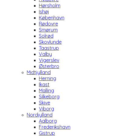
Hørsholm
Ishøj
København
Rødovre
Smørum
Solrød
Skovlunde
Taastrup
Valby
Vigerslev
Østerbro
Midtjylland
Herning
Ikast
Malling
Silkeborg
Skive
Viborg
Nordjylland
Aalborg
Frederikshavn
Gistrup