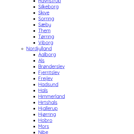
Ravnstrup
Silkeborg
Skive
Sorring
Sæby
Them
Tørring
Viborg
Nordjylland
Aalborg
Als
Brønderslev
Fjerritslev
Frejlev
Hadsund
Hals
Himmerland
Hirtshals
Hjallerup
Hjørring
Hobro
Mors
Nibe