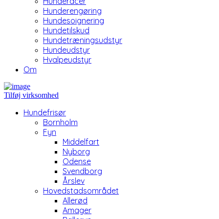
Hunderacer
Hunderengøring
Hundesoignering
Hundetilskud
Hundetræningsudstyr
Hundeudstyr
Hvalpeudstyr
Om
Tilføj virksomhed
Hundefrisør
Bornholm
Fyn
Middelfart
Nyborg
Odense
Svendborg
Årslev
Hovedstadsområdet
Allerød
Amager