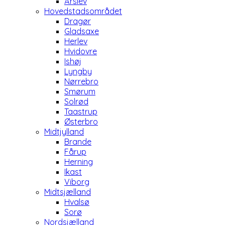
Årslev
Hovedstadsområdet
Dragør
Gladsaxe
Herlev
Hvidovre
Ishøj
Lyngby
Nørrebro
Smørum
Solrød
Taastrup
Østerbro
Midtjylland
Brande
Fårup
Herning
Ikast
Viborg
Midtsjælland
Hvalsø
Sorø
Nordsjælland