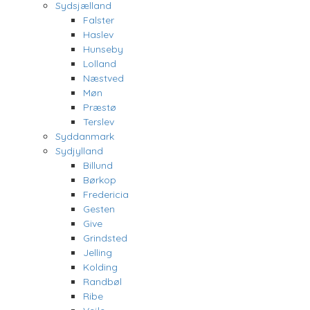
Sydsjælland
Falster
Haslev
Hunseby
Lolland
Næstved
Møn
Præstø
Terslev
Syddanmark
Sydjylland
Billund
Børkop
Fredericia
Gesten
Give
Grindsted
Jelling
Kolding
Randbøl
Ribe