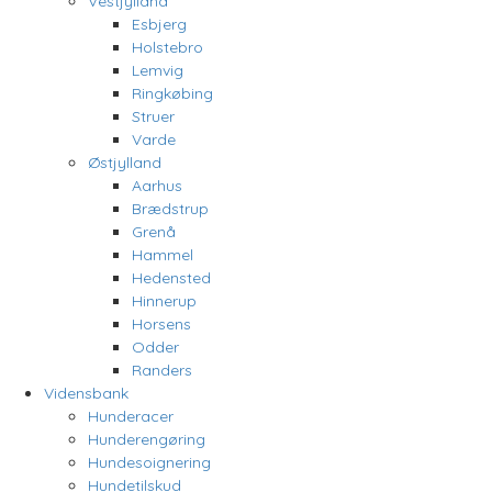
Vestjylland
Esbjerg
Holstebro
Lemvig
Ringkøbing
Struer
Varde
Østjylland
Aarhus
Brædstrup
Grenå
Hammel
Hedensted
Hinnerup
Horsens
Odder
Randers
Vidensbank
Hunderacer
Hunderengøring
Hundesoignering
Hundetilskud