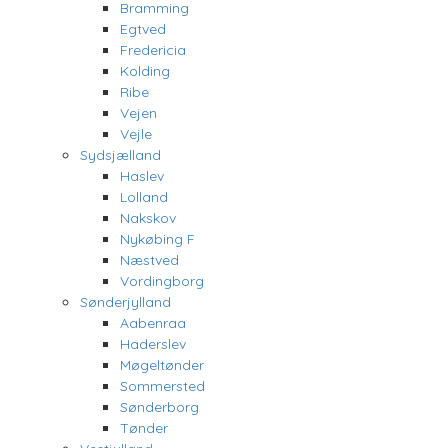
Bramming
Egtved
Fredericia
Kolding
Ribe
Vejen
Vejle
Sydsjælland
Haslev
Lolland
Nakskov
Nykøbing F
Næstved
Vordingborg
Sønderjylland
Aabenraa
Haderslev
Møgeltønder
Sommersted
Sønderborg
Tønder