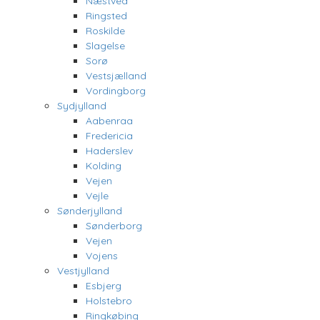
Næstved
Ringsted
Roskilde
Slagelse
Sorø
Vestsjælland
Vordingborg
Sydjylland
Aabenraa
Fredericia
Haderslev
Kolding
Vejen
Vejle
Sønderjylland
Sønderborg
Vejen
Vojens
Vestjylland
Esbjerg
Holstebro
Ringkøbing