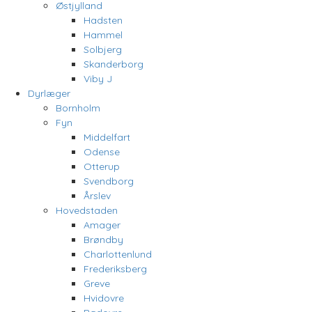
Østjylland
Hadsten
Hammel
Solbjerg
Skanderborg
Viby J
Dyrlæger
Bornholm
Fyn
Middelfart
Odense
Otterup
Svendborg
Årslev
Hovedstaden
Amager
Brøndby
Charlottenlund
Frederiksberg
Greve
Hvidovre