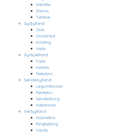
Stenlille
Stevns
Tølløse
Sydjylland
Give
Grindsted
Kolding
Vejle
Sydsjælland
Faxe
Haslev
Nakskov
Sønderjylland
Løgumkloster
Rødekro
Sønderborg
Aabenraa
Vestjylland
Holstebro
Ringkøbing
Varde