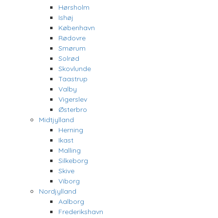
Hørsholm
Ishøj
København
Rødovre
Smørum
Solrød
Skovlunde
Taastrup
Valby
Vigerslev
Østerbro
Midtjylland
Herning
Ikast
Malling
Silkeborg
Skive
Viborg
Nordjylland
Aalborg
Frederikshavn