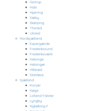
Gistrup
Hals
Hjørring
Sæby
Skørping
Thisted
Ulsted
Nordsjælland
Espergærde
Frederikssund
Frederiksværk
Helsinge
Helsingør
Hillerød
Stenløse
Sjælland
Korsør
Køge
Lolland Falster
Lyngby
Nykøbing F