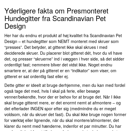
Yderligere fakta om Presmonteret
Hundegitter fra Scandinavian Pet
Design
Her har du endnu et produkt af høj kvalitet fra Scandinavian Pet
Design – et hundegitter som NEMT monteret med skruer som
“presses”. Det betyder, at gitteret ikke skal skrues i med
deciderede skruer. Du placerer blot gitteret dét, hvor du vil have
det, og presser “skruerne” ind i væggen i hver side, så det sidder
ordentligt fast; nemmere bliver det vidst ikke. Noget endnu
smartere er, at der på gitteret er en “indikator” som viser, om
gitteret er sat ordentlig fast eller ej.
Dette gitter er ideelt at bruge derhjemme, men du kan med fordel
også tage det med, hvis I skal på ferie, eller besøge
venner/bekendte, hvor der er behov for at bruge det. Når I ikke
skal bruge gitteret mere, er det enormt nemt at afmontere – og
det efterlader INGEN spor efter sig (medmindre du er meget
voldsom, når du skruer det fast). Du skal ikke bruge nogen former
for værktøj eller lignende, når du skal montere/afmonterer, det
klarer du nemt med hænderne, indenfor et par minutter. Du har