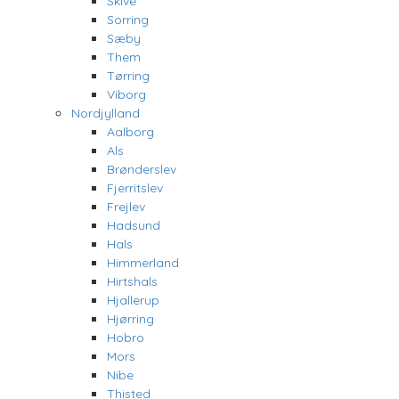
Skive
Sorring
Sæby
Them
Tørring
Viborg
Nordjylland
Aalborg
Als
Brønderslev
Fjerritslev
Frejlev
Hadsund
Hals
Himmerland
Hirtshals
Hjallerup
Hjørring
Hobro
Mors
Nibe
Thisted