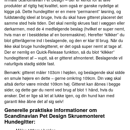
produkter af rigtig høj kvalitet, som også er ganske nydelige at
kigge på. Dette hundegitter er en mere “permanent” løsning, og
fuldstændig ideel at bruge, hvis du skal have gitteret placeret det
samme sted hele tiden. Det skal nemlig skrues fast i væggen eller
dørkarmen, med de 4 medfølgende beslag (hvilket er super nemt,
hvis man er i besiddelse af en boremaskine). Herefter “klikker” du
blot gitterlågerne ind i beslagende, og den er klar til brug. Når du
ikke skal bruge hundegitteret, er det også super nemt at tage af.
Der er nemlig en Quick-Release funktion, så du blot “klikker”
hundegitteret af – vupti, så er gitteret afmonteret. Beslagende vil
naturligvis stadig sidde fast.
Bemærk: gitteret måler 103cm i højden, og beslagende skal sidde
en smule højere en dette – gerne omkring 109cm. Din væg skal
altså derfor være mindst 109cm høj. Gitteret kan åbnes i begge
sider, og dette gør du nemt ved brug af blot 1 hånd, hvis du
ønsker. Det er lige så let at lukke igen, og din hund kan med
garanti ikke åbne det af sig selv!
Generelle praktiske informationer om
Scandinavian Pet Design Skruemonteret
Hundegitter: