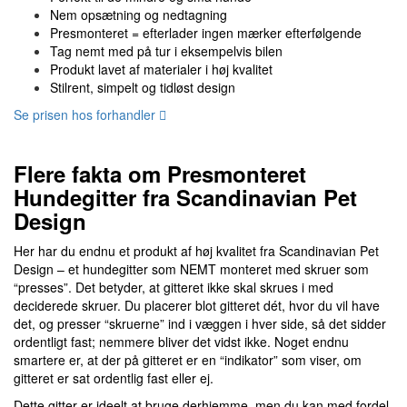
Nem opsætning og nedtagning
Presmonteret = efterlader ingen mærker efterfølgende
Tag nemt med på tur i eksempelvis bilen
Produkt lavet af materialer i høj kvalitet
Stilrent, simpelt og tidløst design
Se prisen hos forhandler
Flere fakta om Presmonteret
Hundegitter fra Scandinavian Pet
Design
Her har du endnu et produkt af høj kvalitet fra Scandinavian Pet
Design – et hundegitter som NEMT monteret med skruer som
“presses”. Det betyder, at gitteret ikke skal skrues i med
deciderede skruer. Du placerer blot gitteret dét, hvor du vil have
det, og presser “skruerne” ind i væggen i hver side, så det sidder
ordentligt fast; nemmere bliver det vidst ikke. Noget endnu
smartere er, at der på gitteret er en “indikator” som viser, om
gitteret er sat ordentlig fast eller ej.
Dette gitter er ideelt at bruge derhjemme, men du kan med fordel