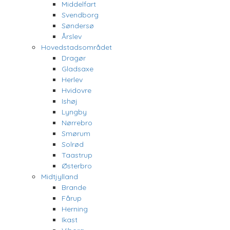
Middelfart
Svendborg
Søndersø
Årslev
Hovedstadsområdet
Dragør
Gladsaxe
Herlev
Hvidovre
Ishøj
Lyngby
Nørrebro
Smørum
Solrød
Taastrup
Østerbro
Midtjylland
Brande
Fårup
Herning
Ikast