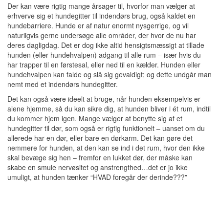
Der kan være rigtig mange årsager til, hvorfor man vælger at
erhverve sig et hundegitter til indendørs brug, også kaldet en
hundebarriere. Hunde er af natur enormt nysgerrige, og vil
naturligvis gerne undersøge alle områder, der hvor de nu har
deres dagligdag. Det er dog ikke altid hensigtsmæssigt at tillade
hunden (eller hundehvalpen) adgang til alle rum – især hvis du
har trapper til en førstesal, eller ned til en kælder. Hunden eller
hundehvalpen kan falde og slå sig gevaldigt; og dette undgår man
nemt med et indendørs hundegitter.
Det kan også være ideelt at bruge, når hunden eksempelvis er
alene hjemme, så du kan sikre dig, at hunden bliver i ét rum, indtil
du kommer hjem igen. Mange vælger at benytte sig af et
hundegitter til dør, som også er rigtig funktionelt – uanset om du
allerede har en dør, eller bare en dørkarm. Det kan gøre det
nemmere for hunden, at den kan se ind i det rum, hvor den ikke
skal bevæge sig hen – fremfor en lukket dør, der måske kan
skabe en smule nervøsitet og anstrengthed…det er jo ikke
umuligt, at hunden tænker “HVAD foregår der derinde???”