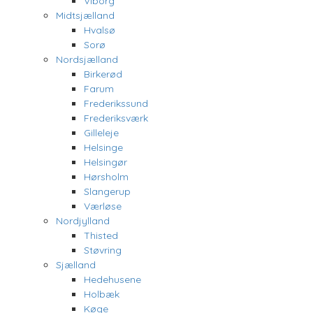
Viborg
Midtsjælland
Hvalsø
Sorø
Nordsjælland
Birkerød
Farum
Frederikssund
Frederiksværk
Gilleleje
Helsinge
Helsingør
Hørsholm
Slangerup
Værløse
Nordjylland
Thisted
Støvring
Sjælland
Hedehusene
Holbæk
Køge