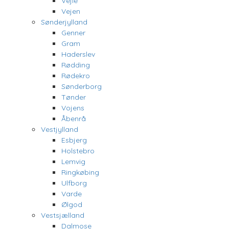
Vejle
Vejen
Sønderjylland
Genner
Gram
Haderslev
Rødding
Rødekro
Sønderborg
Tønder
Vojens
Åbenrå
Vestjylland
Esbjerg
Holstebro
Lemvig
Ringkøbing
Ulfborg
Varde
Ølgod
Vestsjælland
Dalmose