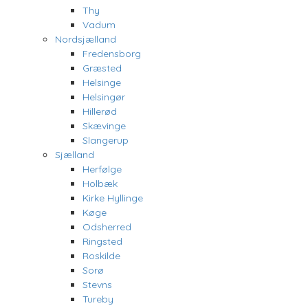
Thy
Vadum
Nordsjælland
Fredensborg
Græsted
Helsinge
Helsingør
Hillerød
Skævinge
Slangerup
Sjælland
Herfølge
Holbæk
Kirke Hyllinge
Køge
Odsherred
Ringsted
Roskilde
Sorø
Stevns
Tureby