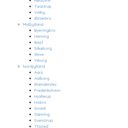
Rødovre
Taastrup
Valby
Østerbro
Midtjylland
Bjerringbro
Herning
Ikast
Silkeborg
Skive
Viborg
Nordjylland
Aars
Aalborg
Brønderslev
Frederikshavn
Hjallerup
Hobro
Sindal
Støvring
Svenstrup
Thisted