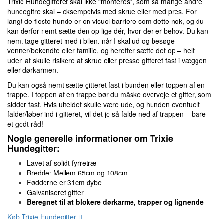
Trixie Hundegitteret skal ikke “monteres”, som så mange andre
hundegitre skal – eksempelvis med skrue eller med pres. For
langt de fleste hunde er en visuel barriere som dette nok, og du
kan derfor nemt sætte den op lige dér, hvor der er behov. Du kan
nemt tage gitteret med i bilen, når I skal ud og besøge
venner/bekendte eller familie, og herefter sætte det op – helt
uden at skulle risikere at skrue eller presse gitteret fast i væggen
eller dørkarmen.
Du kan også nemt sætte gitteret fast i bunden eller toppen af en
trappe. I toppen af en trappe bør du måske overveje et gitter, som
sidder fast. Hvis uheldet skulle være ude, og hunden eventuelt
falder/løber ind i gitteret, vil det jo så falde ned af trappen – bare
et godt råd!
Nogle generelle informationer om Trixie
Hundegitter:
Lavet af solidt fyrretræ
Bredde: Mellem 65cm og 108cm
Fødderne er 31cm dybe
Galvaniseret gitter
Beregnet til at blokere dørkarme, trapper og lignende
Køb Trixie Hundegitter