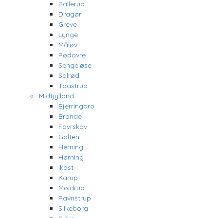
Ballerup
Dragør
Greve
Lynge
Måløv
Rødovre
Sengeløse
Solrød
Taastrup
Midtjylland
Bjerringbro
Brande
Favrskov
Galten
Herning
Hørning
Ikast
Karup
Møldrup
Ravnstrup
Silkeborg