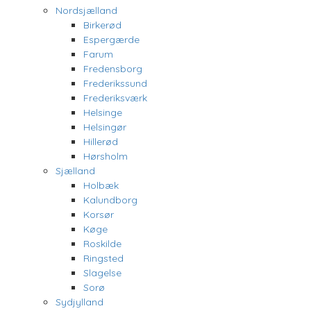
Nordsjælland
Birkerød
Espergærde
Farum
Fredensborg
Frederikssund
Frederiksværk
Helsinge
Helsingør
Hillerød
Hørsholm
Sjælland
Holbæk
Kalundborg
Korsør
Køge
Roskilde
Ringsted
Slagelse
Sorø
Sydjylland