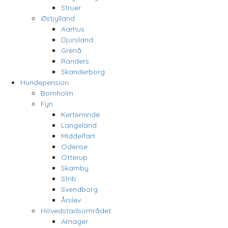
Struer
Østjylland
Aarhus
Djursland
Grenå
Randers
Skanderborg
Hundepension
Bornholm
Fyn
Kerteminde
Langeland
Middelfart
Odense
Otterup
Skamby
Strib
Svendborg
Årslev
Hovedstadsområdet
Amager